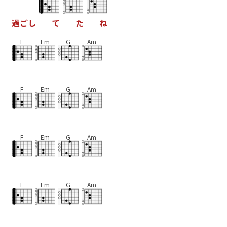
過
ご
し
て
た
ね
F
Em
G
Am
F
Em
G
Am
F
Em
G
Am
F
Em
G
Am