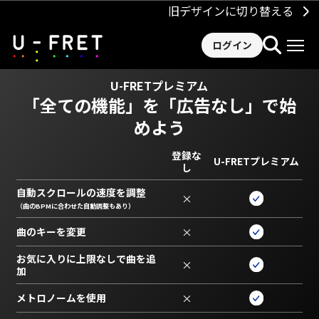
旧デザインに切り替える
ログイン
U-FRETプレミアム
「全ての機能」を
「広告なし」で始
めよう
登録な
U-FRETプレミアム
し
自動スクロールの速度を調整
×
（曲のBPMに合わせた自動調整もあり）
曲のキーを変更
×
お気に入りに上限なしで曲を追
×
加
メトロノームを使用
×