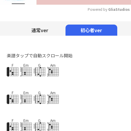
Powered by 
GliaStudios
Mute
通常ver
初心者ver
楽譜タップで自動スクロール開始
F
Em
G
Am
F
Em
G
Am
F
Em
G
Am