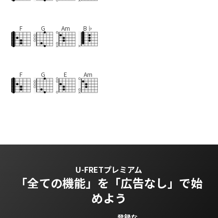
F
G
Am
B♭
F
G
E
Am
U-FRETプレミアム
「全ての機能」を
「広告なし」で始
めよう
登録な