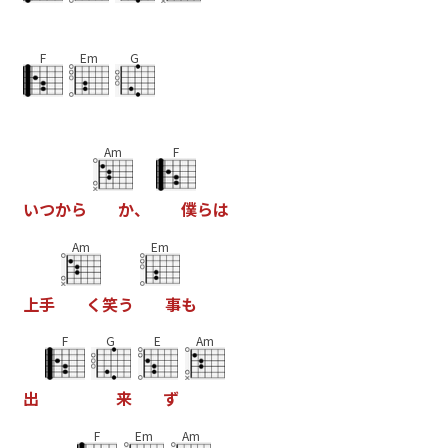
F
Em
G
Am
F
い
つ
か
ら
か
、
僕
ら
は
Am
Em
上
手
く
笑
う
事
も
F
G
E
Am
出
来
ず
F
Em
Am