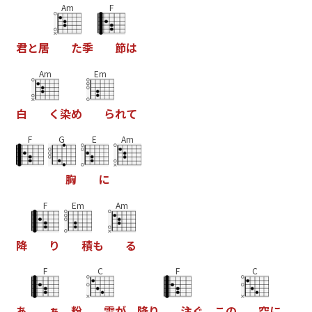
Am
F
君
と
居
た
季
節
は
Am
Em
白
く
染
め
ら
れ
て
F
G
E
Am
胸
に
F
Em
Am
降
り
積
も
る
F
C
F
C
あ
ぁ
、
粉
雪
が
、
降
り
注
ぐ
、
こ
の
空
に