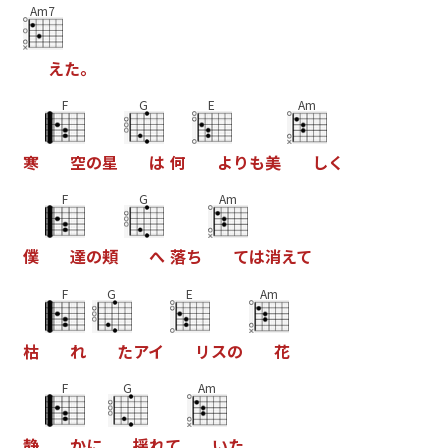
Am7
え
た
。
F
G
E
Am
寒
空
の
星
は
何
よ
り
も
美
し
く
F
G
Am
僕
達
の
頬
へ
落
ち
て
は
消
え
て
F
G
E
Am
枯
れ
た
ア
イ
リ
ス
の
花
F
G
Am
静
か
に
揺
れ
て
い
た
。