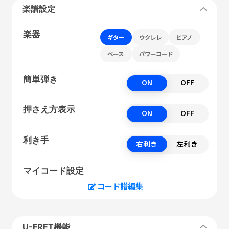
楽譜設定
楽器
ギター
ウクレレ
ピアノ
ベース
パワーコード
簡単弾き
ON
OFF
押さえ方表示
ON
OFF
利き手
右利き
左利き
マイコード設定
コード譜編集
U-FRET機能