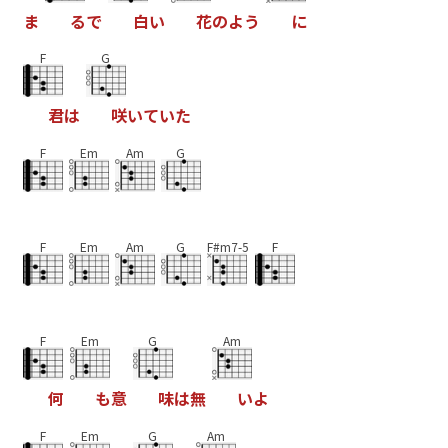
ま
る
で
白
い
花
の
よ
う
に
F
G
君
は
咲
い
て
い
た
F
Em
Am
G
F
Em
Am
G
F#m7-5
F
F
Em
G
Am
何
も
意
味
は
無
い
よ
F
Em
G
Am