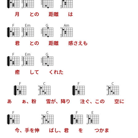
月
と
の
距
離
は
F
Em
G
Am
君
と
の
距
離
感
さ
え
も
F
Em
G
癒
し
て
く
れ
た
F
C
F
C
あ
ぁ
、
粉
雪
が
、
降
り
注
ぐ
、
こ
の
空
に
F
C
F
E
今
、
手
を
伸
ば
し
、
君
を
つ
か
ま