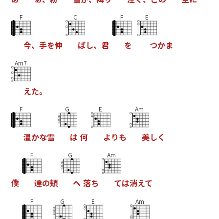
F
C
F
E
今
、
手
を
伸
ば
し
、
君
を
つ
か
ま
Am7
え
た
。
F
G
E
Am
温
か
な
雪
は
何
よ
り
も
美
し
く
F
G
Am
僕
達
の
頬
へ
落
ち
て
は
消
え
て
F
G
E
Am