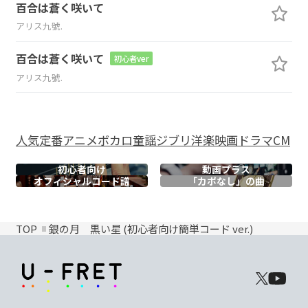
百合は蒼く咲いて
アリス九號.
百合は蒼く咲いて
初心者ver
アリス九號.
人気
定番
アニメ
ボカロ
童謡
ジブリ
洋楽
映画
ドラマ
CM
初心者向け
動画プラス
オフィシャル
コード譜
「カポなし」の曲
TOP
銀の月 黒い星 (初心者向け簡単コード ver.)