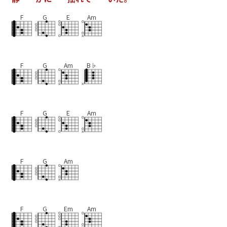
F
G
E
Am
F
G
Am
B♭
F
G
E
Am
F
G
Am
F
G
Em
Am