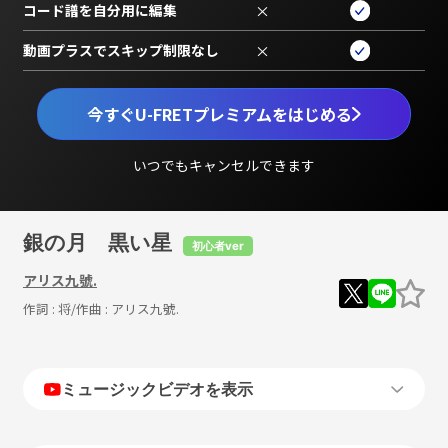
コード譜を自分用に編集
×
動画プラスでスキップ制限なし
×
今すぐU-FRETプレミアムをはじめる
いつでもキャンセルできます
銀の月 黒い星
初心者ver
アリス九號.
作詞 :
将
/作曲 :
アリス九號.
ミュージックビデオを表示