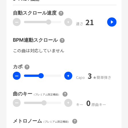
自動スクロール速度
21
ー
+
速さ
BPM連動スクロール
この曲は対応していません
カポ
3
ー
+
Capo
★簡単弾き
曲のキー
（プレミアム限定機能）
0
ー
+
キー
原曲キー
メトロノーム
（プレミアム限定機能）