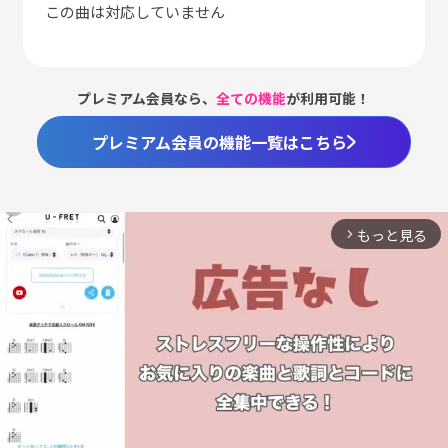
この曲は対応していません
プレミアム会員なら、
全ての機能
が利用可能！
プレミアム会員の機能一覧はこちら
もっと見る
arrow_forward_ios