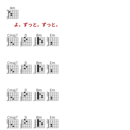
Am
よ
。
ず
っ
と
。
ず
っ
と
。
Cmaj7
D
Bm
Em
Cmaj7
D
Bm
Em
Cmaj7
D
Bm
Em
Cmaj7
D
Bm
Em