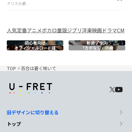
アリス九號.
人気
定番
アニメ
ボカロ
童謡
ジブリ
洋楽
映画
ドラマ
CM
初心者向け
動画プラス
オフィシャル
コード譜
「カポなし」の曲
TOP
百合は蒼く咲いて
旧デザインに切り替える
トップ