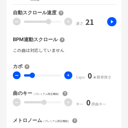
自動スクロール速度
21
ー
+
速さ
BPM連動スクロール
この曲は対応していません
カポ
0
ー
+
Capo
★簡単弾き
曲のキー
（プレミアム限定機能）
0
ー
+
キー
原曲キー
メトロノーム
（プレミアム限定機能）