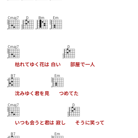
Cmaj7
D
Bm
Em
Cmaj7
D
枯
れ
て
ゆ
く
花
は
白
い
部
屋
で
一
人
B7
Em
沈
み
ゆ
く
君
を
見
つ
め
て
た
Cmaj7
D
い
つ
も
会
う
と
君
は
寂
し
そ
う
に
笑
っ
て
B7
Em