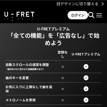
旧デザインに切り替える
ログイン
U-FRETプレミアム
「全ての機能」を
「広告なし」で始
めよう
登録な
U-FRETプレミアム
し
自動スクロールの速度を調整
×
（曲のBPMに合わせた自動調整もあり）
曲のキーを変更
×
お気に入りに上限なしで曲を追
×
加
メトロノームを使用
×