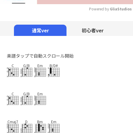
Powered by 
GliaStudios
Mute
通常ver
初心者ver
楽譜タップで自動スクロール開始
C
G/B
Em
B/D#
C
G/B
Em
Cmaj7
D
Bm
Em