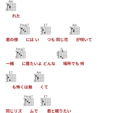
Am
れ
た
Fmaj7
E7
Am
君
の
傍
に
は
い
つ
も
同
じ
花
が
咲
い
て
Fmaj7
G
一
緒
に
居
た
い
よ
ど
ん
な
場
所
で
も
何
E7
Am
も
怖
く
は
無
く
て
Fmaj7
E7
同
じ
リ
ズ
ム
で
君
と
眠
り
た
い