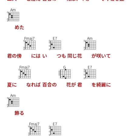
Am
め
た
Fmaj7
E7
Am
君
の
傍
に
は
い
つ
も
同
じ
花
が
咲
い
て
Fmaj7
G
E7
夏
に
な
れ
ば
百
合
の
花
が
君
を
綺
麗
に
Am
飾
る
Fmaj7
E7