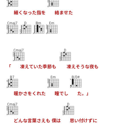
細
く
な
っ
た
指
を
絡
ま
せ
た
Cmaj7
D
Bm
Em
Cmaj7
D
「
凍
え
て
い
た
季
節
も
凍
え
そ
う
な
夜
も
B7
Em
B/D#
暖
か
さ
を
く
れ
た
瞳
で
し
た
。
」
Cmaj7
D
ど
ん
な
言
葉
さ
え
も
僕
は
思
い
付
け
ず
に