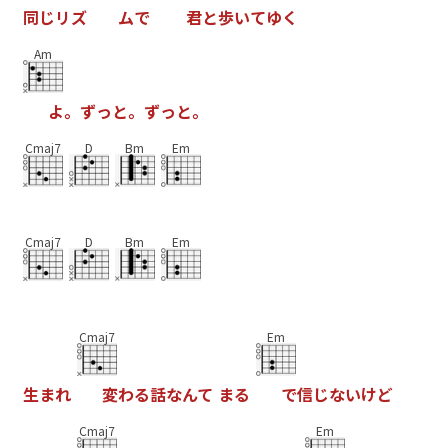
同
じ
リ
ズ
ム
で
君
と
歩
い
て
ゆ
く
Am
よ
。
ず
っ
と
。
ず
っ
と
。
Cmaj7
D
Bm
Em
Cmaj7
D
Bm
Em
Cmaj7
Em
生
ま
れ
変
わ
る
話
な
ん
て
ま
る
で
信
じ
な
い
け
ど
Cmaj7
Em