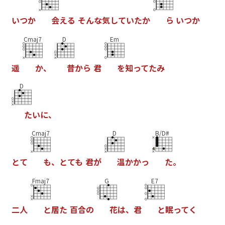
い
つ
か
会
え
る
そ
ん
な
気
し
て
い
た
か
ら
い
つ
か
Cmaj7
D
Em
遥
か
、
昔
か
ら
君
を
知
っ
て
た
み
D
た
い
に
、
Cmaj7
D
B/D#
と
て
も
、
と
て
も
君
が
温
か
か
っ
た
。
Fmaj7
G
E7
二
人
と
居
た
百
合
の
花
は
、
君
と
眠
っ
て
く