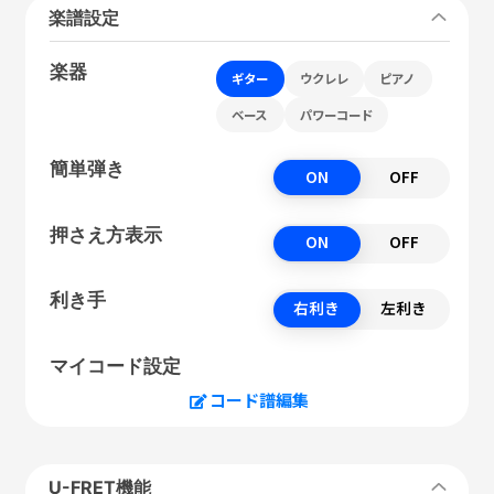
楽譜設定
楽器
ギター
ウクレレ
ピアノ
ベース
パワーコード
簡単弾き
ON
OFF
押さえ方表示
ON
OFF
利き手
右利き
左利き
マイコード設定
コード譜編集
U-FRET機能