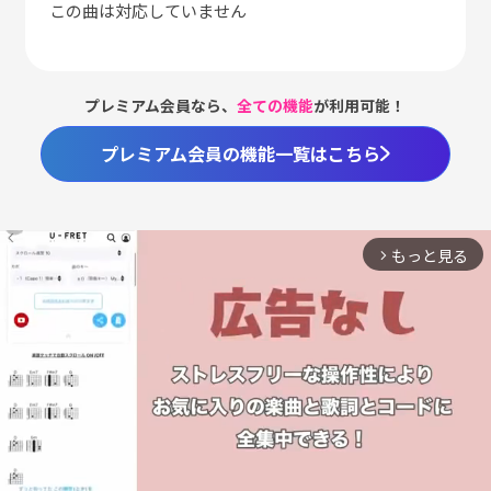
この曲は対応していません
プレミアム会員なら、
全ての機能
が利用可能！
プレミアム会員の機能一覧はこちら
もっと見る
arrow_forward_ios