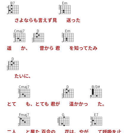
B7
Em
さ
よ
な
ら
も
言
え
ず
見
送
っ
た
Cmaj7
D
Em
遥
か
、
昔
か
ら
君
を
知
っ
て
た
み
D
た
い
に
、
Cmaj7
D
B/D#
と
て
も
、
と
て
も
君
が
温
か
か
っ
た
。
Fmaj7
G
E7
二
人
と
居
た
百
合
の
花
は
、
や
が
て
呼
吸
を
止