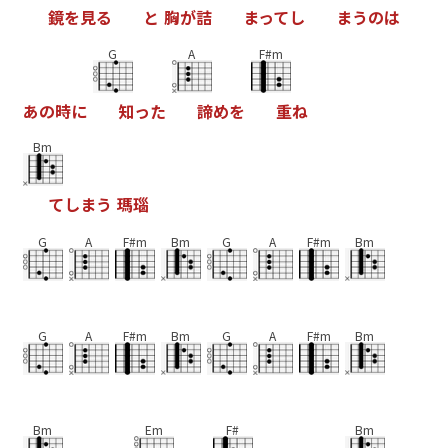
鏡
を
見
る
と
胸
が
詰
ま
っ
て
し
ま
う
の
は
G
A
F#m
あ
の
時
に
知
っ
た
諦
め
を
重
ね
Bm
て
し
ま
う
瑪
瑙
G
A
F#m
Bm
G
A
F#m
Bm
G
A
F#m
Bm
G
A
F#m
Bm
Bm
Em
F#
Bm