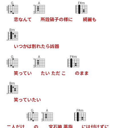
G
A
F#m
恋
な
ん
て
所
詮
硝
子
の
様
に
綺
麗
も
Bm
い
つ
か
は
割
れ
た
ら
凶
器
G
A
F#m
笑
っ
て
い
た
い
た
だ
こ
の
ま
ま
Bm
笑
っ
て
い
た
い
G
A
F#m
二
人
だ
け
の
宝
石
箱
薬
指
に
は
付
け
ず
に