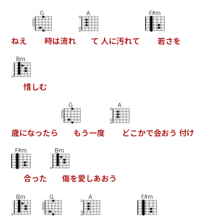
G
A
F#m
ね
え
時
は
流
れ
て
人
に
汚
れ
て
若
さ
を
Bm
惜
し
む
G
A
歳
に
な
っ
た
ら
も
う
一
度
ど
こ
か
で
会
お
う
付
け
F#m
Bm
合
っ
た
傷
を
愛
し
あ
お
う
Bm
G
A
F#m