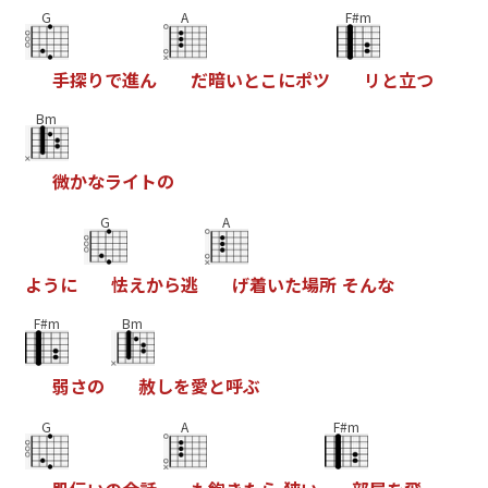
G
A
F#m
手
探
り
で
進
ん
だ
暗
い
と
こ
に
ポ
ツ
リ
と
立
つ
Bm
微
か
な
ラ
イ
ト
の
G
A
よ
う
に
怯
え
か
ら
逃
げ
着
い
た
場
所
そ
ん
な
F#m
Bm
弱
さ
の
赦
し
を
愛
と
呼
ぶ
G
A
F#m