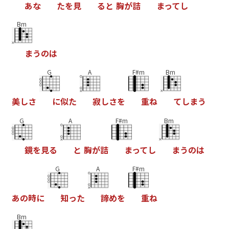
あ
な
た
を
見
る
と
胸
が
詰
ま
っ
て
し
Bm
ま
う
の
は
G
A
F#m
Bm
美
し
さ
に
似
た
寂
し
さ
を
重
ね
て
し
ま
う
G
A
F#m
Bm
鏡
を
見
る
と
胸
が
詰
ま
っ
て
し
ま
う
の
は
G
A
F#m
あ
の
時
に
知
っ
た
諦
め
を
重
ね
Bm