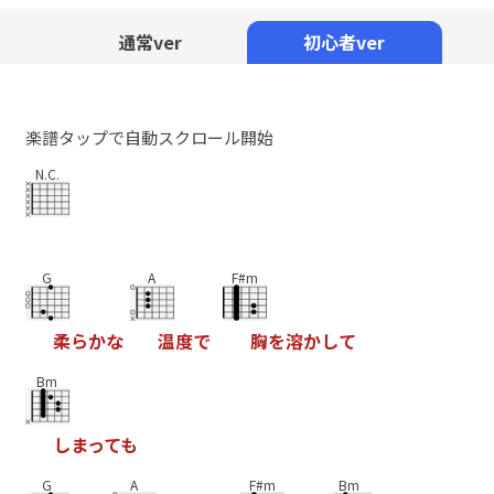
Mute
通常ver
初心者ver
楽譜タップで自動スクロール開始
N.C.
G
A
F#m
柔
ら
か
な
温
度
で
胸
を
溶
か
し
て
Bm
し
ま
っ
て
も
G
A
F#m
Bm