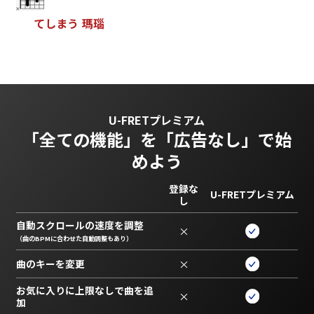
て
し
ま
う
瑪
瑙
U-FRETプレミアム
「全ての機能」を
「広告なし」で始
めよう
登録な
U-FRETプレミアム
し
自動スクロールの速度を調整
×
（曲のBPMに合わせた自動調整もあり）
曲のキーを変更
×
お気に入りに上限なしで曲を追
×
加