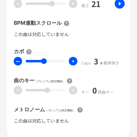
21
ー
+
速さ
BPM連動スクロール
この曲は対応していません
カポ
3
ー
+
Capo
★簡単弾き
曲のキー
（プレミアム限定機能）
0
ー
+
キー
原曲キー
メトロノーム
（プレミアム限定機能）
この曲は対応していません