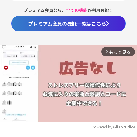
プレミアム会員なら、
全ての機能
が利用可能！
プレミアム会員の機能一覧はこちら
もっと見る
arrow_forward_ios
Powered by 
GliaStudios