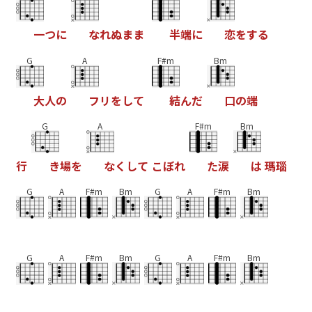
一
つ
に
な
れ
ぬ
ま
ま
半
端
に
恋
を
す
る
G
A
F#m
Bm
大
人
の
フ
リ
を
し
て
結
ん
だ
口
の
端
G
A
F#m
Bm
行
き
場
を
な
く
し
て
こ
ぼ
れ
た
涙
は
瑪
瑙
G
A
F#m
Bm
G
A
F#m
Bm
G
A
F#m
Bm
G
A
F#m
Bm