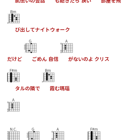
肌
伝
い
の
会
話
も
飽
き
た
ら
狭
い
部
屋
を
飛
Bm
び
出
し
て
ナ
イ
ト
ウ
ォ
ー
ク
G
A
だ
け
ど
ご
め
ん
自
信
が
な
い
の
よ
ク
リ
ス
F#m
Bm
タ
ル
の
隣
で
霞
む
瑪
瑙
A
N.C.
G
A
F#m