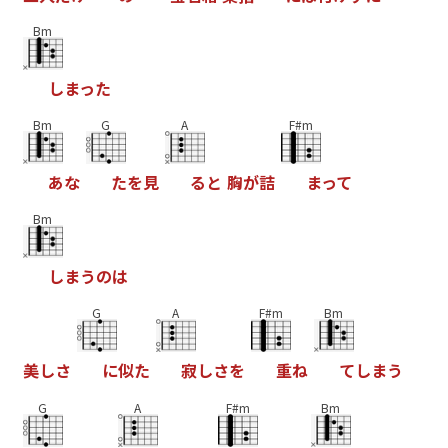
Bm
し
ま
っ
た
Bm
G
A
F#m
あ
な
た
を
見
る
と
胸
が
詰
ま
っ
て
Bm
し
ま
う
の
は
G
A
F#m
Bm
美
し
さ
に
似
た
寂
し
さ
を
重
ね
て
し
ま
う
G
A
F#m
Bm