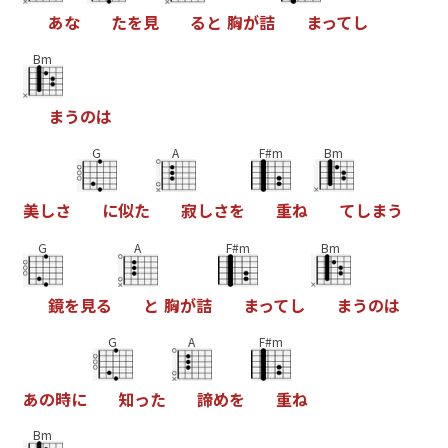
あ
な
た
を
見
る
と
胸
が
詰
ま
っ
て
し
Bm
ま
う
の
は
G
A
F#m
Bm
美
し
さ
に
似
た
寂
し
さ
を
重
ね
て
し
ま
う
G
A
F#m
Bm
鏡
を
見
る
と
胸
が
詰
ま
っ
て
し
ま
う
の
は
G
A
F#m
あ
の
時
に
知
っ
た
諦
め
を
重
ね
Bm