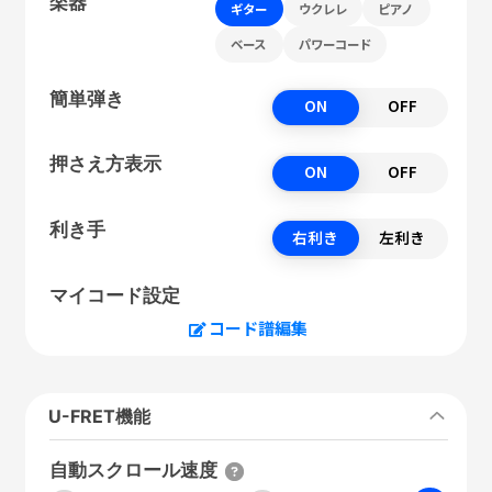
楽器
ギター
ウクレレ
ピアノ
ベース
パワーコード
簡単弾き
ON
OFF
押さえ方表示
ON
OFF
利き手
右利き
左利き
マイコード設定
コード譜編集
U-FRET機能
自動スクロール速度