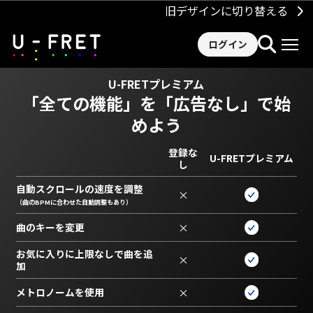
旧デザインに切り替える
ログイン
U-FRETプレミアム
「全ての機能」を
「広告なし」で始
めよう
登録な
U-FRETプレミアム
し
自動スクロールの速度を調整
×
（曲のBPMに合わせた自動調整もあり）
曲のキーを変更
×
お気に入りに上限なしで曲を追
×
加
メトロノームを使用
×