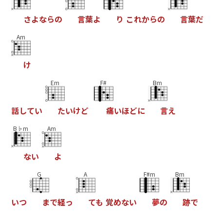
さ
よ
な
ら
の
言
葉
よ
り
こ
れ
か
ら
の
言
葉
だ
Am
け
Em
F#
Bm
話
し
て
い
た
い
け
ど
痛
い
ほ
ど
に
言
え
B♭m
Am
な
い
よ
G
A
F#m
Bm
い
つ
ま
で
経
っ
て
も
覚
め
な
い
夢
の
跡
で