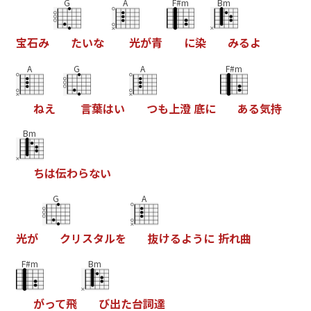
G
A
F#m
Bm
宝
石
み
た
い
な
光
が
青
に
染
み
る
よ
A
G
A
F#m
ね
え
言
葉
は
い
つ
も
上
澄
底
に
あ
る
気
持
Bm
ち
は
伝
わ
ら
な
い
G
A
光
が
ク
リ
ス
タ
ル
を
抜
け
る
よ
う
に
折
れ
曲
F#m
Bm
が
っ
て
飛
び
出
た
台
詞
達