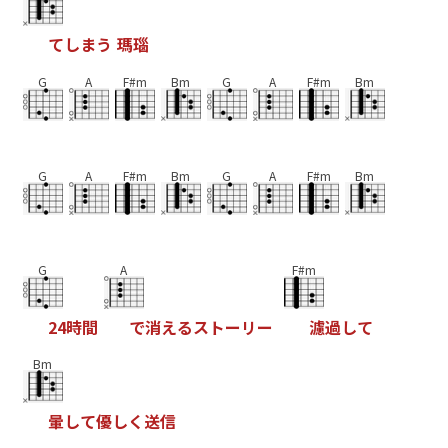
て
し
ま
う
瑪
瑙
G
A
F#m
Bm
G
A
F#m
Bm
G
A
F#m
Bm
G
A
F#m
Bm
G
A
F#m
2
4
時
間
で
消
え
る
ス
ト
ー
リ
ー
濾
過
し
て
Bm
暈
し
て
優
し
く
送
信