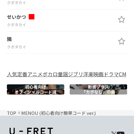
クボタカイ
せいかつ
クボタカイ
隣
クボタカイ
人気
定番
アニメ
ボカロ
童謡
ジブリ
洋楽
映画
ドラマ
CM
初心者向け
動画プラス
オフィシャル
コード譜
「カポなし」の曲
TOP
MENOU (初心者向け簡単コード ver.)