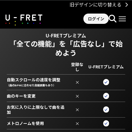
旧デザインに切り替える
ログイン
U-FRETプレミアム
「全ての機能」を
「広告なし」で始
めよう
登録な
U-FRETプレミアム
し
自動スクロールの速度を調整
×
（曲のBPMに合わせた自動調整もあり）
曲のキーを変更
×
お気に入りに上限なしで曲を追
×
加
メトロノームを使用
×