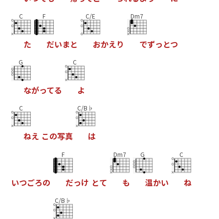
C
F
C/E
Dm7
た
だ
い
ま
と
お
か
え
り
で
ず
っ
と
つ
G
C
な
が
っ
て
る
よ
C
C/B♭
ね
え
こ
の
写
真
は
F
Dm7
G
C
い
つ
ご
ろ
の
だ
っ
け
と
て
も
温
か
い
ね
C/B♭