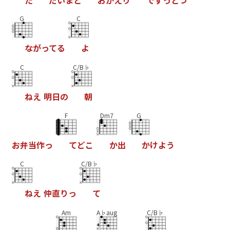
G
C
な
が
っ
て
る
よ
C
C/B♭
ね
え
明
日
の
朝
F
Dm7
G
お
弁
当
作
っ
て
ど
こ
か
出
か
け
よ
う
C
C/B♭
ね
え
仲
直
り
っ
て
Am
A♭aug
C/B♭