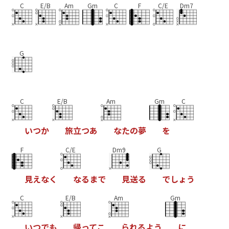
C
E/B
Am
Gm
C
F
C/E
Dm7
G
C
E/B
Am
Gm
C
い
つ
か
旅
立
つ
あ
な
た
の
夢
を
F
C/E
Dm9
G
見
え
な
く
な
る
ま
で
見
送
る
で
し
ょ
う
C
E/B
Am
Gm
い
つ
で
も
帰
っ
て
こ
ら
れ
る
よ
う
に