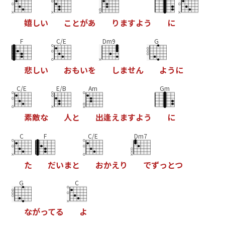
嬉
し
い
こ
と
が
あ
り
ま
す
よ
う
に
F
C/E
Dm9
G
悲
し
い
お
も
い
を
し
ま
せ
ん
よ
う
に
C/E
E/B
Am
Gm
素
敵
な
人
と
出
逢
え
ま
す
よ
う
に
C
F
C/E
Dm7
た
だ
い
ま
と
お
か
え
り
で
ず
っ
と
つ
G
C
な
が
っ
て
る
よ