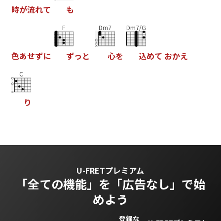
時
が
流
れ
て
も
F
Dm7
Dm7/G
色
あ
せ
ず
に
ず
っ
と
心
を
込
め
て
お
か
え
C
り
U-FRETプレミアム
「全ての機能」を
「広告なし」で始
めよう
登録な