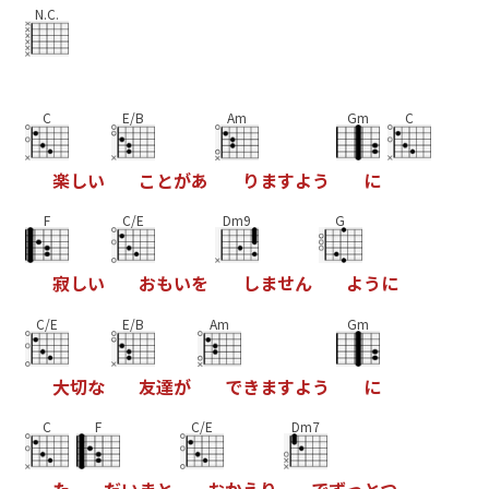
N.C.
C
E/B
Am
Gm
C
楽
し
い
こ
と
が
あ
り
ま
す
よ
う
に
F
C/E
Dm9
G
寂
し
い
お
も
い
を
し
ま
せ
ん
よ
う
に
C/E
E/B
Am
Gm
大
切
な
友
達
が
で
き
ま
す
よ
う
に
C
F
C/E
Dm7
た
だ
い
ま
と
お
か
え
り
で
ず
っ
と
つ