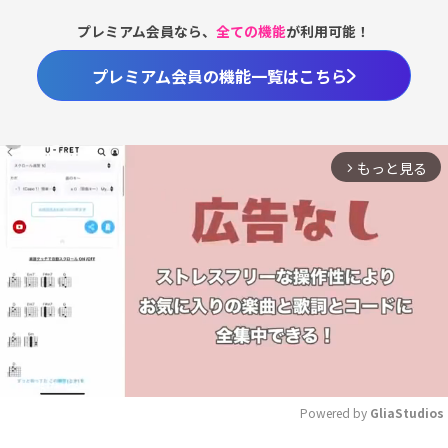
プレミアム会員なら、
全ての機能
が利用可能！
プレミアム会員の機能一覧はこちら
もっと見る
arrow_forward_ios
Powered by 
GliaStudios