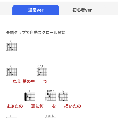
Mute
通常ver
初心者ver
楽譜タップで自動スクロール開始
C
C
C/B♭
ね
え
夢
の
中
で
F
Dm7
G
ま
ぶ
た
の
裏
に
何
を
描
い
た
の
C
C/B♭