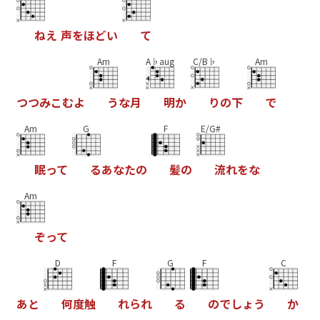
ね
え
声
を
ほ
ど
い
て
Am
A♭aug
C/B♭
Am
つ
つ
み
こ
む
よ
う
な
月
明
か
り
の
下
で
Am
G
F
E/G#
眠
っ
て
る
あ
な
た
の
髪
の
流
れ
を
な
Am
ぞ
っ
て
D
F
G
F
C
あ
と
何
度
触
れ
ら
れ
る
の
で
し
ょ
う
か