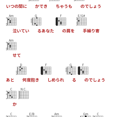
い
つ
の
間
に
か
で
き
ち
ゃ
う
も
の
で
し
ょ
う
Am
G
F
E/G#
泣
い
て
い
る
あ
な
た
の
肩
を
手
繰
り
寄
Am
せ
て
D
F
G
F
あ
と
何
度
抱
き
し
め
ら
れ
る
の
で
し
ょ
う
C
N.C.
か
C
E/B
Am
Gm
C