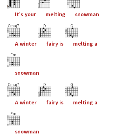
I
t
'
s
y
o
u
r
m
e
l
t
i
n
g
s
n
o
w
m
a
n
Cmaj7
D
G
A
w
i
n
t
e
r
f
a
i
r
y
i
s
m
e
l
t
i
n
g
a
Em
s
n
o
w
m
a
n
Cmaj7
D
G
A
w
i
n
t
e
r
f
a
i
r
y
i
s
m
e
l
t
i
n
g
a
Em
s
n
o
w
m
a
n