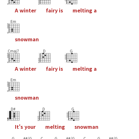
A
w
i
n
t
e
r
f
a
i
r
y
i
s
m
e
l
t
i
n
g
a
Em
s
n
o
w
m
a
n
Cmaj7
D
G
A
w
i
n
t
e
r
f
a
i
r
y
i
s
m
e
l
t
i
n
g
a
Em
s
n
o
w
m
a
n
D#
D
G
I
t
'
s
y
o
u
r
m
e
l
t
i
n
g
s
n
o
w
m
a
n
G
A#/G
C
G
A#/G
C
G
A#/G