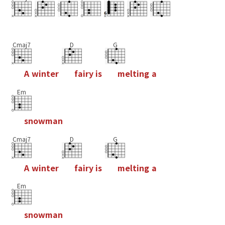
Cmaj7
D
G
A
w
i
n
t
e
r
f
a
i
r
y
i
s
m
e
l
t
i
n
g
a
Em
s
n
o
w
m
a
n
Cmaj7
D
G
A
w
i
n
t
e
r
f
a
i
r
y
i
s
m
e
l
t
i
n
g
a
Em
s
n
o
w
m
a
n