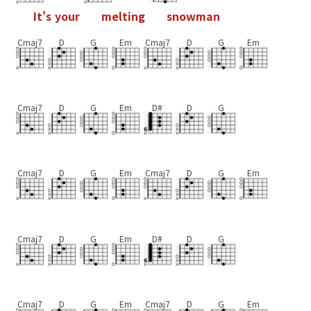
I
t
'
s
y
o
u
r
m
e
l
t
i
n
g
s
n
o
w
m
a
n
Cmaj7
D
G
Em
Cmaj7
D
G
Em
Cmaj7
D
G
Em
D#
D
G
Cmaj7
D
G
Em
Cmaj7
D
G
Em
Cmaj7
D
G
Em
D#
D
G
Cmaj7
D
G
Em
Cmaj7
D
G
Em