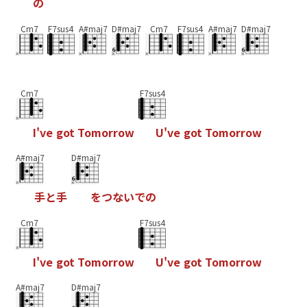
の
Cm7
F7sus4
A#maj7
D#maj7
Cm7
F7sus4
A#maj7
D#maj7
Cm7
F7sus4
I
'
v
e
g
o
t
T
o
m
o
r
r
o
w
U
'
v
e
g
o
t
T
o
m
o
r
r
o
w
A#maj7
D#maj7
手
と
手
を
つ
な
い
で
の
Cm7
F7sus4
I
'
v
e
g
o
t
T
o
m
o
r
r
o
w
U
'
v
e
g
o
t
T
o
m
o
r
r
o
w
A#maj7
D#maj7