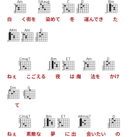
Am
G#aug
C
D
Bm
白
く
街
を
染
め
て
冬
運
ん
で
き
た
A#m
Am
D
Cmaj7
Bm
E7
Am
D
ね
ぇ
こ
ご
え
る
夜
は
魔
法
を
か
け
Dm
G
て
Cmaj7
Bm
E7
A#maj7
D
ね
ぇ
素
敵
な
夢
に
出
会
い
た
い
の