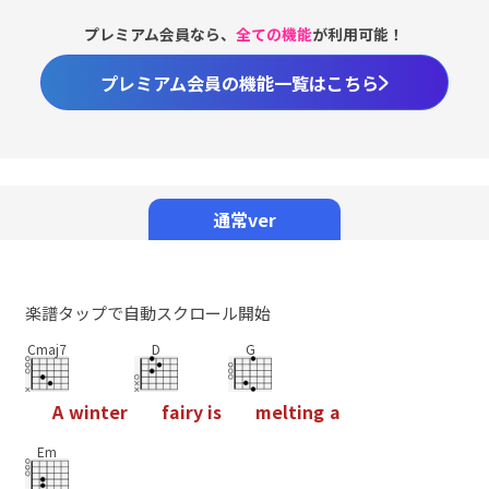
プレミアム会員なら、
全ての機能
が利用可能！
プレミアム会員の機能一覧はこちら
通常ver
楽譜タップで自動スクロール開始
Cmaj7
D
G
A
w
i
n
t
e
r
f
a
i
r
y
i
s
m
e
l
t
i
n
g
a
Em