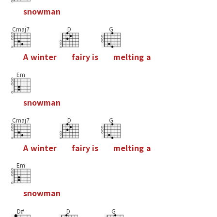
s
n
o
w
m
a
n
Cmaj7
D
G
A
w
i
n
t
e
r
f
a
i
r
y
i
s
m
e
l
t
i
n
g
a
Em
s
n
o
w
m
a
n
Cmaj7
D
G
A
w
i
n
t
e
r
f
a
i
r
y
i
s
m
e
l
t
i
n
g
a
Em
s
n
o
w
m
a
n
D#
D
G