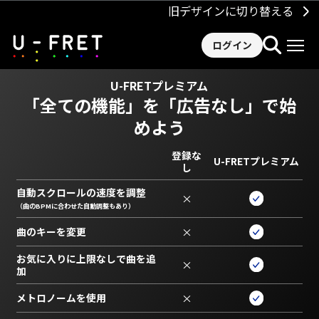
旧デザインに切り替える
ログイン
U-FRETプレミアム
「全ての機能」を
「広告なし」で始
めよう
登録な
U-FRETプレミアム
し
自動スクロールの速度を調整
×
（曲のBPMに合わせた自動調整もあり）
曲のキーを変更
×
お気に入りに上限なしで曲を追
×
加
メトロノームを使用
×