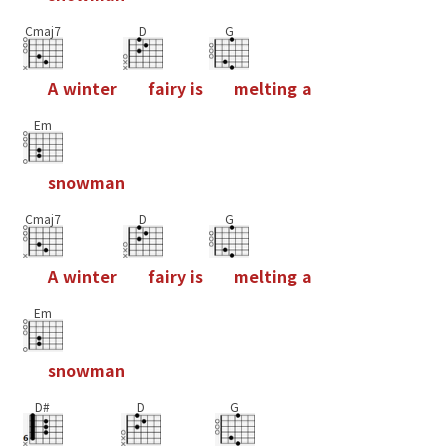
Cmaj7
D
G
A
w
i
n
t
e
r
f
a
i
r
y
i
s
m
e
l
t
i
n
g
a
Em
s
n
o
w
m
a
n
Cmaj7
D
G
A
w
i
n
t
e
r
f
a
i
r
y
i
s
m
e
l
t
i
n
g
a
Em
s
n
o
w
m
a
n
D#
D
G