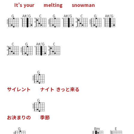
I
t
'
s
y
o
u
r
m
e
l
t
i
n
g
s
n
o
w
m
a
n
G
A#/G
C
G
A#/G
C
G
A#/G
C
G
A#/G
C
G
サ
イ
レ
ン
ト
ナ
イ
ト
き
っ
と
来
る
G
お
決
ま
り
の
季
節
G
Bm
E