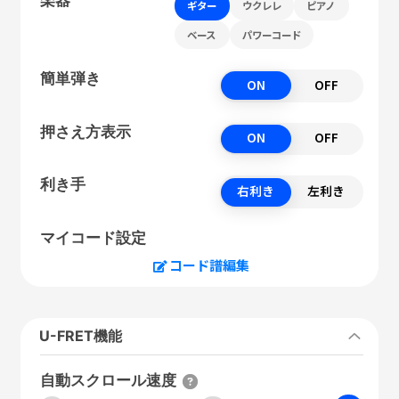
ギター
ウクレレ
ピアノ
ベース
パワーコード
簡単弾き
ON
OFF
押さえ方表示
ON
OFF
利き手
右利き
左利き
マイコード設定
コード譜編集
U-FRET機能
自動スクロール速度