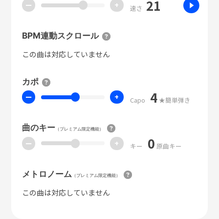
21
ー
+
速さ
BPM連動スクロール
この曲は対応していません
カポ
4
ー
+
Capo
★簡単弾き
曲のキー
（プレミアム限定機能）
0
ー
+
キー
原曲キー
メトロノーム
（プレミアム限定機能）
この曲は対応していません