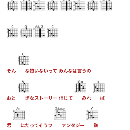
C
G
A#/G
C
G
そ
ん
な
娘
い
な
い
っ
て
み
ん
な
は
言
う
の
G
Bm
E
お
と
ぎ
な
ス
ト
ー
リ
ー
信
じ
て
み
れ
ば
Am
G#aug
C
君
に
だ
っ
て
そ
う
フ
ァ
ン
タ
ジ
ー
訪