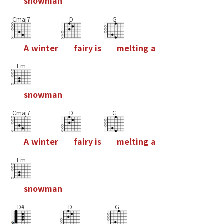
s
n
o
w
m
a
n
Cmaj7
D
G
A
w
i
n
t
e
r
f
a
i
r
y
i
s
m
e
l
t
i
n
g
a
Em
s
n
o
w
m
a
n
Cmaj7
D
G
A
w
i
n
t
e
r
f
a
i
r
y
i
s
m
e
l
t
i
n
g
a
Em
s
n
o
w
m
a
n
D#
D
G