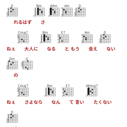
D
Bm
A#m
Am
D
れ
る
は
ず
さ
Cmaj7
Bm
E7
Am
D
ね
ぇ
大
人
に
な
る
と
も
う
会
え
な
い
Dm
G
の
Cmaj7
Bm
E7
A#maj7
ね
ぇ
さ
よ
な
ら
な
ん
て
言
い
た
く
な
い
D