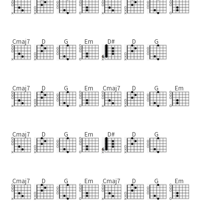
Cmaj7
D
G
Em
D#
D
G
Cmaj7
D
G
Em
Cmaj7
D
G
Em
Cmaj7
D
G
Em
D#
D
G
Cmaj7
D
G
Em
Cmaj7
D
G
Em