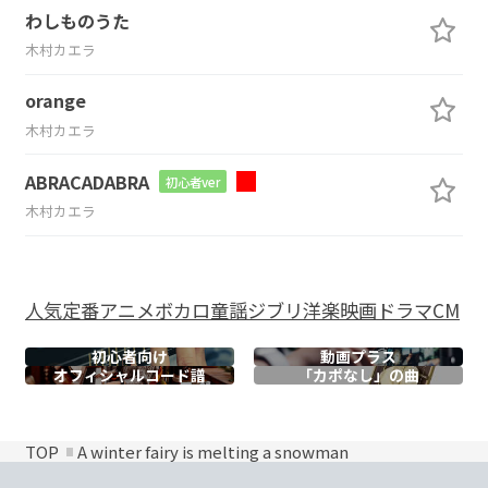
わしものうた
木村カエラ
orange
木村カエラ
ABRACADABRA
初心者ver
木村カエラ
人気
定番
アニメ
ボカロ
童謡
ジブリ
洋楽
映画
ドラマ
CM
初心者向け
動画プラス
オフィシャル
コード譜
「カポなし」の曲
TOP
A winter fairy is melting a snowman