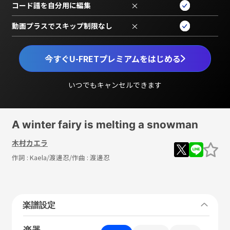
コード譜を自分用に編集
×
動画プラスでスキップ制限なし
×
今すぐU-FRETプレミアムをはじめる
いつでもキャンセルできます
A winter fairy is melting a snowman
木村カエラ
作詞 :
Kaela/渡邊忍
/作曲 :
渡邊忍
楽譜設定
楽器