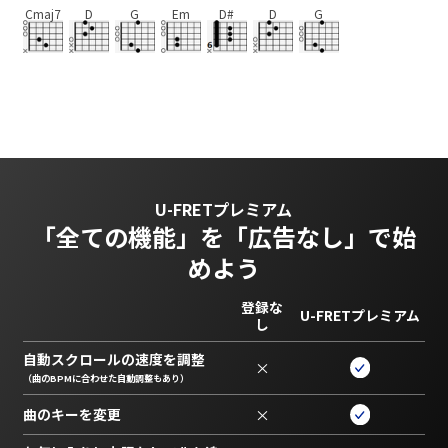
Cmaj7
D
G
Em
D#
D
G
U-FRETプレミアム
「全ての機能」を
「広告なし」で始
めよう
登録な
U-FRETプレミアム
し
自動スクロールの速度を調整
×
（曲のBPMに合わせた自動調整もあり）
曲のキーを変更
×