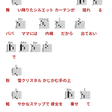
舞
い
降
り
た
シ
ル
エ
ッ
ト
カ
ー
テ
ン
が
揺
れ
る
Am
G#aug
C
D
パ
パ
マ
マ
に
は
内
緒
だ
か
ら
出
て
お
い
Bm
A#m
Am
D
で
G
粉
雪
ク
リ
ス
タ
ル
か
じ
か
む
手
の
上
G
Bm
E
軽
や
か
な
ス
テ
ッ
プ
で
彼
女
を
乗
せ
て