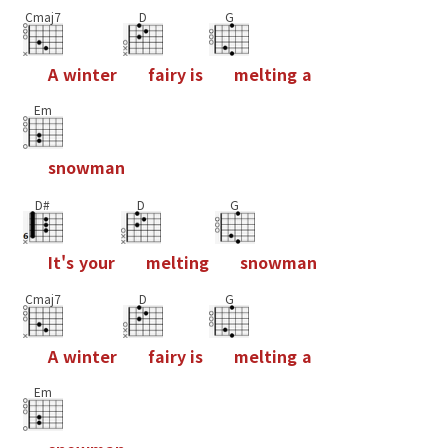
Cmaj7
D
G
A
w
i
n
t
e
r
f
a
i
r
y
i
s
m
e
l
t
i
n
g
a
Em
s
n
o
w
m
a
n
D#
D
G
I
t
'
s
y
o
u
r
m
e
l
t
i
n
g
s
n
o
w
m
a
n
Cmaj7
D
G
A
w
i
n
t
e
r
f
a
i
r
y
i
s
m
e
l
t
i
n
g
a
Em