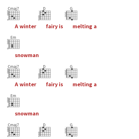
Cmaj7
D
G
A
w
i
n
t
e
r
f
a
i
r
y
i
s
m
e
l
t
i
n
g
a
Em
s
n
o
w
m
a
n
Cmaj7
D
G
A
w
i
n
t
e
r
f
a
i
r
y
i
s
m
e
l
t
i
n
g
a
Em
s
n
o
w
m
a
n
Cmaj7
D
G