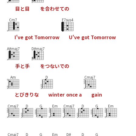
目
と
目
を
合
わ
せ
て
の
Cm7
F7sus4
I
'
v
e
g
o
t
T
o
m
o
r
r
o
w
U
'
v
e
g
o
t
T
o
m
o
r
r
o
w
A#maj7
D#maj7
手
と
手
を
つ
な
い
で
の
Am
D
Cmaj7
と
び
き
り
な
w
i
n
t
e
r
o
n
c
e
a
g
a
i
n
Cmaj7
D
G
Em
Cmaj7
D
G
Em
Cmaj7
D
G
Em
D#
D
G