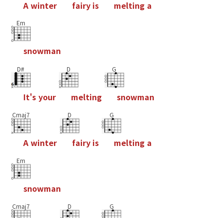
A
w
i
n
t
e
r
f
a
i
r
y
i
s
m
e
l
t
i
n
g
a
Em
s
n
o
w
m
a
n
D#
D
G
I
t
'
s
y
o
u
r
m
e
l
t
i
n
g
s
n
o
w
m
a
n
Cmaj7
D
G
A
w
i
n
t
e
r
f
a
i
r
y
i
s
m
e
l
t
i
n
g
a
Em
s
n
o
w
m
a
n
Cmaj7
D
G