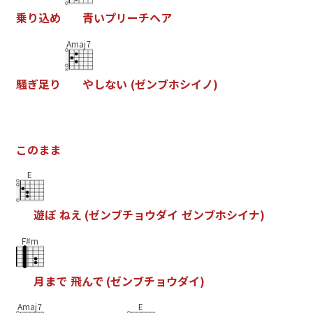
乗
り
込
め
青
い
プ
リ
ー
チ
ヘ
ア
Amaj7
騒
ぎ
足
り
や
し
な
い
(
ゼ
ン
ブ
ホ
シ
イ
ノ
)
こ
の
ま
ま
E
遊
ぼ
ね
え
(
ゼ
ン
ブ
チ
ョ
ウ
ダ
イ
ゼ
ン
ブ
ホ
シ
イ
ナ
)
F#m
月
ま
で
飛
ん
で
(
ゼ
ン
ブ
チ
ョ
ウ
ダ
イ
)
Amaj7
E