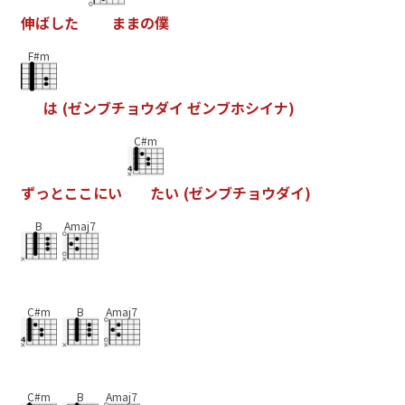
伸
ば
し
た
ま
ま
の
僕
F#m
は
(
ゼ
ン
ブ
チ
ョ
ウ
ダ
イ
ゼ
ン
ブ
ホ
シ
イ
ナ
)
C#m
ず
っ
と
こ
こ
に
い
た
い
(
ゼ
ン
ブ
チ
ョ
ウ
ダ
イ
)
B
Amaj7
C#m
B
Amaj7
C#m
B
Amaj7