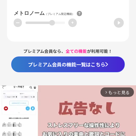
メトロノーム
（プレミアム限定機能）
ー
+
プレミアム会員なら、
全ての機能
が利用可能！
プレミアム会員の機能一覧はこちら
もっと見る
arrow_forward_ios