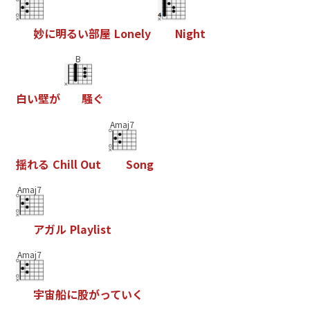
妙
に
明
る
い
部
屋
L
o
n
e
l
y
N
i
g
h
t
B
白
い
壁
が
騒
ぐ
Amaj7
揺
れ
る
C
h
i
l
l
O
u
t
S
o
n
g
Amaj7
ア
ガ
ル
P
l
a
y
l
i
s
t
Amaj7
宇
宙
船
に
股
が
っ
て
い
く