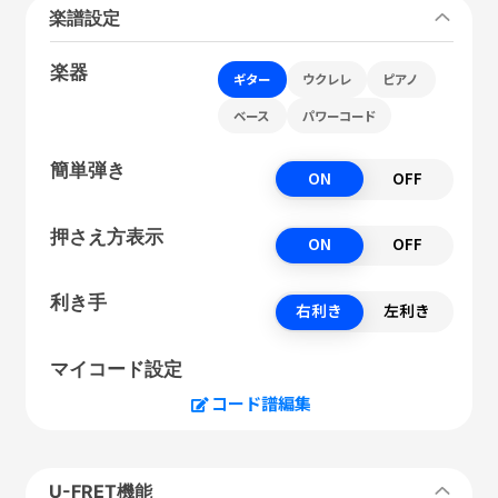
楽譜設定
楽器
ギター
ウクレレ
ピアノ
ベース
パワーコード
簡単弾き
ON
OFF
押さえ方表示
ON
OFF
利き手
右利き
左利き
マイコード設定
コード譜編集
U-FRET機能