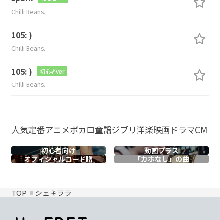
Chilli Beans.
105: )
Chilli Beans.
105: )
初心者ver
Chilli Beans.
人気
定番
アニメ
ボカロ
童謡
ジブリ
洋楽
映画
ドラマ
CM
初心者向け
動画プラス
オフィシャル
コード譜
「カポなし」の曲
TOP
シェキララ