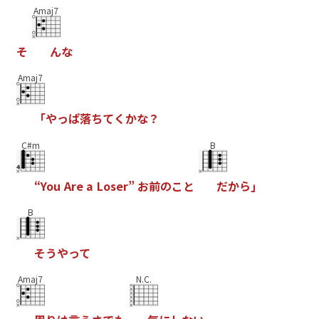
Amaj7
そ
ん
な
Amaj7
「
や
っ
ぱ
落
ち
て
く
か
な
？
C#m
B
“
Y
o
u
A
r
e
a
L
o
s
e
r
”
お
前
の
こ
と
だ
か
ら
｣
B
そ
う
や
っ
て
Amaj7
N.C.