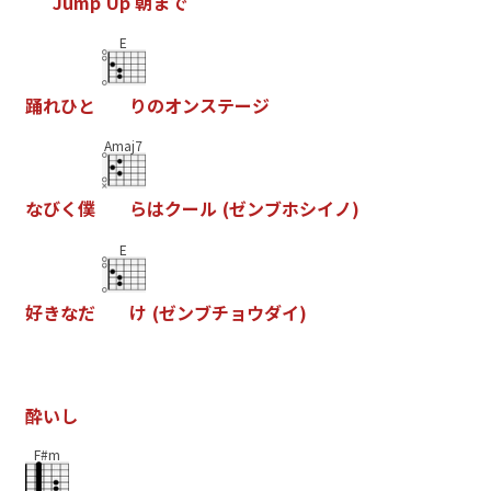
J
u
m
p
U
p
朝
ま
で
E
踊
れ
ひ
と
り
の
オ
ン
ス
テ
ー
ジ
Amaj7
な
び
く
僕
ら
は
ク
ー
ル
(
ゼ
ン
ブ
ホ
シ
イ
ノ
)
E
好
き
な
だ
け
(
ゼ
ン
ブ
チ
ョ
ウ
ダ
イ
)
酔
い
し
F#m