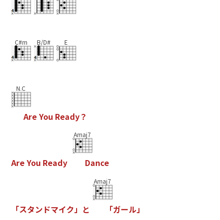
C#m
B/D#
E
N.C
A
r
e
Y
o
u
R
e
a
d
y
？
Amaj7
A
r
e
Y
o
u
R
e
a
d
y
D
a
n
c
e
Amaj7
「
ス
タ
ン
ド
マ
イ
ク
」
と
「
ガ
ー
ル
」