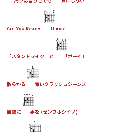
周
り
は
言
う
さ
で
も
気
に
し
な
い
Amaj7
A
r
e
Y
o
u
R
e
a
d
y
D
a
n
c
e
Amaj7
「
ス
タ
ン
ド
マ
イ
ク
」
と
「
ボ
ー
イ
」
E
散
ら
か
る
青
い
ク
ラ
ッ
シ
ュ
ジ
ー
ン
ズ
Amaj7
星
空
に
手
を
(
ゼ
ン
ブ
ホ
シ
イ
ノ
)
E