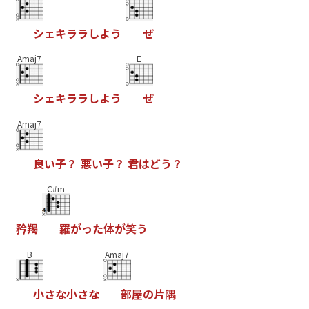
シ
ェ
キ
ラ
ラ
し
よ
う
ぜ
Amaj7
E
シ
ェ
キ
ラ
ラ
し
よ
う
ぜ
Amaj7
良
い
子
？
悪
い
子
？
君
は
ど
う
？
C#m
矜
羯
羅
が
っ
た
体
が
笑
う
B
Amaj7
小
さ
な
小
さ
な
部
屋
の
片
隅