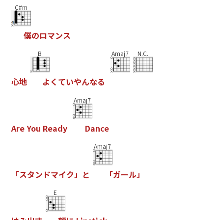
C#m
僕
の
ロ
マ
ン
ス
B
Amaj7
N.C.
心
地
よ
く
て
い
や
ん
な
る
Amaj7
A
r
e
Y
o
u
R
e
a
d
y
D
a
n
c
e
Amaj7
「
ス
タ
ン
ド
マ
イ
ク
」
と
「
ガ
ー
ル
」
E