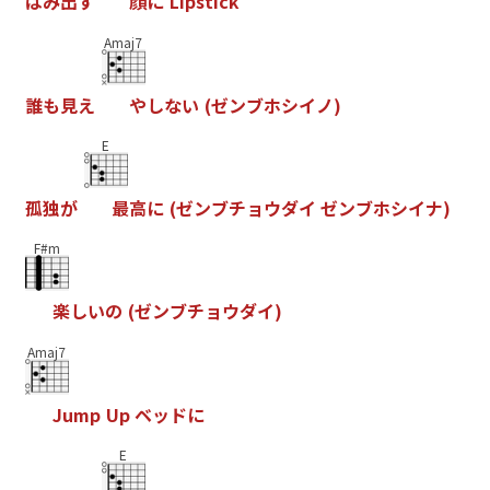
は
み
出
す
顔
に
L
i
p
s
t
i
c
k
Amaj7
誰
も
見
え
や
し
な
い
(
ゼ
ン
ブ
ホ
シ
イ
ノ
)
E
孤
独
が
最
高
に
(
ゼ
ン
ブ
チ
ョ
ウ
ダ
イ
ゼ
ン
ブ
ホ
シ
イ
ナ
)
F#m
楽
し
い
の
(
ゼ
ン
ブ
チ
ョ
ウ
ダ
イ
)
Amaj7
J
u
m
p
U
p
ベ
ッ
ド
に
E