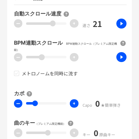
自動スクロール速度
21
ー
+
速さ
BPM連動スクロール
BPM連動スクロール（プレミアム限定機
能）
ー
+
メトロノームを同時に流す
カポ
0
ー
+
Capo
★簡単弾き
曲のキー
（プレミアム限定機能）
0
ー
+
キー
原曲キー