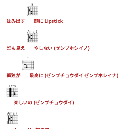
E
は
み
出
す
顔
に
L
i
p
s
t
i
c
k
Amaj7
誰
も
見
え
や
し
な
い
(
ゼ
ン
ブ
ホ
シ
イ
ノ
)
E
孤
独
が
最
高
に
(
ゼ
ン
ブ
チ
ョ
ウ
ダ
イ
ゼ
ン
ブ
ホ
シ
イ
ナ
)
F#m
楽
し
い
の
(
ゼ
ン
ブ
チ
ョ
ウ
ダ
イ
)
Amaj7