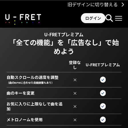
旧デザインに切り替える
ログイン
U-FRETプレミアム
「全ての機能」を
「広告なし」で始
めよう
登録な
U-FRETプレミアム
し
自動スクロールの速度を調整
×
（曲のBPMに合わせた自動調整もあり）
曲のキーを変更
×
お気に入りに上限なしで曲を追
×
加
メトロノームを使用
×