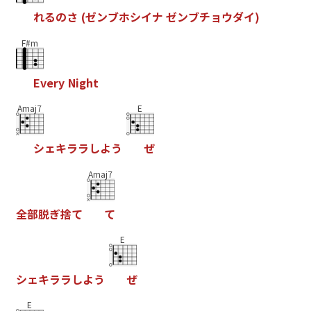
れ
る
の
さ
(
ゼ
ン
ブ
ホ
シ
イ
ナ
ゼ
ン
ブ
チ
ョ
ウ
ダ
イ
)
F#m
E
v
e
r
y
N
i
g
h
t
Amaj7
E
シ
ェ
キ
ラ
ラ
し
よ
う
ぜ
Amaj7
全
部
脱
ぎ
捨
て
て
E
シ
ェ
キ
ラ
ラ
し
よ
う
ぜ
E