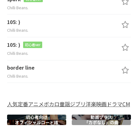
Chilli Beans.
105: )
Chilli Beans.
105: )
初心者ver
Chilli Beans.
border line
Chilli Beans.
人気
定番
アニメ
ボカロ
童謡
ジブリ
洋楽
映画
ドラマ
CM
初心者向け
動画プラス
オフィシャル
コード譜
「カポなし」の曲