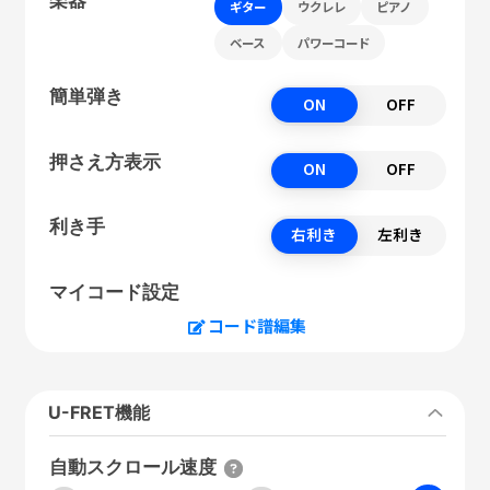
ギター
ウクレレ
ピアノ
ベース
パワーコード
簡単弾き
ON
OFF
押さえ方表示
ON
OFF
利き手
右利き
左利き
マイコード設定
コード譜編集
U-FRET機能
自動スクロール速度