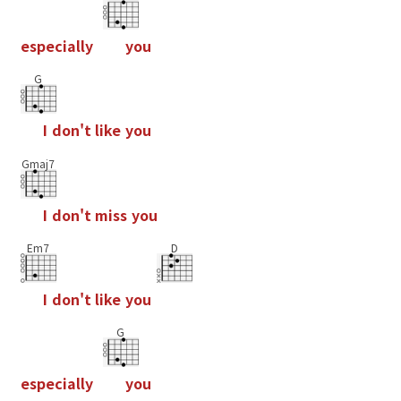
e
s
p
e
c
i
a
l
l
y
y
o
u
G
I
d
o
n
'
t
l
i
k
e
y
o
u
Gmaj7
I
d
o
n
'
t
m
i
s
s
y
o
u
Em7
D
I
d
o
n
'
t
l
i
k
e
y
o
u
G
e
s
p
e
c
i
a
l
l
y
y
o
u