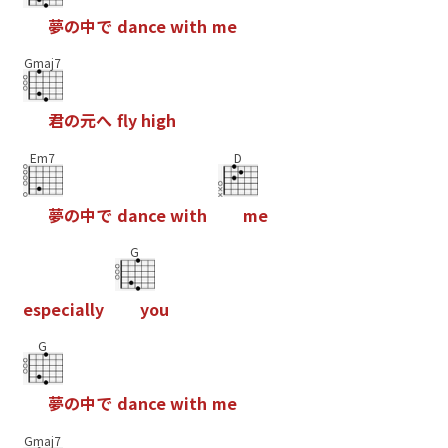
夢
の
中
で
d
a
n
c
e
w
i
t
h
m
e
Gmaj7
君
の
元
へ
f
y
h
i
g
h
Em7
D
夢
の
中
で
d
a
n
c
e
w
i
t
h
m
e
G
e
s
p
e
c
i
a
l
l
y
y
o
u
G
夢
の
中
で
d
a
n
c
e
w
i
t
h
m
e
Gmaj7