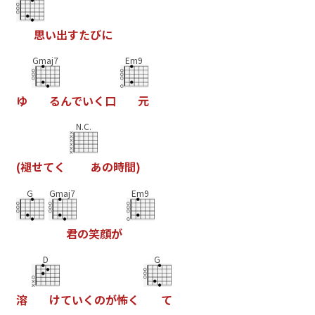
思
い
出
す
た
び
に
Gmaj7
Em9
ゆ
る
ん
で
い
く
口
元
N.C.
(
褪
せ
て
く
あ
の
時
間
)
G
Gmaj7
Em9
君
の
笑
顔
が
D
G
溶
け
て
い
く
の
が
怖
く
て