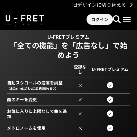
旧デザインに切り替える
ログイン
U-FRETプレミアム
「全ての機能」を
「広告なし」で始
めよう
登録な
U-FRETプレミアム
し
自動スクロールの速度を調整
×
（曲のBPMに合わせた自動調整もあり）
曲のキーを変更
×
お気に入りに上限なしで曲を追
×
加
メトロノームを使用
×