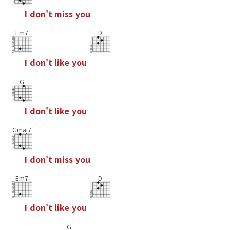
I
d
o
n
'
t
m
i
s
s
y
o
u
Em7
D
I
d
o
n
'
t
l
i
k
e
y
o
u
G
I
d
o
n
'
t
l
i
k
e
y
o
u
Gmaj7
I
d
o
n
'
t
m
i
s
s
y
o
u
Em7
D
I
d
o
n
'
t
l
i
k
e
y
o
u
G