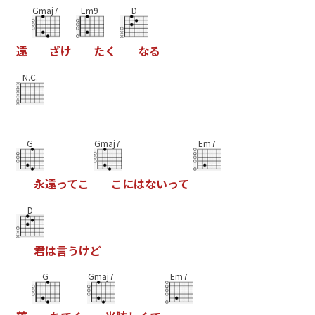
Gmaj7
Em9
D
遠
ざ
け
た
く
な
る
N.C.
G
Gmaj7
Em7
永
遠
っ
て
こ
こ
に
は
な
い
っ
て
D
君
は
言
う
け
ど
G
Gmaj7
Em7