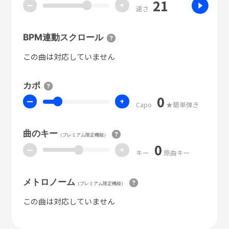
21
ー
+
速さ
BPM連動スクロール
この曲は対応していません
カポ
0
ー
+
Capo
★簡単弾き
曲のキー
（プレミアム限定機能）
0
ー
+
キー
原曲キー
メトロノーム
（プレミアム限定機能）
この曲は対応していません