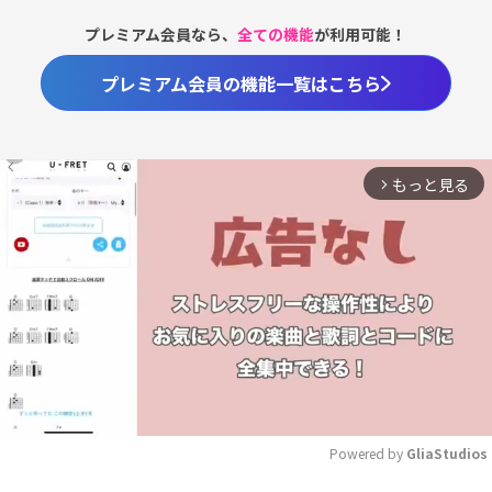
プレミアム会員なら、
全ての機能
が利用可能！
プレミアム会員の機能一覧はこちら
もっと見る
arrow_forward_ios
Powered by 
GliaStudios