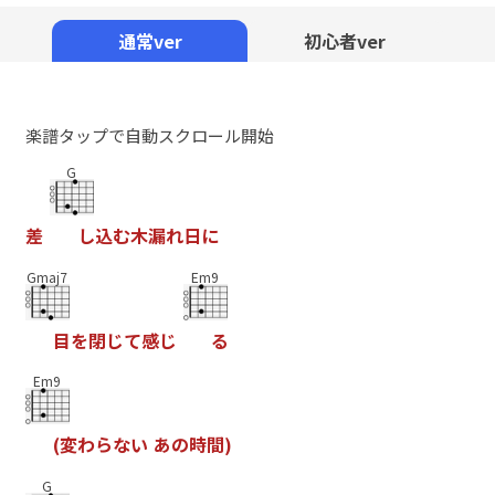
Mute
通常ver
初心者ver
楽譜タップで自動スクロール開始
G
差
し
込
む
木
漏
れ
日
に
Gmaj7
Em9
目
を
閉
じ
て
感
じ
る
Em9
(
変
わ
ら
な
い
あ
の
時
間
)
G