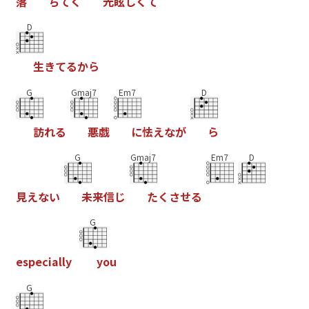
落
ち
て
く
光
眩
し
く
て
D
生
き
て
る
か
ら
G
Gmaj7
Em7
D
訪
れ
る
悪
戯
に
怯
え
な
が
ら
G
Gmaj7
Em7
D
見
え
な
い
未
来
信
じ
た
く
さ
せ
る
G
e
s
p
e
c
i
a
l
l
y
y
o
u
G