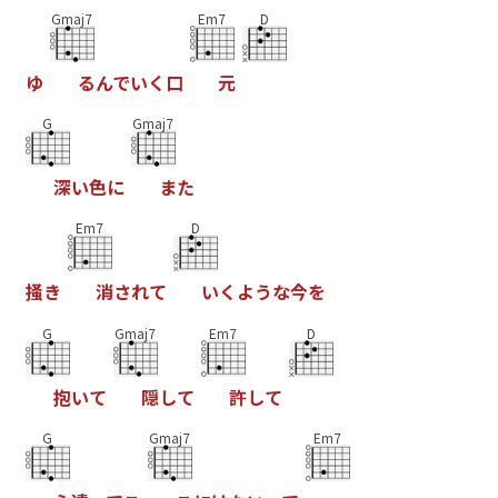
Gmaj7
Em7
D
ゆ
る
ん
で
い
く
口
元
G
Gmaj7
深
い
色
に
ま
た
Em7
D
掻
き
消
さ
れ
て
い
く
よ
う
な
今
を
G
Gmaj7
Em7
D
抱
い
て
隠
し
て
許
し
て
G
Gmaj7
Em7