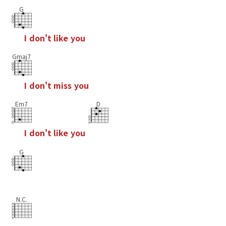
G
I
d
o
n
'
t
l
i
k
e
y
o
u
Gmaj7
I
d
o
n
'
t
m
i
s
s
y
o
u
Em7
D
I
d
o
n
'
t
l
i
k
e
y
o
u
G
N.C.