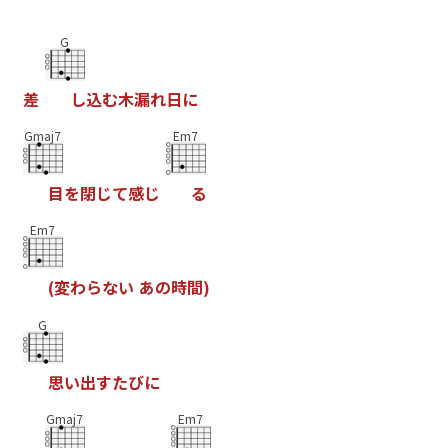
G
差
し
込
む
木
漏
れ
日
に
Gmaj7
Em7
目
を
閉
じ
て
感
じ
る
Em7
(
変
わ
ら
な
い
あ
の
時
間
)
G
思
い
出
す
た
び
に
Gmaj7
Em7