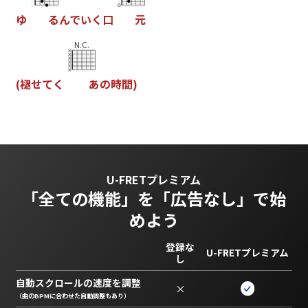
ゆ
る
ん
で
い
く
口
元
N.C.
(
褪
せ
て
く
あ
の
時
間
)
U-FRETプレミアム
「全ての機能」を
「広告なし」で始
めよう
登録な
U-FRETプレミアム
し
自動スクロールの速度を調整
×
（曲のBPMに合わせた自動調整もあり）