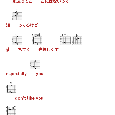
永
遠
っ
て
こ
こ
に
は
な
い
っ
て
D
知
っ
て
る
け
ど
G
Gmaj7
Em7
D
落
ち
て
く
光
眩
し
く
て
G
e
s
p
e
c
i
a
l
l
y
y
o
u
G
I
d
o
n
'
t
l
i
k
e
y
o
u
Gmaj7