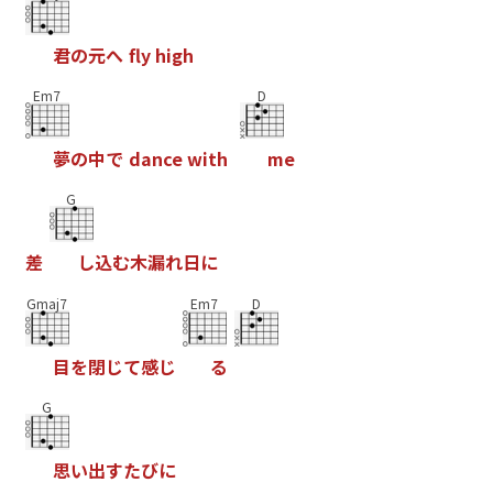
君
の
元
へ
f
y
h
i
g
h
Em7
D
夢
の
中
で
d
a
n
c
e
w
i
t
h
m
e
G
差
し
込
む
木
漏
れ
日
に
Gmaj7
Em7
D
目
を
閉
じ
て
感
じ
る
G
思
い
出
す
た
び
に