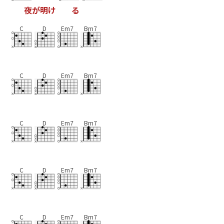
夜
が
明
け
る
C
D
Em7
Bm7
C
D
Em7
Bm7
C
D
Em7
Bm7
C
D
Em7
Bm7
C
D
Em7
Bm7