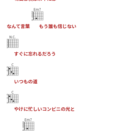
Em7
な
ん
て
言
葉
も
う
誰
も
信
じ
な
い
N.C.
す
ぐ
に
忘
れ
る
だ
ろ
う
C
い
つ
も
の
道
C
や
け
に
忙
し
い
コ
ン
ビ
ニ
の
光
と
Em7