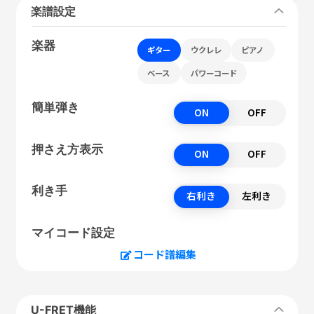
楽譜設定
楽器
ギター
ウクレレ
ピアノ
ベース
パワーコード
簡単弾き
ON
OFF
押さえ方表示
ON
OFF
利き手
右利き
左利き
マイコード設定
コード譜編集
U-FRET機能