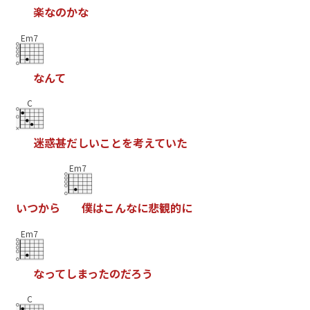
楽
な
の
か
な
Em7
な
ん
て
C
迷
惑
甚
だ
し
い
こ
と
を
考
え
て
い
た
Em7
い
つ
か
ら
僕
は
こ
ん
な
に
悲
観
的
に
Em7
な
っ
て
し
ま
っ
た
の
だ
ろ
う
C