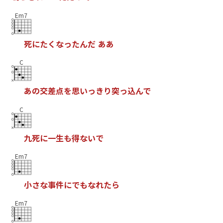
Em7
死
に
た
く
な
っ
た
ん
だ
あ
あ
C
あ
の
交
差
点
を
思
い
っ
き
り
突
っ
込
ん
で
C
九
死
に
一
生
も
得
な
い
で
Em7
小
さ
な
事
件
に
で
も
な
れ
た
ら
Em7