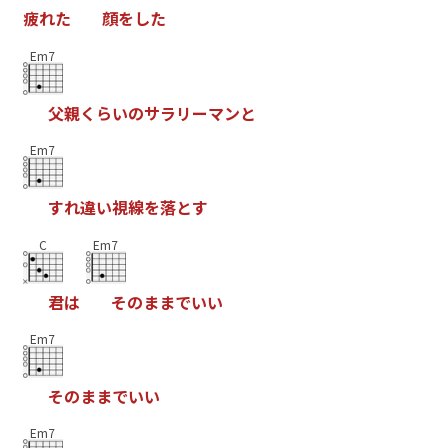
疲
れ
た
顔
を
し
た
Em7
父
親
く
ら
い
の
サ
ラ
リ
ー
マ
ン
と
Em7
す
れ
違
い
視
線
を
落
と
す
C
Em7
君
は
そ
の
ま
ま
で
い
い
Em7
そ
の
ま
ま
で
い
い
Em7