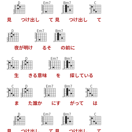
D
Em7
Bm7
C
見
つ
け
出
し
て
見
つ
け
出
し
て
D
Em7
Bm7
夜
が
明
け
る
そ
の
前
に
C
D
Em7
Bm7
生
き
る
意
味
を
探
し
て
い
る
C
D
Em7
Bm7
C
ま
た
誰
か
に
す
が
っ
て
は
D
Em7
Bm7
C
見
つ
け
出
し
て
見
つ
け
出
し
て