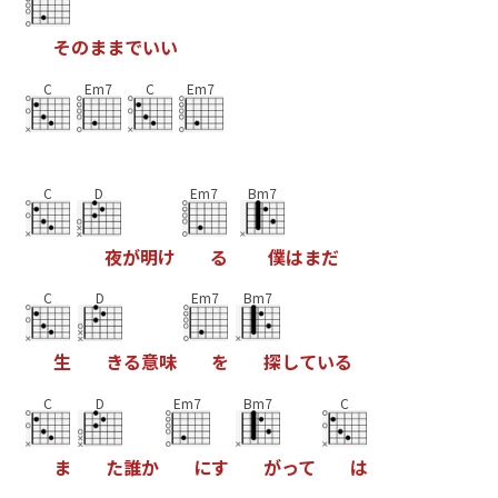
そ
の
ま
ま
で
い
い
C
Em7
C
Em7
C
D
Em7
Bm7
夜
が
明
け
る
僕
は
ま
だ
C
D
Em7
Bm7
生
き
る
意
味
を
探
し
て
い
る
C
D
Em7
Bm7
C
ま
た
誰
か
に
す
が
っ
て
は