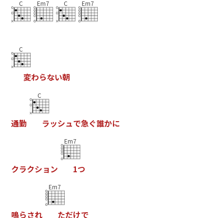
C
Em7
C
Em7
C
変
わ
ら
な
い
朝
C
通
勤
ラ
ッ
シ
ュ
で
急
ぐ
誰
か
に
Em7
ク
ラ
ク
シ
ョ
ン
1
つ
Em7
鳴
ら
さ
れ
た
だ
け
で