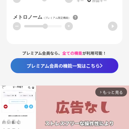
キー
原曲キー
メトロノーム
（プレミアム限定機能）
ー
+
プレミアム会員なら、
全ての機能
が利用可能！
プレミアム会員の機能一覧はこちら
もっと見る
arrow_forward_ios