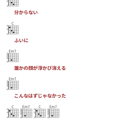
分
か
ら
な
い
C
ふ
い
に
Em7
誰
か
の
顔
が
浮
か
び
消
え
る
Em7
こ
ん
な
は
ず
じ
ゃ
な
か
っ
た
C
Em7
C
Em7