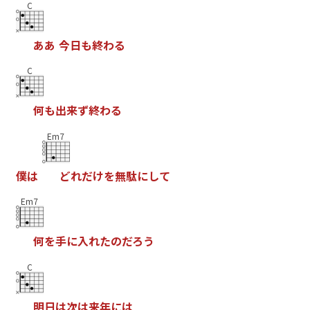
C
あ
あ
今
日
も
終
わ
る
C
何
も
出
来
ず
終
わ
る
Em7
僕
は
ど
れ
だ
け
を
無
駄
に
し
て
Em7
何
を
手
に
入
れ
た
の
だ
ろ
う
C
明
日
は
次
は
来
年
に
は