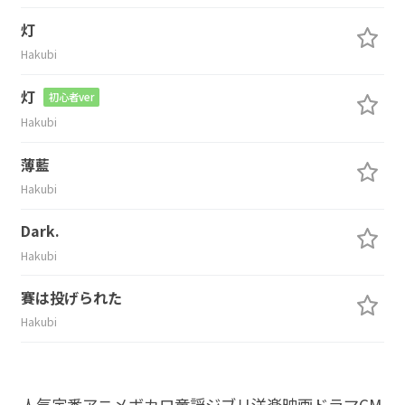
灯
Hakubi
灯
初心者ver
Hakubi
薄藍
Hakubi
Dark.
Hakubi
賽は投げられた
Hakubi
人気
定番
アニメ
ボカロ
童謡
ジブリ
洋楽
映画
ドラマ
CM