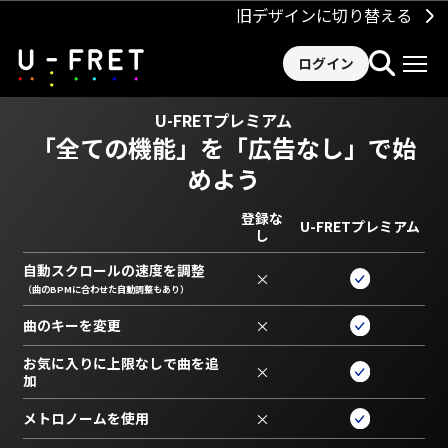
旧デザインに切り替える
ログイン
U-FRETプレミアム
「全ての機能」を
「広告なし」で始
めよう
登録な
U-FRETプレミアム
し
自動スクロールの速度を調整
×
（曲のBPMに合わせた自動調整もあり）
曲のキーを変更
×
お気に入りに上限なしで曲を追
×
加
メトロノームを使用
×