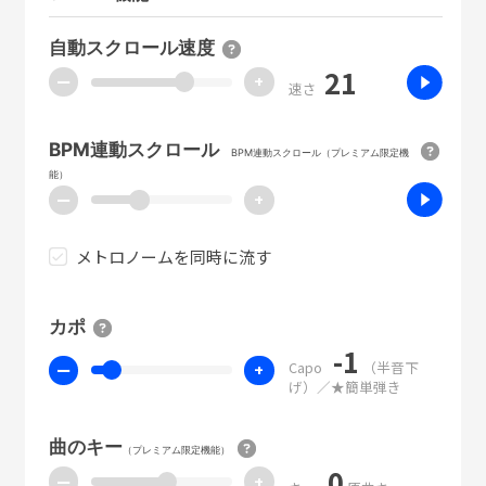
自動スクロール速度
21
ー
+
速さ
BPM連動スクロール
BPM連動スクロール（プレミアム限定機
能）
ー
+
メトロノームを同時に流す
カポ
-1
Capo
（半音下
ー
+
げ）／★簡単弾き
曲のキー
（プレミアム限定機能）
0
ー
+