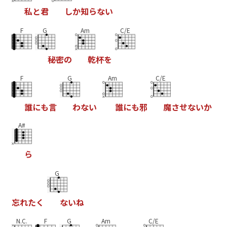
私
と
君
し
か
知
ら
な
い
F
G
Am
C/E
秘
密
の
乾
杯
を
F
G
Am
C/E
誰
に
も
言
わ
な
い
誰
に
も
邪
魔
さ
せ
な
い
か
A#
ら
G
忘
れ
た
く
な
い
ね
N.C.
F
G
Am
C/E