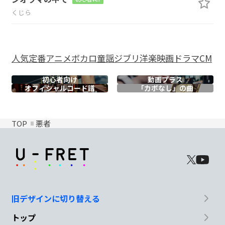
くじら
人気
定番
アニメ
ボカロ
童謡
ジブリ
洋楽
映画
ドラマ
CM
初心者向け
動画プラス
オフィシャル
コード譜
「カポなし」の曲
TOP
悪者
旧デザインに切り替える
トップ