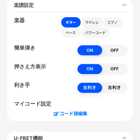
楽譜設定
楽器
ギター
ウクレレ
ピアノ
ベース
パワーコード
簡単弾き
ON
OFF
押さえ方表示
ON
OFF
利き手
右利き
左利き
マイコード設定
コード譜編集
U-FRET機能