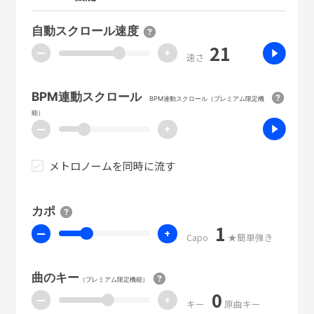
自動スクロール速度
21
ー
+
速さ
BPM連動スクロール
BPM連動スクロール（プレミアム限定機
能）
ー
+
メトロノームを同時に流す
カポ
1
ー
+
Capo
★簡単弾き
曲のキー
（プレミアム限定機能）
0
ー
+
キー
原曲キー