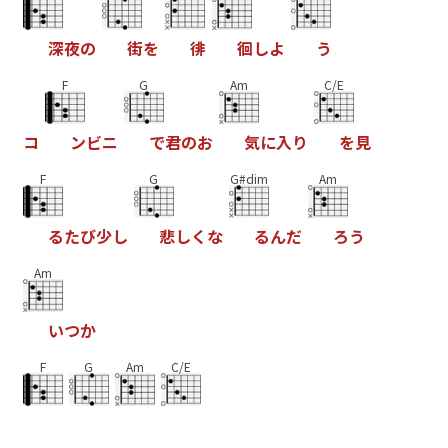
深
夜
の
街
を
徘
徊
し
よ
う
F
G
Am
C/E
コ
ン
ビ
ニ
で
君
の
お
気
に
入
り
を
見
F
G
G#dim
Am
る
た
び
少
し
悲
し
く
な
る
ん
だ
ろ
う
Am
い
つ
か
F
G
Am
C/E