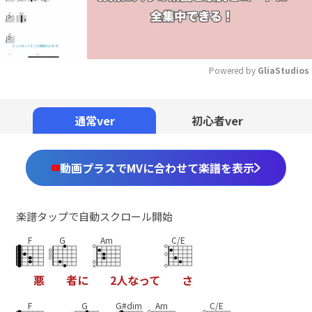
Powered by 
GliaStudios
Mute
通常ver
初心者ver
動画プラスでMVに合わせて楽譜を表示
楽譜タップで自動スクロール開始
F
G
Am
C/E
悪
者
に
2
人
な
っ
て
さ
F
G
G#dim
Am
C/E