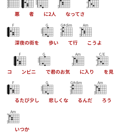
悪
者
に
2
人
な
っ
て
さ
F
G
G#dim
Am
深
夜
の
街
を
歩
い
て
行
こ
う
よ
F
G
Am
C/E
コ
ン
ビ
ニ
で
君
の
お
気
に
入
り
を
見
F
G
G#dim
Am
る
た
び
少
し
悲
し
く
な
る
ん
だ
ろ
う
Am
い
つ
か