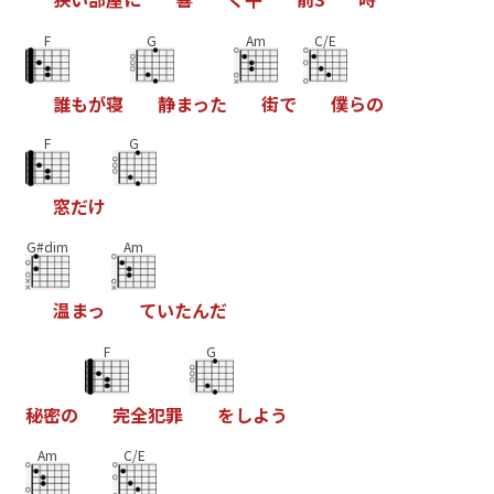
F
G
Am
C/E
誰
も
が
寝
静
ま
っ
た
街
で
僕
ら
の
F
G
窓
だ
け
G#dim
Am
温
ま
っ
て
い
た
ん
だ
F
G
秘
密
の
完
全
犯
罪
を
し
よ
う
Am
C/E