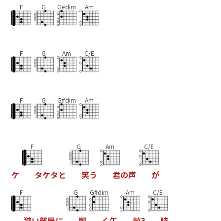
F
G
G#dim
Am
F
G
Am
C/E
F
G
G#dim
Am
F
G
Am
C/E
ケ
タ
ケ
タ
と
笑
う
君
の
声
が
F
G
G#dim
Am
C/E
狭
い
部
屋
に
響
く
午
前
3
時