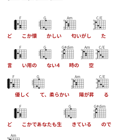
F
G
Am
C/E
ど
こ
か
懐
か
し
い
匂
い
が
し
た
F
G
G#dim
Am
C/E
言
い
用
の
な
い
4
時
の
空
F
G
Am
C/E
優
し
く
て
、
柔
ら
か
い
陽
が
昇
る
F
G
G#dim
ど
こ
か
で
あ
な
た
も
生
き
て
い
る
の
で
Am