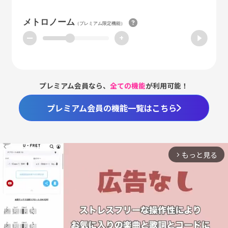
メトロノーム
（プレミアム限定機能）
ー
+
プレミアム会員なら、
全ての機能
が利用可能！
プレミアム会員の機能一覧はこちら
もっと見る
arrow_forward_ios