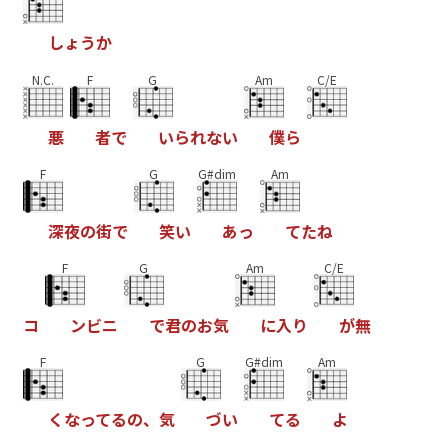
し
ょ
う
か
N.C.
F
G
Am
C/E
悪
者
で
い
ら
れ
な
い
僕
ら
F
G
G#dim
Am
深
夜
の
街
で
笑
い
あ
っ
て
た
ね
F
G
Am
C/E
コ
ン
ビ
ニ
で
君
の
お
気
に
入
り
が
無
F
G
G#dim
Am
く
な
っ
て
る
の
、
気
づ
い
て
る
よ