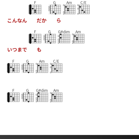
F
G
Am
C/E
こ
ん
な
ん
だ
か
ら
F
G
G#dim
Am
い
つ
ま
で
も
F
G
Am
C/E
F
G
G#dim
Am