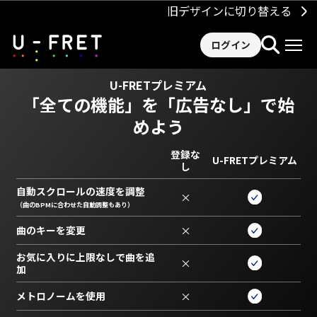
旧デザインに切り替える
ログイン
U-FRETプレミアム
「全ての機能」を
「広告なし」で始
めよう
登録な
U-FRETプレミアム
し
自動スクロールの速度を調整
×
（曲のBPMに合わせた自動調整もあり）
曲のキーを変更
×
お気に入りに上限なしで曲を追
×
加
メトロノームを使用
×