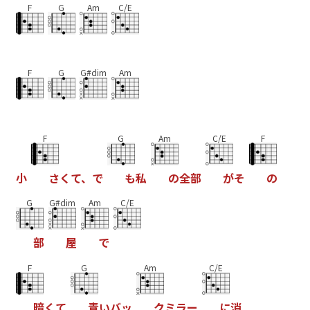
F
G
Am
C/E
F
G
G#dim
Am
F
G
Am
C/E
F
小
さ
く
て
、
で
も
私
の
全
部
が
そ
の
G
G#dim
Am
C/E
部
屋
で
F
G
Am
C/E
暗
く
て
青
い
バ
ッ
ク
ミ
ラ
ー
に
消