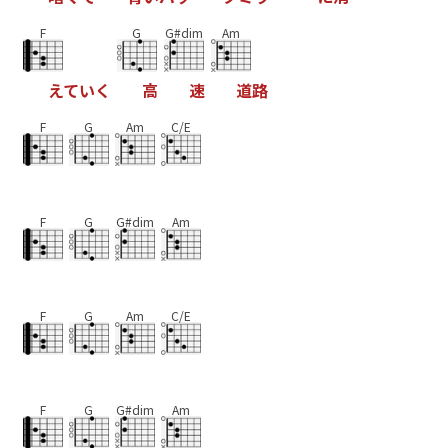
F
G
G#dim
Am
え
て
い
く
高
速
道
路
F
G
Am
C/E
F
G
G#dim
Am
F
G
Am
C/E
F
G
G#dim
Am