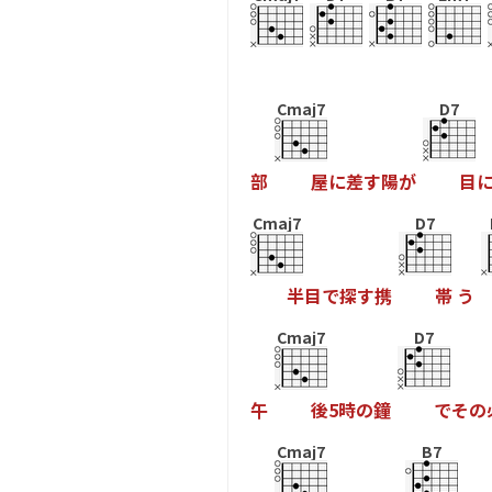
Cmaj7
D7
部
屋
に
差
す
陽
が
目
Cmaj7
D7
半
目
で
探
す
携
帯
う
Cmaj7
D7
午
後
5
時
の
鐘
で
そ
の
Cmaj7
B7