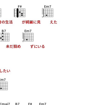
F#
Em7
音
の
生
活
が
綺
麗
に
見
え
た
B7
Em7
未
だ
掴
め
ず
に
い
る
し
た
い
Em7
Cmaj7
B7
F#
Em7