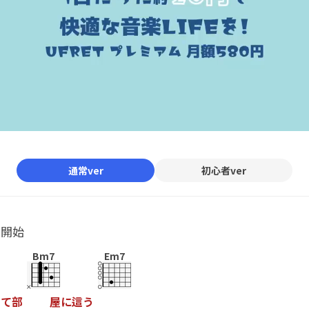
通常ver
初心者ver
ル開始
Bm7
Em7
っ
て
部
屋
に
這
う