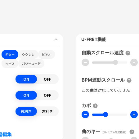
U-FRET機能
自動スクロール速度
ギター
ウクレレ
ピアノ
ー
+
ベース
パワーコード
ON
OFF
BPM連動スクロール
この曲は対応していません
ON
OFF
カポ
右利き
左利き
ー
+
曲のキー
（プレミアム限定機能）
譜編集