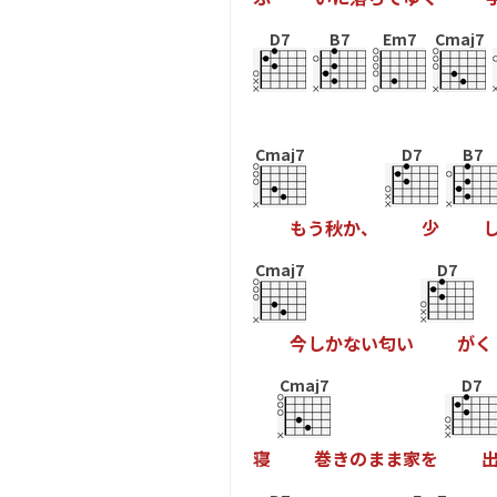
D7
B7
Em7
Cmaj7
Cmaj7
D7
B7
も
う
秋
か
、
少
Cmaj7
D7
今
し
か
な
い
匂
い
が
く
Cmaj7
D7
寝
巻
き
の
ま
ま
家
を