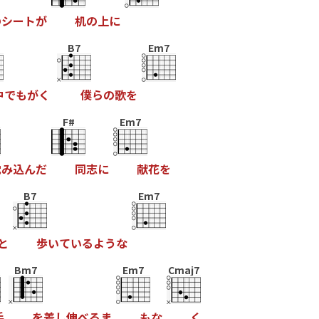
の
シ
ー
ト
が
机
の
上
に
B7
Em7
中
で
も
が
く
僕
ら
の
歌
を
F#
Em7
沈
み
込
ん
だ
同
志
に
献
花
を
B7
Em7
と
歩
い
て
い
る
よ
う
な
Bm7
Em7
Cmaj7
手
を
差
し
伸
べ
る
ま
も
な
く