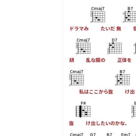
Cmaj7
B7
ド
ラ
マ
み
た
い
だ
無
Cmaj7
D7
胡
乱
な
膜
の
正
体
を
Cmaj7
B7
私
は
こ
こ
か
ら
抜
け
出
F#
抜
け
出
し
た
い
の
か
な
、
Cmaj7
D7
B7
Em7