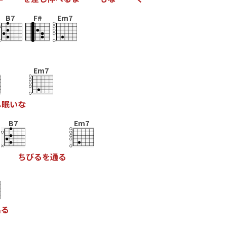
B7
F#
Em7
Em7
し
眠
い
な
B7
Em7
ち
び
る
を
通
る
出
る