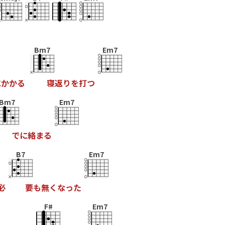
Bm7
Em7
に
か
か
る
寝
返
り
を
打
つ
Bm7
Em7
で
に
絡
ま
る
B7
Em7
必
要
も
無
く
な
っ
た
F#
Em7