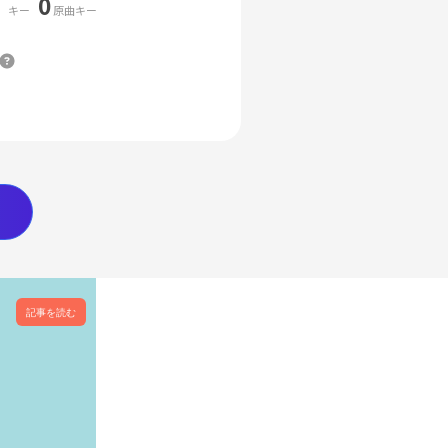
0
キー
原曲キー
記事を読む