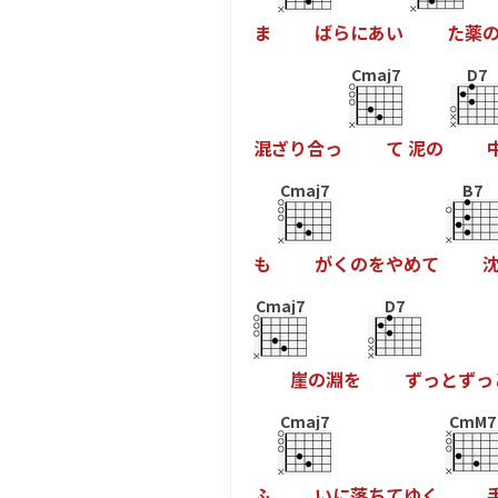
ま
ば
ら
に
あ
い
た
薬
Cmaj7
D7
混
ざ
り
合
っ
て
泥
の
Cmaj7
B7
も
が
く
の
を
や
め
て
Cmaj7
D7
崖
の
淵
を
ず
っ
と
ず
っ
Cmaj7
CmM7
ふ
い
に
落
ち
て
ゆ
く