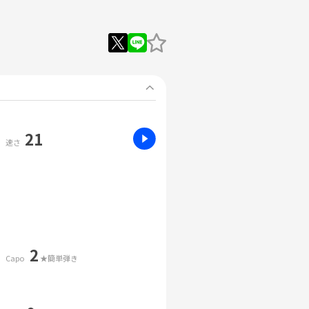
21
速さ
2
Capo
★簡単弾き