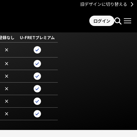
旧デザインに切り替える
ログイン
登録なし
U-FRETプレミアム
×
×
×
×
×
×