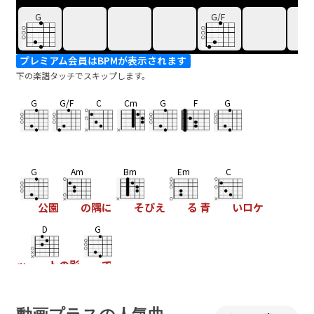
G
G/F
プレミアム会員はBPMが表示されます
下の楽譜タッチでスキップします。
G
G/F
C
Cm
G
F
G
G
Am
Bm
Em
C
公園
の隅に
そびえ
る 青
いロケ
D
G
ッ
トの影
で
G7
C
Bm
Am