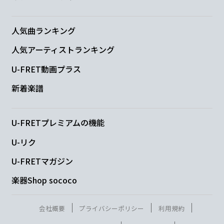
は
人気曲ランキング
Am
Bm
C
Cm
人気アーティストランキング
U-FRET動画プラス
誰に
も気付かれない
場所で も
う
輝
G
新着楽譜
き始め
てる
U-FRETプレミアムの機能
G/F
C
Cm
U-リク
U-FRETマガジン
楽器Shop sococo
G
Am
Bm
Em
C
会社概要
プライバシーポリシー
利用規約
白樺
の木 揺れ
る
木陰 ベン
チで