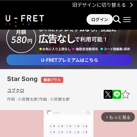
旧デザインに切り替える
ログイン
Star Song
動画プラス
コブクロ
作詞 :
小渕健太郎
/作曲 :
小渕健太郎
もっと見る
arrow_forward_ios