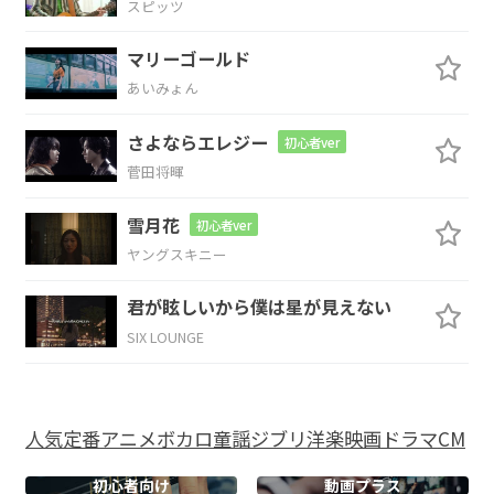
スピッツ
がってい
るんだ
ね
マリーゴールド
G7
C
G
D
あいみょん
し
まっちゃだ
めだよ そ
の限りない
さよならエレジー
初心者ver
Em
菅田将暉
夢を
雪月花
初心者ver
ヤングスキニー
C
Bm
Em
君が眩しいから僕は星が見えない
今からなら どこ
までも行
ける
SIX LOUNGE
Am
Bm
C
D
人気
定番
アニメ
ボカロ
童謡
ジブリ
洋楽
映画
ドラマ
CM
心の真ん中に
ある
操縦桿を
握って
初心者向け
動画プラス
B7
Cmaj7
D
Bm