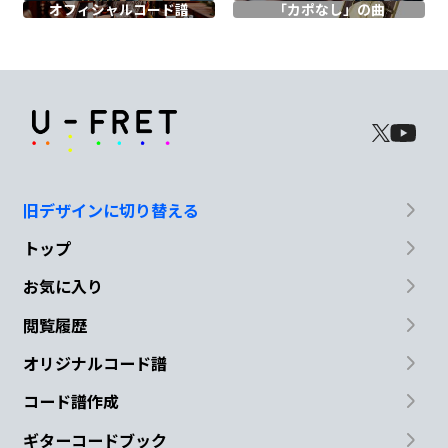
オフィシャル
コード譜
「カポなし」の曲
ど
こかで今日
も誰かが 同
じ空を見
E
てい
る
Am
D
G
旧デザインに切り替える
泣い
てる人や笑っ
てる人 星の
ように瞬
トップ
Dm7
G7
お気に入り
いて
る
閲覧履歴
Cmaj7
D
B7
オリジナルコード譜
コード譜作成
君だけにし
か見えない
尊く澄んだ光
ギターコードブック
Em