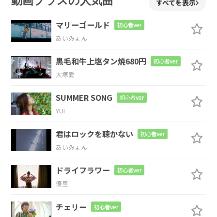
動画プラスの人気曲
すべてを表示
少年
が
宇宙飛行士になる
為の本を
マリーゴールド
初心者ver
D
あいみょん
読んでい
る
黒毛和牛上塩タン焼680円
初心者ver
大塚愛
G
Am
Bm
Em
C
SUMMER SONG
初心者ver
僕が
あれこれ
悩んで
た事
なん
YUI
D
G
君はロックを聴かない
初心者ver
かよ
りも遥
かに
あいみょん
G7
C
Cm
Bm
E
ドライフラワー
初心者ver
優里
広い
世界
が 君の
中に
はもう広
Am
D
G
チェリー
初心者ver