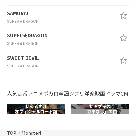
SAMURAI
SUPER★DRAGON
SUPER★DRAGON
SUPER★DRAGON
SWEET DEVIL
SUPER★DRAGON
人気
定番
アニメ
ボカロ
童謡
ジブリ
洋楽
映画
ドラマ
CM
初心者向け
動画プラス
オフィシャル
コード譜
「カポなし」の曲
TOP
Monster!