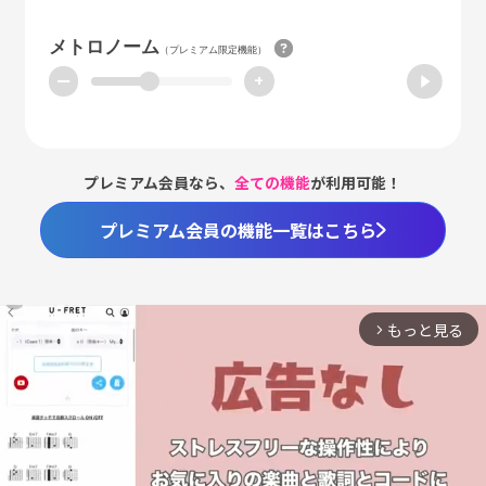
メトロノーム
（プレミアム限定機能）
ー
+
プレミアム会員なら、
全ての機能
が利用可能！
プレミアム会員の機能一覧はこちら
もっと見る
arrow_forward_ios