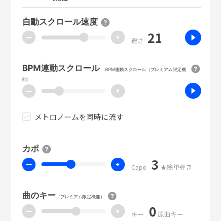
自動スクロール速度
21
ー
+
速さ
BPM連動スクロール
BPM連動スクロール（プレミアム限定機
能）
ー
+
メトロノームを同時に流す
カポ
3
ー
+
Capo
★簡単弾き
曲のキー
（プレミアム限定機能）
0
ー
+
キー
原曲キー