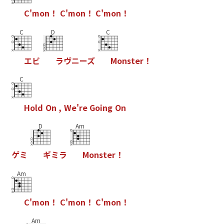
C
'
m
o
n
！
C
'
m
o
n
！
C
'
m
o
n
！
C
D
C
エ
ビ
ラ
ヴ
ニ
ー
ズ
M
o
n
s
t
e
r
！
C
H
o
l
d
O
n
,
W
e
'
r
e
G
o
i
n
g
O
n
D
Am
ゲ
ミ
ギ
ミ
ラ
M
o
n
s
t
e
r
！
Am
C
'
m
o
n
！
C
'
m
o
n
！
C
'
m
o
n
！
Am