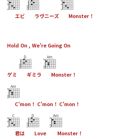
エ
ビ
ラ
ヴ
ニ
ー
ズ
M
o
n
s
t
e
r
！
H
o
l
d
O
n
,
W
e
'
r
e
G
o
i
n
g
O
n
D
Am
ゲ
ミ
ギ
ミ
ラ
M
o
n
s
t
e
r
！
Am
C
'
m
o
n
！
C
'
m
o
n
！
C
'
m
o
n
！
C
D
Am
君
は
L
o
v
e
M
o
n
s
t
e
r
！