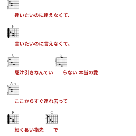
逢
い
た
い
の
に
逢
え
な
く
て
、
F
言
い
た
い
の
に
言
え
な
く
て
、
C
G
駆
け
引
き
な
ん
て
い
ら
な
い
本
当
の
愛
Am
こ
こ
か
ら
す
ぐ
連
れ
去
っ
て
F
C
細
く
長
い
指
先
で