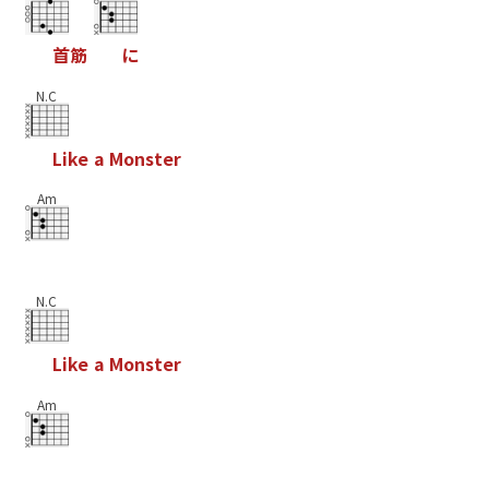
首
筋
に
N.C
L
i
k
e
a
M
o
n
s
t
e
r
Am
N.C
L
i
k
e
a
M
o
n
s
t
e
r
Am