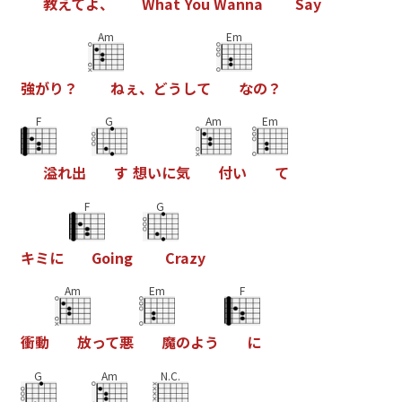
教
え
て
よ
、
W
h
a
t
Y
o
u
W
a
n
n
a
S
a
y
Am
Em
強
が
り
？
ね
ぇ
、
ど
う
し
て
な
の
？
F
G
Am
Em
溢
れ
出
す
想
い
に
気
付
い
て
F
G
キ
ミ
に
G
o
i
n
g
C
r
a
z
y
Am
Em
F
衝
動
放
っ
て
悪
魔
の
よ
う
に
G
Am
N.C.