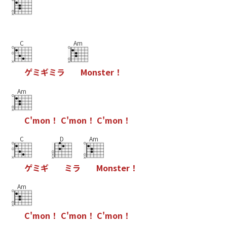
C
Am
ゲ
ミ
ギ
ミ
ラ
M
o
n
s
t
e
r
！
Am
C
'
m
o
n
！
C
'
m
o
n
！
C
'
m
o
n
！
C
D
Am
ゲ
ミ
ギ
ミ
ラ
M
o
n
s
t
e
r
！
Am
C
'
m
o
n
！
C
'
m
o
n
！
C
'
m
o
n
！