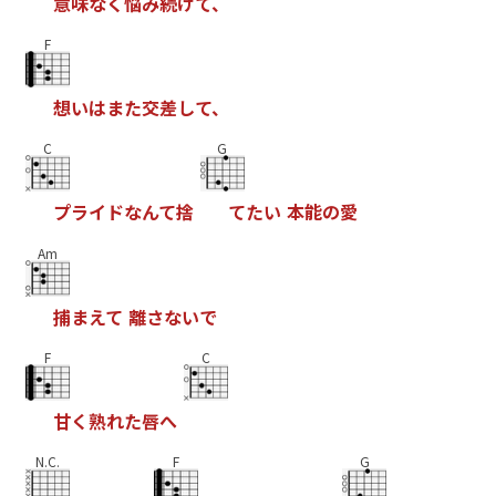
意
味
な
く
悩
み
続
け
て
、
F
想
い
は
ま
た
交
差
し
て
、
C
G
プ
ラ
イ
ド
な
ん
て
捨
て
た
い
本
能
の
愛
Am
捕
ま
え
て
離
さ
な
い
で
F
C
甘
く
熟
れ
た
唇
へ
N.C.
F
G