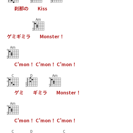
刹
那
の
K
i
s
s
Am
ゲ
ミ
ギ
ミ
ラ
M
o
n
s
t
e
r
！
Am
C
'
m
o
n
！
C
'
m
o
n
！
C
'
m
o
n
！
C
D
Am
ゲ
ミ
ギ
ミ
ラ
M
o
n
s
t
e
r
！
Am
C
'
m
o
n
！
C
'
m
o
n
！
C
'
m
o
n
！
C
D
C