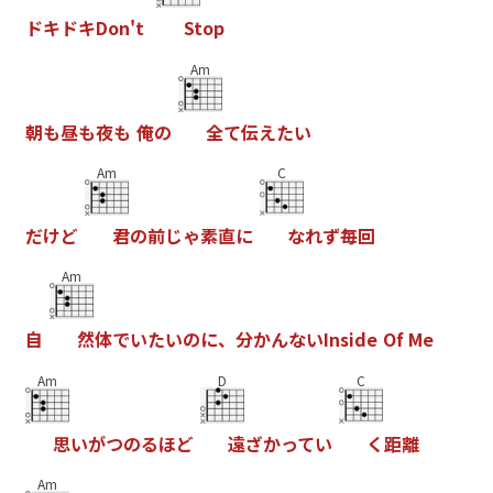
ド
キ
ド
キ
D
o
n
'
t
S
t
o
p
Am
朝
も
昼
も
夜
も
俺
の
全
て
伝
え
た
い
Am
C
だ
け
ど
君
の
前
じ
ゃ
素
直
に
な
れ
ず
毎
回
Am
自
然
体
で
い
た
い
の
に
、
分
か
ん
な
い
I
n
s
i
d
e
O
f
M
e
Am
D
C
思
い
が
つ
の
る
ほ
ど
遠
ざ
か
っ
て
い
く
距
離
Am