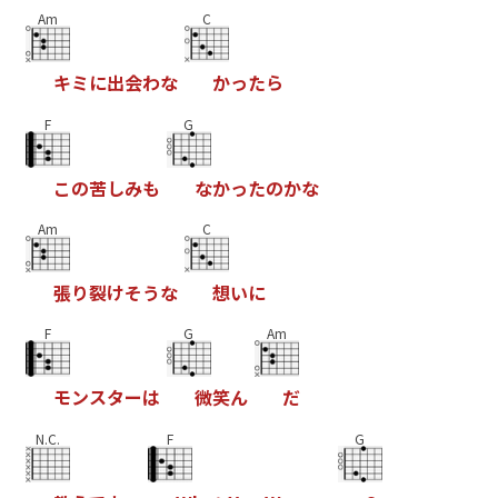
Am
C
キ
ミ
に
出
会
わ
な
か
っ
た
ら
F
G
こ
の
苦
し
み
も
な
か
っ
た
の
か
な
Am
C
張
り
裂
け
そ
う
な
想
い
に
F
G
Am
モ
ン
ス
タ
ー
は
微
笑
ん
だ
N.C.
F
G