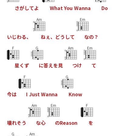
さ
が
し
て
よ
W
h
a
t
Y
o
u
W
a
n
n
a
D
o
Am
Em
い
じ
わ
る
、
ね
ぇ
、
ど
う
し
て
な
の
？
F
G
Am
Em
星
く
ず
に
答
え
を
見
つ
け
て
F
G
今
は
I
J
u
s
t
W
a
n
n
a
K
n
o
w
Am
Em
F
壊
れ
そ
う
な
心
の
R
e
a
s
o
n
を
G
Am