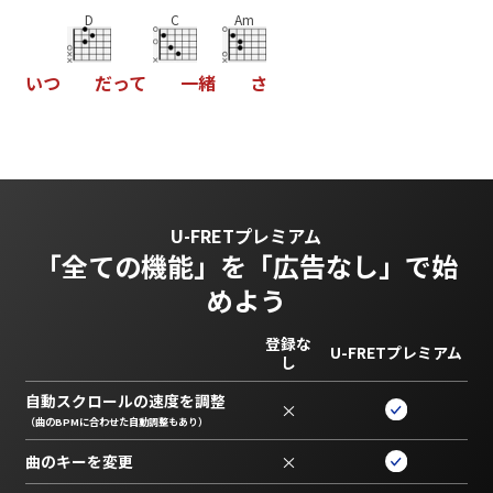
D
C
Am
い
つ
だ
っ
て
一
緒
さ
U-FRETプレミアム
「全ての機能」を
「広告なし」で始
めよう
登録な
U-FRETプレミアム
し
自動スクロールの速度を調整
×
（曲のBPMに合わせた自動調整もあり）
曲のキーを変更
×