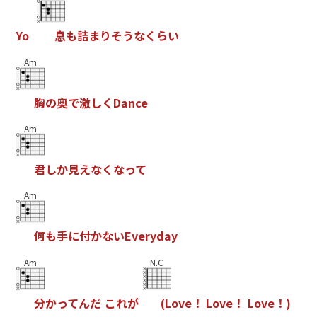
Y
o
息
も
詰
ま
り
そ
う
な
く
ら
い
Am
胸
の
奥
で
激
し
く
D
a
n
c
e
Am
君
し
か
見
え
な
く
な
っ
て
Am
何
も
手
に
付
か
な
い
E
v
e
r
y
d
a
y
Am
N.C
分
か
っ
て
ん
だ
こ
れ
が
(
L
o
v
e
！
L
o
v
e
！
L
o
v
e
！
)