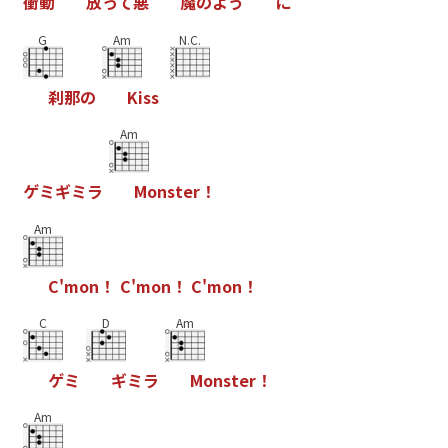
衝
動
放
っ
て
悪
魔
の
よ
う
に
G
Am
N.C.
刹
那
の
K
i
s
s
Am
ゲ
ミ
ギ
ミ
ラ
M
o
n
s
t
e
r
！
Am
C
'
m
o
n
！
C
'
m
o
n
！
C
'
m
o
n
！
C
D
Am
ゲ
ミ
ギ
ミ
ラ
M
o
n
s
t
e
r
！
Am