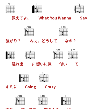
N.C.
F
G
教
え
て
よ
、
W
h
a
t
Y
o
u
W
a
n
n
a
S
a
y
Am
Em
強
が
り
？
ね
ぇ
、
ど
う
し
て
な
の
？
F
G
Am
Em
溢
れ
出
す
想
い
に
気
付
い
て
F
G
キ
ミ
に
G
o
i
n
g
C
r
a
z
y
Am
Em
F