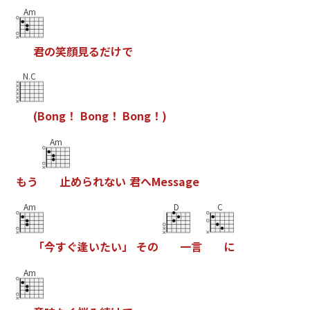
Am
君
の
笑
顔
見
る
だ
け
で
N.C
(
B
o
n
g
！
B
o
n
g
！
B
o
n
g
！
)
Am
も
う
止
め
ら
れ
な
い
君
へ
M
e
s
s
a
g
e
Am
D
C
「
今
す
ぐ
逢
い
た
い
」
そ
の
一
言
に
Am