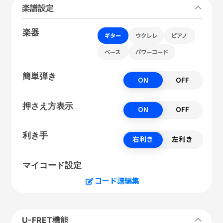
楽譜設定
楽器
ギター
ウクレレ
ピアノ
ベース
パワーコード
簡単弾き
ON
OFF
押さえ方表示
ON
OFF
利き手
右利き
左利き
マイコード設定
コード譜編集
U-FRET機能