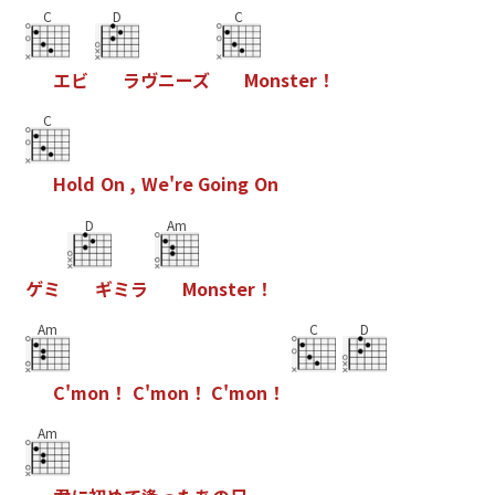
C
D
C
エ
ビ
ラ
ヴ
ニ
ー
ズ
M
o
n
s
t
e
r
！
C
H
o
l
d
O
n
,
W
e
'
r
e
G
o
i
n
g
O
n
D
Am
ゲ
ミ
ギ
ミ
ラ
M
o
n
s
t
e
r
！
Am
C
D
C
'
m
o
n
！
C
'
m
o
n
！
C
'
m
o
n
！
Am