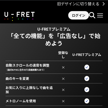
旧デザインに切り替える
ログイン
U-FRETプレミアム
「全ての機能」を
「広告なし」で始
めよう
登録な
U-FRETプレミアム
し
自動スクロールの速度を調整
×
（曲のBPMに合わせた自動調整もあり）
曲のキーを変更
×
お気に入りに上限なしで曲を追
×
加
メトロノームを使用
×