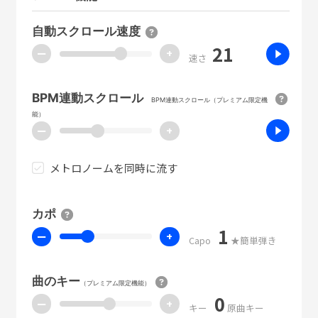
自動スクロール速度
21
ー
+
速さ
BPM連動スクロール
BPM連動スクロール（プレミアム限定機
能）
ー
+
メトロノームを同時に流す
カポ
1
ー
+
Capo
★簡単弾き
曲のキー
（プレミアム限定機能）
0
ー
+
キー
原曲キー