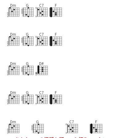
Dm
G
C7
F
Dm
G
C7
F
Dm
G
D#
Dm
G
C7
F
Dm
G
C7
F