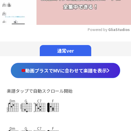
Powered by 
GliaStudios
Mute
通常ver
動画プラスでMVに合わせて楽譜を表示
楽譜タップで自動スクロール開始
Dm
G
C7
F
Dm
G
C7
F