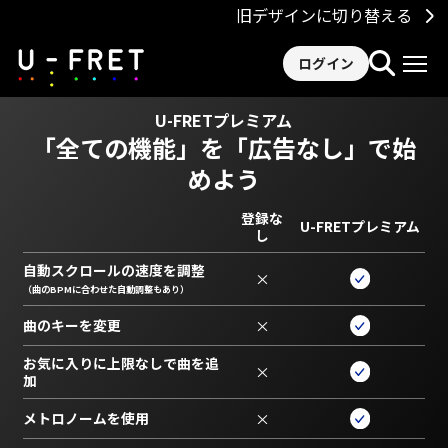
旧デザインに切り替える
ログイン
U-FRETプレミアム
「全ての機能」を
「広告なし」で始
めよう
登録な
U-FRETプレミアム
し
自動スクロールの速度を調整
×
（曲のBPMに合わせた自動調整もあり）
曲のキーを変更
×
お気に入りに上限なしで曲を追
×
加
メトロノームを使用
×