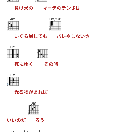
負
け
犬
の
マ
ー
チ
の
テ
ン
ポ
は
Am
Fm/G#
い
く
ら
崩
し
て
も
バ
レ
や
し
な
い
さ
Gm
C
死
に
ゆ
く
そ
の
時
D#
光
る
物
が
あ
れ
ば
Dm
い
い
の
だ
ろ
う
G
C7
F