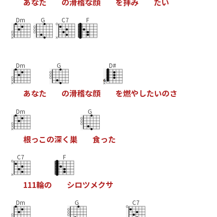
あ
な
た
の
滑
稽
な
顔
を
拝
み
た
い
Dm
G
C7
F
Dm
G
D#
あ
な
た
の
滑
稽
な
顔
を
燃
や
し
た
い
の
さ
Dm
G
根
っ
こ
の
深
く
巣
食
っ
た
C7
F
1
1
1
輪
の
シ
ロ
ツ
メ
ク
サ
Dm
G
C7