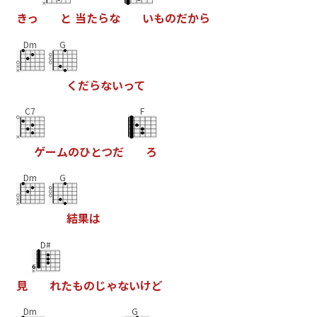
き
っ
と
当
た
ら
な
い
も
の
だ
か
ら
Dm
G
く
だ
ら
な
い
っ
て
C7
F
ゲ
ー
ム
の
ひ
と
つ
だ
ろ
Dm
G
結
果
は
D#
見
れ
た
も
の
じ
ゃ
な
い
け
ど
Dm
G