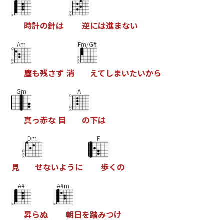
時
計
の
針
は
逆
に
は
進
ま
な
い
Am
Fm/G#
塵
も
残
さ
ず
消
え
て
し
ま
い
た
い
か
ら
Gm
A
真
っ
赤
な
目
の
下
は
Dm
F
見
せ
な
い
よ
う
に
歩
く
の
A#
A#m
昇
ら
ぬ
朝
日
を
踏
み
つ
け