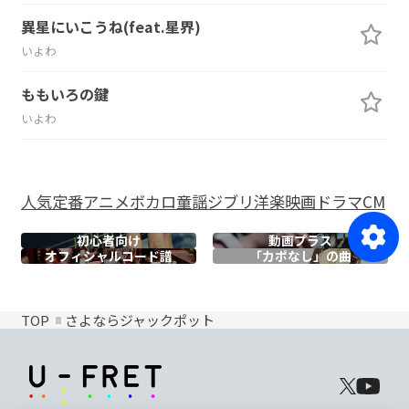
異星にいこうね(feat.星界)
いよわ
ももいろの鍵
いよわ
人気
定番
アニメ
ボカロ
童謡
ジブリ
洋楽
映画
ドラマ
CM
初心者向け
動画プラス
オフィシャル
コード譜
「カポなし」の曲
TOP
さよならジャックポット