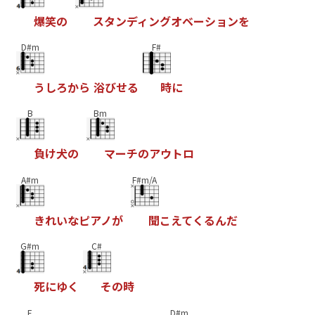
爆
笑
の
ス
タ
ン
デ
ィ
ン
グ
オ
ベ
ー
シ
ョ
ン
を
D#m
F#
う
し
ろ
か
ら
浴
び
せ
る
時
に
B
Bm
負
け
犬
の
マ
ー
チ
の
ア
ウ
ト
ロ
A#m
F#m/A
き
れ
い
な
ピ
ア
ノ
が
聞
こ
え
て
く
る
ん
だ
G#m
C#
死
に
ゆ
く
そ
の
時
E
D#m