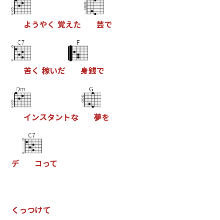
よ
う
や
く
覚
え
た
芸
で
C7
F
苦
く
稼
い
だ
身
銭
で
Dm
G
イ
ン
ス
タ
ン
ト
な
夢
を
C7
デ
コ
っ
て
く
っ
つ
け
て