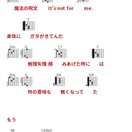
魔
法
の
呪
文
I
t
'
s
n
o
t
f
o
r
m
e
.
F
身
体
に
ガ
タ
が
き
て
ん
だ
Dm
G
C7
F
無
理
矢
理
積
み
あ
げ
た
時
に
は
Dm
G
D#
G#
何
の
意
味
も
無
く
な
っ
て
た
も
う
A#
C#dim