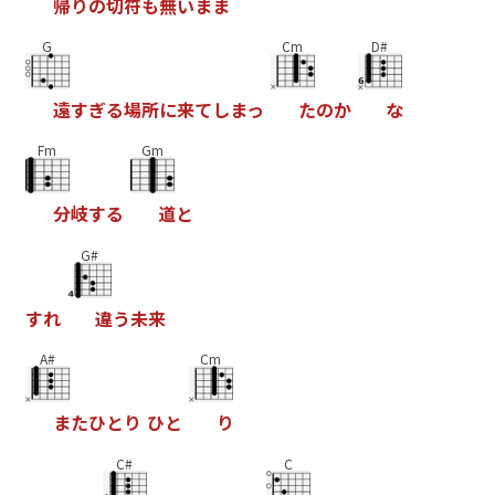
帰
り
の
切
符
も
無
い
ま
ま
G
Cm
D#
遠
す
ぎ
る
場
所
に
来
て
し
ま
っ
た
の
か
な
Fm
Gm
分
岐
す
る
道
と
G#
す
れ
違
う
未
来
A#
Cm
ま
た
ひ
と
り
ひ
と
り
C#
C