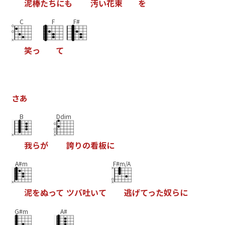
泥
棒
た
ち
に
も
汚
い
花
束
を
C
F
F#
笑
っ
て
さ
あ
B
Ddim
我
ら
が
誇
り
の
看
板
に
A#m
F#m/A
泥
を
ぬ
っ
て
ツ
バ
吐
い
て
逃
げ
て
っ
た
奴
ら
に
G#m
A#