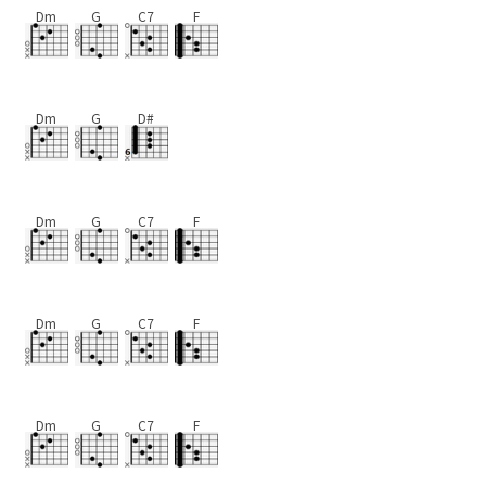
Dm
G
C7
F
Dm
G
D#
Dm
G
C7
F
Dm
G
C7
F
Dm
G
C7
F