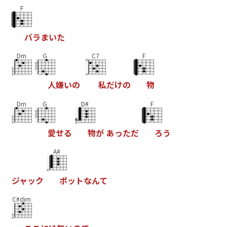
F
バ
ラ
ま
い
た
Dm
G
C7
F
人
嫌
い
の
私
だ
け
の
物
Dm
G
D#
F
愛
せ
る
物
が
あ
っ
た
だ
ろ
う
A#
ジ
ャ
ッ
ク
ポ
ッ
ト
な
ん
て
C#dim