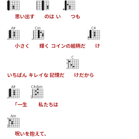
思
い
出
す
の
は
い
つ
も
A#
Cm
C#
小
さ
く
輝
く
コ
イ
ン
の
絵
柄
だ
け
C
い
ち
ば
ん
キ
レ
イ
な
記
憶
だ
け
だ
か
ら
A#
C#dim
｢
一
生
私
た
ち
は
Am
呪
い
を
抱
え
て
、