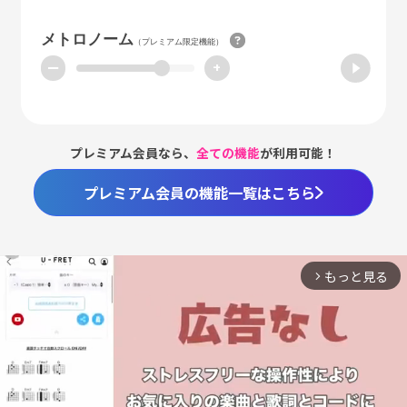
メトロノーム
（プレミアム限定機能）
ー
+
プレミアム会員なら、
全ての機能
が利用可能！
プレミアム会員の機能一覧はこちら
もっと見る
arrow_forward_ios