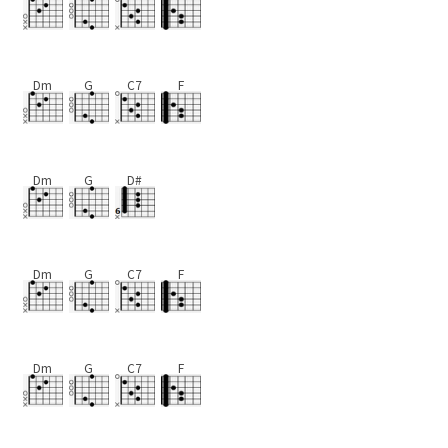
Dm
G
C7
F
Dm
G
D#
Dm
G
C7
F
Dm
G
C7
F