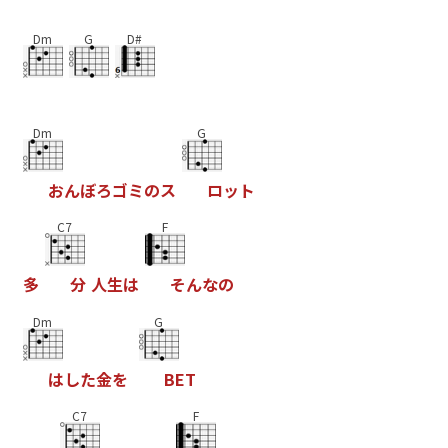
Dm
G
D#
Dm
G
お
ん
ぼ
ろ
ゴ
ミ
の
ス
ロ
ッ
ト
C7
F
多
分
人
生
は
そ
ん
な
の
Dm
G
は
し
た
金
を
B
E
T
C7
F