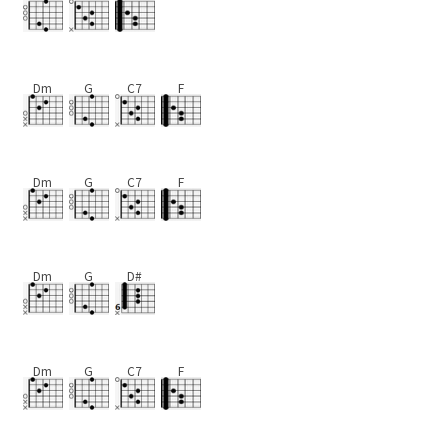
Dm
G
C7
F
Dm
G
C7
F
Dm
G
D#
Dm
G
C7
F