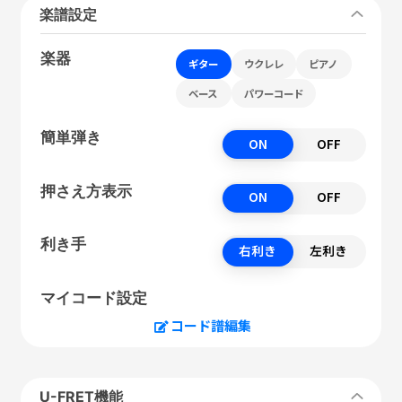
楽譜設定
楽器
ギター
ウクレレ
ピアノ
ベース
パワーコード
簡単弾き
ON
OFF
押さえ方表示
ON
OFF
利き手
右利き
左利き
マイコード設定
コード譜編集
U-FRET機能