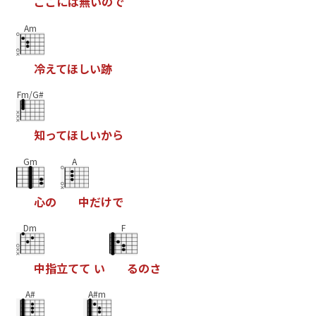
こ
こ
に
は
無
い
の
で
Am
冷
え
て
ほ
し
い
跡
Fm/G#
知
っ
て
ほ
し
い
か
ら
Gm
A
心
の
中
だ
け
で
Dm
F
中
指
立
て
て
い
る
の
さ
A#
A#m