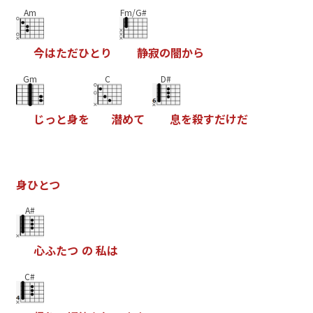
Am
Fm/G#
今
は
た
だ
ひ
と
り
静
寂
の
闇
か
ら
Gm
C
D#
じ
っ
と
身
を
潜
め
て
息
を
殺
す
だ
け
だ
身
ひ
と
つ
A#
心
ふ
た
つ
の
私
は
C#