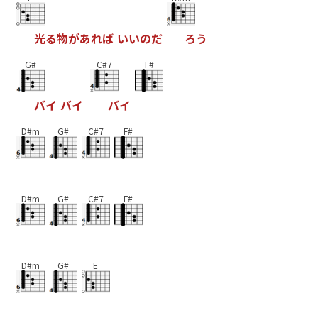
光
る
物
が
あ
れ
ば
い
い
の
だ
ろ
う
G#
C#7
F#
バ
イ
バ
イ
バ
イ
D#m
G#
C#7
F#
D#m
G#
C#7
F#
D#m
G#
E