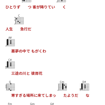
ひ
と
り
ず
つ
客
が
降
り
て
い
く
C
人
生
急
行
だ
A#
悪
夢
の
中
で
も
が
く
わ
C#
三
途
の
川
と
彼
岸
花
G
Cm
D#
寒
す
ぎ
る
場
所
に
来
て
し
ま
っ
た
よ
う
だ
な
Fm
Gm
G#