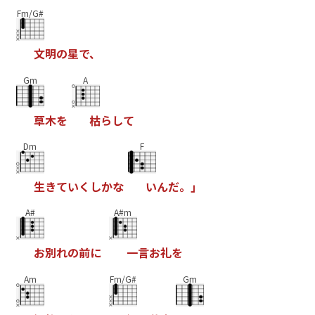
Fm/G#
文
明
の
星
で
、
Gm
A
草
木
を
枯
ら
し
て
Dm
F
生
き
て
い
く
し
か
な
い
ん
だ
。
｣
A#
A#m
お
別
れ
の
前
に
一
言
お
礼
を
Am
Fm/G#
Gm