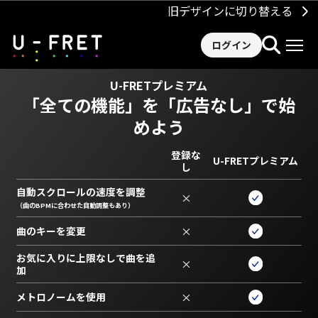
旧デザインに切り替える
ログイン
U-FRETプレミアム
「全ての機能」を
「広告なし」で始
めよう
登録な
U-FRETプレミアム
し
自動スクロールの速度を調整
×
（曲のBPMに合わせた自動調整もあり）
曲のキーを変更
×
お気に入りに上限なしで曲を追
×
加
メトロノームを使用
×