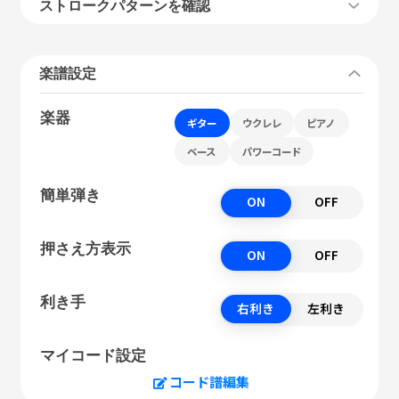
ストロークパターンを確認
楽譜設定
楽器
ギター
ウクレレ
ピアノ
ベース
パワーコード
簡単弾き
ON
OFF
押さえ方表示
ON
OFF
利き手
右利き
左利き
マイコード設定
コード譜編集