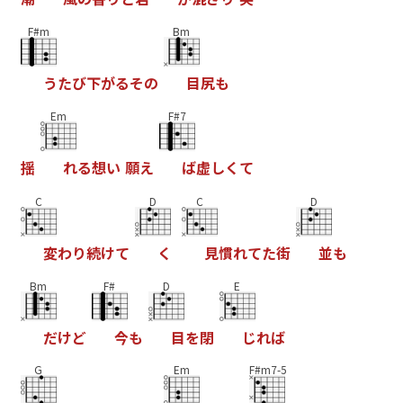
F#m
Bm
う
た
び
下
が
る
そ
の
目
尻
も
Em
F#7
揺
れ
る
想
い
願
え
ば
虚
し
く
て
C
D
C
D
変
わ
り
続
け
て
く
見
慣
れ
て
た
街
並
も
Bm
F#
D
E
だ
け
ど
今
も
目
を
閉
じ
れ
ば
G
Em
F#m7-5