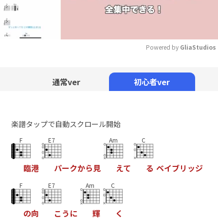
Powered by 
GliaStudios
Mute
通常ver
初心者ver
楽譜タップで自動スクロール開始
F
E7
Am
C
臨
港
パ
ー
ク
か
ら
見
え
て
る
ベ
イ
ブ
リ
ッ
ジ
F
E7
Am
C
の
向
こ
う
に
輝
く