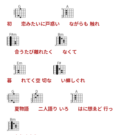
G
A
初
恋
み
た
い
に
戸
惑
い
な
が
ら
も
触
れ
F#m
Bm
合
う
た
び
離
れ
た
く
な
く
て
Em
F#
暮
れ
て
く
空
切
な
い
蝉
し
ぐ
れ
G
D
A
夏
物
語
二
人
語
り
い
ろ
は
に
想
ゑ
ど
行
っ
Bm