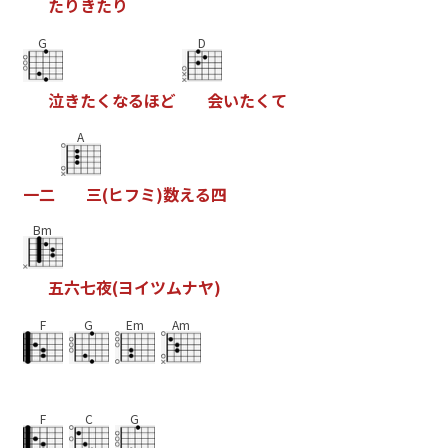
た
り
き
た
り
G
D
泣
き
た
く
な
る
ほ
ど
会
い
た
く
て
A
一
二
三
(
ヒ
フ
ミ
)
数
え
る
四
Bm
五
六
七
夜
(
ヨ
イ
ツ
ム
ナ
ヤ
)
F
G
Em
Am
F
C
G