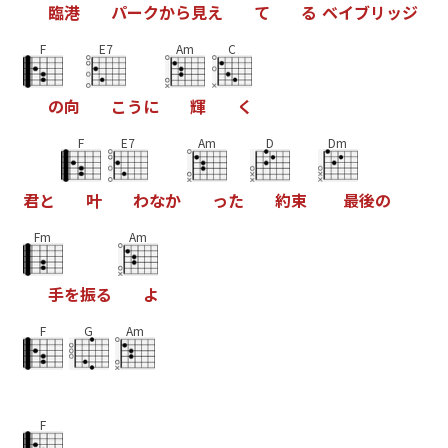
臨
港
パ
ー
ク
か
ら
見
え
て
る
ベ
イ
ブ
リ
ッ
ジ
F
E7
Am
C
の
向
こ
う
に
輝
く
F
E7
Am
D
Dm
君
と
叶
わ
な
か
っ
た
約
束
最
後
の
Fm
Am
手
を
振
る
よ
F
G
Am
F