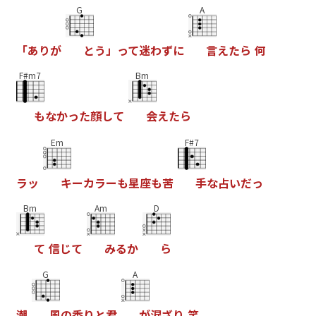
G
A
「
あ
り
が
と
う
」
っ
て
迷
わ
ず
に
言
え
た
ら
何
F#m7
Bm
も
な
か
っ
た
顔
し
て
会
え
た
ら
Em
F#7
ラ
ッ
キ
ー
カ
ラ
ー
も
星
座
も
苦
手
な
占
い
だ
っ
Bm
Am
D
て
信
じ
て
み
る
か
ら
G
A
潮
風
の
香
り
と
君
が
混
ざ
り
笑