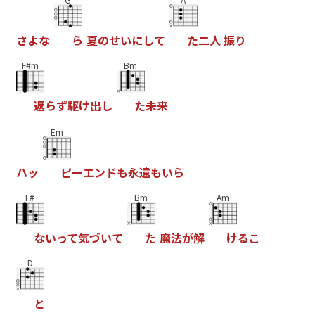
さ
よ
な
ら
夏
の
せ
い
に
し
て
た
二
人
振
り
F#m
Bm
返
ら
ず
駆
け
出
し
た
未
来
Em
ハ
ッ
ピ
ー
エ
ン
ド
も
永
遠
も
い
ら
F#
Bm
Am
な
い
っ
て
気
づ
い
て
た
魔
法
が
解
け
る
こ
D
と