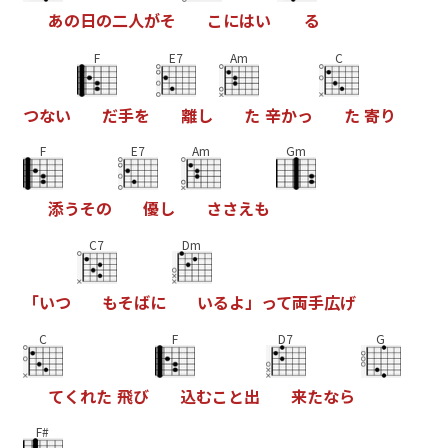
あ
の
日
の
二
人
が
そ
こ
に
は
い
る
F
E7
Am
C
つ
な
い
だ
手
を
離
し
た
辛
か
っ
た
寄
り
F
E7
Am
Gm
添
う
そ
の
優
し
さ
さ
え
も
C7
Dm
「
い
つ
も
そ
ば
に
い
る
よ
」
っ
て
両
手
広
げ
C
F
D7
G
て
く
れ
た
飛
び
込
む
こ
と
出
来
た
な
ら
F#