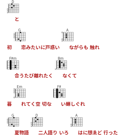
D
と
G
A
初
恋
み
た
い
に
戸
惑
い
な
が
ら
も
触
れ
F#m
Bm
合
う
た
び
離
れ
た
く
な
く
て
Em
F#
暮
れ
て
く
空
切
な
い
蝉
し
ぐ
れ
G
D
A
夏
物
語
二
人
語
り
い
ろ
は
に
想
ゑ
ど
行
っ
た