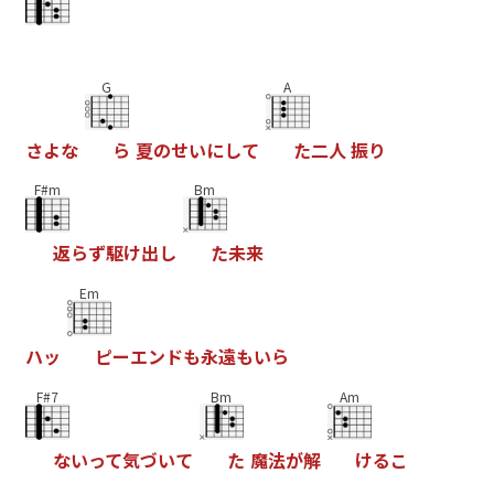
G
A
さ
よ
な
ら
夏
の
せ
い
に
し
て
た
二
人
振
り
F#m
Bm
返
ら
ず
駆
け
出
し
た
未
来
Em
ハ
ッ
ピ
ー
エ
ン
ド
も
永
遠
も
い
ら
F#7
Bm
Am
な
い
っ
て
気
づ
い
て
た
魔
法
が
解
け
る
こ