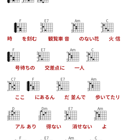
F
E7
Am
C
時
を
刻
む
観
覧
車
音
の
な
い
花
火
信
F
E7
Am
C
号
待
ち
の
交
差
点
に
一
人
C7
F
E7
Am
こ
こ
に
あ
る
ん
だ
並
ん
で
歩
い
て
た
リ
D
Dm
E7
Am
ア
ル
あ
り
得
な
い
消
せ
な
い
よ
F
E7
Am
C