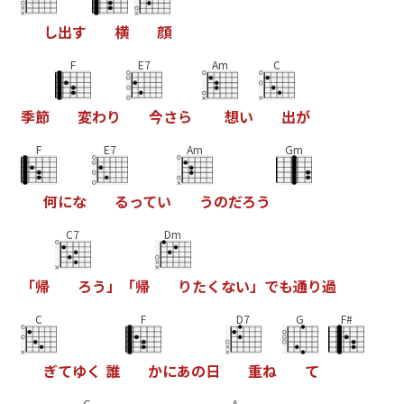
し
出
す
横
顔
F
E7
Am
C
季
節
変
わ
り
今
さ
ら
想
い
出
が
F
E7
Am
Gm
何
に
な
る
っ
て
い
う
の
だ
ろ
う
C7
Dm
「
帰
ろ
う
」
「
帰
り
た
く
な
い
」
で
も
通
り
過
C
F
D7
G
F#
ぎ
て
ゆ
く
誰
か
に
あ
の
日
重
ね
て
G
A