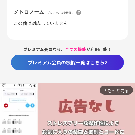
メトロノーム
（プレミアム限定機能）
この曲は対応していません
プレミアム会員なら、
全ての機能
が利用可能！
プレミアム会員の機能一覧はこちら
もっと見る
arrow_forward_ios