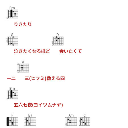
Bm
り
き
た
り
G
D
泣
き
た
く
な
る
ほ
ど
会
い
た
く
て
A
一
二
三
(
ヒ
フ
ミ
)
数
え
る
四
Bm
五
六
七
夜
(
ヨ
イ
ツ
ム
ナ
ヤ
)
F
E7
Am
C