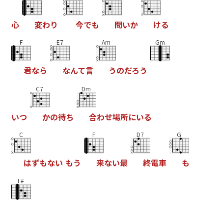
心
変
わ
り
今
で
も
問
い
か
け
る
F
E7
Am
Gm
君
な
ら
な
ん
て
言
う
の
だ
ろ
う
C7
Dm
い
つ
か
の
待
ち
合
わ
せ
場
所
に
い
る
C
F
D7
G
は
ず
も
な
い
も
う
来
な
い
最
終
電
車
も
F#