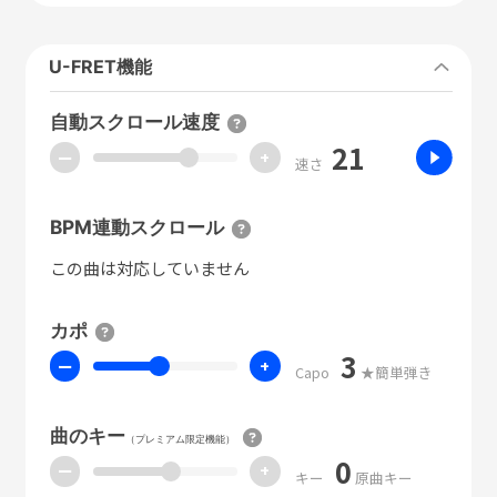
U-FRET機能
自動スクロール速度
21
ー
+
速さ
BPM連動スクロール
この曲は対応していません
カポ
3
ー
+
Capo
★簡単弾き
曲のキー
（プレミアム限定機能）
0
ー
+
キー
原曲キー