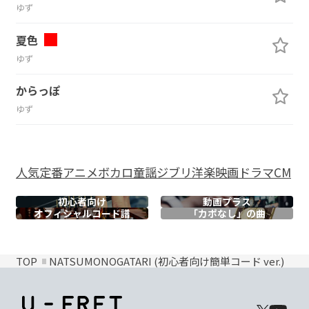
ゆず
夏色
ゆず
からっぽ
ゆず
人気
定番
アニメ
ボカロ
童謡
ジブリ
洋楽
映画
ドラマ
CM
初心者向け
動画プラス
オフィシャル
コード譜
「カポなし」の曲
TOP
NATSUMONOGATARI (初心者向け簡単コード ver.)