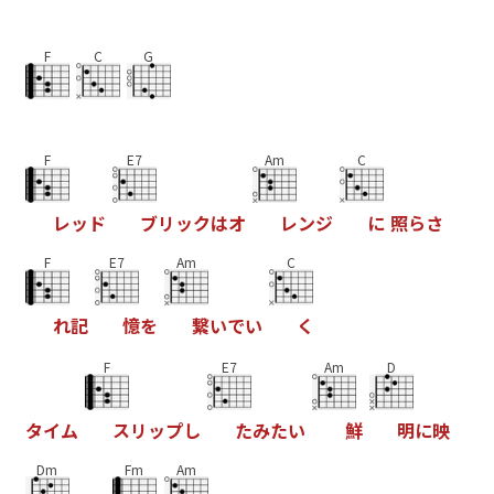
F
C
G
F
E7
Am
C
レ
ッ
ド
ブ
リ
ッ
ク
は
オ
レ
ン
ジ
に
照
ら
さ
F
E7
Am
C
れ
記
憶
を
繋
い
で
い
く
F
E7
Am
D
タ
イ
ム
ス
リ
ッ
プ
し
た
み
た
い
鮮
明
に
映
Dm
Fm
Am