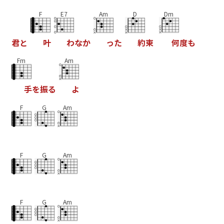
F
E7
Am
D
Dm
君
と
叶
わ
な
か
っ
た
約
束
何
度
も
Fm
Am
手
を
振
る
よ
F
G
Am
F
G
Am
F
G
Am