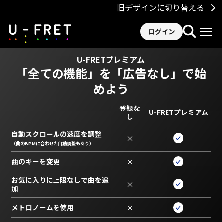
旧デザインに切り替える
ログイン
U-FRETプレミアム
「全ての機能」を
「広告なし」で始
めよう
登録な
U-FRETプレミアム
し
自動スクロールの速度を調整
×
（曲のBPMに合わせた自動調整もあり）
曲のキーを変更
×
お気に入りに上限なしで曲を追
×
加
メトロノームを使用
×