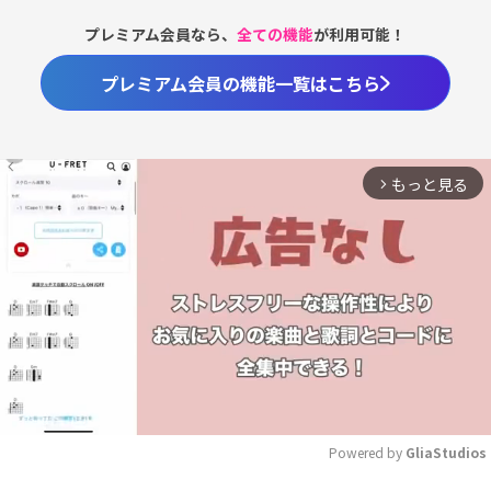
プレミアム会員なら、
全ての機能
が利用可能！
プレミアム会員の機能一覧はこちら
もっと見る
arrow_forward_ios
Powered by 
GliaStudios