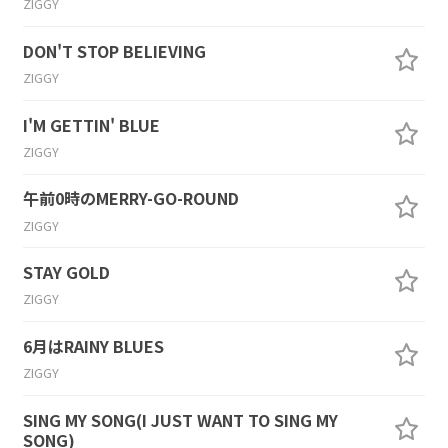
ZIGGY
DON'T STOP BELIEVING
ZIGGY
I'M GETTIN' BLUE
ZIGGY
午前0時のMERRY-GO-ROUND
ZIGGY
STAY GOLD
ZIGGY
6月はRAINY BLUES
ZIGGY
SING MY SONG(I JUST WANT TO SING MY
SONG)