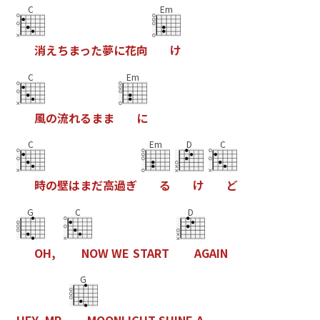
C
Em
消
え
ち
ま
っ
た
夢
に
花
向
け
C
Em
風
の
流
れ
る
ま
ま
に
C
Em
D
C
時
の
壁
は
ま
だ
高
過
ぎ
る
け
ど
G
C
D
O
H
,
N
O
W
W
E
S
T
A
R
T
A
G
A
I
N
G
H
E
Y
,
M
R
.
M
O
O
N
L
I
G
H
T
S
H
I
N
E
A