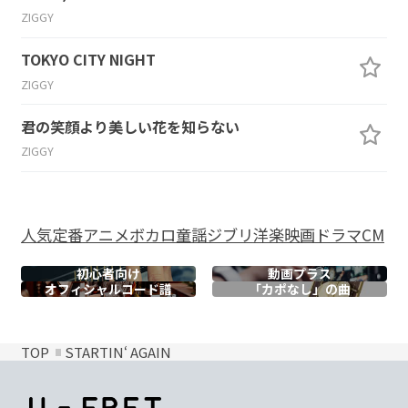
ZIGGY
TOKYO CITY NIGHT
ZIGGY
君の笑顔より美しい花を知らない
ZIGGY
人気
定番
アニメ
ボカロ
童謡
ジブリ
洋楽
映画
ドラマ
CM
初心者向け
動画プラス
オフィシャル
コード譜
「カポなし」の曲
TOP
STARTIN‘ AGAIN