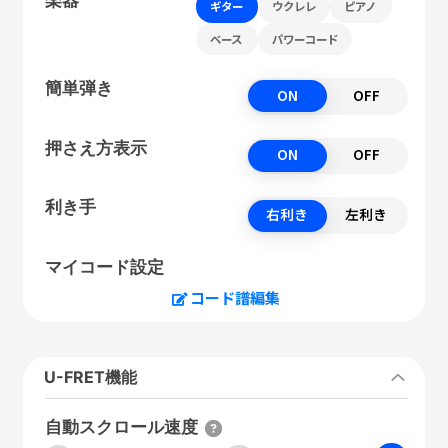
ギター
ウクレレ
ピアノ
ベース
パワーコード
簡単弾き
ON
OFF
押さえ方表示
ON
OFF
利き手
右利き
左利き
マイコード設定
コード譜編集
U-FRET機能
自動スクロール速度