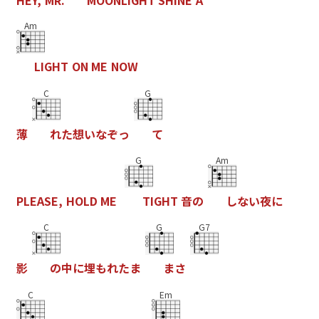
Am
L
I
G
H
T
O
N
M
E
N
O
W
C
G
薄
れ
た
想
い
な
ぞ
っ
て
G
Am
P
L
E
A
S
E
,
H
O
L
D
M
E
T
I
G
H
T
音
の
し
な
い
夜
に
C
G
G7
影
の
中
に
埋
も
れ
た
ま
ま
さ
C
Em