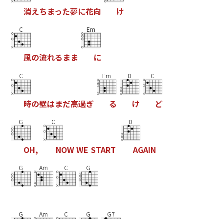
消
え
ち
ま
っ
た
夢
に
花
向
け
C
Em
風
の
流
れ
る
ま
ま
に
C
Em
D
C
時
の
壁
は
ま
だ
高
過
ぎ
る
け
ど
G
C
D
O
H
,
N
O
W
W
E
S
T
A
R
T
A
G
A
I
N
G
Am
C
G
G
Am
C
G
G7