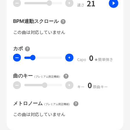
21
ー
+
速さ
BPM連動スクロール
この曲は対応していません
カポ
0
ー
+
Capo
★簡単弾き
曲のキー
（プレミアム限定機能）
0
ー
+
キー
原曲キー
メトロノーム
（プレミアム限定機能）
この曲は対応していません