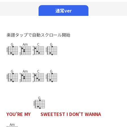
Mute
通常ver
楽譜タップで自動スクロール開始
G
Am
C
G
G
Am
C
G
G
Y
O
U
’
R
E
M
Y
S
W
E
E
T
E
S
T
I
D
O
N
’
T
W
A
N
N
A
Am