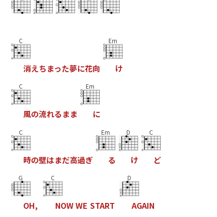
C
Em
消
え
ち
ま
っ
た
夢
に
花
向
け
C
Em
風
の
流
れ
る
ま
ま
に
C
Em
D
C
時
の
壁
は
ま
だ
高
過
ぎ
る
け
ど
G
C
D
O
H
,
N
O
W
W
E
S
T
A
R
T
A
G
A
I
N