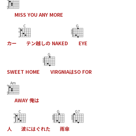
M
I
S
S
Y
O
U
A
N
Y
M
O
R
E
C
G
カ
ー
テ
ン
越
し
の
N
A
K
E
D
E
Y
E
G
S
W
E
E
T
H
O
M
E
V
I
R
G
N
I
A
は
S
O
F
O
R
Am
A
W
A
Y
俺
は
C
G
G7
人
波
に
は
ぐ
れ
た
雨
傘