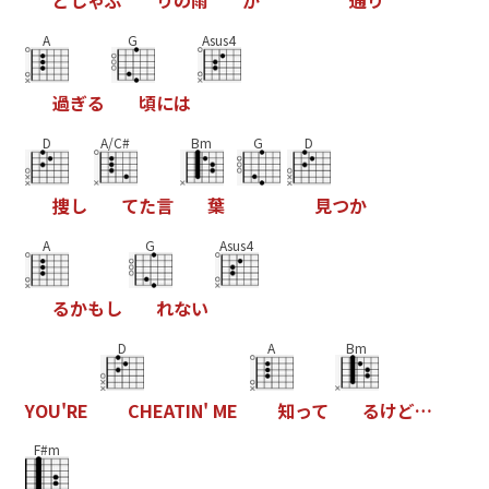
ど
し
ゃ
ぶ
り
の
雨
が
通
り
A
G
Asus4
過
ぎ
る
頃
に
は
D
A/C#
Bm
G
D
捜
し
て
た
言
葉
見
つ
か
A
G
Asus4
る
か
も
し
れ
な
い
D
A
Bm
Y
O
U
'
R
E
C
H
E
A
T
I
N
'
M
E
知
っ
て
る
け
ど
…
F#m