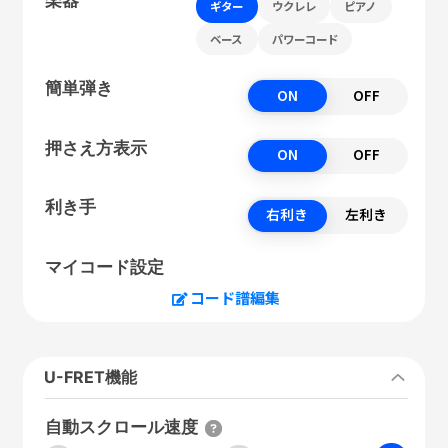
ギター
ウクレレ
ピアノ
ベース
パワーコード
簡単弾き
ON
OFF
押さえ方表示
ON
OFF
利き手
右利き
左利き
マイコード設定
コード譜編集
U-FRET機能
自動スクロール速度