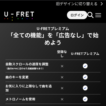
旧デザインに切り替える
ログイン
U-FRETプレミアム
「全ての機能」を
「広告なし」で始
めよう
登録な
U-FRETプレミアム
し
自動スクロールの速度を調整
×
（曲のBPMに合わせた自動調整もあり）
曲のキーを変更
×
お気に入りに上限なしで曲を追
×
加
メトロノームを使用
×