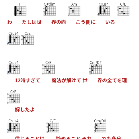
F
G#dim
Am
Csus4
C/E
わ
た
し
は
世
界
の
向
こ
う
側
に
い
る
Csus4
C/E
Csus4
C/E
Cm/D#
1
2
時
す
ぎ
て
魔
法
が
解
け
て
世
界
の
全
て
を
理
C/E
解
し
た
よ
Csus4
C/E
Cm/D#
信
じ
る
こ
と
は
諦
め
る
こ
と
そ
れ
で
も
多
分
、