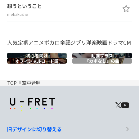
想うということ
mekakushe
人気
定番
アニメ
ボカロ
童謡
ジブリ
洋楽
映画
ドラマ
CM
初心者向け
動画プラス
オフィシャル
コード譜
「カポなし」の曲
TOP
空中合唱
旧デザインに切り替える