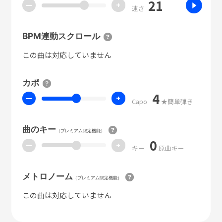
21
ー
+
速さ
BPM連動スクロール
この曲は対応していません
カポ
4
ー
+
Capo
★簡単弾き
曲のキー
（プレミアム限定機能）
0
ー
+
キー
原曲キー
メトロノーム
（プレミアム限定機能）
この曲は対応していません