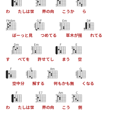
わ
た
し
は
世
界
の
向
こ
う
か
ら
F#dim
G/F
Em
D#
ぼ
ー
っ
と
見
つ
め
て
る
草
木
が
揺
れ
て
る
Dm
Em
F
E
す
べ
て
を
許
せ
て
し
ま
う
空
F
G
Am
G
空
中
分
解
す
る
何
も
か
も
無
く
な
る
F
E7
Am
C
わ
た
し
は
世
界
の
向
こ
う
側