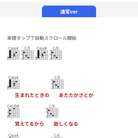
Mute
通常ver
楽譜タップで自動スクロール開始
Csus4
C/E
Csus4
C/E
Csus4
C/E
生
ま
れ
た
と
き
の
あ
た
た
か
さ
と
か
Cm/D#
C/E
覚
え
て
る
か
ら
寂
し
く
な
る
Csus4
C/E