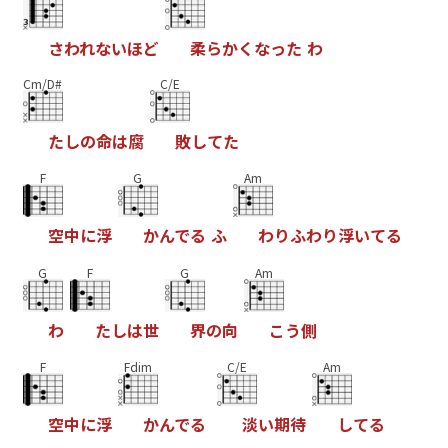
さ
わ
れ
な
い
ほ
ど
柔
ら
か
く
な
っ
た
わ
Cm/D#
C/E
た
し
の
命
は
腐
敗
し
て
た
F
G
Am
空
中
に
浮
か
ん
で
る
ふ
わ
り
ふ
わ
り
浮
い
て
る
G
F
G
Am
わ
た
し
は
世
界
の
向
こ
う
側
F
Fdim
C/E
Am
空
中
に
浮
か
ん
で
る
淡
い
期
待
し
て
る