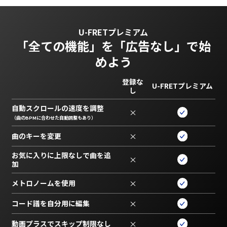
U-FRETプレミアム
「全ての機能」を
「広告なし」で始
めよう
登録な
U-FRETプレミアム
し
自動スクロールの速度を調整
×
（曲のBPMに合わせた自動調整もあり）
曲のキーを変更
×
お気に入りに上限なしで曲を追
×
加
メトロノームを使用
×
コード譜を自分用に編集
×
動画プラスでスキップ制限なし
×