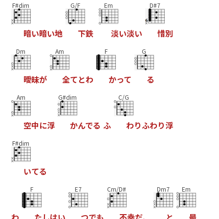
F#dim
G/F
Em
D#7
暗
い
暗
い
地
下
鉄
淡
い
淡
い
惜
別
Dm
Am
F
G
曖
昧
が
全
て
と
わ
か
っ
て
る
Am
G#dim
C/G
空
中
に
浮
か
ん
で
る
ふ
わ
り
ふ
わ
り
浮
F#dim
い
て
る
F
E7
Cm/D#
Dm7
Em
わ
た
し
は
い
つ
で
も
不
幸
だ
、
と
最