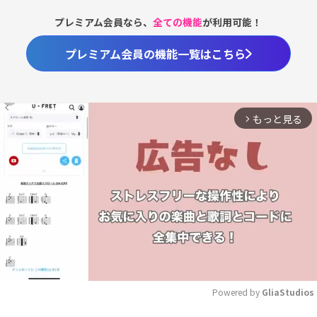
プレミアム会員なら、
全ての機能
が利用可能！
プレミアム会員の機能一覧はこちら
もっと見る
arrow_forward_ios
Powered by 
GliaStudios