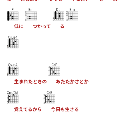
F
Em
D#
Em
低
に
つ
か
っ
て
る
Csus4
Csus4
C/E
生
ま
れ
た
と
き
の
あ
た
た
か
さ
と
か
Cm/D#
C/E
覚
え
て
る
か
ら
今
日
も
生
き
る