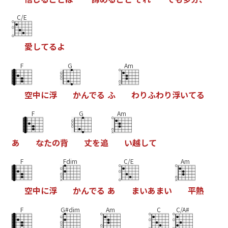
C/E
愛
し
て
る
よ
F
G
Am
空
中
に
浮
か
ん
で
る
ふ
わ
り
ふ
わ
り
浮
い
て
る
F
G
Am
あ
な
た
の
背
丈
を
追
い
越
し
て
F
Fdim
C/E
Am
空
中
に
浮
か
ん
で
る
あ
ま
い
あ
ま
い
平
熱
F
G#dim
Am
C
C/A#