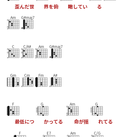
歪
ん
だ
世
界
を
俯
瞰
し
て
い
る
Am
G#maj7
C
C/A#
Am
G#maj7
Gm
Cm
Fm
A#
F
G
Am
G
最
低
に
つ
か
っ
て
る
命
が
揺
れ
て
る
F
E7
Am
C/G