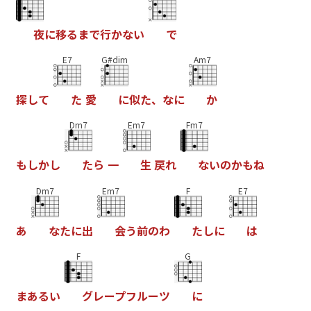
夜
に
移
る
ま
で
行
か
な
い
で
E7
G#dim
Am7
探
し
て
た
愛
に
似
た
、
な
に
か
Dm7
Em7
Fm7
も
し
か
し
た
ら
一
生
戻
れ
な
い
の
か
も
ね
Dm7
Em7
F
E7
あ
な
た
に
出
会
う
前
の
わ
た
し
に
は
F
G
ま
あ
る
い
グ
レ
ー
プ
フ
ル
ー
ツ
に