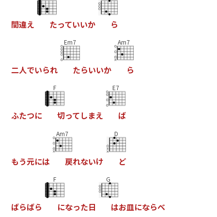
間
違
え
た
っ
て
い
い
か
ら
Em7
Am7
二
人
で
い
ら
れ
た
ら
い
い
か
ら
F
E7
ふ
た
つ
に
切
っ
て
し
ま
え
ば
Am7
D
も
う
元
に
は
戻
れ
な
い
け
ど
F
G
ば
ら
ば
ら
に
な
っ
た
日
は
お
皿
に
な
ら
べ