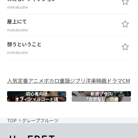
mekakushe
屋上にて
mekakushe
想うということ
mekakushe
人気
定番
アニメ
ボカロ
童謡
ジブリ
洋楽
映画
ドラマ
CM
初心者向け
動画プラス
オフィシャル
コード譜
「カポなし」の曲
TOP
グレープフルーツ