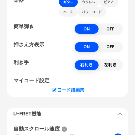
ギター
ウクレレ
ピアノ
ベース
パワーコード
簡単弾き
ON
OFF
押さえ方表示
ON
OFF
利き手
右利き
左利き
マイコード設定
コード譜編集
U-FRET機能
自動スクロール速度