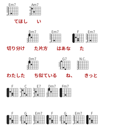
Em7
Am7
て
ほ
し
い
Dm7
Em7
F
Em7
切
り
分
け
た
片
方
は
あ
な
た
Dm7
G7
N.C.
わ
た
し
た
ち
似
て
い
る
ね
、
き
っ
と
F
C
E7
Dm7
Fm7
F
G
Em7
F
G
Em7
F