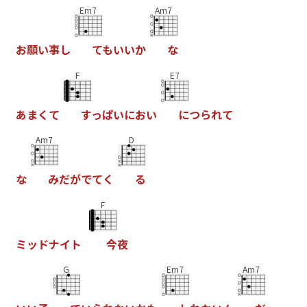
Em7
Am7
お
願
い
事
し
て
も
い
い
か
な
F
E7
あ
ま
く
て
す
っ
ぱ
い
に
お
い
に
つ
ら
れ
て
Am7
D
な
み
だ
が
で
て
く
る
F
ミ
ッ
ド
ナ
イ
ト
今
夜
G
Em7
Am7