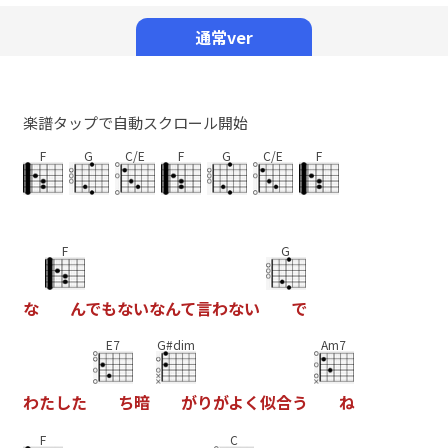
Mute
通常ver
楽譜タップで自動スクロール開始
F
G
C/E
F
G
C/E
F
F
G
な
ん
で
も
な
い
な
ん
て
言
わ
な
い
で
E7
G#dim
Am7
わ
た
し
た
ち
暗
が
り
が
よ
く
似
合
う
ね
F
C