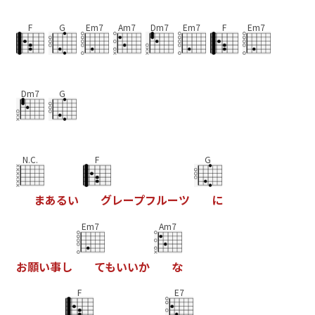
F
G
Em7
Am7
Dm7
Em7
F
Em7
Dm7
G
N.C.
F
G
ま
あ
る
い
グ
レ
ー
プ
フ
ル
ー
ツ
に
Em7
Am7
お
願
い
事
し
て
も
い
い
か
な
F
E7