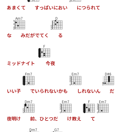
あ
ま
く
て
す
っ
ぱ
い
に
お
い
に
つ
ら
れ
て
Am7
D
な
み
だ
が
で
て
く
る
F
ミ
ッ
ド
ナ
イ
ト
今
夜
Fm7
Em7
D#6
い
い
子
で
い
ら
れ
な
い
か
も
し
れ
な
い
ん
だ
Dm7
Em7
F
Em7
夜
明
け
前
、
ひ
と
つ
だ
け
教
え
て
Dm7
G7