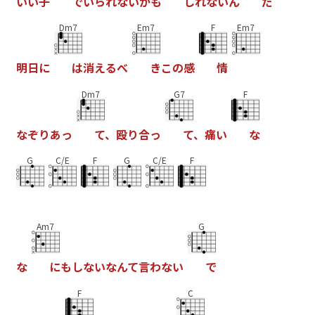
い
い
子
で
い
ら
れ
な
い
か
も
し
れ
な
い
ん
だ
Dm7
Em7
F
Em7
明
日
に
は
消
え
る
べ
き
こ
の
感
情
Dm7
G7
F
な
ぞ
り
あ
っ
て
、
殴
り
合
っ
て
、
痛
い
な
G
C/E
F
G
C/E
F
Am7
G
な
に
も
し
な
い
な
ん
て
言
わ
な
い
で
F
C