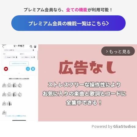
プレミアム会員なら、
全ての機能
が利用可能！
プレミアム会員の機能一覧はこちら
もっと見る
arrow_forward_ios
Powered by 
GliaStudios