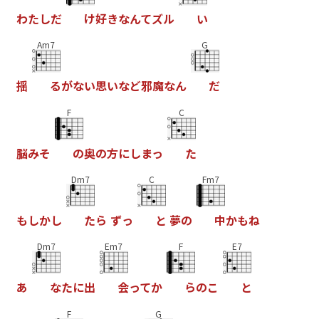
わ
た
し
だ
け
好
き
な
ん
て
ズ
ル
い
Am7
G
揺
る
が
な
い
思
い
な
ど
邪
魔
な
ん
だ
F
C
脳
み
そ
の
奥
の
方
に
し
ま
っ
た
Dm7
C
Fm7
も
し
か
し
た
ら
ず
っ
と
夢
の
中
か
も
ね
Dm7
Em7
F
E7
あ
な
た
に
出
会
っ
て
か
ら
の
こ
と
F
G