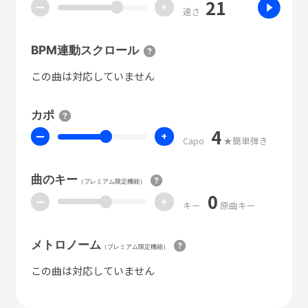
21
ー
+
速さ
BPM連動スクロール
この曲は対応していません
カポ
4
ー
+
Capo
★簡単弾き
曲のキー
（プレミアム限定機能）
0
ー
+
キー
原曲キー
メトロノーム
（プレミアム限定機能）
この曲は対応していません