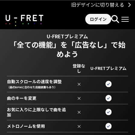
旧デザインに切り替える
ログイン
U-FRETプレミアム
「全ての機能」を
「広告なし」で始
めよう
登録な
U-FRETプレミアム
し
自動スクロールの速度を調整
×
（曲のBPMに合わせた自動調整もあり）
曲のキーを変更
×
お気に入りに上限なしで曲を追
×
加
メトロノームを使用
×