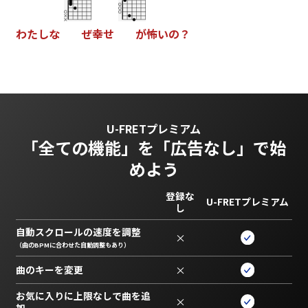
わ
た
し
な
ぜ
幸
せ
が
怖
い
の
？
U-FRETプレミアム
「全ての機能」を
「広告なし」で始
めよう
登録な
U-FRETプレミアム
し
自動スクロールの速度を調整
×
（曲のBPMに合わせた自動調整もあり）
曲のキーを変更
×
お気に入りに上限なしで曲を追
×
加