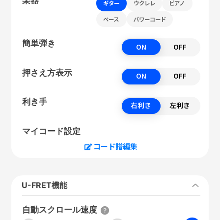
ギター
ウクレレ
ピアノ
ベース
パワーコード
簡単弾き
ON
OFF
押さえ方表示
ON
OFF
利き手
右利き
左利き
マイコード設定
コード譜編集
U-FRET機能
自動スクロール速度