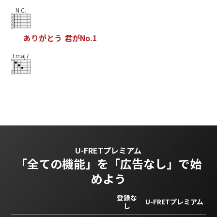
N.C.
あ
り
が
と
う
君
が
N
o
.
1
Fmaj7
U-FRETプレミアム
「全ての機能」を
「広告なし」で始
めよう
登録な
U-FRETプレミアム
し