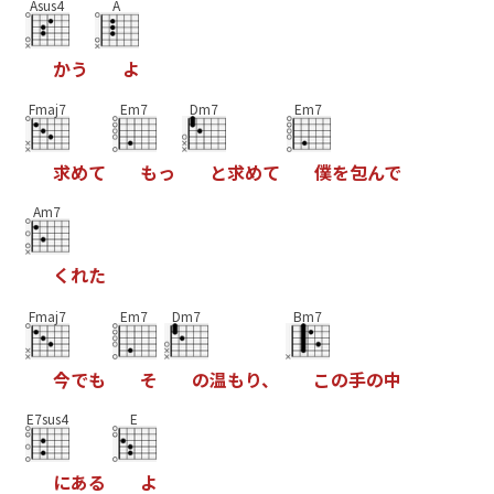
Asus4
A
か
う
よ
Fmaj7
Em7
Dm7
Em7
求
め
て
も
っ
と
求
め
て
僕
を
包
ん
で
Am7
く
れ
た
Fmaj7
Em7
Dm7
Bm7
今
で
も
そ
の
温
も
り
、
こ
の
手
の
中
E7sus4
E
に
あ
る
よ