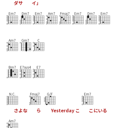
ダ
サ
イ
」
Em7
Dm7
Em7
Am7
Fmaj7
Em7
Dm7
Em7
Am7
Gm7
C
Bm7
E7sus4
E7
N.C.
Fmaj7
G/F
Em7
さ
よ
な
ら
Y
e
s
t
e
r
d
a
y
こ
こ
に
い
る
Am7