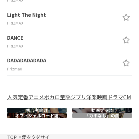
Light The Night
PRIZMAX
DANCE
PRIZMAX
DADADADADADA
PrizmaX
人気
定番
アニメ
ボカロ
童謡
ジブリ
洋楽
映画
ドラマ
CM
初心者向け
動画プラス
オフィシャル
コード譜
「カポなし」の曲
TOP
愛をクダサイ