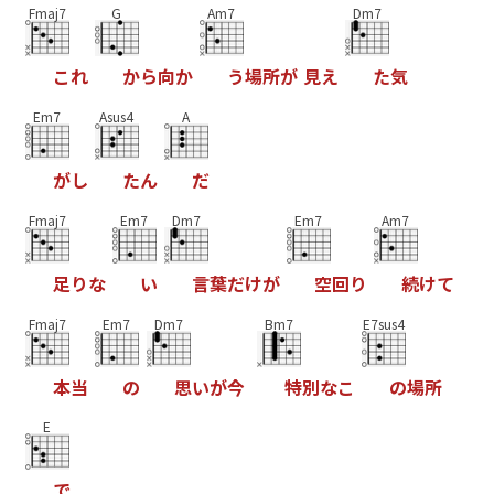
Fmaj7
G
Am7
Dm7
こ
れ
か
ら
向
か
う
場
所
が
見
え
た
気
Em7
Asus4
A
が
し
た
ん
だ
Fmaj7
Em7
Dm7
Em7
Am7
足
り
な
い
言
葉
だ
け
が
空
回
り
続
け
て
Fmaj7
Em7
Dm7
Bm7
E7sus4
本
当
の
思
い
が
今
特
別
な
こ
の
場
所
E
で