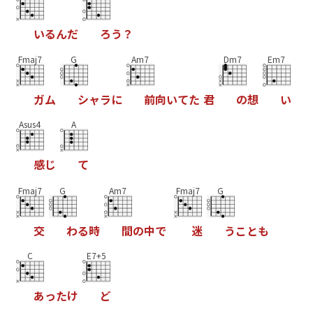
い
る
ん
だ
ろ
う
？
Fmaj7
G
Am7
Dm7
Em7
ガ
ム
シ
ャ
ラ
に
前
向
い
て
た
君
の
想
い
Asus4
A
感
じ
て
Fmaj7
G
Am7
Fmaj7
G
交
わ
る
時
間
の
中
で
迷
う
こ
と
も
C
E7+5
あ
っ
た
け
ど