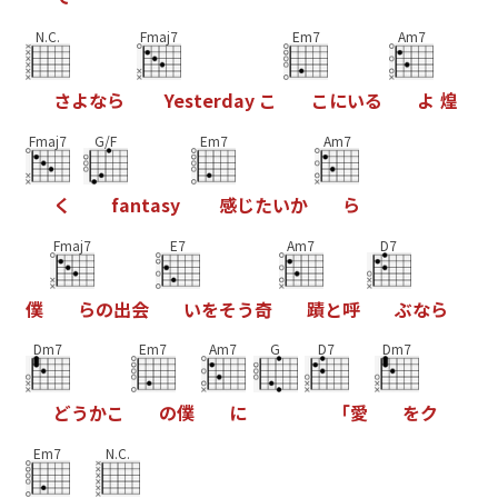
N.C.
Fmaj7
Em7
Am7
さ
よ
な
ら
Y
e
s
t
e
r
d
a
y
こ
こ
に
い
る
よ
煌
Fmaj7
G/F
Em7
Am7
く
f
a
n
t
a
s
y
感
じ
た
い
か
ら
Fmaj7
E7
Am7
D7
僕
ら
の
出
会
い
を
そ
う
奇
蹟
と
呼
ぶ
な
ら
Dm7
Em7
Am7
G
D7
Dm7
ど
う
か
こ
の
僕
に
「
愛
を
ク
Em7
N.C.