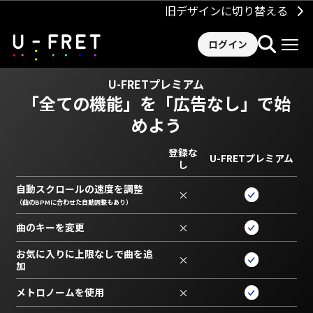
旧デザインに切り替える
ログイン
U-FRETプレミアム
「全ての機能」を
「広告なし」で始
めよう
登録な
U-FRETプレミアム
し
自動スクロールの速度を調整
×
（曲のBPMに合わせた自動調整もあり）
曲のキーを変更
×
お気に入りに上限なしで曲を追
×
加
メトロノームを使用
×