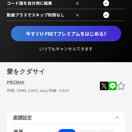
コード譜を自分用に編集
×
動画プラスでスキップ制限なし
×
今すぐU-FRETプレミアムをはじめる
いつでもキャンセルできます
愛をクダサイ
PRIZMAX
作詞 :
DAIKI, S.KAY, wisy
/作曲 :
S.KAY
楽譜設定
楽器