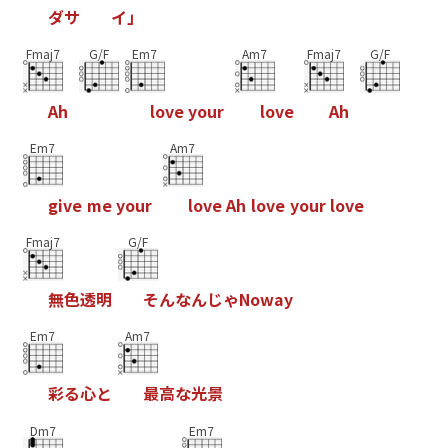
ダ
サ
イ
」
Fmaj7
G/F
Em7
Am7
Fmaj7
G/F
A
h
l
o
v
e
y
o
u
r
l
o
v
e
A
h
Em7
Am7
g
i
v
e
m
e
y
o
u
r
l
o
v
e
A
h
l
o
v
e
y
o
u
r
l
o
v
e
Fmaj7
G/F
無
色
透
明
そ
ん
な
ん
じ
ゃ
N
o
w
a
y
Em7
Am7
彩
る
心
と
最
高
な
光
景
Dm7
Em7