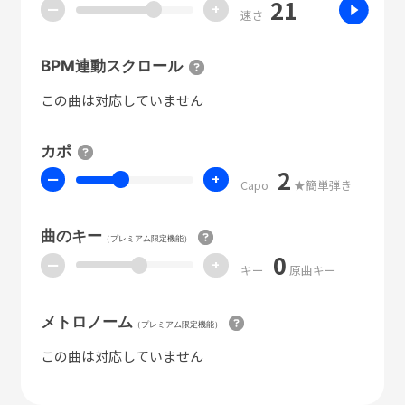
21
ー
+
速さ
BPM連動スクロール
この曲は対応していません
カポ
2
ー
+
Capo
★簡単弾き
曲のキー
（プレミアム限定機能）
0
ー
+
キー
原曲キー
メトロノーム
（プレミアム限定機能）
この曲は対応していません