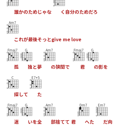
誰
か
の
た
め
じ
ゃ
な
く
自
分
の
た
め
だ
ろ
Am7
こ
れ
が
最
後
そ
っ
と
g
i
v
e
m
e
l
o
v
e
Fmaj7
G
Am7
Fmaj7
G
孤
独
と
夢
の
狭
間
で
君
の
影
を
C
E7+5
探
し
て
た
Fmaj7
G
Am7
Dm7
Em7
迷
い
を
全
部
捨
て
て
君
へ
た
だ
向