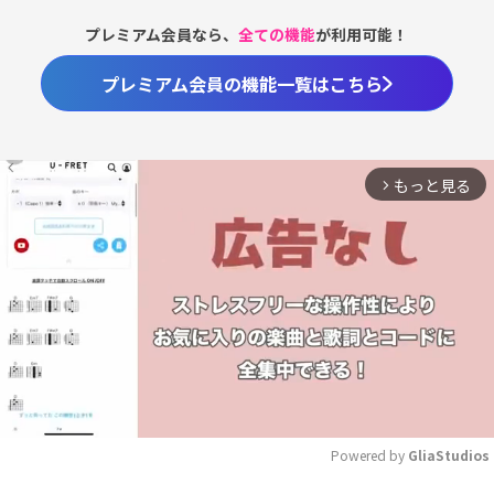
プレミアム会員なら、
全ての機能
が利用可能！
プレミアム会員の機能一覧はこちら
もっと見る
arrow_forward_ios
Powered by 
GliaStudios