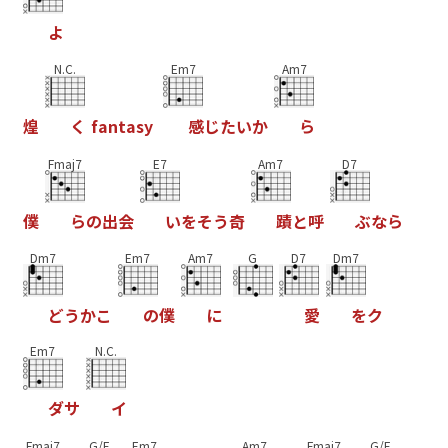
よ
N.C.
Em7
Am7
煌
く
f
a
n
t
a
s
y
感
じ
た
い
か
ら
Fmaj7
E7
Am7
D7
僕
ら
の
出
会
い
を
そ
う
奇
蹟
と
呼
ぶ
な
ら
Dm7
Em7
Am7
G
D7
Dm7
ど
う
か
こ
の
僕
に
愛
を
ク
Em7
N.C.
ダ
サ
イ
Fmaj7
G/F
Em7
Am7
Fmaj7
G/F