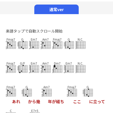
Mute
通常ver
楽譜タップで自動スクロール開始
Fmaj7
G
Em7
Am7
Fmaj7
G
N.C.
Fmaj7
G/F
Em7
Am7
Dm7
Em7
N.C.
Fmaj7
G
Am7
Fmaj7
G
あ
れ
か
ら
幾
年
が
経
ち
こ
こ
に
立
っ
て
C
E7+5