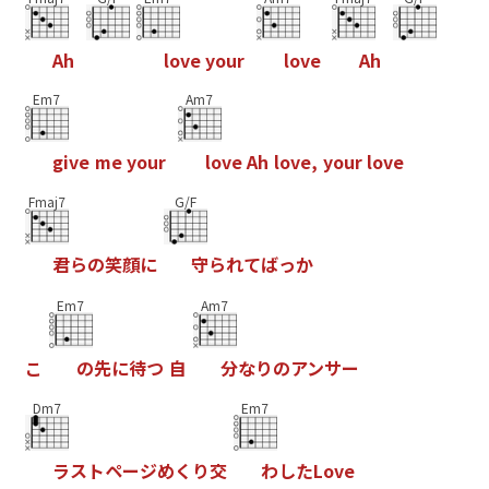
A
h
l
o
v
e
y
o
u
r
l
o
v
e
A
h
Em7
Am7
g
i
v
e
m
e
y
o
u
r
l
o
v
e
A
h
l
o
v
e
,
y
o
u
r
l
o
v
e
Fmaj7
G/F
君
ら
の
笑
顔
に
守
ら
れ
て
ば
っ
か
Em7
Am7
こ
の
先
に
待
つ
自
分
な
り
の
ア
ン
サ
ー
Dm7
Em7
ラ
ス
ト
ペ
ー
ジ
め
く
り
交
わ
し
た
L
o
v
e