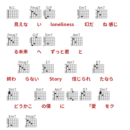
N.C.
Fmaj7
G/F
Em7
Am7
見
え
な
い
l
o
n
e
l
i
n
e
s
s
幻
だ
ね
感
じ
Fmaj7
G/F
Em7
Am7
る
未
来
へ
ず
っ
と
君
と
Fmaj7
E7
Am7
D7
終
わ
ら
な
い
S
t
o
r
y
信
じ
ら
れ
た
な
ら
Dm7
Em7
Am7
G
D7
Dm7
ど
う
か
こ
の
僕
に
「
愛
を
ク
Em7
Fmaj7