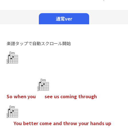
Mute
通常ver
楽譜タップで自動スクロール開始
Dm
Dm
S
o
w
h
e
n
y
o
u
s
e
e
u
s
c
o
m
i
n
g
t
h
r
o
u
g
h
Dm
Y
o
u
b
e
t
t
e
r
c
o
m
e
a
n
d
t
h
r
o
w
y
o
u
r
h
a
n
d
s
u
p