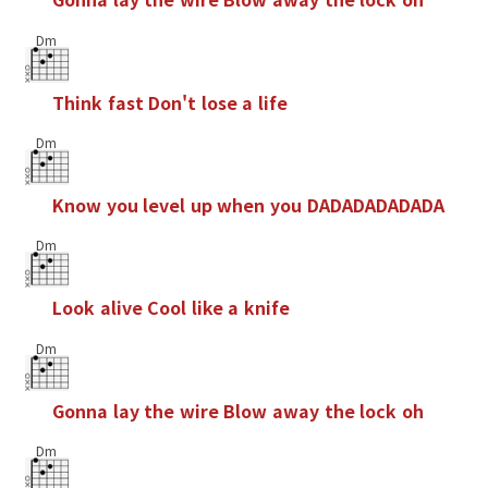
Dm
T
h
i
n
k
f
a
s
t
D
o
n
'
t
l
o
s
e
a
l
i
f
e
Dm
K
n
o
w
y
o
u
l
e
v
e
l
u
p
w
h
e
n
y
o
u
D
A
D
A
D
A
D
A
D
A
D
A
Dm
L
o
o
k
a
l
i
v
e
C
o
o
l
l
i
k
e
a
k
n
i
f
e
Dm
G
o
n
n
a
l
a
y
t
h
e
w
i
r
e
B
l
o
w
a
w
a
y
t
h
e
l
o
c
k
o
h
Dm