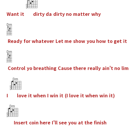
W
a
n
t
i
t
d
i
r
t
y
d
a
d
i
r
t
y
n
o
m
a
t
t
e
r
w
h
y
Dm
R
e
a
d
y
f
o
r
w
h
a
t
e
v
e
r
L
e
t
m
e
s
h
o
w
y
o
u
h
o
w
t
o
g
e
t
i
t
Dm
C
o
n
t
r
o
l
y
o
b
r
e
a
t
h
i
n
g
C
a
u
s
e
t
h
e
r
e
r
e
a
l
l
y
a
i
n
'
t
n
o
l
i
m
Dm
I
l
o
v
e
i
t
w
h
e
n
I
w
i
n
i
t
(
I
l
o
v
e
i
t
w
h
e
n
w
i
n
i
t
)
Dm
I
n
s
e
r
t
c
o
i
n
h
e
r
e
I
'
l
l
s
e
e
y
o
u
a
t
t
h
e
f
n
i
s
h