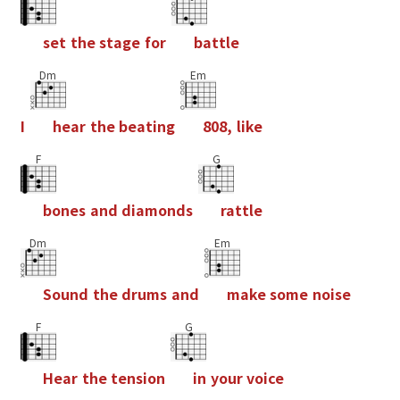
s
e
t
t
h
e
s
t
a
g
e
f
o
r
b
a
t
t
l
e
Dm
Em
I
h
e
a
r
t
h
e
b
e
a
t
i
n
g
8
0
8
,
l
i
k
e
F
G
b
o
n
e
s
a
n
d
d
i
a
m
o
n
d
s
r
a
t
t
l
e
Dm
Em
S
o
u
n
d
t
h
e
d
r
u
m
s
a
n
d
m
a
k
e
s
o
m
e
n
o
i
s
e
F
G
H
e
a
r
t
h
e
t
e
n
s
i
o
n
i
n
y
o
u
r
v
o
i
c
e