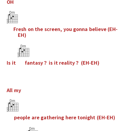
O
H
Dm
F
r
e
s
h
o
n
t
h
e
s
c
r
e
e
n
,
y
o
u
g
o
n
n
a
b
e
l
i
e
v
e
(
E
H
-
E
H
)
Dm
I
s
i
t
f
a
n
t
a
s
y
？
i
s
i
t
r
e
a
l
i
t
y
？
(
E
H
-
E
H
)
A
l
l
m
y
Dm
p
e
o
p
l
e
a
r
e
g
a
t
h
e
r
i
n
g
h
e
r
e
t
o
n
i
g
h
t
(
E
H
-
E
H
)
Dm