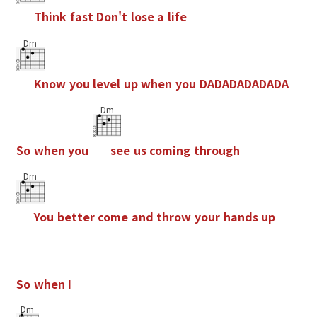
T
h
i
n
k
f
a
s
t
D
o
n
'
t
l
o
s
e
a
l
i
f
e
Dm
K
n
o
w
y
o
u
l
e
v
e
l
u
p
w
h
e
n
y
o
u
D
A
D
A
D
A
D
A
D
A
D
A
Dm
S
o
w
h
e
n
y
o
u
s
e
e
u
s
c
o
m
i
n
g
t
h
r
o
u
g
h
Dm
Y
o
u
b
e
t
t
e
r
c
o
m
e
a
n
d
t
h
r
o
w
y
o
u
r
h
a
n
d
s
u
p
S
o
w
h
e
n
I
Dm