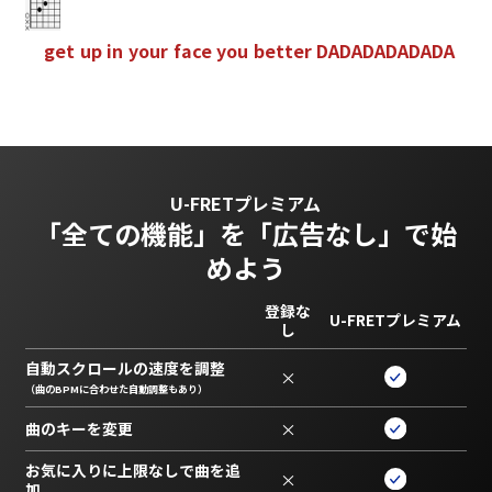
g
e
t
u
p
i
n
y
o
u
r
f
a
c
e
y
o
u
b
e
t
t
e
r
D
A
D
A
D
A
D
A
D
A
D
A
U-FRETプレミアム
「全ての機能」を
「広告なし」で始
めよう
登録な
U-FRETプレミアム
し
自動スクロールの速度を調整
×
（曲のBPMに合わせた自動調整もあり）
曲のキーを変更
×
お気に入りに上限なしで曲を追
×
加