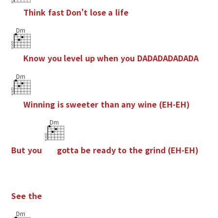
T
h
i
n
k
f
a
s
t
D
o
n
'
t
l
o
s
e
a
l
i
f
e
Dm
K
n
o
w
y
o
u
l
e
v
e
l
u
p
w
h
e
n
y
o
u
D
A
D
A
D
A
D
A
D
A
D
A
Dm
W
i
n
n
i
n
g
i
s
s
w
e
e
t
e
r
t
h
a
n
a
n
y
w
i
n
e
(
E
H
-
E
H
)
Dm
B
u
t
y
o
u
g
o
t
t
a
b
e
r
e
a
d
y
t
o
t
h
e
g
r
i
n
d
(
E
H
-
E
H
)
S
e
e
t
h
e
Dm