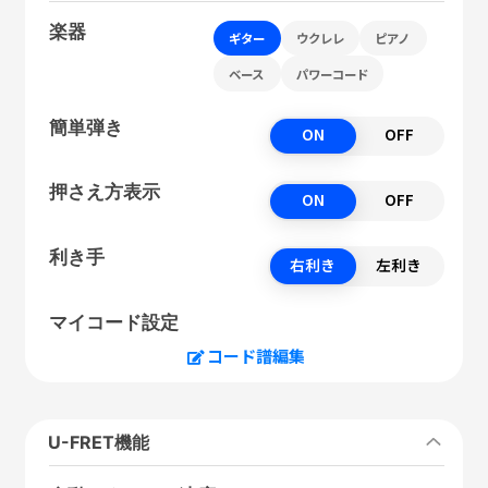
楽器
ギター
ウクレレ
ピアノ
ベース
パワーコード
簡単弾き
ON
OFF
押さえ方表示
ON
OFF
利き手
右利き
左利き
マイコード設定
コード譜編集
U-FRET機能