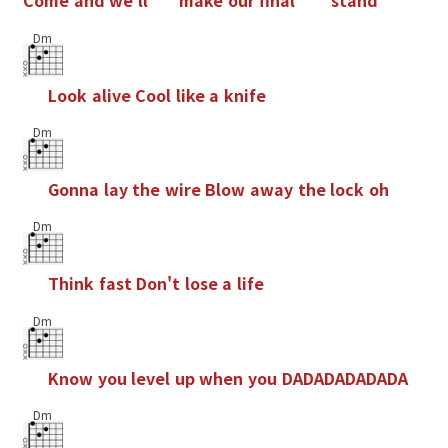
C
o
m
e
a
n
d
w
e
'
l
l
m
a
k
e
o
u
r
f
n
a
l
s
t
a
n
d
Dm
L
o
o
k
a
l
i
v
e
C
o
o
l
l
i
k
e
a
k
n
i
f
e
Dm
G
o
n
n
a
l
a
y
t
h
e
w
i
r
e
B
l
o
w
a
w
a
y
t
h
e
l
o
c
k
o
h
Dm
T
h
i
n
k
f
a
s
t
D
o
n
'
t
l
o
s
e
a
l
i
f
e
Dm
K
n
o
w
y
o
u
l
e
v
e
l
u
p
w
h
e
n
y
o
u
D
A
D
A
D
A
D
A
D
A
D
A
Dm