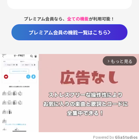
プレミアム会員なら、
全ての機能
が利用可能！
プレミアム会員の機能一覧はこちら
もっと見る
arrow_forward_ios
Powered by 
GliaStudios