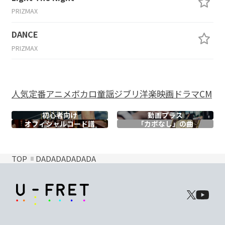
PRIZMAX
DANCE
PRIZMAX
人気
定番
アニメ
ボカロ
童謡
ジブリ
洋楽
映画
ドラマ
CM
初心者向け
動画プラス
オフィシャル
コード譜
「カポなし」の曲
TOP
DADADADADADA