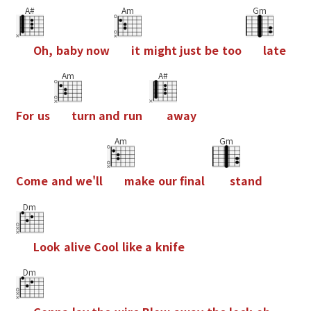
A#
Am
Gm
O
h
,
b
a
b
y
n
o
w
i
t
m
i
g
h
t
j
u
s
t
b
e
t
o
o
l
a
t
e
Am
A#
F
o
r
u
s
t
u
r
n
a
n
d
r
u
n
a
w
a
y
Am
Gm
C
o
m
e
a
n
d
w
e
'
l
l
m
a
k
e
o
u
r
f
n
a
l
s
t
a
n
d
Dm
L
o
o
k
a
l
i
v
e
C
o
o
l
l
i
k
e
a
k
n
i
f
e
Dm