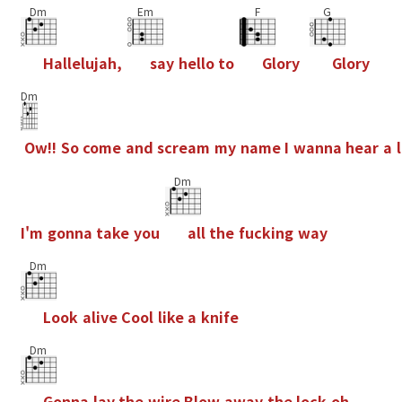
Dm
Em
F
G
H
a
l
l
e
l
u
j
a
h
,
s
a
y
h
e
l
l
o
t
o
G
l
o
r
y
G
l
o
r
y
Dm
O
w
!
!
S
o
c
o
m
e
a
n
d
s
c
r
e
a
m
m
y
n
a
m
e
I
w
a
n
n
a
h
e
a
r
a
l
Dm
I
'
m
g
o
n
n
a
t
a
k
e
y
o
u
a
l
l
t
h
e
f
u
c
k
i
n
g
w
a
y
Dm
L
o
o
k
a
l
i
v
e
C
o
o
l
l
i
k
e
a
k
n
i
f
e
Dm
G
o
n
n
a
l
a
y
t
h
e
w
i
r
e
B
l
o
w
a
w
a
y
t
h
e
l
o
c
k
o
h