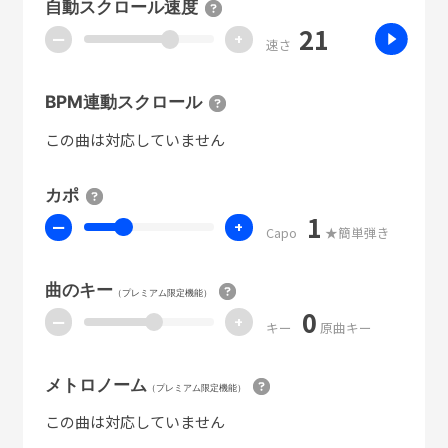
自動スクロール速度
21
ー
+
速さ
BPM連動スクロール
この曲は対応していません
カポ
1
ー
+
Capo
★簡単弾き
曲のキー
（プレミアム限定機能）
0
ー
+
キー
原曲キー
メトロノーム
（プレミアム限定機能）
この曲は対応していません