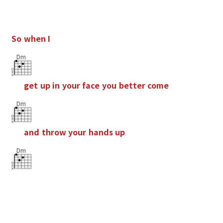
S
o
w
h
e
n
I
Dm
g
e
t
u
p
i
n
y
o
u
r
f
a
c
e
y
o
u
b
e
t
t
e
r
c
o
m
e
Dm
a
n
d
t
h
r
o
w
y
o
u
r
h
a
n
d
s
u
p
Dm