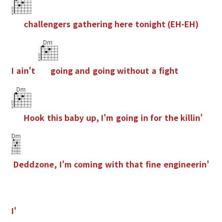
c
h
a
l
l
e
n
g
e
r
s
g
a
t
h
e
r
i
n
g
h
e
r
e
t
o
n
i
g
h
t
(
E
H
-
E
H
)
Dm
I
a
i
n
'
t
g
o
i
n
g
a
n
d
g
o
i
n
g
w
i
t
h
o
u
t
a
f
g
h
t
Dm
H
o
o
k
t
h
i
s
b
a
b
y
u
p
,
I
'
m
g
o
i
n
g
i
n
f
o
r
t
h
e
k
i
l
l
i
n
'
Dm
D
e
d
d
z
o
n
e
,
I
'
m
c
o
m
i
n
g
w
i
t
h
t
h
a
t
f
n
e
e
n
g
i
n
e
e
r
i
n
'
I
'