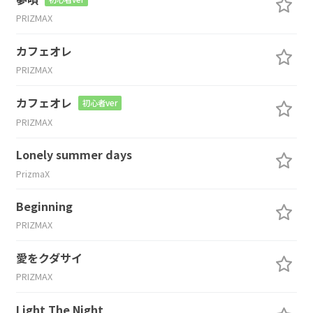
PRIZMAX
カフェオレ
PRIZMAX
カフェオレ
初心者ver
PRIZMAX
Lonely summer days
PrizmaX
Beginning
PRIZMAX
愛をクダサイ
PRIZMAX
Light The Night