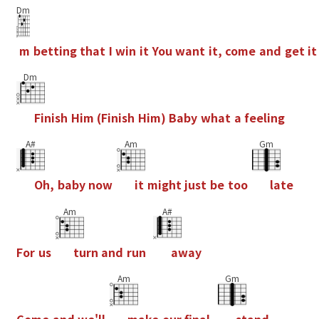
Dm
m
b
e
t
t
i
n
g
t
h
a
t
I
w
i
n
i
t
Y
o
u
w
a
n
t
i
t
,
c
o
m
e
a
n
d
g
e
t
i
t
Dm
F
i
n
i
s
h
H
i
m
(
F
i
n
i
s
h
H
i
m
)
B
a
b
y
w
h
a
t
a
f
e
e
l
i
n
g
A#
Am
Gm
O
h
,
b
a
b
y
n
o
w
i
t
m
i
g
h
t
j
u
s
t
b
e
t
o
o
l
a
t
e
Am
A#
F
o
r
u
s
t
u
r
n
a
n
d
r
u
n
a
w
a
y
Am
Gm