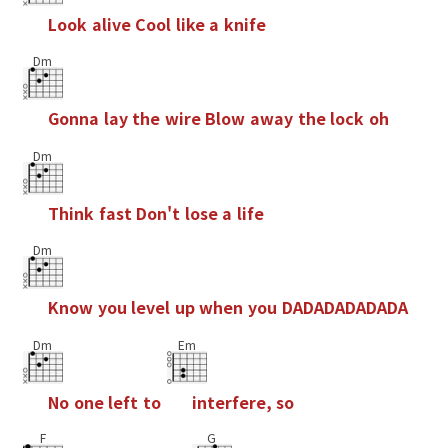
L
o
o
k
a
l
i
v
e
C
o
o
l
l
i
k
e
a
k
n
i
f
e
Dm
G
o
n
n
a
l
a
y
t
h
e
w
i
r
e
B
l
o
w
a
w
a
y
t
h
e
l
o
c
k
o
h
Dm
T
h
i
n
k
f
a
s
t
D
o
n
'
t
l
o
s
e
a
l
i
f
e
Dm
K
n
o
w
y
o
u
l
e
v
e
l
u
p
w
h
e
n
y
o
u
D
A
D
A
D
A
D
A
D
A
D
A
Dm
Em
N
o
o
n
e
l
e
f
t
t
o
i
n
t
e
r
f
e
r
e
,
s
o
F
G