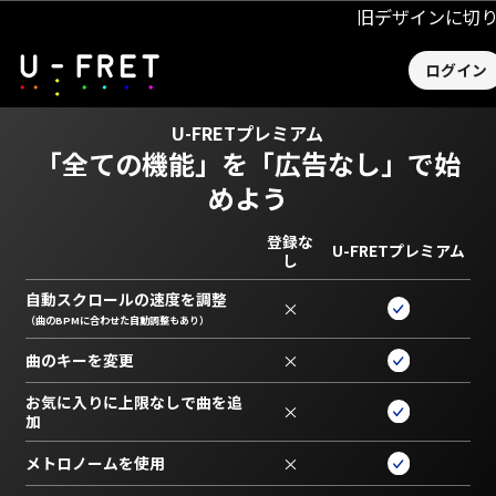
旧デザインに切
ログイン
U-FRETプレミアム
「全ての機能」を
「広告なし」で始
めよう
登録な
U-FRETプレミアム
し
自動スクロールの速度を調整
×
（曲のBPMに合わせた自動調整もあり）
曲のキーを変更
×
お気に入りに上限なしで曲を追
×
加
メトロノームを使用
×