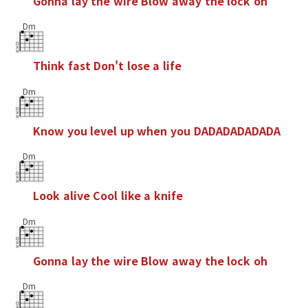
G
o
n
n
a
l
a
y
t
h
e
w
i
r
e
B
l
o
w
a
w
a
y
t
h
e
l
o
c
k
o
h
Dm
T
h
i
n
k
f
a
s
t
D
o
n
'
t
l
o
s
e
a
l
i
f
e
Dm
K
n
o
w
y
o
u
l
e
v
e
l
u
p
w
h
e
n
y
o
u
D
A
D
A
D
A
D
A
D
A
D
A
Dm
L
o
o
k
a
l
i
v
e
C
o
o
l
l
i
k
e
a
k
n
i
f
e
Dm
G
o
n
n
a
l
a
y
t
h
e
w
i
r
e
B
l
o
w
a
w
a
y
t
h
e
l
o
c
k
o
h
Dm