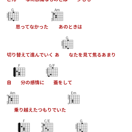
G
Am
思
っ
て
な
か
っ
た
あ
の
と
き
は
G
切
り
替
え
て
進
ん
で
い
く
あ
な
た
を
見
て
焦
る
あ
ま
り
F
G/F
自
分
の
感
情
に
蓋
を
し
て
Am
Em
乗
り
越
え
た
つ
も
り
で
い
た
F
C/E
G