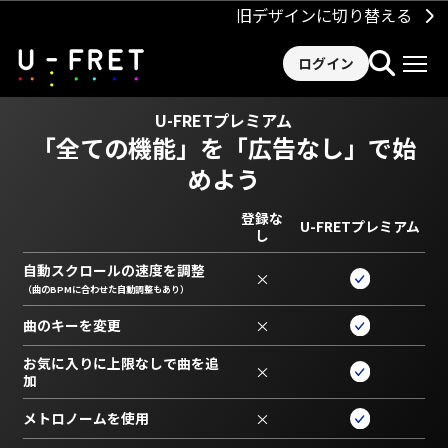
旧デザインに切り替える
ログイン
U-FRETプレミアム
「全ての機能」を
「広告なし」で始
めよう
登録な
U-FRETプレミアム
し
自動スクロールの速度を調整
×
（曲のBPMに合わせた自動調整もあり）
曲のキーを変更
×
お気に入りに上限なしで曲を追
×
加
メトロノームを使用
×