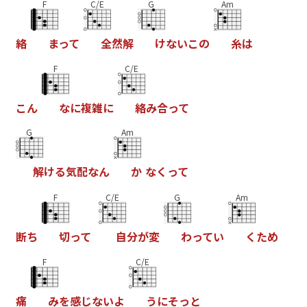
F
C/E
G
Am
絡
ま
っ
て
全
然
解
け
な
い
こ
の
糸
は
F
C/E
こ
ん
な
に
複
雑
に
絡
み
合
っ
て
G
Am
解
け
る
気
配
な
ん
か
な
く
っ
て
F
C/E
G
Am
断
ち
切
っ
て
自
分
が
変
わ
っ
て
い
く
た
め
F
C/E
痛
み
を
感
じ
な
い
よ
う
に
そ
っ
と