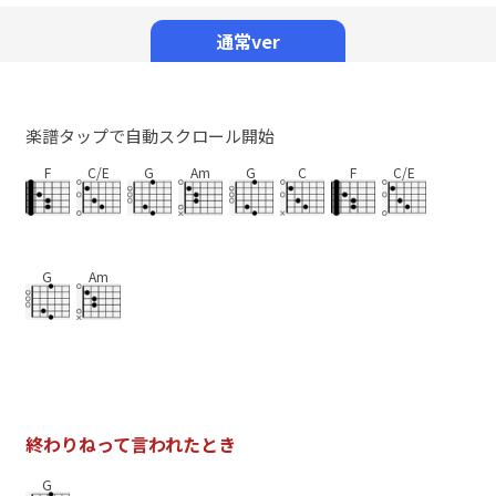
Mute
通常ver
楽譜タップで自動スクロール開始
F
C/E
G
Am
G
C
F
C/E
G
Am
終
わ
り
ね
っ
て
言
わ
れ
た
と
き
G