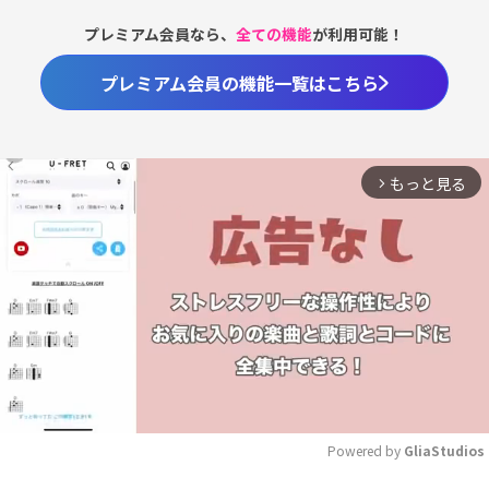
プレミアム会員なら、
全ての機能
が利用可能！
プレミアム会員の機能一覧はこちら
もっと見る
arrow_forward_ios
Powered by 
GliaStudios