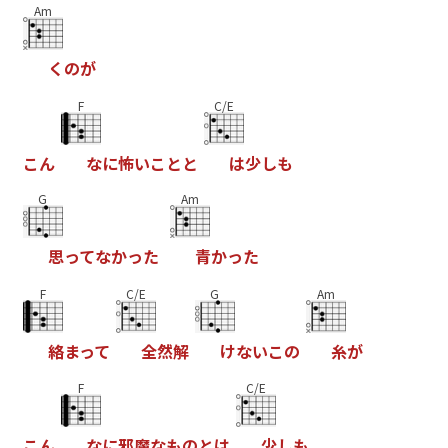
Am
く
の
が
F
C/E
こ
ん
な
に
怖
い
こ
と
と
は
少
し
も
G
Am
思
っ
て
な
か
っ
た
青
か
っ
た
F
C/E
G
Am
絡
ま
っ
て
全
然
解
け
な
い
こ
の
糸
が
F
C/E
こ
ん
な
に
邪
魔
な
も
の
と
は
少
し
も