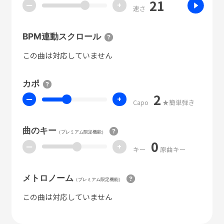
21
ー
+
速さ
BPM連動スクロール
この曲は対応していません
カポ
2
ー
+
Capo
★簡単弾き
曲のキー
（プレミアム限定機能）
0
ー
+
キー
原曲キー
メトロノーム
（プレミアム限定機能）
この曲は対応していません