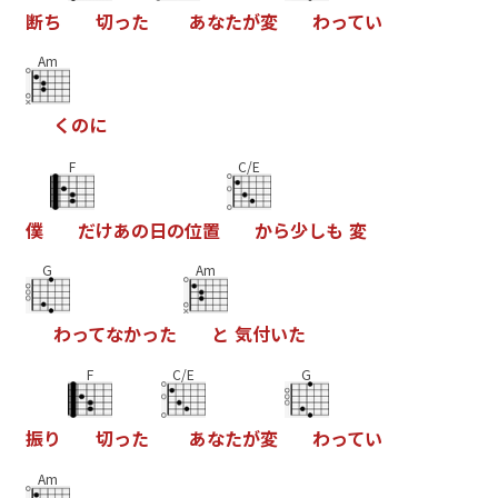
断
ち
切
っ
た
あ
な
た
が
変
わ
っ
て
い
Am
く
の
に
F
C/E
僕
だ
け
あ
の
日
の
位
置
か
ら
少
し
も
変
G
Am
わ
っ
て
な
か
っ
た
と
気
付
い
た
F
C/E
G
振
り
切
っ
た
あ
な
た
が
変
わ
っ
て
い
Am