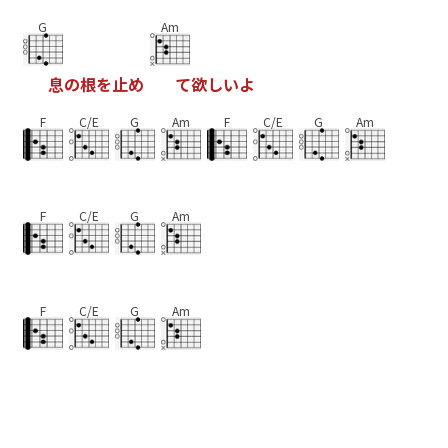
G
Am
息
の
根
を
止
め
て
欲
し
い
よ
F
C/E
G
Am
F
C/E
G
Am
F
C/E
G
Am
F
C/E
G
Am