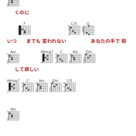
く
の
に
F
C/E
G
い
つ
ま
で
も
変
わ
れ
な
い
あ
な
た
の
手
で
殺
Am
A#maj7
C
Am
Dm
し
て
欲
し
い
A#maj7
C
Am
Dm
C/E
Am