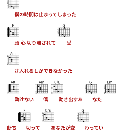
僕
の
時
間
は
止
ま
っ
て
し
ま
っ
た
F
G
頭
心
切
り
離
さ
れ
て
受
Am
け
入
れ
る
し
か
で
き
な
か
っ
た
A#
Am
C/E
G
Em
動
け
な
い
僕
動
き
出
す
あ
な
た
F
C/E
G
断
ち
切
っ
て
あ
な
た
が
変
わ
っ
て
い