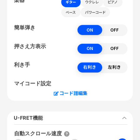
ギター
ウクレレ
ピアノ
ベース
パワーコード
簡単弾き
ON
OFF
押さえ方表示
ON
OFF
利き手
右利き
左利き
マイコード設定
コード譜編集
U-FRET機能
自動スクロール速度