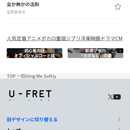
全か無かの法則
空想委員会
人気
定番
アニメ
ボカロ
童謡
ジブリ
洋楽
映画
ドラマ
CM
初心者向け
動画プラス
オフィシャル
コード譜
「カポなし」の曲
TOP
切illing Me Softly
旧デザインに切り替える