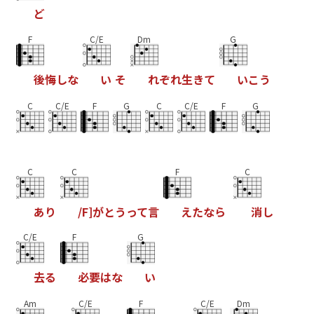
ど
F
C/E
Dm
G
後
悔
し
な
い
そ
れ
ぞ
れ
生
き
て
い
こ
う
C
C/E
F
G
C
C/E
F
G
C
C
F
C
あ
り
/
F
]
が
と
う
っ
て
言
え
た
な
ら
消
し
C/E
F
G
去
る
必
要
は
な
い
Am
C/E
F
C/E
Dm