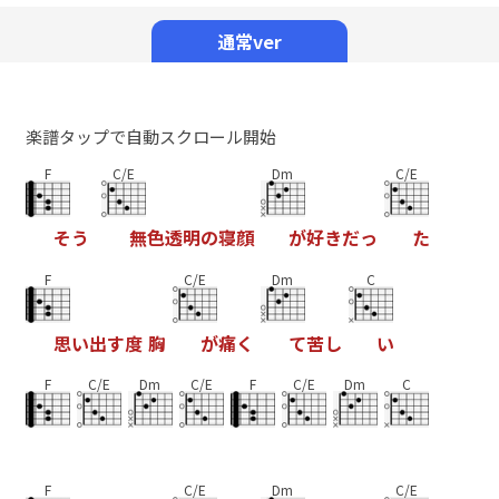
Mute
通常ver
楽譜タップで自動スクロール開始
F
C/E
Dm
C/E
そ
う
無
色
透
明
の
寝
顔
が
好
き
だ
っ
た
F
C/E
Dm
C
思
い
出
す
度
胸
が
痛
く
て
苦
し
い
F
C/E
Dm
C/E
F
C/E
Dm
C
F
C/E
Dm
C/E