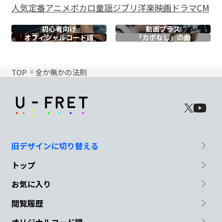
人気
定番
アニメ
ボカロ
童謡
ジブリ
洋楽
映画
ドラマ
CM
初心者向け
動画プラス
オフィシャル
コード譜
「カポなし」の曲
TOP
全か無かの法則
旧デザインに切り替える
トップ
お気に入り
閲覧履歴
オリジナルコード譜