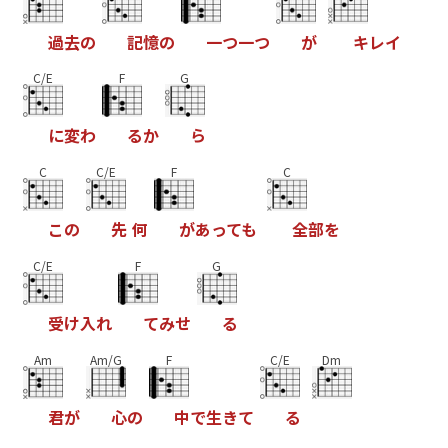
過
去
の
記
憶
の
一
つ
一
つ
が
キ
レ
イ
C/E
F
G
に
変
わ
る
か
ら
C
C/E
F
C
こ
の
先
何
が
あ
っ
て
も
全
部
を
C/E
F
G
受
け
入
れ
て
み
せ
る
Am
Am/G
F
C/E
Dm
君
が
心
の
中
で
生
き
て
る