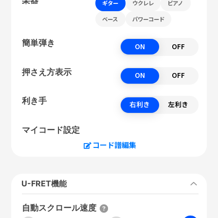
ギター
ウクレレ
ピアノ
ベース
パワーコード
簡単弾き
ON
OFF
押さえ方表示
ON
OFF
利き手
右利き
左利き
マイコード設定
コード譜編集
U-FRET機能
自動スクロール速度