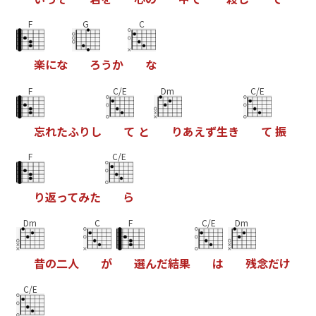
F
G
C
楽
に
な
ろ
う
か
な
F
C/E
Dm
C/E
忘
れ
た
ふ
り
し
て
と
り
あ
え
ず
生
き
て
振
F
C/E
り
返
っ
て
み
た
ら
Dm
C
F
C/E
Dm
昔
の
二
人
が
選
ん
だ
結
果
は
残
念
だ
け
C/E