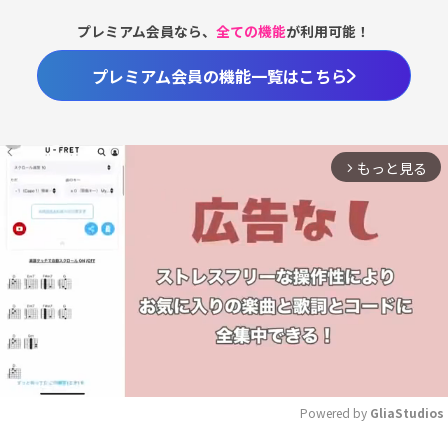
プレミアム会員なら、
全ての機能
が利用可能！
プレミアム会員の機能一覧はこちら
もっと見る
arrow_forward_ios
Powered by 
GliaStudios