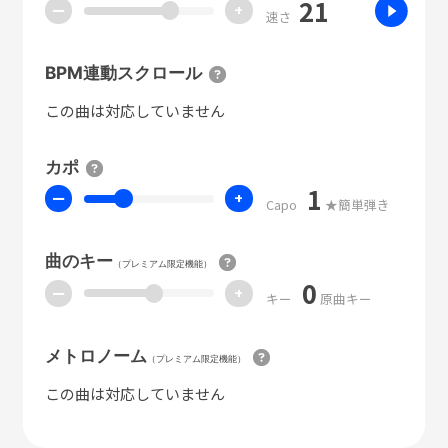
21
ー
+
速さ
BPM連動スクロール
この曲は対応していません
カポ
1
ー
+
Capo
★簡単弾き
曲のキー
（プレミアム限定機能）
0
ー
+
キー
原曲キー
メトロノーム
（プレミアム限定機能）
この曲は対応していません