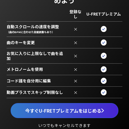
めよう
登録な
U-FRETプレミアム
し
自動スクロールの速度を調整
×
（曲のBPMに合わせた自動調整もあり）
曲のキーを変更
×
お気に入りに上限なしで曲を追
×
加
メトロノームを使用
×
コード譜を自分用に編集
×
動画プラスでスキップ制限なし
×
今すぐU-FRETプレミアムをはじめる
いつでもキャンセルできます