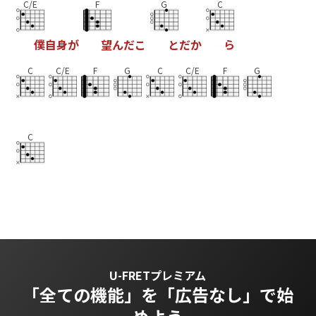
C/E
F
G
C
僕
自
身
が
望
ん
だ
こ
と
だ
か
ら
C
C/E
F
G
C
C/E
F
G
C
U-FRETプレミアム
「全ての機能」を
「広告なし」で始