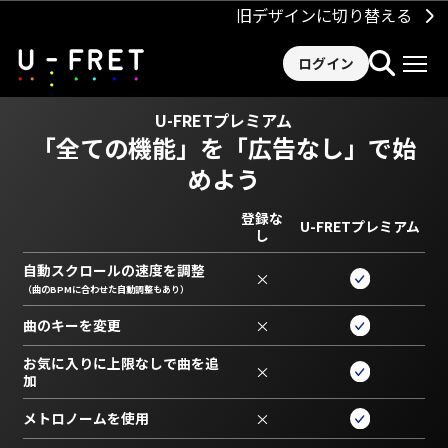
旧デザインに切り替える
ログイン
U-FRETプレミアム
「全ての機能」を
「広告なし」で始
めよう
登録な
U-FRETプレミアム
し
自動スクロールの速度を調整
×
（曲のBPMに合わせた自動調整もあり）
曲のキーを変更
×
お気に入りに上限なしで曲を追
×
加
メトロノームを使用
×