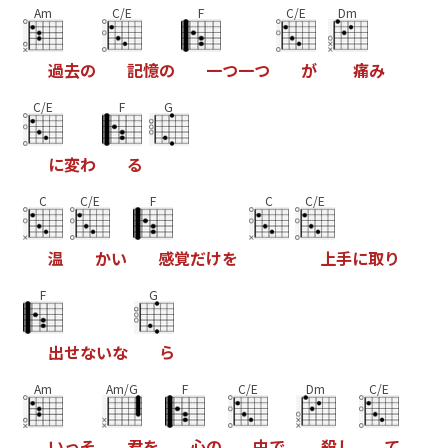
Am
C/E
F
C/E
Dm
過
去
の
記
憶
の
一
つ
一
つ
が
痛
み
C/E
F
G
に
変
わ
る
C
C/E
F
C
C/E
温
か
い
感
覚
だ
け
を
上
手
に
取
り
F
G
出
せ
な
い
な
ら
Am
Am/G
F
C/E
Dm
C/E
い
っ
そ
君
を
心
の
中
で
殺
し
て