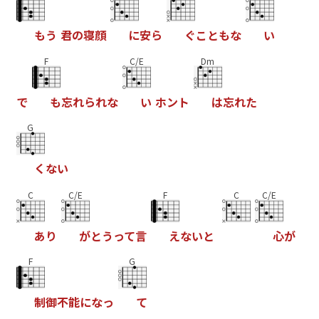
も
う
君
の
寝
顔
に
安
ら
ぐ
こ
と
も
な
い
F
C/E
Dm
で
も
忘
れ
ら
れ
な
い
ホ
ン
ト
は
忘
れ
た
G
く
な
い
C
C/E
F
C
C/E
あ
り
が
と
う
っ
て
言
え
な
い
と
心
が
F
G
制
御
不
能
に
な
っ
て