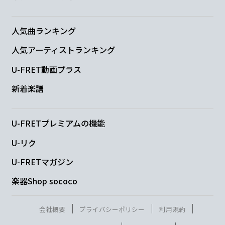
取りつかレッテル
劣等生
人気曲ランキング
A♭m
A#
人気アーティストランキング
U-FRET動画プラス
前見ない 抜
けれない
新着楽譜
B
A#
一歩が踏み
出せない
U-FRETプレミアムの機能
U-リク
B
A#
U-FRETマガジン
ナイ ナイ ナイ ナイ
ナイモノねだりに
楽器Shop sococo
D#m
A♭/C
会社概要
プライバシーポリシー
利用規約
取りつかレッテル
劣等感