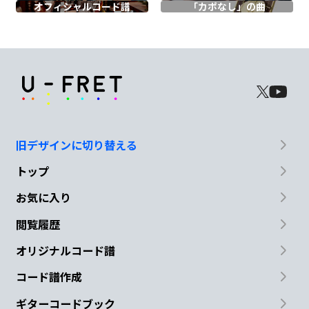
きっと心臓
貫いて
オフィシャル
コード譜
「カポなし」の曲
C
B
○っかっか
負の○っか
Em
G
悪化っ化
迷い込んで
旧デザインに切り替える
トップ
Am
B
C
B
お気に入り
左も
右も
行方不明
閲覧履歴
B
A#
オリジナルコード譜
マイ マイ マイ マイ
マイナス思考に
コード譜作成
ギターコードブック
D#m
G♭7