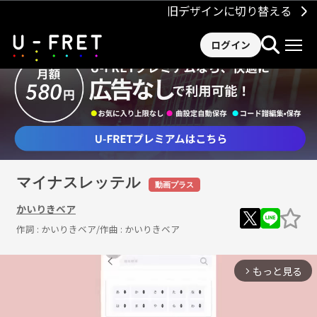
旧デザインに切り替える
ログイン
マイナスレッテル
動画プラス
かいりきベア
作詞 :
かいりきベア
/作曲 :
かいりきベア
もっと見る
arrow_forward_ios