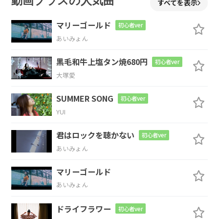
動画プラスの人気曲
すべてを表示
暗いお外は
歩けない
マリーゴールド
初心者ver
あいみょん
Em
G
Am
黒毛和牛上塩タン焼680円
初心者ver
ライ 未来
未来 未来見な
い
大塚愛
B
SUMMER SONG
初心者ver
YUI
きっとどの世も
甘くない
君はロックを聴かない
初心者ver
Em
あいみょん
本来
マリーゴールド
あいみょん
Em
G
Am
B
ドライフラワー
初心者ver