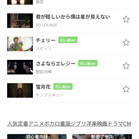
優里
B
Em
G
Am
君が眩しいから僕は星が見えない
SIX LOUNGE
ナナナ
ナイ 来ない 来
ない 来ない
期
チェリー
初心者ver
待
スピッツ
さよならエレジー
B
初心者ver
菅田将暉
眩みクラクラ
歩けない
雪月花
初心者ver
Em
G
ヤングスキニー
ライ 嫌い
嫌いな言葉が
人気
定番
アニメ
ボカロ
童謡
ジブリ
洋楽
映画
ドラマ
CM
Am
B
初心者向け
動画プラス