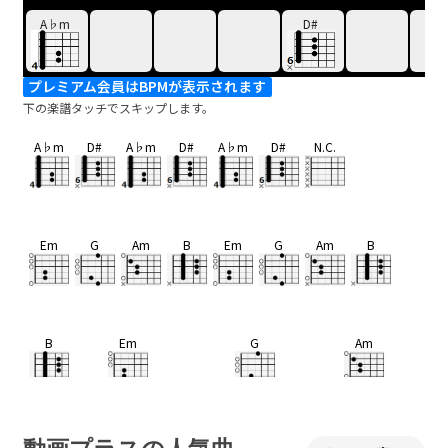
A♭m
D#
プレミアム会員はBPMが表示されます
下の楽譜タッチでスキップします。
A♭m
D#
A♭m
D#
A♭m
D#
N.C.
Em
G
Am
B
Em
G
Am
B
B
Em
G
Am
ナナナ
ナイ 見ない 見
ない 夢見な
い
B