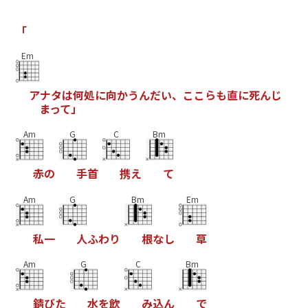
「
Em
ア
ナ
タ
は
何
処
に
向
か
う
ん
だ
い
、
こ
こ
ら
も
直
に
死
ん
じ
ま
っ
て
」
Am
G
C
Bm
赤
の
手
首
携
え
て
Am
G
Bm
Em
私
一
人
ふ
わ
り
根
な
し
草
Am
G
C
Bm
錆
び
た
水
を
飲
み
込
ん
で