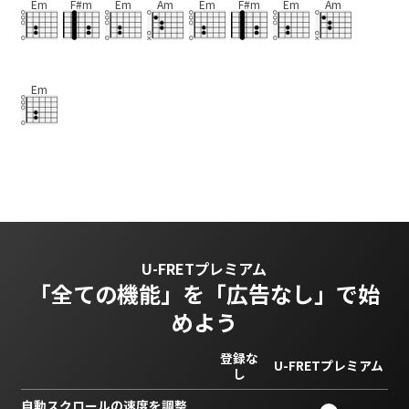
Em
F#m
Em
Am
Em
F#m
Em
Am
Em
U-FRETプレミアム
「全ての機能」を
「広告なし」で始
めよう
登録な
U-FRETプレミアム
し
自動スクロールの速度を調整