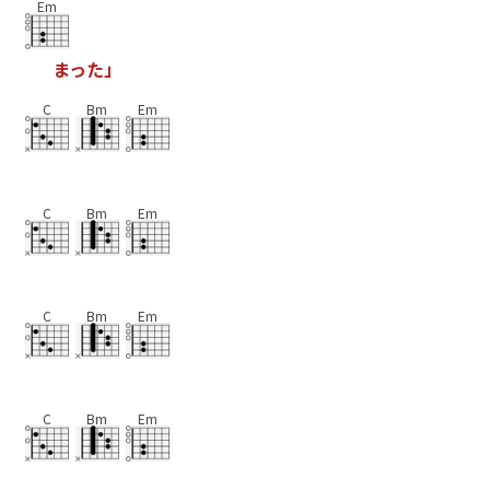
Em
ま
っ
た
」
C
Bm
Em
C
Bm
Em
C
Bm
Em
C
Bm
Em