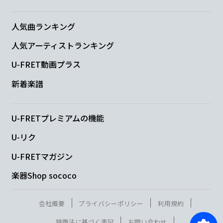
人気曲ランキング
人気アーティストランキング
U-FRET動画プラス
新着楽譜
U-FRETプレミアムの機能
U-リク
U-FRETマガジン
楽器Shop sococo
会社概要
プライバシーポリシー
利用規約
特商法に基づく表記
お問い合わせ