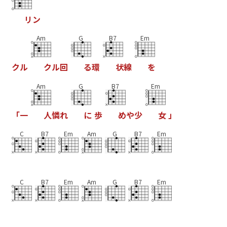
リ
ン
Am
G
B7
Em
ク
ル
ク
ル
回
る
環
状
線
を
Am
G
B7
Em
「
一
人
憐
れ
に
歩
め
や
少
女
」
C
B7
Em
Am
G
B7
Em
C
B7
Em
Am
G
B7
Em