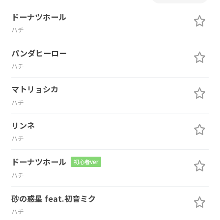
ドーナツホール
ハチ
パンダヒーロー
ハチ
マトリョシカ
ハチ
リンネ
ハチ
ドーナツホール
初心者ver
ハチ
砂の惑星 feat.初音ミク
ハチ