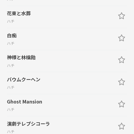
花束と水葬
ハチ
白痴
ハチ
神様と林檎飴
ハチ
バウムクーヘン
ハチ
Ghost Mansion
ハチ
演劇テレプシコーラ
ハチ