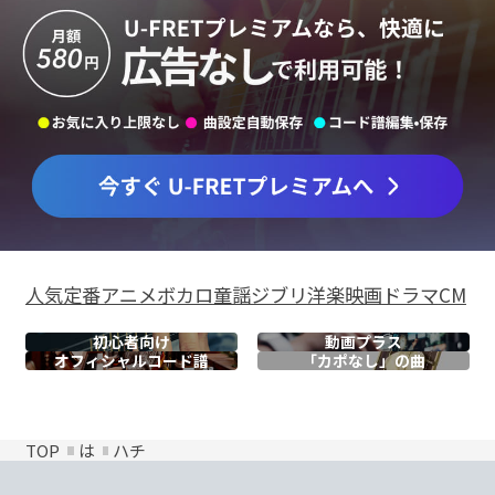
人気
定番
アニメ
ボカロ
童謡
ジブリ
洋楽
映画
ドラマ
CM
初心者向け
動画プラス
オフィシャル
コード譜
「カポなし」の曲
TOP
は
ハチ