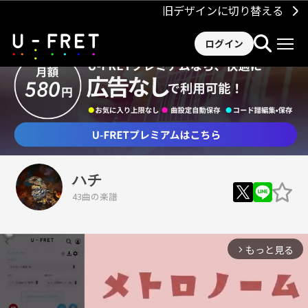
旧デザインに切り替える
ログイン
ハチ
43曲の楽譜
もっと見る
arrow_forward_ios