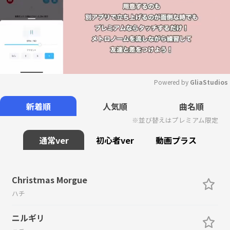
Powered by 
GliaStudios
Mute
新着順
人気順
曲名順
※並び替えはプレミアム限定
通常ver
初心者ver
動画プラス
Christmas Morgue
ハチ
ニルギリ