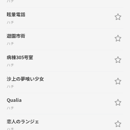
ハチ
眩暈電話
ハチ
遊園市街
ハチ
病棟305号室
ハチ
沙上の夢喰い少女
ハチ
Qualia
ハチ
恋人のランジェ
ハチ