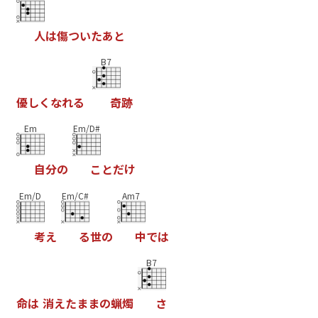
人
は
傷
つ
い
た
あ
と
B7
優
し
く
な
れ
る
奇
跡
Em
Em/D#
自
分
の
こ
と
だ
け
Em/D
Em/C#
Am7
考
え
る
世
の
中
で
は
B7
命
は
消
え
た
ま
ま
の
蝋
燭
さ