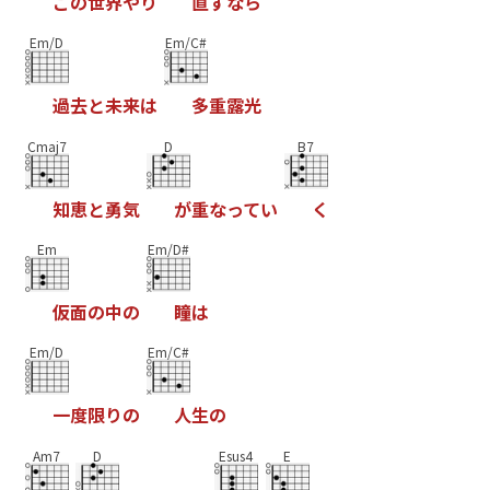
こ
の
世
界
や
り
直
す
な
ら
Em/D
Em/C#
過
去
と
未
来
は
多
重
露
光
Cmaj7
D
B7
知
恵
と
勇
気
が
重
な
っ
て
い
く
Em
Em/D#
仮
面
の
中
の
瞳
は
Em/D
Em/C#
一
度
限
り
の
人
生
の
Am7
D
Esus4
E