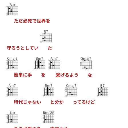
Am
た
だ
必
死
で
世
界
を
B7
守
ろ
う
と
し
て
い
た
Cmaj7
Bm7
Am7
Gmaj7
簡
単
に
手
を
繋
げ
る
よ
う
な
Am7
Bm7
Cmaj7
B7
時
代
じ
ゃ
な
い
と
分
か
っ
て
る
け
ど
Em
Em/D#