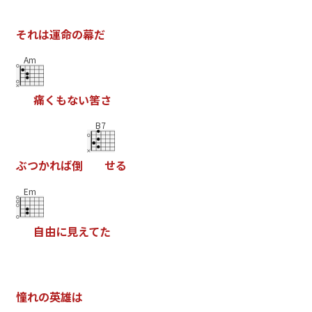
そ
れ
は
運
命
の
幕
だ
Am
痛
く
も
な
い
筈
さ
B7
ぶ
つ
か
れ
ば
倒
せ
る
Em
自
由
に
見
え
て
た
憧
れ
の
英
雄
は