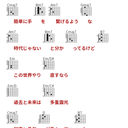
Cmaj7
Bm7
Am7
Gmaj7
簡
単
に
手
を
繋
げ
る
よ
う
な
Am7
Bm7
Cmaj7
B7
時
代
じ
ゃ
な
い
と
分
か
っ
て
る
け
ど
Em
Em/D#
こ
の
世
界
や
り
直
す
な
ら
Em/D
Em/C#
過
去
と
未
来
は
多
重
露
光
Cmaj7
D
B7