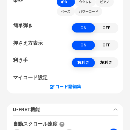
ギター
ウクレレ
ピアノ
ベース
パワーコード
簡単弾き
ON
OFF
押さえ方表示
ON
OFF
利き手
右利き
左利き
マイコード設定
コード譜編集
U-FRET機能
自動スクロール速度