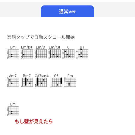
Mute
通常ver
楽譜タップで自動スクロール開始
Em
Em/D#
Em/D
Em/C#
C
B7
Am7
Bm7
C#7sus4
C6
Em
Em
も
し
壁
が
見
え
た
ら