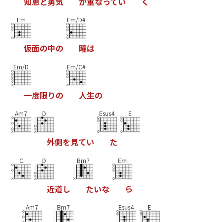
知
恵
と
勇
気
が
重
な
っ
て
い
く
Em
Em/D#
仮
面
の
中
の
瞳
は
Em/D
Em/C#
一
度
限
り
の
人
生
の
Am7
D
Esus4
E
外
側
を
見
て
い
た
C
D
Bm7
Em
近
道
し
た
い
な
ら
Am7
Bm7
Esus4
E