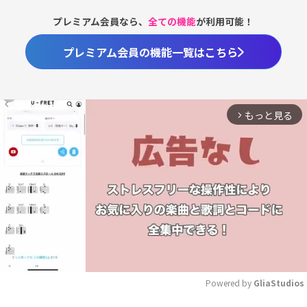
プレミアム会員なら、
全ての機能
が利用可能！
プレミアム会員の機能一覧はこちら
もっと見る
arrow_forward_ios
Powered by 
GliaStudios