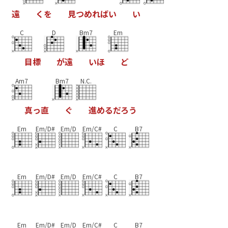
遠
く
を
見
つ
め
れ
ば
い
い
C
D
Bm7
Em
目
標
が
遠
い
ほ
ど
Am7
Bm7
N.C.
真
っ
直
ぐ
進
め
る
だ
ろ
う
Em
Em/D#
Em/D
Em/C#
C
B7
Em
Em/D#
Em/D
Em/C#
C
B7
Em
Em/D#
Em/D
Em/C#
C
B7