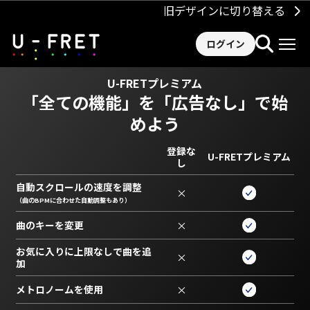
旧デザインに切り替える
ログイン
U-FRETプレミアム
「全ての機能」を
「広告なし」で始
めよう
登録な
U-FRETプレミアム
し
自動スクロールの速度を調整
×
（曲のBPMに合わせた自動調整もあり）
曲のキーを変更
×
お気に入りに上限なしで曲を追
×
加
メトロノームを使用
×