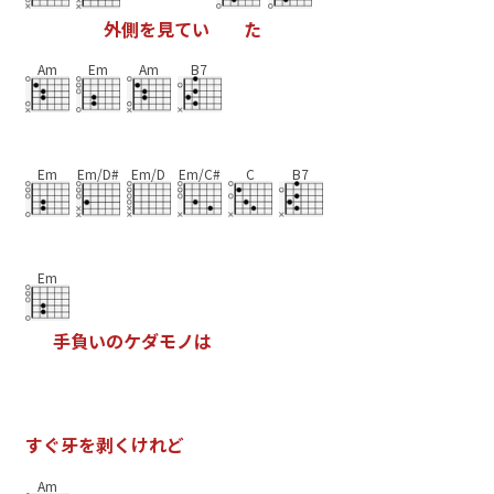
外
側
を
見
て
い
た
Am
Em
Am
B7
Em
Em/D#
Em/D
Em/C#
C
B7
Em
手
負
い
の
ケ
ダ
モ
ノ
は
す
ぐ
牙
を
剥
く
け
れ
ど
Am