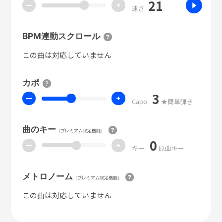
21
ー
+
速さ
BPM連動スクロール
この曲は対応していません
カポ
3
ー
+
Capo
★簡単弾き
曲のキー
（プレミアム限定機能）
0
ー
+
キー
原曲キー
メトロノーム
（プレミアム限定機能）
この曲は対応していません