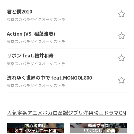
君と僕2010
東京スカパラダイスオーケストラ
Action (VS. 稲葉浩志)
東京スカパラダイスオーケストラ
リボン feat.桜井和寿
東京スカパラダイスオーケストラ
流れゆく世界の中で feat.MONGOL800
東京スカパラダイスオーケストラ
人気
定番
アニメ
ボカロ
童謡
ジブリ
洋楽
映画
ドラマ
CM
初心者向け
動画プラス
オフィシャル
コード譜
「カポなし」の曲