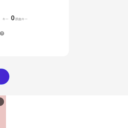
0
キー
原曲キー