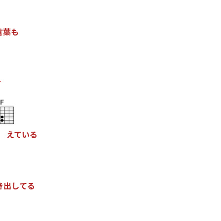
言
葉
も
方
F
え
て
い
る
き
出
し
て
る