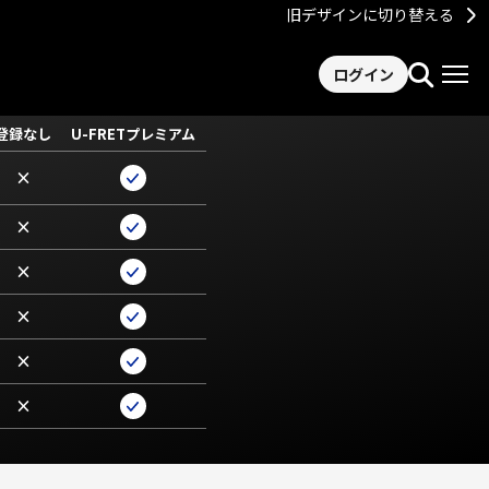
旧デザインに切り替える
ログイン
登録なし
U-FRETプレミアム
×
×
×
×
×
×