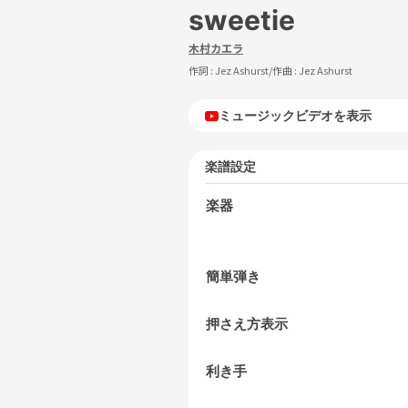
sweetie
木村カエラ
作詞 :
Jez Ashurst
/作曲 :
Jez Ashurst
ミュージックビデオを表示
楽譜設定
楽器
簡単弾き
押さえ方表示
利き手