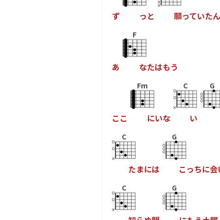
ず
っ
と
願
っ
て
い
た
F
あ
な
た
は
も
う
Fm
C
G
こ
こ
に
い
な
い
C
G
た
ま
に
は
こ
っ
ち
に
会
C
G