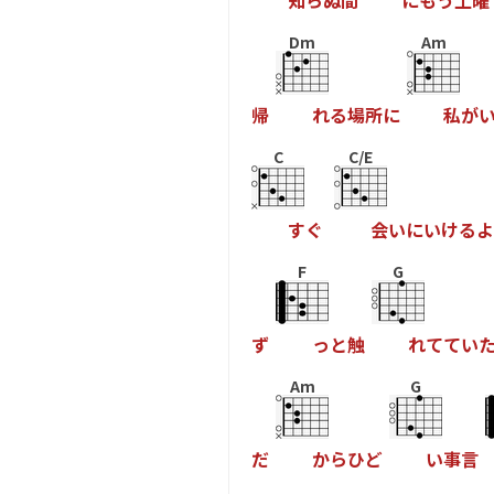
知
ら
ぬ
間
に
も
う
土
曜
Dm
Am
帰
れ
る
場
所
に
私
が
C
C/E
す
ぐ
会
い
に
い
け
る
よ
F
G
ず
っ
と
触
れ
て
て
い
Am
G
だ
か
ら
ひ
ど
い
事
言