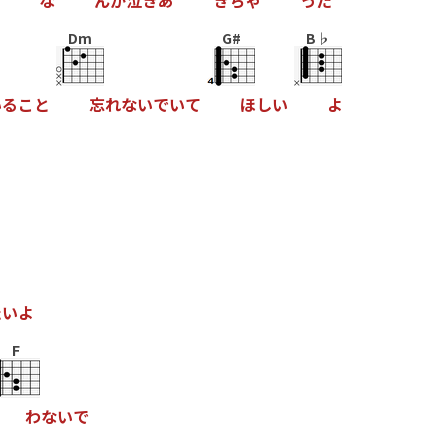
な
ん
か
泣
き
あ
き
ち
ゃ
っ
た
Dm
G#
B♭
い
る
こ
と
忘
れ
な
い
で
い
て
ほ
し
い
よ
た
い
よ
F
わ
な
い
で