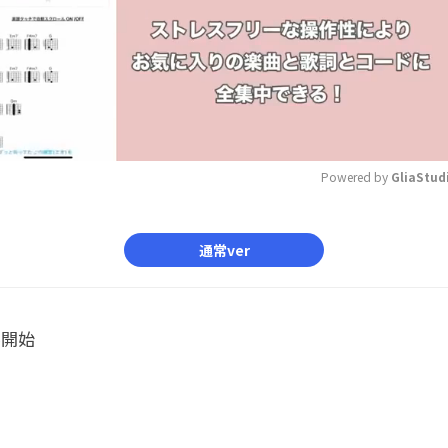
Powered by 
GliaStud
Mute
通常ver
ル開始