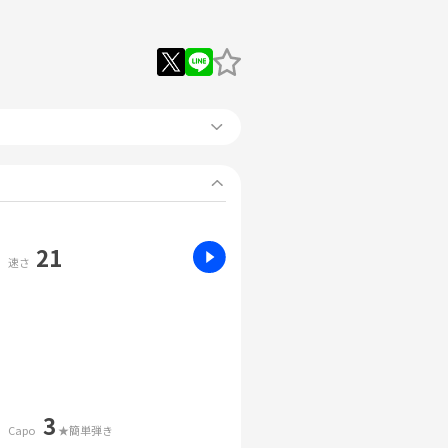
21
速さ
3
Capo
★簡単弾き