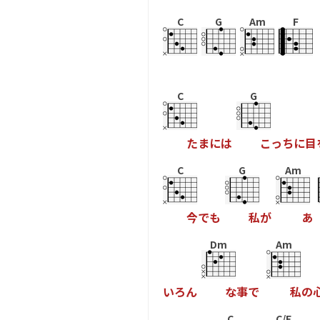
C
G
Am
F
C
G
た
ま
に
は
こ
っ
ち
に
目
C
G
Am
今
で
も
私
が
あ
Dm
Am
い
ろ
ん
な
事
で
私
の
C
C/E