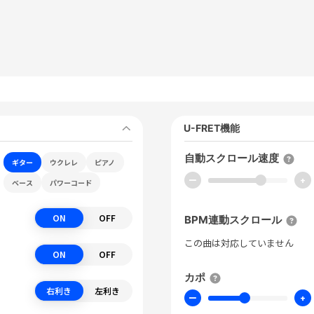
U-FRET機能
自動スクロール速度
ギター
ウクレレ
ピアノ
ー
+
ベース
パワーコード
ON
OFF
BPM連動スクロール
この曲は対応していません
ON
OFF
カポ
右利き
左利き
ー
+