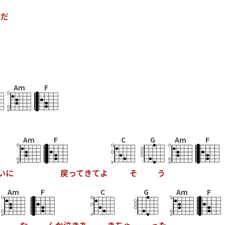
ん
だ
Am
F
Am
F
C
G
Am
F
い
に
戻
っ
て
き
て
よ
そ
う
Am
F
C
G
Am
F