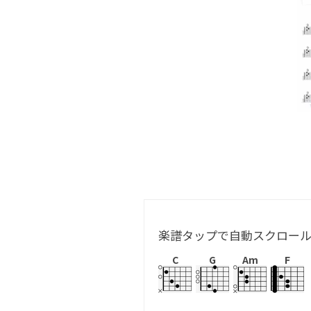
楽譜タップで自動スクロー
C
G
Am
F