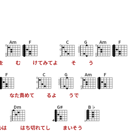
Am
F
C
G
Am
F
を
む
け
て
み
て
よ
そ
う
F
C
G
Am
F
な
た
責
め
て
る
よ
う
で
Dm
G#
B♭
心
は
は
ち
切
れ
て
し
ま
い
そ
う