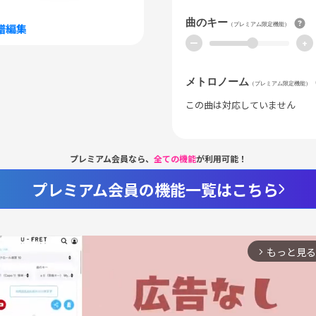
曲のキー
（プレミアム限定機能）
譜編集
ー
+
メトロノーム
（プレミアム限定機能）
この曲は対応していません
プレミアム会員なら、
全ての機能
が利用可能！
プレミアム会員の機能一覧はこちら
もっと見る
arrow_forward_ios