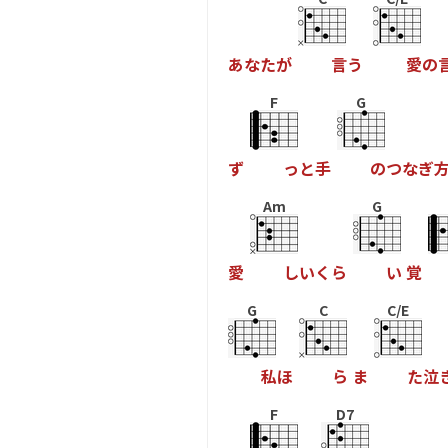
あ
な
た
が
言
う
愛
の
F
G
ず
っ
と
手
の
つ
な
ぎ
Am
G
愛
し
い
く
ら
い
覚
G
C
C/E
私
ほ
ら
ま
た
泣
F
D7