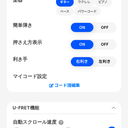
ギター
ウクレレ
ピアノ
ベース
パワーコード
簡単弾き
ON
OFF
押さえ方表示
ON
OFF
利き手
右利き
左利き
マイコード設定
コード譜編集
U-FRET機能
自動スクロール速度