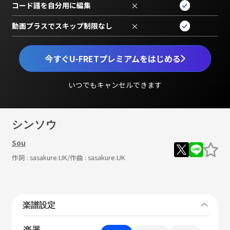
コード譜を自分用に編集
×
動画プラスでスキップ制限なし
×
今すぐU-FRETプレミアムをはじめる
いつでもキャンセルできます
シンソウ
Sou
作詞 :
sasakure.UK
/作曲 :
sasakure.UK
楽譜設定
楽器