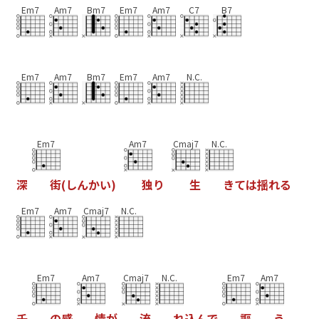
Em7
Am7
Bm7
Em7
Am7
C7
B7
Em7
Am7
Bm7
Em7
Am7
N.C.
Em7
Am7
Cmaj7
N.C.
深
街
(
し
ん
か
い
)
独
り
生
き
て
は
揺
れ
る
Em7
Am7
Cmaj7
N.C.
Em7
Am7
Cmaj7
N.C.
Em7
Am7
千
の
感
情
が
流
れ
込
ん
で
謳
う