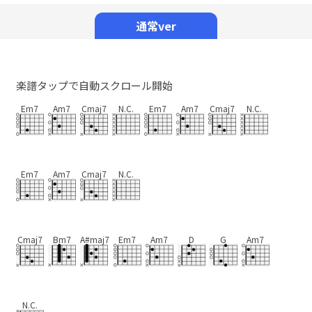
Mute
通常ver
楽譜タップで自動スクロール開始
Em7
Am7
Cmaj7
N.C.
Em7
Am7
Cmaj7
N.C.
Em7
Am7
Cmaj7
N.C.
Cmaj7
Bm7
A#maj7
Em7
Am7
D
G
Am7
N.C.