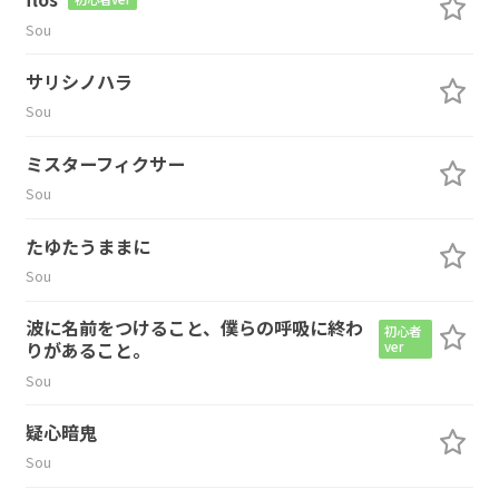
Sou
サリシノハラ
Sou
ミスターフィクサー
Sou
たゆたうままに
Sou
波に名前をつけること、僕らの呼吸に終わ
初心者
りがあること。
ver
Sou
疑心暗鬼
Sou