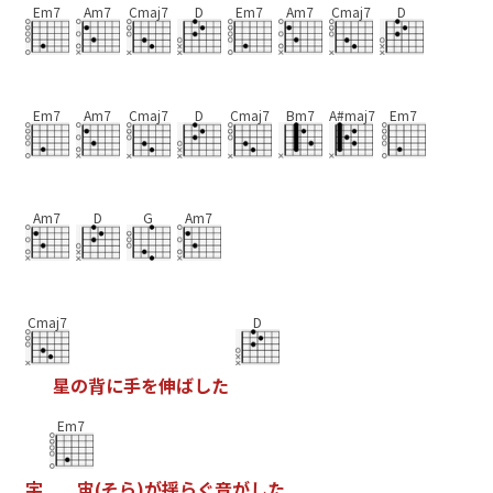
Em7
Am7
Cmaj7
D
Em7
Am7
Cmaj7
D
Em7
Am7
Cmaj7
D
Cmaj7
Bm7
A#maj7
Em7
Am7
D
G
Am7
Cmaj7
D
星
の
背
に
手
を
伸
ば
し
た
Em7
宇
宙
(
そ
ら
)
が
揺
ら
ぐ
音
が
し
た