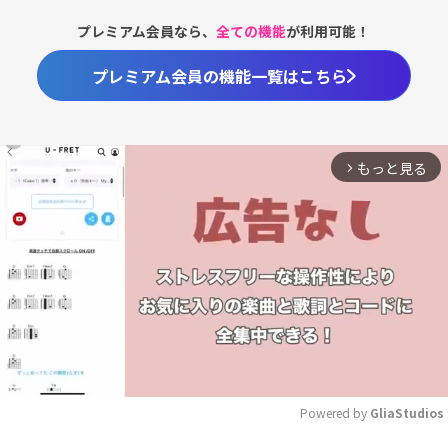
プレミアム会員なら、
全ての機能
が利用可能！
プレミアム会員の機能一覧はこちら
もっと見る
arrow_forward_ios
Powered by 
GliaStudios