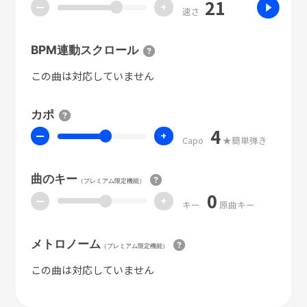
21
ー
+
速さ
BPM連動スクロール
この曲は対応していません
カポ
4
ー
+
Capo
★簡単弾き
曲のキー
（プレミアム限定機能）
0
ー
+
キー
原曲キー
メトロノーム
（プレミアム限定機能）
この曲は対応していません