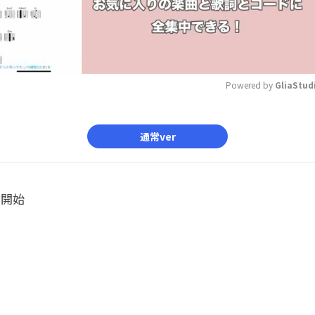
Powered by 
GliaStud
Mute
通常ver
ル開始