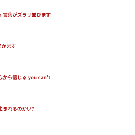
h
言
葉
が
ズ
ラ
リ
並
び
ま
す
で
か
ま
す
心
か
ら
信
じ
る
y
o
u
c
a
n
'
t
生
き
れ
る
の
か
い
?