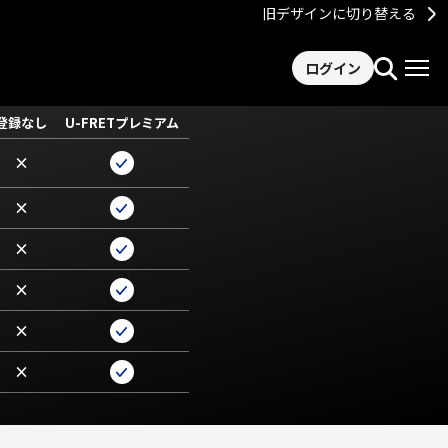
旧デザインに切り替える
ログイン
登録なし
U-FRETプレミアム
×
×
×
×
×
×