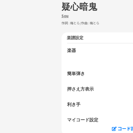
疑心暗鬼
Sou
作詞 :
梅とら
/作曲 :
梅とら
楽譜設定
楽器
簡単弾き
押さえ方表示
利き手
マイコード設定
コード