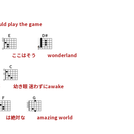
u
l
d
p
l
a
y
t
h
e
g
a
m
e
E
D#
こ
こ
は
そ
う
w
o
n
d
e
r
l
a
n
d
C
夢
幼
き
眼
迷
わ
ず
に
a
w
a
k
e
F
G
は
絶
対
な
a
m
a
z
i
n
g
w
o
r
l
d