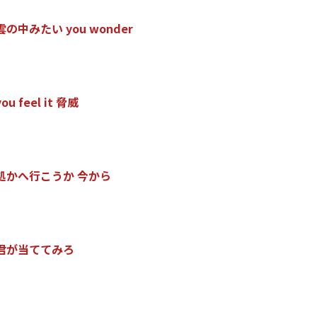
雲
の
中
み
た
い
y
o
u
w
o
n
d
e
r
y
o
u
f
e
e
l
i
t
脅
威
処
か
へ
行
こ
う
か
今
か
ら
君
が
当
て
て
み
ろ