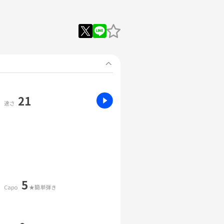
21
速さ
5
Capo
★簡単弾き