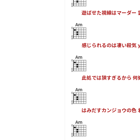
遊
ば
せ
た
視
線
は
マ
ー
ダ
ー
Am
感
じ
ら
れ
る
の
は
凄
い
殺
気
Am
此
処
で
は
狭
す
ぎ
る
か
ら
何
Am
は
み
だ
す
カ
ン
ジ
ョ
ウ
の
色
Am