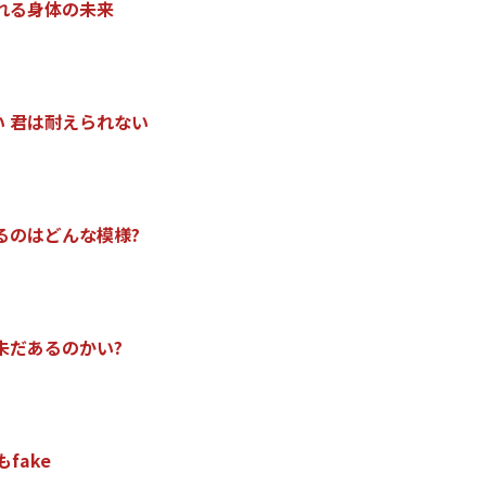
れ
る
身
体
の
未
来
い
君
は
耐
え
ら
れ
な
い
る
の
は
ど
ん
な
模
様
?
未
だ
あ
る
の
か
い
?
も
f
a
k
e