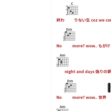
C
終
わ
り
な
い
生
c
o
z
w
e
c
o
Dm
N
o
m
o
r
e
?
w
o
w
.
.
も
が
け
Am
n
i
g
h
t
a
n
d
d
a
y
s
偽
り
の
Dm
N
o
m
o
r
e
?
w
o
w
.
.
世
界
Am