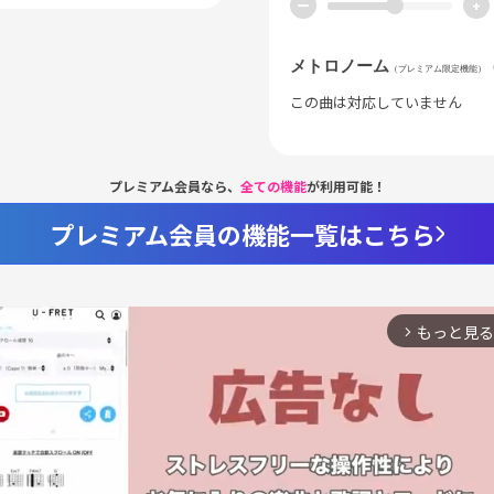
ー
+
メトロノーム
（プレミアム限定機能）
この曲は対応していません
プレミアム会員なら、
全ての機能
が利用可能！
プレミアム会員の機能一覧はこちら
もっと見る
arrow_forward_ios