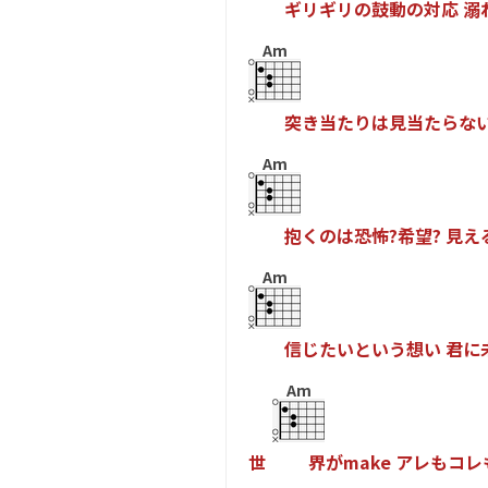
ギ
リ
ギ
リ
の
鼓
動
の
対
応
溺
Am
突
き
当
た
り
は
見
当
た
ら
な
Am
抱
く
の
は
恐
怖
?
希
望
?
見
え
Am
信
じ
た
い
と
い
う
想
い
君
に
Am
世
界
が
m
a
k
e
ア
レ
も
コ
レ