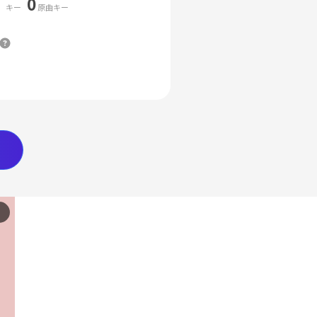
0
キー
原曲キー