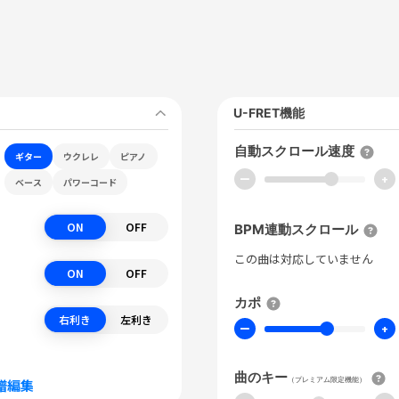
U-FRET機能
自動スクロール速度
ギター
ウクレレ
ピアノ
ー
+
ベース
パワーコード
ON
OFF
BPM連動スクロール
この曲は対応していません
ON
OFF
カポ
右利き
左利き
ー
+
曲のキー
（プレミアム限定機能）
譜編集