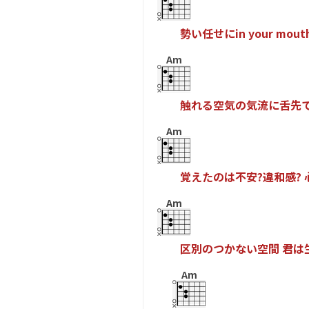
勢
い
任
せ
に
i
n
y
o
u
r
m
o
u
t
Am
触
れ
る
空
気
の
気
流
に
舌
先
Am
覚
え
た
の
は
不
安
?
違
和
感
?
Am
区
別
の
つ
か
な
い
空
間
君
は
Am