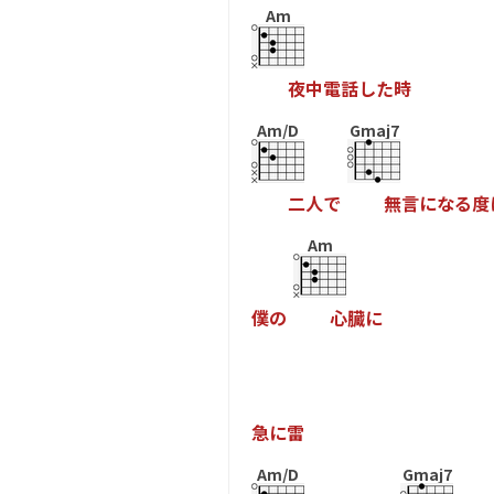
Am
夜
中
電
話
し
た
時
Am/D
Gmaj7
二
人
で
無
言
に
な
る
度
Am
僕
の
心
臓
に
急
に
雷
Am/D
Gmaj7