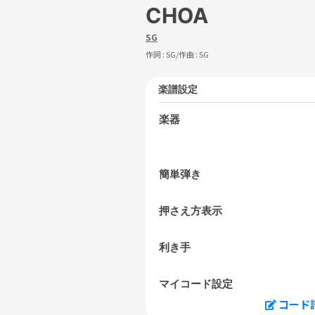
CHOA
SG
作詞 :
SG
/作曲 :
SG
楽譜設定
楽器
簡単弾き
押さえ方表示
利き手
マイコード設定
コード