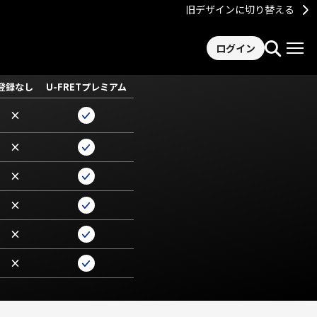
旧デザインに切り替える
ログイン
登録なし
U-FRETプレミアム
×
×
×
×
×
×