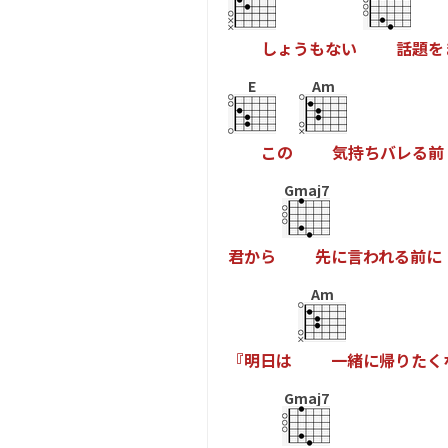
し
ょ
う
も
な
い
話
題
を
E
Am
こ
の
気
持
ち
バ
レ
る
前
Gmaj7
君
か
ら
先
に
言
わ
れ
る
前
に
Am
『
明
日
は
一
緒
に
帰
り
た
く
Gmaj7