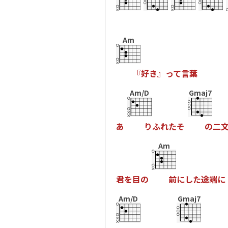
Am
『
好
き
』
っ
て
言
葉
Am/D
Gmaj7
あ
り
ふ
れ
た
そ
の
二
Am
君
を
目
の
前
に
し
た
途
端
に
Am/D
Gmaj7