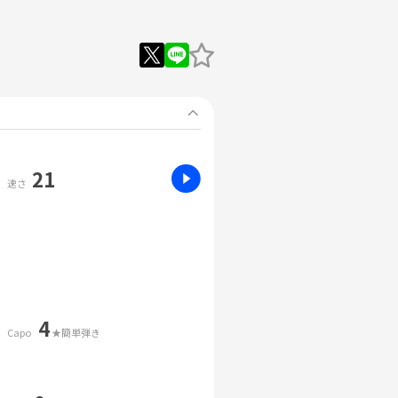
21
速さ
4
Capo
★簡単弾き