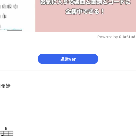
Powered by 
GliaStud
Mute
通常ver
ル開始
E