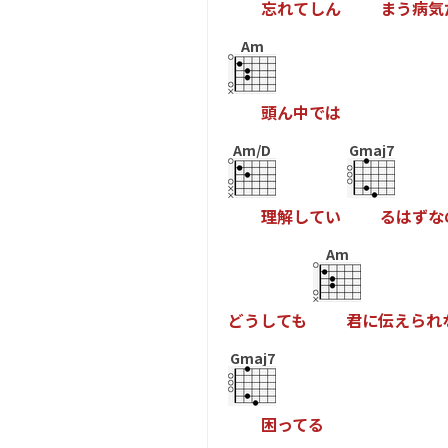
忘
れ
て
し
ん
ま
う
病
気
Am
頭
ん
中
で
は
Am/D
Gmaj7
理
解
し
て
い
る
は
ず
な
Am
ど
う
し
て
も
君
に
伝
え
ら
れ
Gmaj7
困
っ
て
る