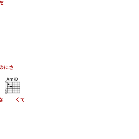
だ
の
に
さ
Am/D
な
く
て