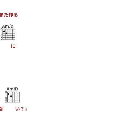
ま
た
作
る
Am/D
に
Am/D
な
い
？
』