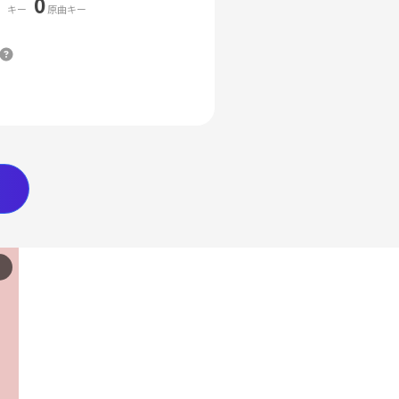
0
キー
原曲キー