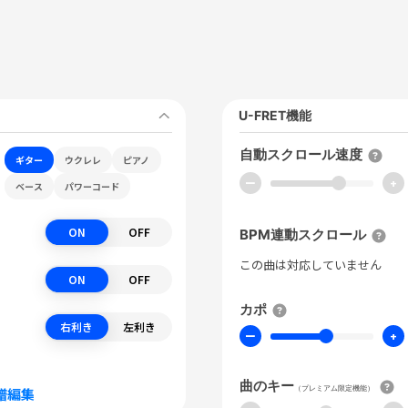
U-FRET機能
自動スクロール速度
ギター
ウクレレ
ピアノ
ー
+
ベース
パワーコード
ON
OFF
BPM連動スクロール
この曲は対応していません
ON
OFF
カポ
右利き
左利き
ー
+
曲のキー
（プレミアム限定機能）
譜編集