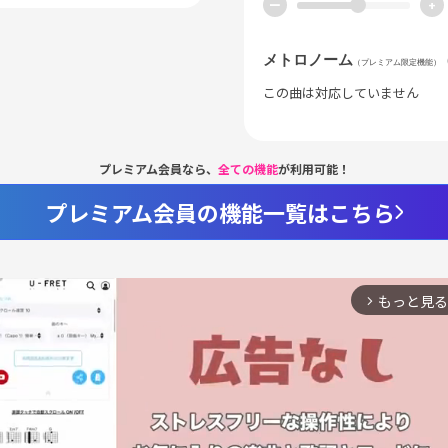
ー
+
メトロノーム
（プレミアム限定機能）
この曲は対応していません
プレミアム会員なら、
全ての機能
が利用可能！
プレミアム会員の機能一覧はこちら
もっと見る
arrow_forward_ios