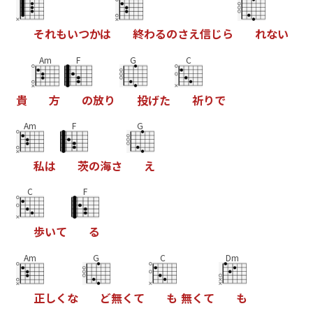
そ
れ
も
い
つ
か
は
終
わ
る
の
さ
え
信
じ
ら
れ
な
い
Am
F
G
C
貴
方
の
放
り
投
げ
た
祈
り
で
Am
F
G
私
は
茨
の
海
さ
え
C
F
歩
い
て
る
Am
G
C
Dm
正
し
く
な
ど
無
く
て
も
無
く
て
も