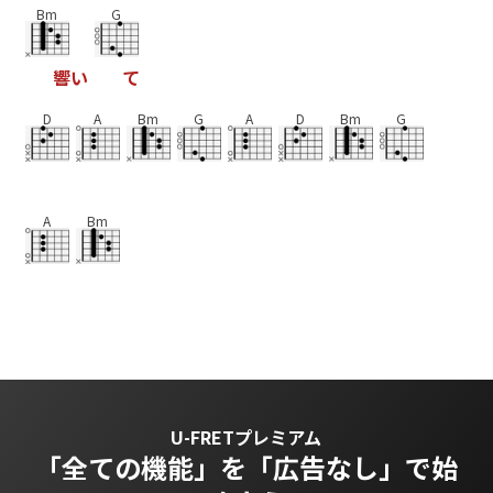
Bm
G
響
い
て
D
A
Bm
G
A
D
Bm
G
A
Bm
U-FRETプレミアム
「全ての機能」を
「広告なし」で始