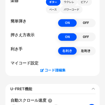
楽器
ギター
ウクレレ
ピアノ
ベース
パワーコード
簡単弾き
ON
OFF
押さえ方表示
ON
OFF
利き手
右利き
左利き
マイコード設定
コード譜編集
U-FRET機能
自動スクロール速度