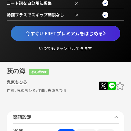
コード譜を自分用に編集
×
動画プラスでスキップ制限なし
×
今すぐU-FRETプレミアムをはじめる
いつでもキャンセルできます
茨の海
初心者ver
鬼束ちひろ
作詞 :
鬼束ちひろ
/作曲 :
鬼束ちひろ
楽譜設定