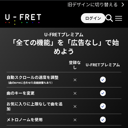
旧デザインに切り替える
ログイン
U-FRETプレミアム
「全ての機能」を
「広告なし」で始
めよう
登録な
U-FRETプレミアム
し
自動スクロールの速度を調整
×
（曲のBPMに合わせた自動調整もあり）
曲のキーを変更
×
お気に入りに上限なしで曲を追
×
加
メトロノームを使用
×