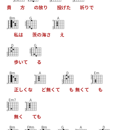
貴
方
の
放
り
投
げ
た
祈
り
で
Bm
G
A
私
は
茨
の
海
さ
え
D
G
歩
い
て
る
Bm
A
D
Em
正
し
く
な
ど
無
く
て
も
無
く
て
も
Em7
A
無
く
て
も
Bm
F#m
Bm
G
A
D