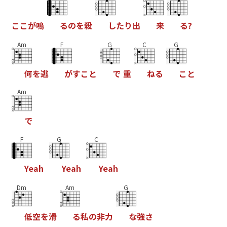
こ
こ
が
鳴
る
の
を
殺
し
た
り
出
来
る
?
Am
F
G
C
G
何
を
逃
が
す
こ
と
で
重
ね
る
こ
と
Am
で
F
G
C
Y
e
a
h
Y
e
a
h
Y
e
a
h
Dm
Am
G
低
空
を
滑
る
私
の
非
力
な
強
さ