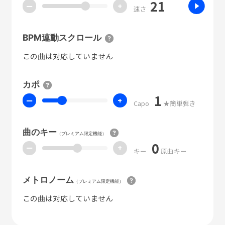
21
ー
+
速さ
BPM連動スクロール
この曲は対応していません
カポ
1
ー
+
Capo
★簡単弾き
曲のキー
（プレミアム限定機能）
0
ー
+
キー
原曲キー
メトロノーム
（プレミアム限定機能）
この曲は対応していません