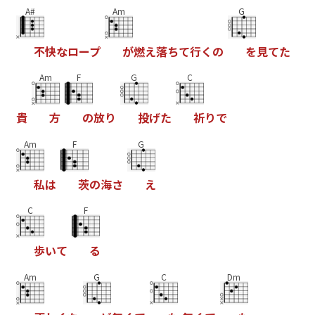
A#
Am
G
不
快
な
ロ
ー
プ
が
燃
え
落
ち
て
行
く
の
を
見
て
た
Am
F
G
C
貴
方
の
放
り
投
げ
た
祈
り
で
Am
F
G
私
は
茨
の
海
さ
え
C
F
歩
い
て
る
Am
G
C
Dm