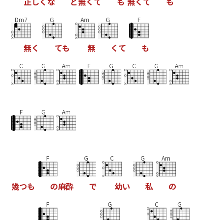
正
し
く
な
ど
無
く
て
も
無
く
て
も
Dm7
G
Am
G
F
無
く
て
も
無
く
て
も
C
G
Am
F
G
C
G
Am
F
G
Am
F
G
C
G
Am
幾
つ
も
の
麻
酔
で
幼
い
私
の
F
G
C
G