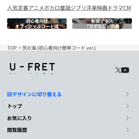
人気
定番
アニメ
ボカロ
童謡
ジブリ
洋楽
映画
ドラマ
CM
初心者向け
動画プラス
オフィシャル
コード譜
「カポなし」の曲
TOP
茨の海 (初心者向け簡単コード ver.)
旧デザインに切り替える
トップ
お気に入り
閲覧履歴