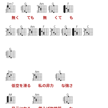
Dm7
G
Am
G
F
無
く
て
も
無
く
て
も
C
G
Am
F
C
G
F
C
G
Dm
Am
G
低
空
を
滑
る
私
の
非
力
な
強
さ
A#
Am
G