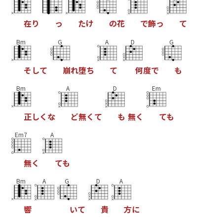
在
り
っ
た
け
の
花
で
飾
っ
て
Bm
G
A
D
G
そ
し
て
崩
れ
堕
ち
て
何
度
で
も
Bm
A
D
Em
正
し
く
な
ど
無
く
て
も
無
く
て
も
Em7
A
無
く
て
も
Bm
A
G
D
A
響
い
て
貴
方
に