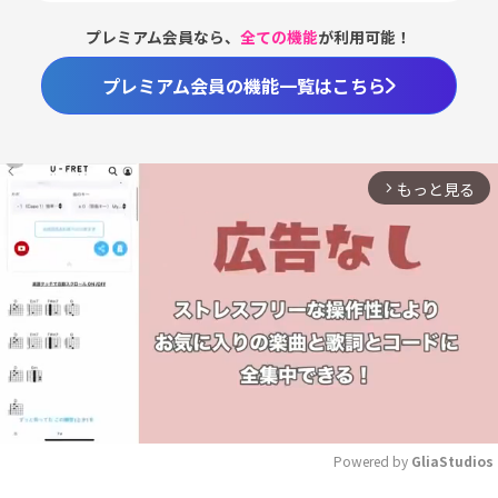
プレミアム会員なら、
全ての機能
が利用可能！
プレミアム会員の機能一覧はこちら
もっと見る
arrow_forward_ios
Powered by 
GliaStudios