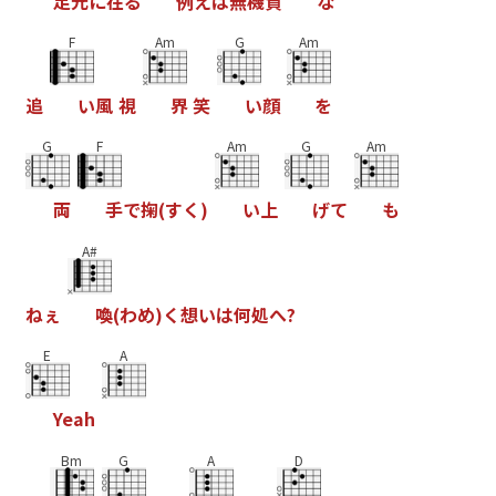
足
元
に
在
る
例
え
ば
無
機
質
な
F
Am
G
Am
追
い
風
視
界
笑
い
顔
を
G
F
Am
G
Am
両
手
で
掬
(
す
く
)
い
上
げ
て
も
A#
ね
ぇ
喚
(
わ
め
)
く
想
い
は
何
処
へ
?
E
A
Y
e
a
h
Bm
G
A
D