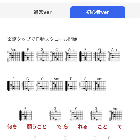
Mute
通常ver
初心者ver
楽譜タップで自動スクロール開始
Am
F
G
C
Am
F
G
Am
F
G
C
Am
F
G
Am
F
G
C
G
Am
何
を
願
う
こ
と
で
忘
れ
る
こ
と
で
F
G
C
G