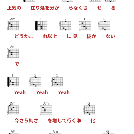
正
気
の
在
り
処
を
分
か
ら
な
く
さ
せ
る
Am
F
G
C
G
ど
う
か
こ
れ
以
上
に
見
抜
か
な
い
Am
で
F
G
C
Y
e
a
h
Y
e
a
h
Y
e
a
h
Dm
Am
G
今
さ
ら
鈍
さ
を
増
し
て
行
く
浄
化
A#
Am
G