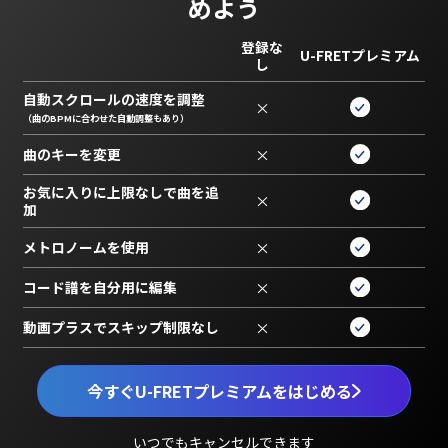
めよう
登録な
U-FRETプレミアム
し
自動スクロールの速度を調整
×
（曲のBPMに合わせた自動調整もあり）
曲のキーを変更
×
お気に入りに上限なしで曲を追
×
加
メトロノームを使用
×
コード譜を自分用に編集
×
動画プラスでスキップ制限なし
×
今すぐU-FRETプレミアムをはじめる
いつでもキャンセルできます