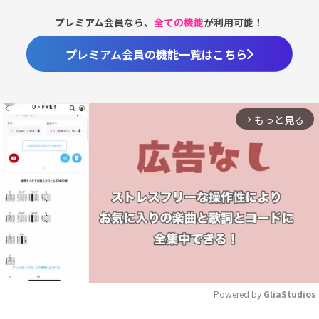
プレミアム会員なら、
全ての機能
が利用可能！
プレミアム会員の機能一覧はこちら
もっと見る
arrow_forward_ios
Powered by 
GliaStudios