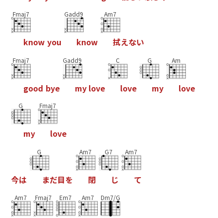
Fmaj7
Gadd9
Am7
k
n
o
w
y
o
u
k
n
o
w
拭
え
な
い
Fmaj7
Gadd9
C
G
Am
g
o
o
d
b
y
e
m
y
l
o
v
e
l
o
v
e
m
y
l
o
v
e
G
Fmaj7
m
y
l
o
v
e
G
Am7
G7
Am7
今
は
ま
だ
目
を
閉
じ
て
Am7
Fmaj7
Em7
Am7
Dm7/G