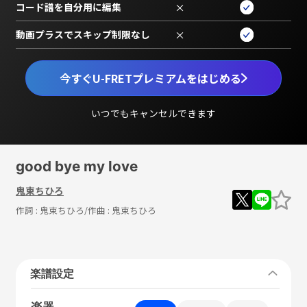
コード譜を自分用に編集
×
動画プラスでスキップ制限なし
×
今すぐU-FRETプレミアムをはじめる
いつでもキャンセルできます
good bye my love
鬼束ちひろ
作詞 :
鬼束ちひろ
/作曲 :
鬼束ちひろ
楽譜設定
楽器