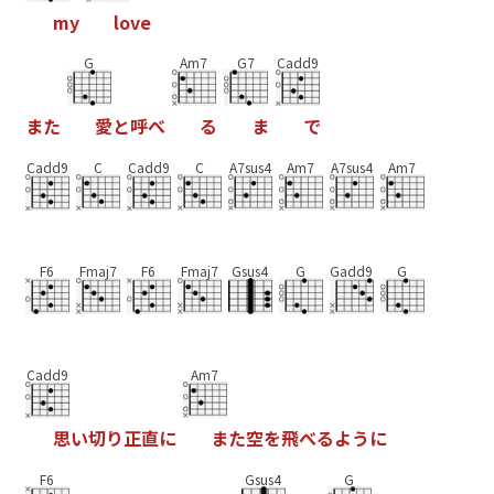
m
y
l
o
v
e
G
Am7
G7
Cadd9
ま
た
愛
と
呼
べ
る
ま
で
Cadd9
C
Cadd9
C
A7sus4
Am7
A7sus4
Am7
F6
Fmaj7
F6
Fmaj7
Gsus4
G
Gadd9
G
Cadd9
Am7
思
い
切
り
正
直
に
ま
た
空
を
飛
べ
る
よ
う
に
F6
Gsus4
G