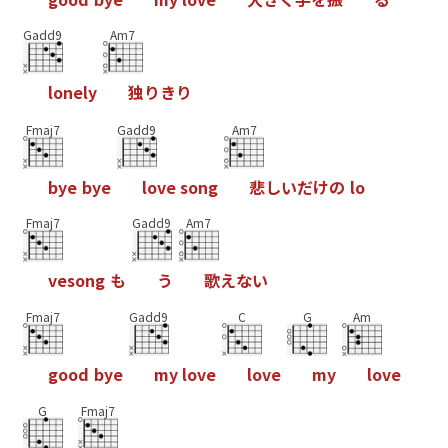
Gadd9
Am7
l
o
n
e
l
y
独
り
き
り
Fmaj7
Gadd9
Am7
b
y
e
b
y
e
l
o
v
e
s
o
n
g
悲
し
い
だ
け
の
l
o
Fmaj7
Gadd9
Am7
v
e
s
o
n
g
も
う
歌
え
な
い
Fmaj7
Gadd9
C
G
Am
g
o
o
d
b
y
e
m
y
l
o
v
e
l
o
v
e
m
y
l
o
v
e
G
Fmaj7