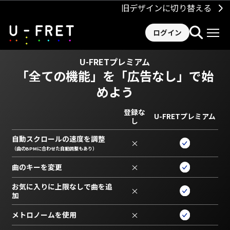
旧デザインに切り替える
ログイン
U-FRETプレミアム
「全ての機能」を
「広告なし」で始
めよう
登録な
U-FRETプレミアム
し
自動スクロールの速度を調整
×
（曲のBPMに合わせた自動調整もあり）
曲のキーを変更
×
お気に入りに上限なしで曲を追
×
加
メトロノームを使用
×