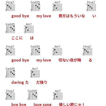
Fmaj7
Gadd9
Am7
Fmaj7
g
o
o
d
b
y
e
m
y
l
o
v
e
貴
方
は
も
う
い
な
い
Gadd9
Am7
こ
こ
に
は
Fmaj7
Gadd9
Am7
Fmaj7
g
o
o
d
b
y
e
m
y
l
o
v
e
切
な
い
夜
が
降
る
Gadd9
Am7
d
a
r
i
n
g
た
だ
独
り
Fmaj7
Gadd9
Am7
b
y
e
b
y
e
l
o
v
e
s
o
n
g
優
し
い
歌
じ
ゃ
I