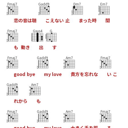
Fmaj7
Gadd9
Dm7
Em7
恋
の
音
は
聴
こ
え
な
い
止
ま
っ
た
時
間
Fmaj7
Gsus4
G
も
動
き
出
す
Fmaj7
Gadd9
Am7
Fmaj7
g
o
o
d
b
y
e
m
y
l
o
v
e
貴
方
を
忘
れ
な
い
こ
Gadd9
Am7
れ
か
ら
も
Fmaj7
Gadd9
Am7
Fmaj7
g
o
o
d
b
y
e
m
y
l
o
v
e
大
き
く
手
を
振
る