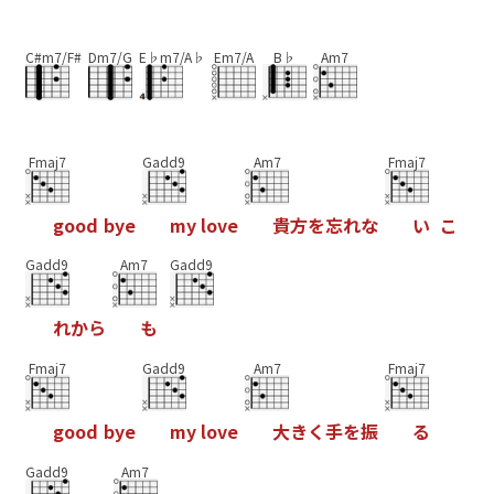
C#m7/F#
Dm7/G
E♭m7/A♭
Em7/A
B♭
Am7
Fmaj7
Gadd9
Am7
Fmaj7
g
o
o
d
b
y
e
m
y
l
o
v
e
貴
方
を
忘
れ
な
い
こ
Gadd9
Am7
Gadd9
れ
か
ら
も
Fmaj7
Gadd9
Am7
Fmaj7
g
o
o
d
b
y
e
m
y
l
o
v
e
大
き
く
手
を
振
る
Gadd9
Am7