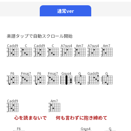
Mute
通常ver
楽譜タップで自動スクロール開始
Cadd9
C
Cadd9
C
A7sus4
Am7
A7sus4
Am7
F6
Fmaj7
F6
Fmaj7
Gsus4
G
Gadd9
G
Cadd9
Am7
心
を
読
ま
な
い
で
何
も
言
わ
ず
に
抱
き
締
め
て
F6
Gsus4
G