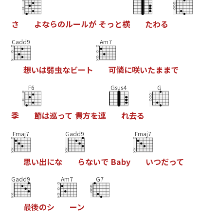
さ
よ
な
ら
の
ル
ー
ル
が
そ
っ
と
横
た
わ
る
Cadd9
Am7
想
い
は
弱
虫
な
ビ
ー
ト
可
憐
に
咲
い
た
ま
ま
で
F6
Gsus4
G
季
節
は
巡
っ
て
貴
方
を
連
れ
去
る
Fmaj7
Gadd9
Fmaj7
思
い
出
に
な
ら
な
い
で
B
a
b
y
い
つ
だ
っ
て
Gadd9
Am7
G7
最
後
の
シ
ー
ン