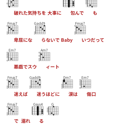
破
れ
た
気
持
ち
を
大
事
に
包
ん
で
も
Fmaj7
Gadd9
Fmaj7
卑
屈
に
な
ら
な
い
で
B
a
b
y
い
つ
だ
っ
て
Em7
Am7
悪
戯
で
ス
ウ
ィ
ー
ト
Fmaj7
Gadd9
Dm7
Em7
迷
え
ば
迷
う
ほ
ど
に
涙
は
傷
口
Fmaj7
Gsus4
G
で
溺
れ
る