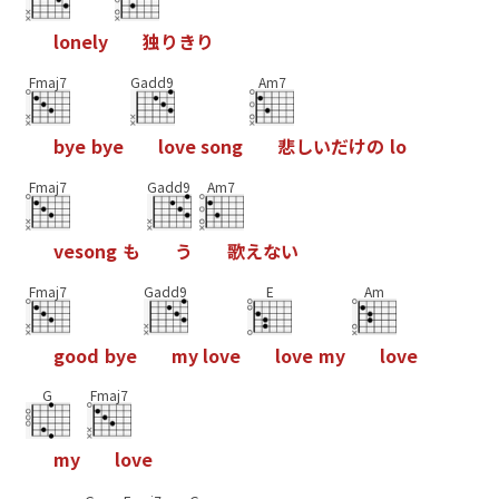
l
o
n
e
l
y
独
り
き
り
Fmaj7
Gadd9
Am7
b
y
e
b
y
e
l
o
v
e
s
o
n
g
悲
し
い
だ
け
の
l
o
Fmaj7
Gadd9
Am7
v
e
s
o
n
g
も
う
歌
え
な
い
Fmaj7
Gadd9
E
Am
g
o
o
d
b
y
e
m
y
l
o
v
e
l
o
v
e
m
y
l
o
v
e
G
Fmaj7
m
y
l
o
v
e