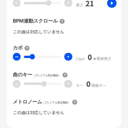
21
ー
+
速さ
BPM連動スクロール
この曲は対応していません
カポ
0
ー
+
Capo
★簡単弾き
曲のキー
（プレミアム限定機能）
0
ー
+
キー
原曲キー
メトロノーム
（プレミアム限定機能）
この曲は対応していません