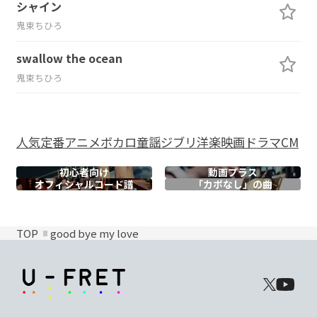
シャイン
鬼束ちひろ
swallow the ocean
鬼束ちひろ
人気
定番
アニメ
ボカロ
童謡
ジブリ
洋楽
映画
ドラマ
CM
初心者向け
動画プラス
オフィシャル
コード譜
「カポなし」の曲
TOP
good bye my love