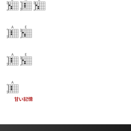
A
E
A
E
A
甘
い
記
憶