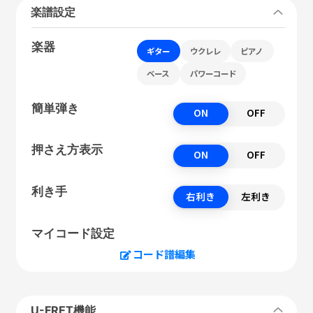
楽譜設定
楽器
ギター
ウクレレ
ピアノ
ベース
パワーコード
簡単弾き
ON
OFF
押さえ方表示
ON
OFF
利き手
右利き
左利き
マイコード設定
コード譜編集
U-FRET機能