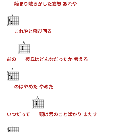
始
ま
り
散
ら
か
し
た
妄
想
あ
れ
や
E
こ
れ
や
と
飛
び
回
る
A
前
の
彼
氏
は
ど
ん
な
だ
っ
た
か
考
え
る
E
の
は
や
め
た
や
め
た
A
い
つ
だ
っ
て
頭
は
君
の
こ
と
ば
か
り
ま
た
す
E