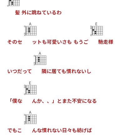
髪
外
に
跳
ね
て
い
る
わ
A
E
そ
の
セ
ッ
ト
も
可
愛
い
さ
も
も
う
ご
馳
走
様
A
い
つ
だ
っ
て
隣
に
居
て
も
慣
れ
な
い
し
E
「
僕
な
ん
か
、
、
」
と
ま
た
不
安
に
な
る
A
で
も
こ
ん
な
慣
れ
な
い
日
々
も
紡
げ
ば