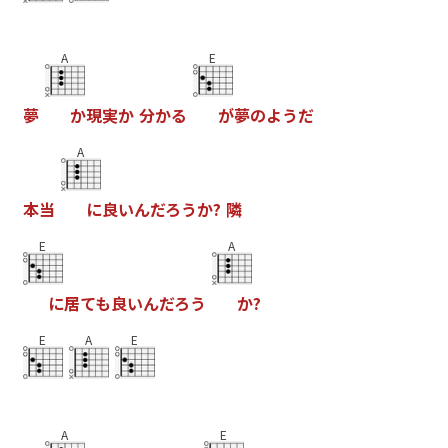
A
E
夢
か
現
実
か
分
か
る
が
夢
の
よ
う
だ
A
本
当
に
良
い
ん
だ
ろ
う
か
?
隣
E
A
に
居
て
も
良
い
ん
だ
ろ
う
か
?
E
A
E
A
E