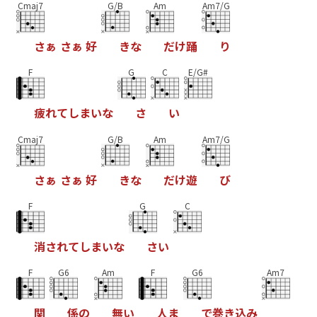
Cmaj7
G/B
Am
Am7/G
さ
ぁ
さ
ぁ
好
き
な
だ
け
踊
り
F
G
C
E/G#
疲
れ
て
し
ま
い
な
さ
い
Cmaj7
G/B
Am
Am7/G
さ
ぁ
さ
ぁ
好
き
な
だ
け
遊
び
F
G
C
消
さ
れ
て
し
ま
い
な
さ
い
F
G6
Am
F
G6
Am7
関
係
の
無
い
人
ま
で
巻
き
込
み