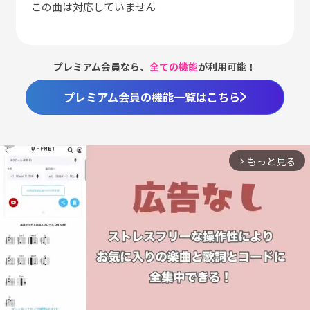
この曲は対応していません
プレミアム会員なら、
全ての機能
が利用可能！
プレミアム会員の機能一覧はこちら
もっと見る
arrow_forward_ios