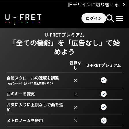
旧デザインに切り替える
ログイン
U-FRETプレミアム
「全ての機能」を
「広告なし」で始
めよう
登録な
U-FRETプレミアム
し
自動スクロールの速度を調整
×
（曲のBPMに合わせた自動調整もあり）
曲のキーを変更
×
お気に入りに上限なしで曲を追
×
加
メトロノームを使用
×