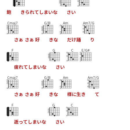
飽
き
ら
れ
て
し
ま
い
な
さ
い
Cmaj7
G/B
Am
Am7/G
さ
ぁ
さ
ぁ
好
き
な
だ
け
踊
り
F
G
C
E/G#
疲
れ
て
し
ま
い
な
さ
い
Cmaj7
G/B
Am
Am7/G
さ
ぁ
さ
ぁ
好
き
な
様
に
生
き
て
F
G
C
逝
っ
て
し
ま
い
な
さ
い