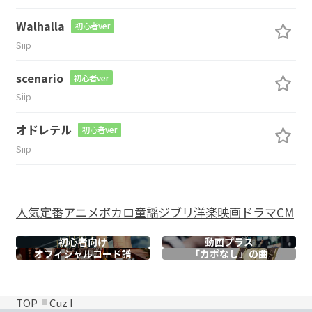
Walhalla
初心者ver
Siip
scenario
初心者ver
Siip
オドレテル
初心者ver
Siip
人気
定番
アニメ
ボカロ
童謡
ジブリ
洋楽
映画
ドラマ
CM
初心者向け
動画プラス
オフィシャル
コード譜
「カポなし」の曲
TOP
Cuz I