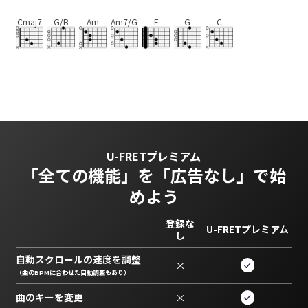
Cmaj7
G/B
Am
Am7/G
F
G
C
U-FRETプレミアム
「全ての機能」を
「広告なし」で始
めよう
登録な
U-FRETプレミアム
し
自動スクロールの速度を調整
×
（曲のBPMに合わせた自動調整もあり）
曲のキーを変更
×