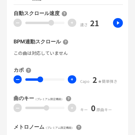
自動スクロール速度
21
ー
+
速さ
BPM連動スクロール
この曲は対応していません
カポ
2
ー
+
Capo
★簡単弾き
曲のキー
（プレミアム限定機能）
0
ー
+
キー
原曲キー
メトロノーム
（プレミアム限定機能）