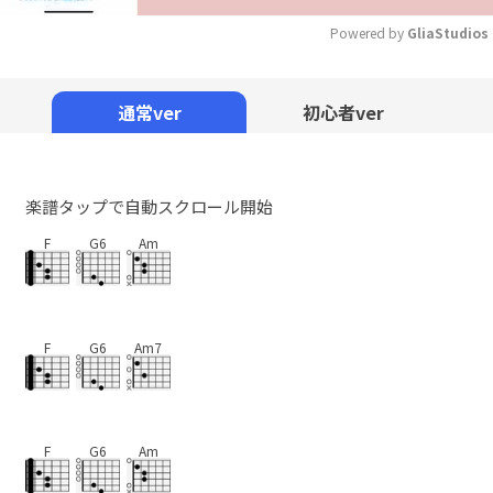
Powered by 
GliaStudios
Mute
通常ver
初心者ver
楽譜タップで自動スクロール開始
F
G6
Am
F
G6
Am7
F
G6
Am