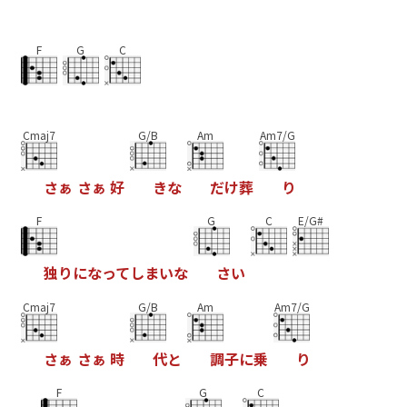
F
G
C
Cmaj7
G/B
Am
Am7/G
さ
ぁ
さ
ぁ
好
き
な
だ
け
葬
り
F
G
C
E/G#
独
り
に
な
っ
て
し
ま
い
な
さ
い
Cmaj7
G/B
Am
Am7/G
さ
ぁ
さ
ぁ
時
代
と
調
子
に
乗
り
F
G
C