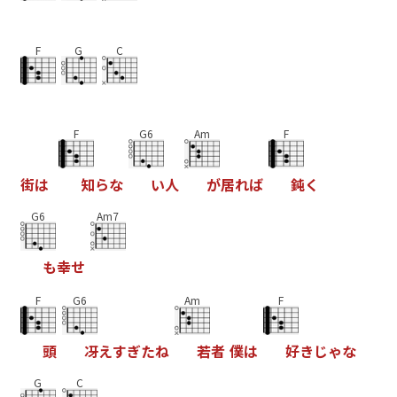
F
G
C
F
G6
Am
F
街
は
知
ら
な
い
人
が
居
れ
ば
鈍
く
G6
Am7
も
幸
せ
F
G6
Am
F
頭
冴
え
す
ぎ
た
ね
若
者
僕
は
好
き
じ
ゃ
な
G
C