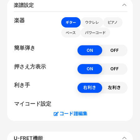
楽譜設定
楽器
ギター
ウクレレ
ピアノ
ベース
パワーコード
簡単弾き
ON
OFF
押さえ方表示
ON
OFF
利き手
右利き
左利き
マイコード設定
コード譜編集
U-FRET機能