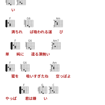
い
F
G6
Am
満
ち
れ
ば
吸
わ
れ
る
運
び
F
G6
Am7
単
純
に
遣
る
瀬
無
い
F
G6
Am
蜜
を
吸
い
す
ぎ
た
ね
空
っ
ぽ
よ
F
G
C
や
っ
ぱ
君
は
嫌
い