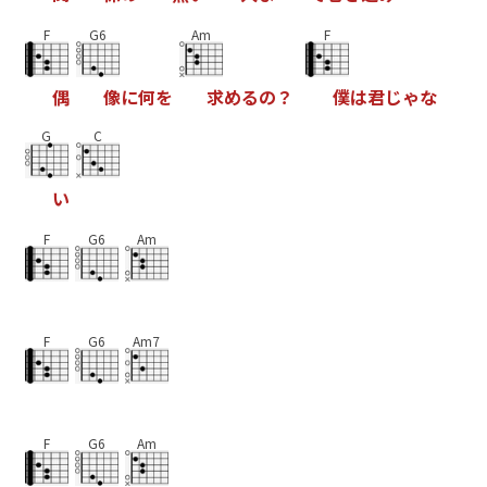
F
G6
Am
F
偶
像
に
何
を
求
め
る
の
？
僕
は
君
じ
ゃ
な
G
C
い
F
G6
Am
F
G6
Am7
F
G6
Am