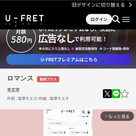
旧デザインに切り替える
ログイン
ロマンス
動画プラス
羊文学
作詞 :
塩塚モエカ
/作曲 :
塩塚モエカ
もっと見る
arrow_forward_ios