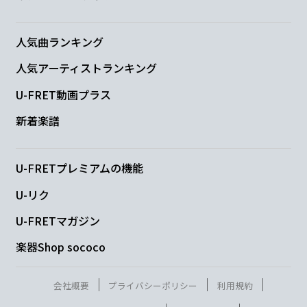
巻き戻せない
人気曲ランキング
A
B
E
A
人気アーティストランキング
そうだ
よ
女の子は
いつだって
U-FRET動画プラス
D
新着楽譜
無敵だよ
U-FRETプレミアムの機能
E
D
A
D
E
D
A
D
U-リク
U-FRETマガジン
E
D
A
D
E
F#m
G
A
楽器Shop sococo
会社概要
プライバシーポリシー
利用規約