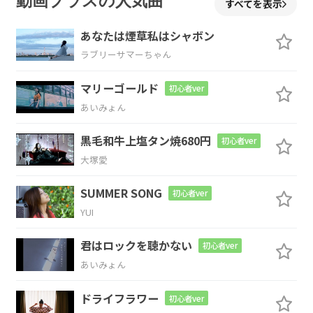
動画プラスの人気曲
すべてを表示
あなたは煙草私はシャボン
E
D
A
ラブリーサマーちゃん
いやほんと
は誰かじゃなくて
きみのこ
マリーゴールド
初心者ver
D
あいみょん
と
探している、
黒毛和牛上塩タン焼680円
初心者ver
大塚愛
E
D
A
E
SUMMER SONG
初心者ver
でもそれは
秘密のことよ！
YUI
A
B
E
A
B
君はロックを聴かない
初心者ver
あいみょん
悪魔
の
タネが育つ
時間
の
E
ドライフラワー
初心者ver