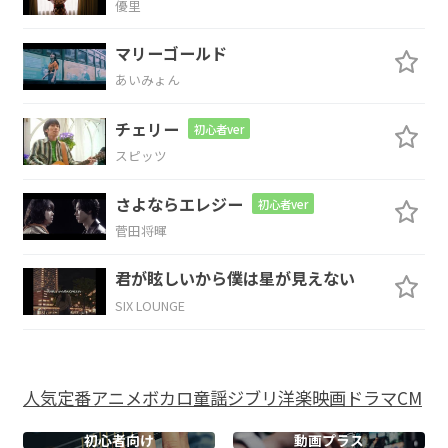
優里
問題だよ
マリーゴールド
A
B
E
A
あいみょん
そうだ
よ
女の子は
欲しいもの
チェリー
初心者ver
D
スピッツ
ばかりだよ
さよならエレジー
初心者ver
菅田将暉
E
D
A
D
E
D
A
D
君が眩しいから僕は星が見えない
SIX LOUNGE
E
D
A
人気
定番
アニメ
ボカロ
童謡
ジブリ
洋楽
映画
ドラマ
CM
たくさんの
言葉より
ふれたいよ、
D
E
D
初心者向け
動画プラス