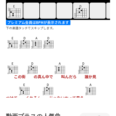
E
D
プレミアム会員はBPMが表示されます
下の楽譜タッチでスキップします。
E
D
A
D
E
D
A
D
この街
の真ん中で
叫んだら
誰か見
E
D
A
つけて
くれるん
じゃないかって思う
D