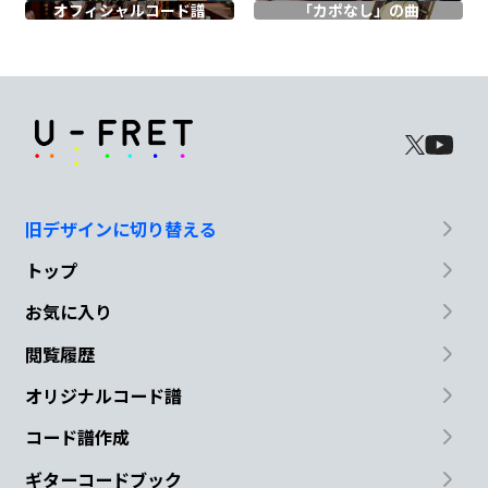
オフィシャル
コード譜
「カポなし」の曲
もうダメなの？
いつだって
考えてるのに
A
D
E
D
A
D
旧デザインに切り替える
これで
最後？構わない！
銃口は
狙
E
D
A
トップ
お気に入り
いを定め
スタートの
合図で撃ち抜け！
閲覧履歴
A
B
E
A
B
オリジナルコード譜
悪魔
の
タネが育つ
時間
は
コード譜作成
E
ギターコードブック