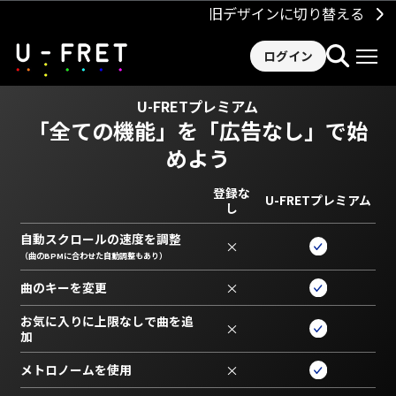
旧デザインに切り替える
ログイン
U-FRETプレミアム
「全ての機能」を
「広告なし」で始
めよう
登録な
U-FRETプレミアム
し
自動スクロールの速度を調整
×
（曲のBPMに合わせた自動調整もあり）
曲のキーを変更
×
お気に入りに上限なしで曲を追
×
加
メトロノームを使用
×