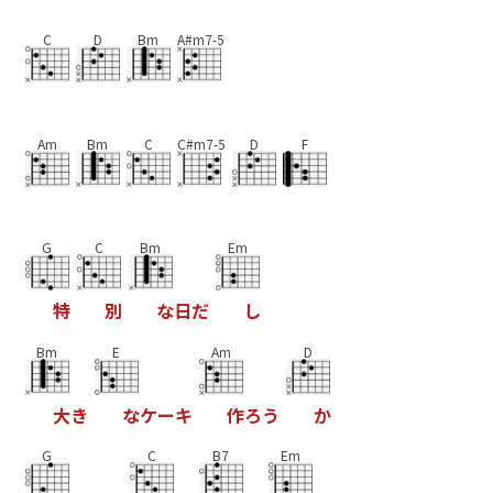
C
D
Bm
A#m7-5
Am
Bm
C
C#m7-5
D
F
G
C
Bm
Em
特
別
な
日
だ
し
Bm
E
Am
D
大
き
な
ケ
ー
キ
作
ろ
う
か
G
C
B7
Em