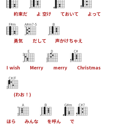
約
束
だ
よ
空
け
て
お
い
て
よ
っ
て
F#m
A#m7-5
B
勇
気
だ
し
て
声
か
け
ち
ゃ
え
E
D
C#
I
w
i
s
h
M
e
r
r
y
m
e
r
r
y
C
h
r
i
s
t
m
a
s
C#/F
(
わ
お
！
)
A
B
G#m
C#7
ほ
ら
み
ん
な
を
呼
ん
で