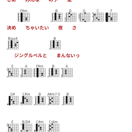
F#m
B
D
G
C
F
決
め
ち
ゃ
い
た
い
夜
さ
Bsus4
B
ジ
ン
グ
ル
ベ
ル
と
ま
ん
な
い
っ
E
A
F#m
B
A
G#
C#m
B
A#m7-5
B
E
B/D#
C#m
Cdim