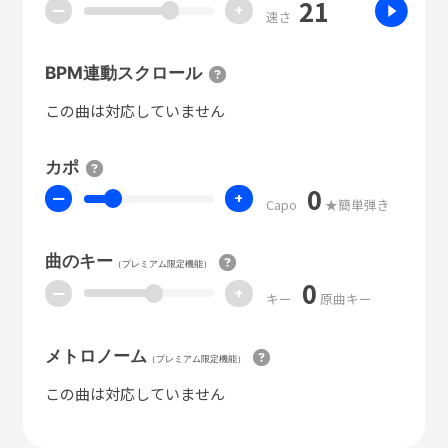
21
ー
+
速さ
BPM連動スクロール
この曲は対応していません
カポ
0
ー
+
Capo
★簡単弾き
曲のキー
（プレミアム限定機能）
0
ー
+
キー
原曲キー
メトロノーム
（プレミアム限定機能）
この曲は対応していません