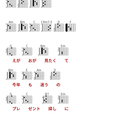
Am
Bm
C
C#m7-5
D
F
G
C
Bm
Em
え
が
お
が
見
た
く
て
Bm
E
Am
D
今
年
も
迷
う
の
G
C
B7
Em
プ
レ
ゼ
ン
ト
探
し
に