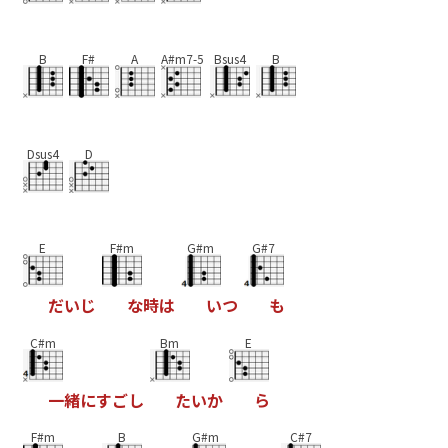
B
F#
A
A#m7-5
Bsus4
B
Dsus4
D
E
F#m
G#m
G#7
だ
い
じ
な
時
は
い
つ
も
C#m
Bm
E
一
緒
に
す
ご
し
た
い
か
ら
F#m
B
G#m
C#7