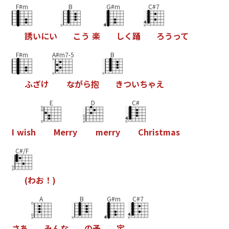
F#m
B
G#m
C#7
誘
い
に
い
こ
う
楽
し
く
踊
ろ
う
っ
て
F#m
A#m7-5
B
ふ
ざ
け
な
が
ら
抱
き
つ
い
ち
ゃ
え
E
D
C#
I
w
i
s
h
M
e
r
r
y
m
e
r
r
y
C
h
r
i
s
t
m
a
s
C#/F
(
わ
お
！
)
A
B
G#m
C#7
さ
あ
み
ん
な
の
予
定