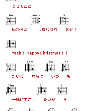
う
っ
て
こ
と
Am
C#m7-5
D
伝
わ
る
よ
し
あ
わ
せ
な
気
分
！
B
Y
e
a
h
！
H
a
p
p
y
C
h
r
i
s
t
m
a
s
！
！
E
F#m
G#m
G#7
だ
い
じ
な
時
は
い
つ
も
C#m
Bm
E
一
緒
に
す
ご
し
た
い
か
ら
F#m
B
G#m
C#7