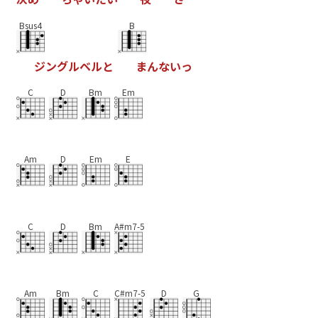
Bsus4
B
ジ
ン
グ
ル
ベ
ル
と
ま
ん
な
い
っ
C
D
Bm
Em
Am
D
Em
E
C
D
Bm
A#m7-5
Am
Bm
C
C#m7-5
D
G