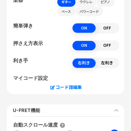
ギター
ウクレレ
ピアノ
ベース
パワーコード
簡単弾き
ON
OFF
押さえ方表示
ON
OFF
利き手
右利き
左利き
マイコード設定
コード譜編集
U-FRET機能
自動スクロール速度