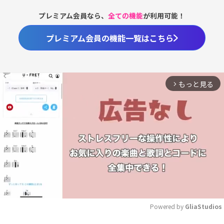
プレミアム会員なら、
全ての機能
が利用可能！
プレミアム会員の機能一覧はこちら
もっと見る
arrow_forward_ios
Powered by 
GliaStudios