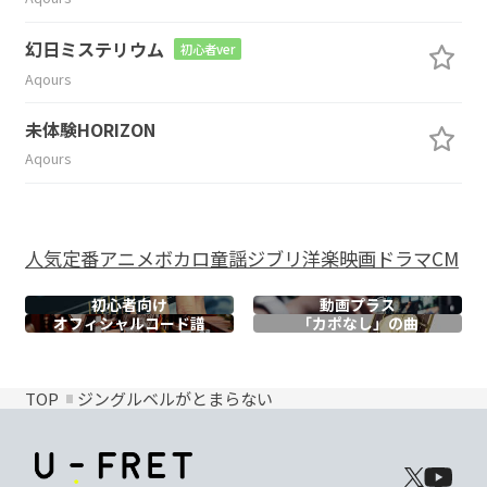
幻日ミステリウム
初心者ver
Aqours
未体験HORIZON
Aqours
人気
定番
アニメ
ボカロ
童謡
ジブリ
洋楽
映画
ドラマ
CM
初心者向け
動画プラス
オフィシャル
コード譜
「カポなし」の曲
TOP
ジングルベルがとまらない