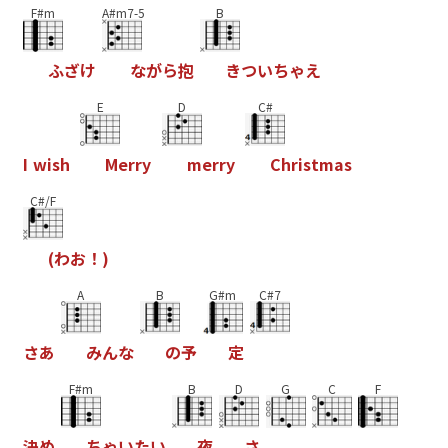
F#m
A#m7-5
B
ふ
ざ
け
な
が
ら
抱
き
つ
い
ち
ゃ
え
E
D
C#
I
w
i
s
h
M
e
r
r
y
m
e
r
r
y
C
h
r
i
s
t
m
a
s
C#/F
(
わ
お
！
)
A
B
G#m
C#7
さ
あ
み
ん
な
の
予
定
F#m
B
D
G
C
F
決
め
ち
ゃ
い
た
い
夜
さ