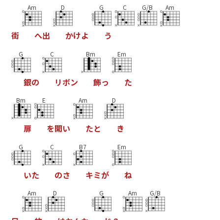
Am
D
G
C
G/B
Am
街
へ
出
か
け
よ
う
G
C
Bm
Em
銀
の
リ
ボ
ン
飾
っ
た
Bm
E
Am
D
扉
を
開
い
た
と
き
G
C
B7
Em
い
た
の
さ
キ
ミ
が
ね
Am
D
G
Am
G/B