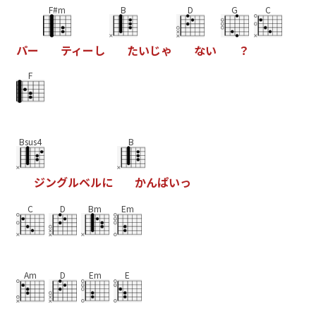
F#m
B
D
G
C
パ
ー
テ
ィ
ー
し
た
い
じ
ゃ
な
い
？
F
Bsus4
B
ジ
ン
グ
ル
ベ
ル
に
か
ん
ぱ
い
っ
C
D
Bm
Em
Am
D
Em
E