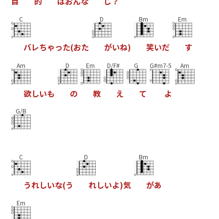
目
的
は
お
ん
な
じ
？
C
D
Bm
Em
バ
レ
ち
ゃ
っ
た
(
お
た
が
い
ね
)
笑
い
だ
す
Am
D
Em
D/F#
G
G#m7-5
Am
欲
し
い
も
の
教
え
て
よ
G/B
C
D
Bm
う
れ
し
い
な
(
う
れ
し
い
よ
)
気
が
あ
Em