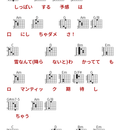
し
っ
ぱ
い
す
る
予
感
は
Am
D
G
Am
G/B
口
に
し
ち
ゃ
ダ
メ
さ
！
C
D
Bm
Em
雪
な
ん
て
(
降
ら
な
い
と
)
わ
か
っ
て
て
も
Am
D
Em
D/F#
G
ロ
マ
ン
テ
ィ
ッ
ク
期
待
し
G#m7-5
Am
G/B
ち
ゃ
う
C
D
Bm
Em