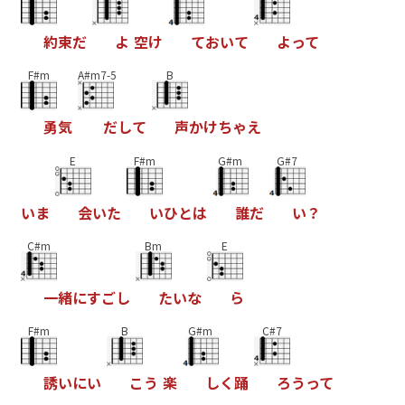
約
束
だ
よ
空
け
て
お
い
て
よ
っ
て
F#m
A#m7-5
B
勇
気
だ
し
て
声
か
け
ち
ゃ
え
E
F#m
G#m
G#7
い
ま
会
い
た
い
ひ
と
は
誰
だ
い
？
C#m
Bm
E
一
緒
に
す
ご
し
た
い
な
ら
F#m
B
G#m
C#7
誘
い
に
い
こ
う
楽
し
く
踊
ろ
う
っ
て