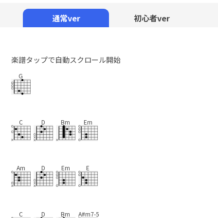
Mute
通常ver
初心者ver
楽譜タップで自動スクロール開始
G
C
D
Bm
Em
Am
D
Em
E
C
D
Bm
A#m7-5