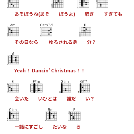
あ
そ
ぼ
う
ね
(
あ
そ
ぼ
う
よ
)
騒
ぎ
す
ぎ
て
も
Am
C#m7-5
D
そ
の
日
な
ら
ゆ
る
さ
れ
る
身
分
？
B
Y
e
a
h
！
D
a
n
c
i
n
'
C
h
r
i
s
t
m
a
s
！
！
E
F#m
G#m
G#7
会
い
た
い
ひ
と
は
誰
だ
い
？
C#m
Bm
E
一
緒
に
す
ご
し
た
い
な
ら