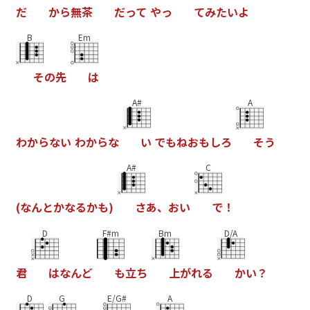
だ
か
ら
無
茶
だ
っ
て
や
っ
て
み
た
い
よ
B
Em
そ
の
先
は
A#
A
わ
か
ら
な
い
わ
か
ら
な
い
で
も
ね
お
も
し
ろ
そ
う
A#
C
(
な
ん
と
か
な
る
か
も
)
さ
あ
、
お
い
で
！
D
F#m
Bm
D/A
君
は
な
ん
ど
も
立
ち
上
が
れ
る
か
い
？
D
G
E/G#
A