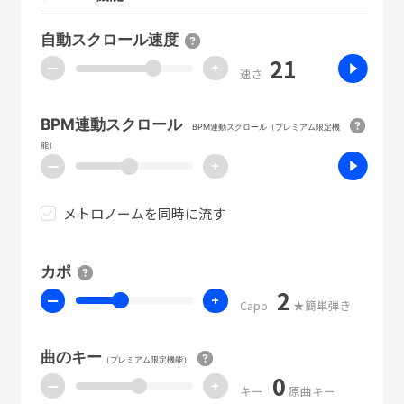
自動スクロール速度
21
ー
+
速さ
BPM連動スクロール
BPM連動スクロール（プレミアム限定機
能）
ー
+
メトロノームを同時に流す
カポ
2
ー
+
Capo
★簡単弾き
曲のキー
（プレミアム限定機能）
0
ー
+
キー
原曲キー