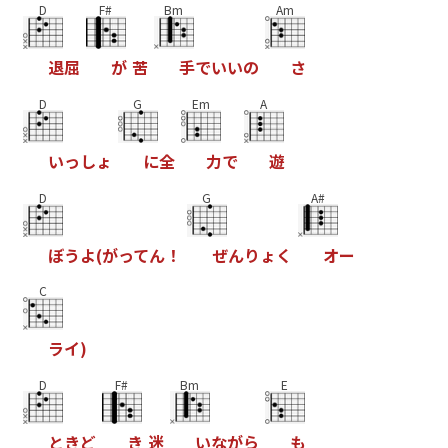
D
F#
Bm
Am
退
屈
が
苦
手
で
い
い
の
さ
D
G
Em
A
い
っ
し
ょ
に
全
力
で
遊
D
G
A#
ぼ
う
よ
(
が
っ
て
ん
！
ぜ
ん
り
ょ
く
オ
ー
C
ラ
イ
)
D
F#
Bm
E
と
き
ど
き
迷
い
な
が
ら
も