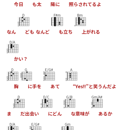
今
日
も
太
陽
に
照
ら
さ
れ
て
る
よ
D
F#m
Bm
な
ん
ど
も
な
ん
ど
も
立
ち
上
が
れ
る
D/A
か
い
？
D
G
E/G#
A
胸
に
手
を
あ
て
“
Y
e
s
!
!
”
と
笑
う
ん
だ
よ
D
D/C
G/B
Gm/A#
ま
だ
出
会
い
に
ど
ん
な
意
味
が
あ
る
か
D/A
E/G#
Gm