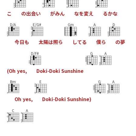
こ
の
出
会
い
が
み
ん
な
を
変
え
る
か
な
D/A
E/G#
Gm
A
D
今
日
も
太
陽
は
照
ら
し
て
る
僕
ら
の
夢
D/F#
G
A
(
O
h
y
e
s
,
D
o
k
i
-
D
o
k
i
S
u
n
s
h
i
n
e
Bm
E
G
A
O
h
y
e
s
,
D
o
k
i
-
D
o
k
i
S
u
n
s
h
i
n
e
)
C
A