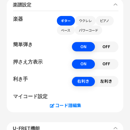
楽譜設定
楽器
ギター
ウクレレ
ピアノ
ベース
パワーコード
簡単弾き
ON
OFF
押さえ方表示
ON
OFF
利き手
右利き
左利き
マイコード設定
コード譜編集
U-FRET機能