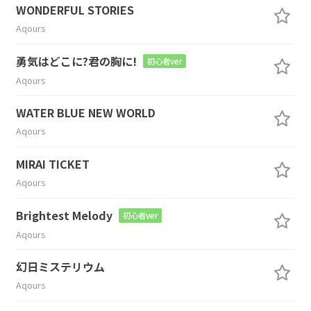
WONDERFUL STORIES
Aqours
勇気はどこに?君の胸に!
初心者ver
Aqours
WATER BLUE NEW WORLD
Aqours
MIRAI TICKET
Aqours
Brightest Melody
初心者ver
Aqours
幻日ミステリウム
Aqours