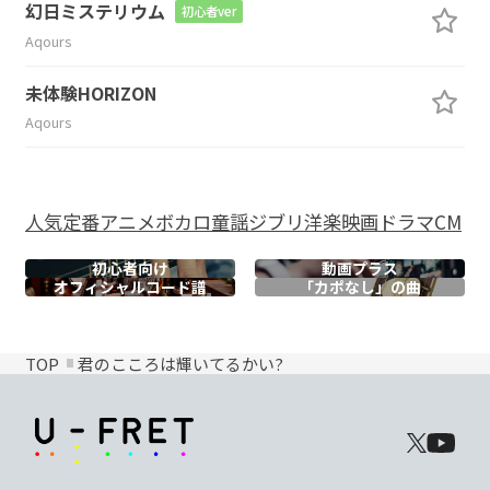
幻日ミステリウム
初心者ver
Aqours
未体験HORIZON
Aqours
人気
定番
アニメ
ボカロ
童謡
ジブリ
洋楽
映画
ドラマ
CM
初心者向け
動画プラス
オフィシャル
コード譜
「カポなし」の曲
TOP
君のこころは輝いてるかい?