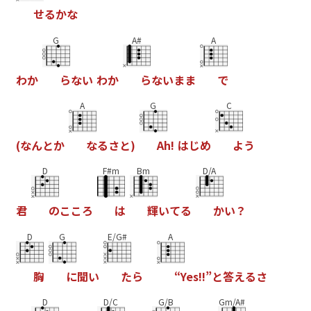
せ
る
か
な
G
A#
A
わ
か
ら
な
い
わ
か
ら
な
い
ま
ま
で
A
G
C
(
な
ん
と
か
な
る
さ
と
)
A
h
!
は
じ
め
よ
う
D
F#m
Bm
D/A
君
の
こ
こ
ろ
は
輝
い
て
る
か
い
？
D
G
E/G#
A
胸
に
聞
い
た
ら
“
Y
e
s
!
!
”
と
答
え
る
さ
D
D/C
G/B
Gm/A#