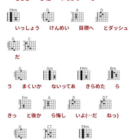
F#m
G
A
D
い
っ
し
ょ
う
け
ん
め
い
目
標
へ
と
ダ
ッ
シ
ュ
G
C
だ
G
Gm
F#m
Bm
う
ま
く
い
か
な
い
っ
て
あ
き
ら
め
た
ら
Em
A
D
D7
き
っ
と
後
か
ら
悔
し
い
よ
(
…
だ
ね
っ
)
G
C7
F#m