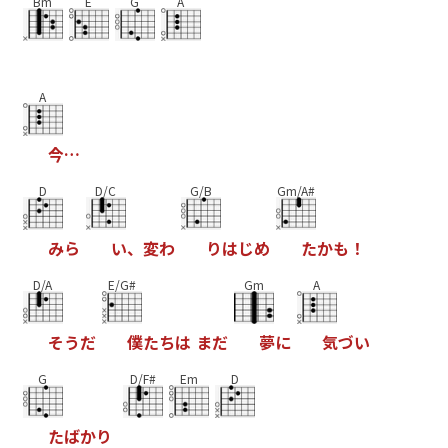
Bm
E
G
A
A
今
…
D
D/C
G/B
Gm/A#
み
ら
い
、
変
わ
り
は
じ
め
た
か
も
！
D/A
E/G#
Gm
A
そ
う
だ
僕
た
ち
は
ま
だ
夢
に
気
づ
い
G
D/F#
Em
D
た
ば
か
り