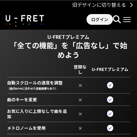
旧デザインに切り替える
ログイン
U-FRETプレミアム
「全ての機能」を
「広告なし」で始
めよう
登録な
U-FRETプレミアム
し
自動スクロールの速度を調整
×
（曲のBPMに合わせた自動調整もあり）
曲のキーを変更
×
お気に入りに上限なしで曲を追
×
加
メトロノームを使用
×