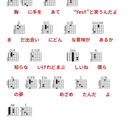
胸
に
手
を
あ
て
“
Y
e
s
!
!
”
と
笑
う
ん
だ
よ
D
D/C
G/B
Gm/A#
ま
だ
出
会
い
に
ど
ん
な
意
味
が
あ
る
か
D/A
E/G#
Gm
A
知
ら
な
い
け
れ
ど
ま
ぶ
し
い
ね
僕
ら
G
D/F#
Em
D/F#
C
G/B
の
夢
め
ざ
め
た
ん
だ
よ
A#
C