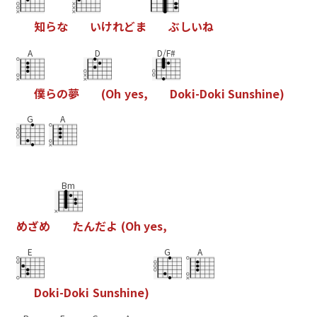
知
ら
な
い
け
れ
ど
ま
ぶ
し
い
ね
A
D
D/F#
僕
ら
の
夢
(
O
h
y
e
s
,
D
o
k
i
-
D
o
k
i
S
u
n
s
h
i
n
e
)
G
A
Bm
め
ざ
め
た
ん
だ
よ
(
O
h
y
e
s
,
E
G
A
D
o
k
i
-
D
o
k
i
S
u
n
s
h
i
n
e
)