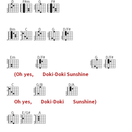
D
F#m
G
F#
Bm
C
D
G
D/F#
Em
D/F#
G
D/F#
(
O
h
y
e
s
,
D
o
k
i
-
D
o
k
i
S
u
n
s
h
i
n
e
C
G/B
D/A
O
h
y
e
s
,
D
o
k
i
-
D
o
k
i
S
u
n
s
h
i
n
e
)
G
E/G#
A