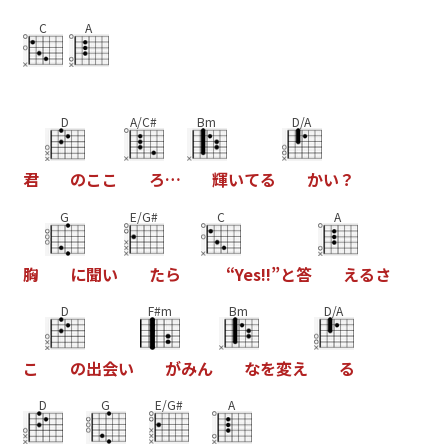
C
A
D
A/C#
Bm
D/A
君
の
こ
こ
ろ
…
輝
い
て
る
か
い
？
G
E/G#
C
A
胸
に
聞
い
た
ら
“
Y
e
s
!
!
”
と
答
え
る
さ
D
F#m
Bm
D/A
こ
の
出
会
い
が
み
ん
な
を
変
え
る
D
G
E/G#
A