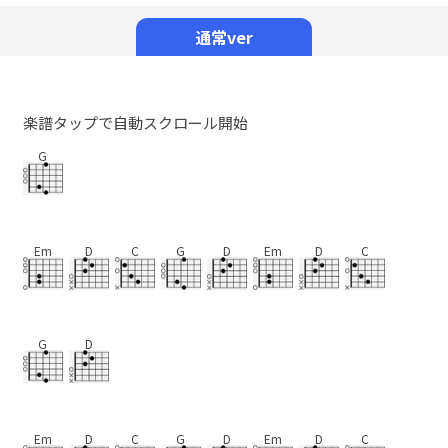
Mute
通常ver
楽譜タップで自動スクロール開始
G
Em
D
C
G
D
Em
D
C
G
D
Em
D
C
G
D
Em
D
C