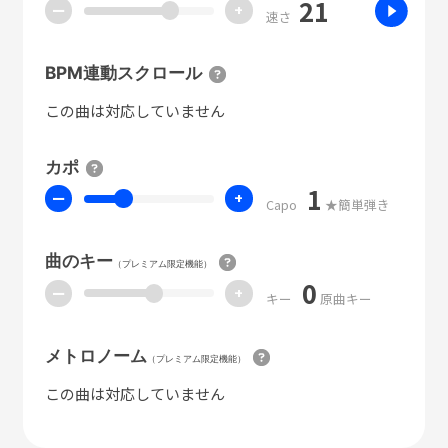
21
ー
+
速さ
BPM連動スクロール
この曲は対応していません
カポ
1
ー
+
Capo
★簡単弾き
曲のキー
（プレミアム限定機能）
0
ー
+
キー
原曲キー
メトロノーム
（プレミアム限定機能）
この曲は対応していません