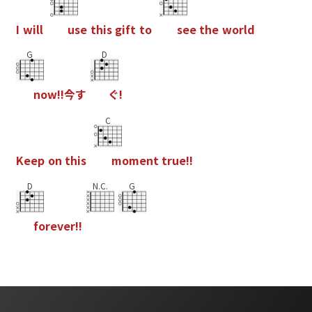
I
w
i
l
l
u
s
e
t
h
i
s
g
i
f
t
t
o
s
e
e
t
h
e
w
o
r
l
d
G
D
n
o
w
!
!
今
す
ぐ
!
C
K
e
e
p
o
n
t
h
i
s
m
o
m
e
n
t
t
r
u
e
!
!
D
N.C.
G
f
o
r
e
v
e
r
!
!