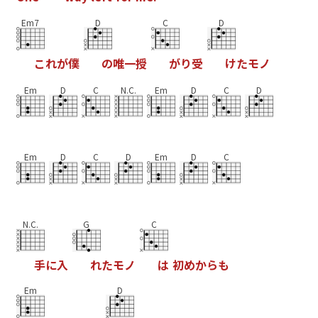
Em7
D
C
D
こ
れ
が
僕
の
唯
一
授
が
り
受
け
た
モ
ノ
Em
D
C
N.C.
Em
D
C
D
Em
D
C
D
Em
D
C
N.C.
G
C
手
に
入
れ
た
モ
ノ
は
初
め
か
ら
も
Em
D