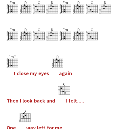
Em
D
C
D
Em
D
C
D
Em
D
C
D
Em
D
C
Em7
D
I
c
l
o
s
e
m
y
e
y
e
s
a
g
a
i
n
C
T
h
e
n
I
l
o
o
k
b
a
c
k
a
n
d
I
f
e
l
t
.
.
.
.
.
D
O
n
e
w
a
y
l
e
f
t
f
o
r
m
e
.