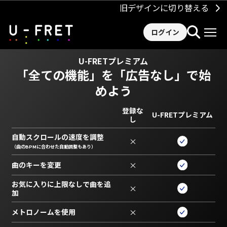
旧デザインに切り替える
ログイン
U-FRETプレミアム
「全ての機能」を
「広告なし」で始
めよう
登録な
U-FRETプレミアム
し
自動スクロールの速度を調整
×
（曲のBPMに合わせた自動調整もあり）
曲のキーを変更
×
お気に入りに上限なしで曲を追
×
加
メトロノームを使用
×