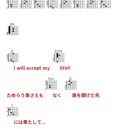
D#
G
D/F#
I
w
i
l
l
a
c
c
e
p
t
m
y
l
i
f
e
!
!
Em
D
た
め
ら
う
事
さ
え
も
な
く
扉
を
開
け
た
先
C
に
は
果
た
し
て
.
.
.