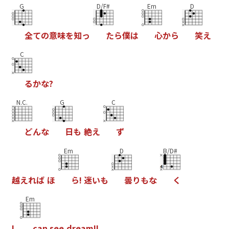
G
D/F#
Em
D
全
て
の
意
味
を
知
っ
た
ら
僕
は
心
か
ら
笑
え
C
る
か
な
?
N.C.
G
C
ど
ん
な
日
も
絶
え
ず
Em
D
B/D#
越
え
れ
ば
ほ
ら
!
迷
い
も
曇
り
も
な
く
Em
I
c
a
n
s
e
e
d
r
e
a
m
!
!