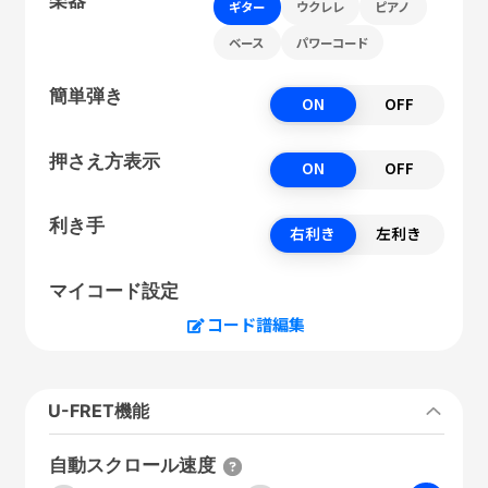
ギター
ウクレレ
ピアノ
ベース
パワーコード
簡単弾き
ON
OFF
押さえ方表示
ON
OFF
利き手
右利き
左利き
マイコード設定
コード譜編集
U-FRET機能
自動スクロール速度