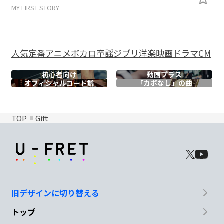
MY FIRST STORY
人気
定番
アニメ
ボカロ
童謡
ジブリ
洋楽
映画
ドラマ
CM
初心者向け
動画プラス
オフィシャル
コード譜
「カポなし」の曲
TOP
Gift
旧デザインに切り替える
トップ