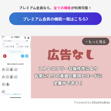
プレミアム会員なら、
全ての機能
が利用可能！
プレミアム会員の機能一覧はこちら
もっと見る
arrow_forward_ios
Powered by 
GliaStudios