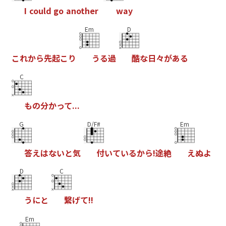
I
c
o
u
l
d
g
o
a
n
o
t
h
e
r
w
a
y
Em
D
こ
れ
か
ら
先
起
こ
り
う
る
過
酷
な
日
々
が
あ
る
C
も
の
分
か
っ
て
.
.
.
G
D/F#
Em
答
え
は
な
い
と
気
付
い
て
い
る
か
ら
!
途
絶
え
ぬ
よ
D
C
う
に
と
繋
げ
て
!
!
Em