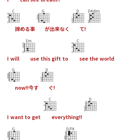
C
G
D
D#dim
諦
め
る
事
が
出
来
な
く
て
!
Em
C
I
w
i
l
l
u
s
e
t
h
i
s
g
i
f
t
t
o
s
e
e
t
h
e
w
o
r
l
d
G
D
n
o
w
!
!
今
す
ぐ
!
C
D
I
w
a
n
t
t
o
g
e
t
e
v
e
r
y
t
h
i
n
g
!
!
G
D/F#