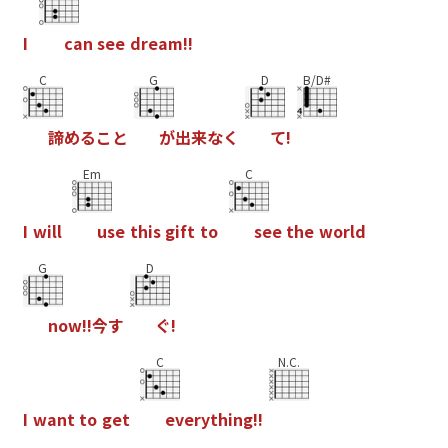
I
c
a
n
s
e
e
d
r
e
a
m
!
!
C
G
D
B/D#
諦
め
る
こ
と
が
出
来
な
く
て
!
Em
C
I
w
i
l
l
u
s
e
t
h
i
s
g
i
f
t
t
o
s
e
e
t
h
e
w
o
r
l
d
G
D
n
o
w
!
!
今
す
ぐ
!
C
N.C.
I
w
a
n
t
t
o
g
e
t
e
v
e
r
y
t
h
i
n
g
!
!