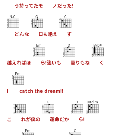
う
持
っ
て
た
モ
ノ
だ
っ
た
!
N.C.
G
C
ど
ん
な
日
も
絶
え
ず
Em
D
B/D#
越
え
れ
ば
ほ
ら
!
迷
い
も
曇
り
も
な
く
Em
I
c
a
t
c
h
t
h
e
d
r
e
a
m
!
!
C
G
D
D#dim
こ
れ
が
僕
の
運
命
だ
か
ら
!
Em
C