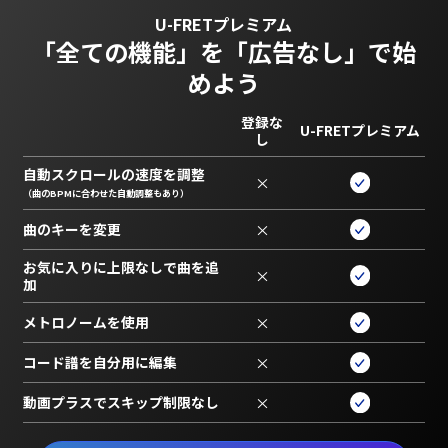
U-FRETプレミアム
「全ての機能」を
「広告なし」で始
めよう
登録な
U-FRETプレミアム
し
自動スクロールの速度を調整
×
（曲のBPMに合わせた自動調整もあり）
曲のキーを変更
×
お気に入りに上限なしで曲を追
×
加
メトロノームを使用
×
コード譜を自分用に編集
×
動画プラスでスキップ制限なし
×