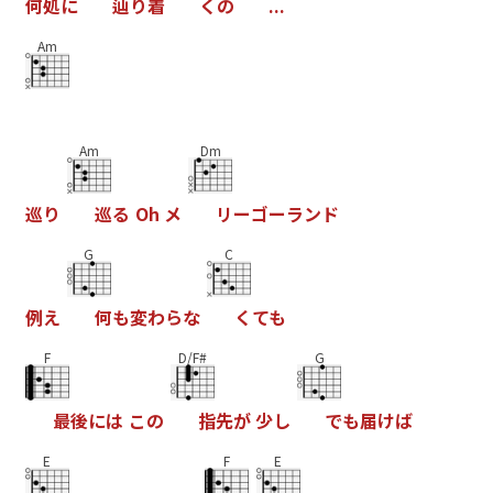
何
処
に
辿
り
着
く
の
.
.
.
Am
Am
Dm
巡
り
巡
る
O
h
メ
リ
ー
コ
ー
ラ
ン
ト
G
C
例
え
何
も
変
わ
ら
な
く
て
も
F
D/F#
G
最
後
に
は
こ
の
指
先
か
少
し
て
も
届
け
は
E
F
E