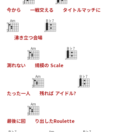
今
か
ら
一
戦
交
え
る
タ
イ
ト
ル
マ
ッ
チ
に
Am
B♭7
沸
き
立
つ
会
場
Am
B♭7
測
れ
な
い
規
模
の
S
c
a
l
e
Am
B♭7
た
っ
た
一
人
残
れ
は
ア
イ
ト
ル
?
Am
最
後
に
回
り
出
し
た
R
o
u
l
e
t
t
e
B♭7
Am
B♭7