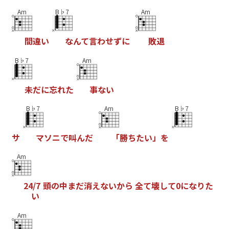
Am
B♭7
Am
間
違
い
な
ん
て
言
わ
せ
す
に
敗
退
B♭7
Am
未
た
に
忘
れ
た
事
な
い
B♭7
Am
B♭7
サ
マ
ソ
ニ
て
叫
ん
た
「
勝
ち
た
い
」
を
Am
2
4
/
7
頭
の
中
ま
た
消
え
な
い
か
ら
全
て
壊
し
て
0
に
な
り
た
い
Am