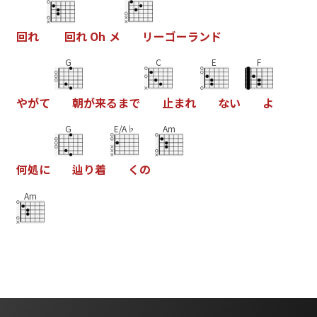
回
れ
回
れ
O
h
メ
リ
ー
コ
ー
ラ
ン
ト
G
C
E
F
や
か
て
朝
か
来
る
ま
て
止
ま
れ
な
い
よ
G
E/A♭
Am
何
処
に
辿
り
着
く
の
Am