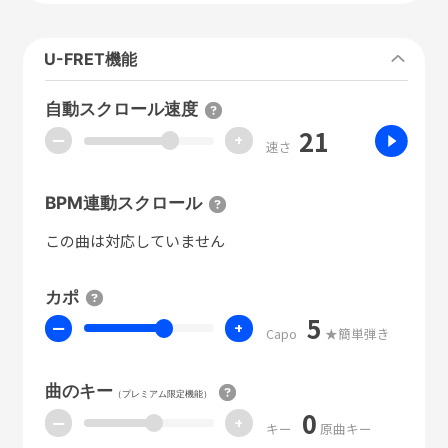
U-FRET機能
自動スクロール速度
21
ー
+
速さ
BPM連動スクロール
この曲は対応していません
カポ
5
ー
+
Capo
★簡単弾き
曲のキー
（プレミアム限定機能）
0
ー
+
キー
原曲キー