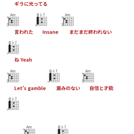
キ
ラ
に
光
っ
て
る
Am
B♭7
Am
言
わ
れ
た
I
n
s
a
n
e
ま
た
ま
た
終
わ
れ
な
い
B♭7
ね
Y
e
a
h
Am
B♭7
Am
L
e
t
'
s
g
a
m
b
l
e
澱
み
の
な
い
自
信
と
才
能
B♭7
Am
B♭7