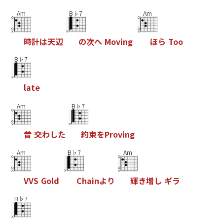
Am
B♭7
Am
時
計
は
天
辺
の
次
へ
M
o
v
i
n
g
ほ
ら
T
o
o
B♭7
l
a
t
e
Am
B♭7
昔
交
わ
し
た
約
束
を
P
r
o
v
i
n
g
Am
B♭7
Am
V
V
S
G
o
l
d
C
h
a
i
n
よ
り
輝
き
増
し
キ
ラ
B♭7