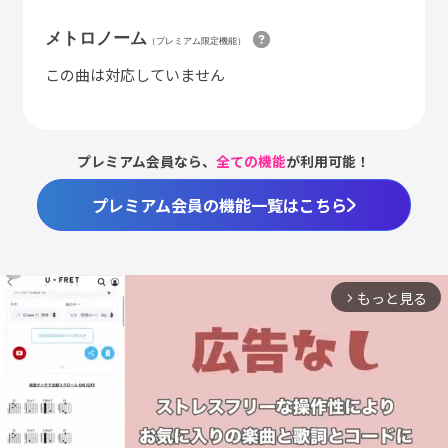
メトロノーム
（プレミアム限定機能）
この曲は対応していません
プレミアム会員なら、
全ての機能
が利用可能！
プレミアム会員の機能一覧はこちら
もっと見る
arrow_forward_ios