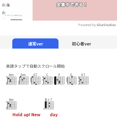
Powered by 
GliaStudios
Mute
通常ver
初心者ver
楽譜タップで自動スクロール開始
Am
Dm
G7
C
F
G
E7
Am
B♭7
H
o
l
d
u
p
!
N
e
w
d
a
y