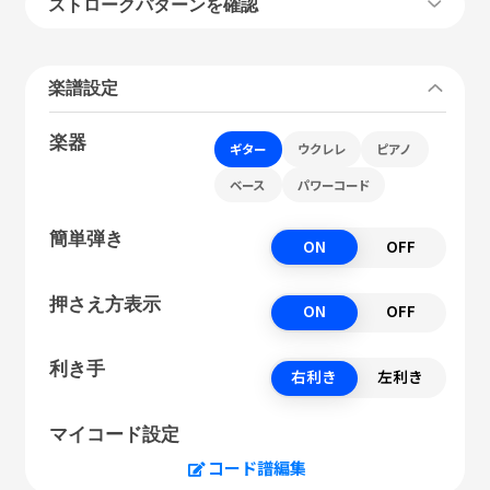
ストロークパターンを確認
楽譜設定
楽器
ギター
ウクレレ
ピアノ
ベース
パワーコード
簡単弾き
ON
OFF
押さえ方表示
ON
OFF
利き手
右利き
左利き
マイコード設定
コード譜編集