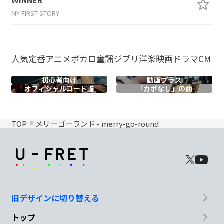
MY FIRST STORY
人気
定番
アニメ
ボカロ
童謡
ジブリ
洋楽
映画
ドラマ
CM
初心者向け
動画プラス
オフィシャル
コード譜
「カポなし」の曲
TOP
メリーゴーランド - merry-go-round
旧デザインに切り替える
トップ