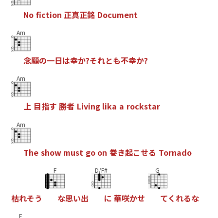
N
o
f
c
t
i
o
n
正
真
正
銘
D
o
c
u
m
e
n
t
Am
念
願
の
一
日
は
幸
か
?
そ
れ
と
も
不
幸
か
?
Am
上
目
指
す
勝
者
L
i
v
i
n
g
l
i
k
a
a
r
o
c
k
s
t
a
r
Am
T
h
e
s
h
o
w
m
u
s
t
g
o
o
n
巻
き
起
こ
せ
る
T
o
r
n
a
d
o
F
D/F#
G
枯
れ
そ
う
な
思
い
出
に
華
咲
か
せ
て
く
れ
る
な
E