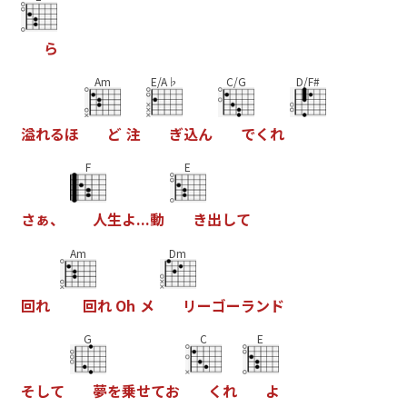
ら
Am
E/A♭
C/G
D/F#
溢
れ
る
ほ
と
注
き
込
ん
て
く
れ
F
E
さ
ぁ
、
人
生
よ
.
.
.
動
き
出
し
て
Am
Dm
回
れ
回
れ
O
h
メ
リ
ー
コ
ー
ラ
ン
ト
G
C
E
そ
し
て
夢
を
乗
せ
て
お
く
れ
よ