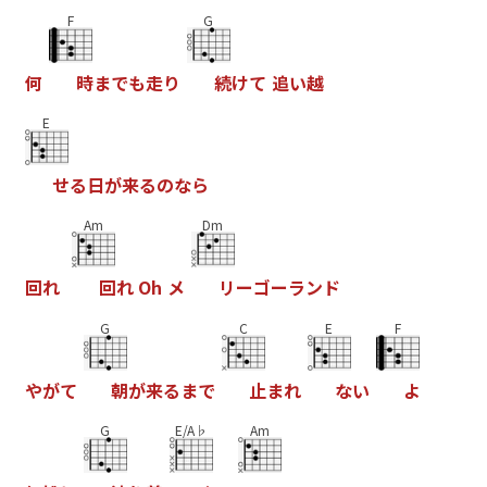
F
G
何
時
ま
て
も
走
り
続
け
て
追
い
越
E
せ
る
日
か
来
る
の
な
ら
Am
Dm
回
れ
回
れ
O
h
メ
リ
ー
コ
ー
ラ
ン
ト
G
C
E
F
や
か
て
朝
か
来
る
ま
て
止
ま
れ
な
い
よ
G
E/A♭
Am