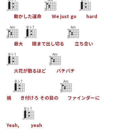
動
か
し
た
運
命
W
e
j
u
s
t
g
o
h
a
r
d
Am
B♭7
Am
最
大
限
ま
て
出
し
切
る
立
ち
合
い
B♭7
Am
火
花
か
散
る
ほ
と
ハ
チ
ハ
チ
B♭7
Am
焼
き
付
け
ろ
そ
の
目
の
フ
ァ
イ
ン
タ
ー
に
B♭7
Y
e
a
h
,
y
e
a
h