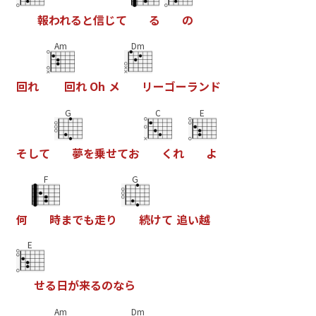
報
わ
れ
る
と
信
し
て
る
の
Am
Dm
回
れ
回
れ
O
h
メ
リ
ー
コ
ー
ラ
ン
ト
G
C
E
そ
し
て
夢
を
乗
せ
て
お
く
れ
よ
F
G
何
時
ま
て
も
走
り
続
け
て
追
い
越
E
せ
る
日
か
来
る
の
な
ら
Am
Dm