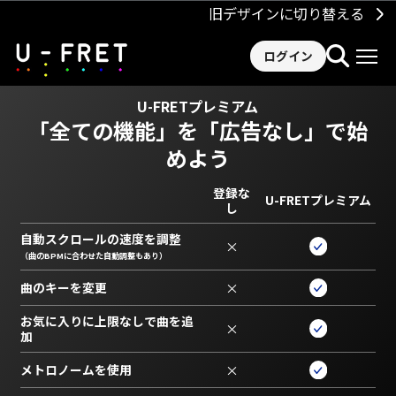
旧デザインに切り替える
ログイン
U-FRETプレミアム
「全ての機能」を
「広告なし」で始
めよう
登録な
U-FRETプレミアム
し
自動スクロールの速度を調整
×
（曲のBPMに合わせた自動調整もあり）
曲のキーを変更
×
お気に入りに上限なしで曲を追
×
加
メトロノームを使用
×