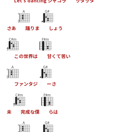
L
e
t
'
s
d
a
n
c
i
n
g
ジ
ャ
コ
ラ
ッ
タ
ッ
タ
A
G#
さ
あ
踊
り
ま
し
ょ
う
C#m
F#m
こ
の
世
界
は
甘
く
て
苦
い
A
G#
フ
ァ
ン
タ
ジ
ー
さ
C#m
F#m
未
完
成
な
僕
ら
は
A
G#