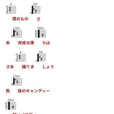
A
G#
僕
の
も
の
さ
C#m
F#m
未
完
成
な
僕
ら
は
A
G#
さ
あ
踊
り
ま
し
ょ
う
C#m
孤
独
の
キ
ャ
ン
デ
ィ
ー
F#m