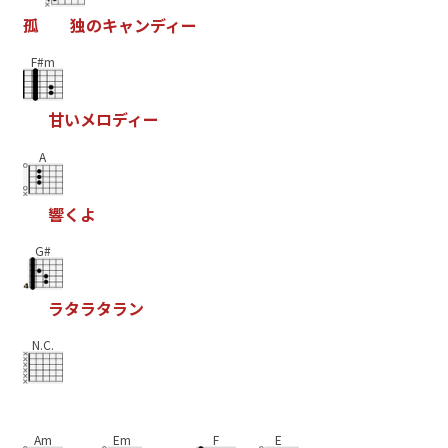
孤
独
の
キ
ャ
ン
デ
ィ
ー
F#m
甘
い
メ
ロ
デ
ィ
ー
A
響
く
よ
G#
ラ
タ
ラ
タ
ラ
ン
N.C.
Am
Em
F
E