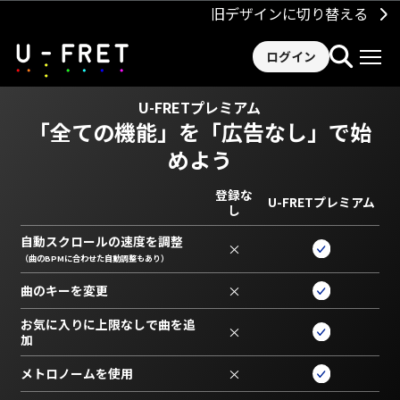
旧デザインに切り替える
ログイン
U-FRETプレミアム
「全ての機能」を
「広告なし」で始
めよう
登録な
U-FRETプレミアム
し
自動スクロールの速度を調整
×
（曲のBPMに合わせた自動調整もあり）
曲のキーを変更
×
お気に入りに上限なしで曲を追
×
加
メトロノームを使用
×