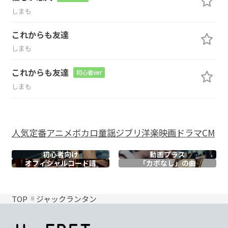
しまも
これからも友達
しまも
これからも友達
初心者ver
しまも
人気
定番
アニメ
ボカロ
童謡
ジブリ
洋楽
映画
ドラマ
CM
初心者向け
動画プラス
オフィシャル
コード譜
「カポなし」の曲
TOP
ジャックランタン