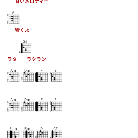
甘
い
メ
ロ
デ
ィ
ー
A
響
く
よ
G#
ラ
タ
ラ
タ
ラ
ン
Am
Dm
F
E
Am
Dm
F
E
F#m
Bm
D
C#