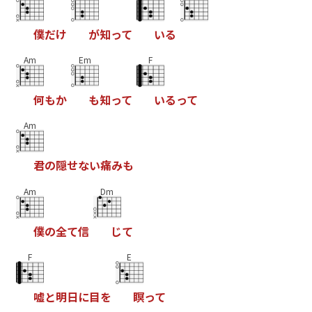
僕
だ
け
が
知
っ
て
い
る
Am
Em
F
何
も
か
も
知
っ
て
い
る
っ
て
Am
君
の
隠
せ
な
い
痛
み
も
Am
Dm
僕
の
全
て
信
じ
て
F
E
嘘
と
明
日
に
目
を
瞑
っ
て