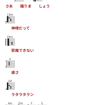
さ
あ
踊
り
ま
し
ょ
う
C#m
神
様
だ
っ
て
F#m
邪
魔
で
き
な
い
A
虜
さ
G#
ラ
タ
ラ
タ
ラ
ン
Am
Dm
F
E