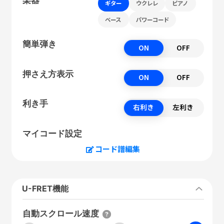
ギター
ウクレレ
ピアノ
ベース
パワーコード
簡単弾き
ON
OFF
押さえ方表示
ON
OFF
利き手
右利き
左利き
マイコード設定
コード譜編集
U-FRET機能
自動スクロール速度