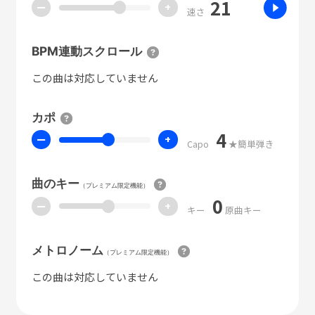
21
ー
+
速さ
BPM連動スクロール
この曲は対応していません
カポ
4
ー
+
Capo
★簡単弾き
曲のキー
（プレミアム限定機能）
0
ー
+
キー
原曲キー
メトロノーム
（プレミアム限定機能）
この曲は対応していません