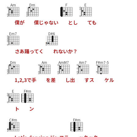
Am
Dm
F
E
僕
が
僕
じ
ゃ
な
い
と
し
て
も
Em7
D#6
さ
あ
踊
っ
て
く
れ
な
い
か
？
Dm
Am
AmM7
Am7
F#m7-5
1
,
2
,
3
で
手
を
差
し
出
す
ス
ケ
ル
E
F#m
ト
ン
C#m
F#m