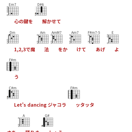
Em7
D#6
心
の
鍵
を
解
か
せ
て
Dm
Am
AmM7
Am7
F#m7-5
E
1
,
2
,
3
で
魔
法
を
か
け
て
あ
げ
よ
F#m
う
C#m
F#m
L
e
t
'
s
d
a
n
c
i
n
g
ジ
ャ
コ
ラ
ッ
タ
ッ
タ
A
G#