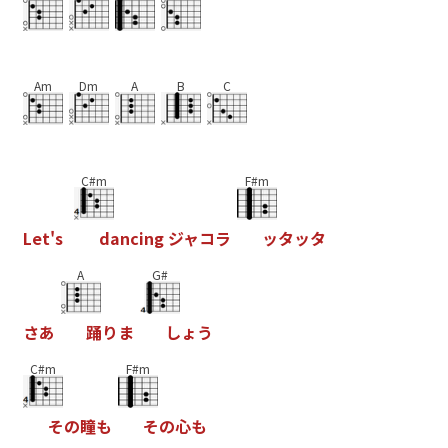
Am
Dm
A
B
C
C#m
F#m
L
e
t
'
s
d
a
n
c
i
n
g
ジ
ャ
コ
ラ
ッ
タ
ッ
タ
A
G#
さ
あ
踊
り
ま
し
ょ
う
C#m
F#m
そ
の
瞳
も
そ
の
心
も