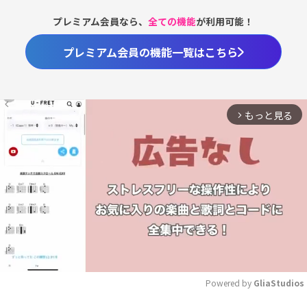
プレミアム会員なら、
全ての機能
が利用可能！
プレミアム会員の機能一覧はこちら
もっと見る
arrow_forward_ios
Powered by 
GliaStudios