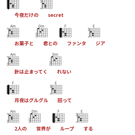
今
夜
だ
け
の
s
e
c
r
e
t
Am
Dm
F
E
お
菓
子
と
君
と
の
フ
ァ
ン
タ
ジ
ア
Am
Dm
針
は
止
ま
っ
て
く
れ
な
い
F
E
月
夜
は
グ
ル
グ
ル
回
っ
て
Am
Dm
F
E
2
人
の
世
界
が
ル
ー
プ
す
る