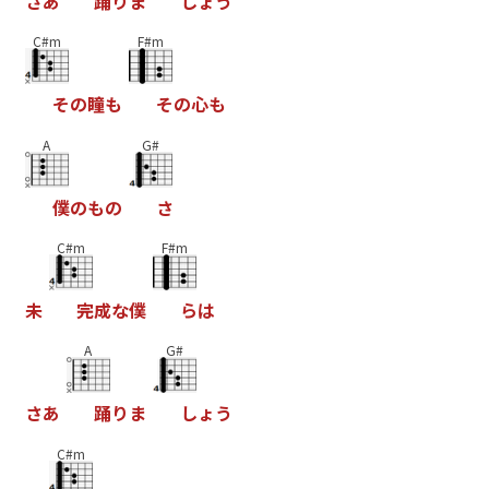
さ
あ
踊
り
ま
し
ょ
う
C#m
F#m
そ
の
瞳
も
そ
の
心
も
A
G#
僕
の
も
の
さ
C#m
F#m
未
完
成
な
僕
ら
は
A
G#
さ
あ
踊
り
ま
し
ょ
う
C#m