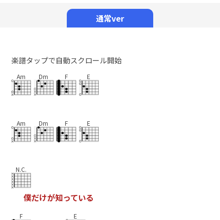
Mute
通常ver
楽譜タップで自動スクロール開始
Am
Dm
F
E
Am
Dm
F
E
N.C.
僕
だ
け
が
知
っ
て
い
る
F
E