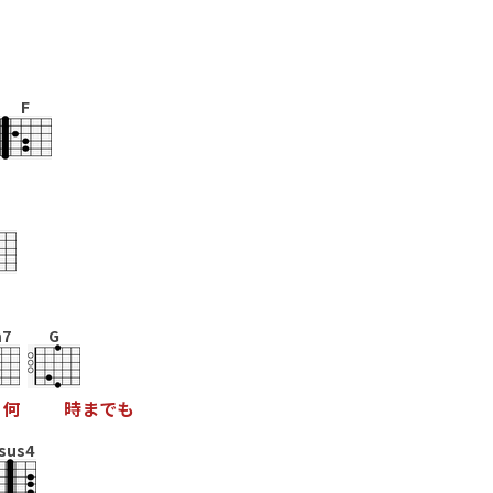
F
7
G
何
時
ま
で
も
sus4