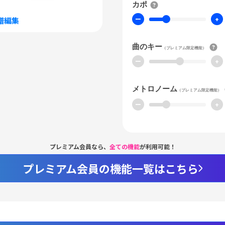
カポ
ー
+
譜編集
曲のキー
（プレミアム限定機能）
ー
+
メトロノーム
（プレミアム限定機能）
ー
+
プレミアム会員なら、
全ての機能
が利用可能！
プレミアム会員の機能一覧はこちら