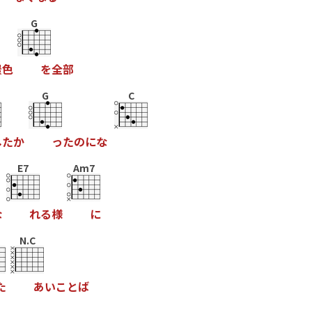
G
景
色
を
全
部
G
C
し
た
か
っ
た
の
に
な
E7
Am7
な
れ
る
様
に
N.C
た
あ
い
こ
と
ば