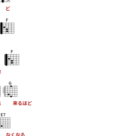
ど
F
F
ま
G
出
来
る
ほ
ど
E7
な
く
な
る