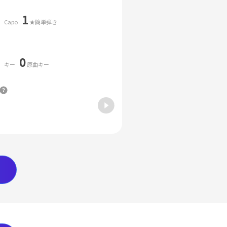
1
Capo
★簡単弾き
0
キー
原曲キー