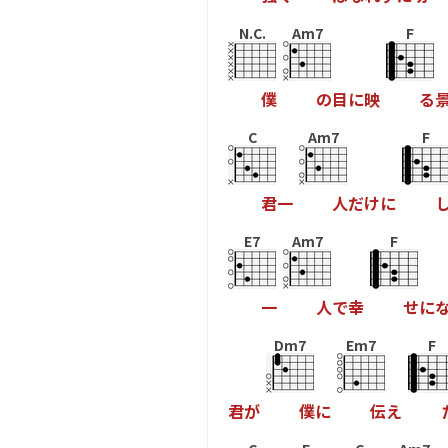
N.C.
Am7
F
僕
の
目
に
映
る
C
Am7
F
君
一
人
だ
け
に
E7
Am7
F
一
人
で
幸
せ
に
Dm7
Em7
F
君
が
僕
に
伝
え