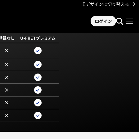
旧デザインに切り替える
ログイン
登録なし
U-FRETプレミアム
×
×
×
×
×
×