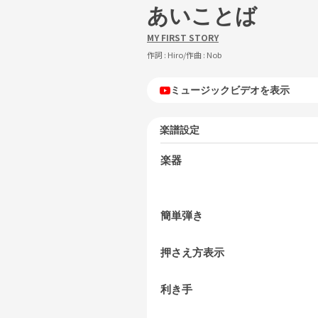
あいことば
MY FIRST STORY
作詞 :
Hiro
/作曲 :
Nob
ミュージックビデオを表示
楽譜設定
楽器
簡単弾き
押さえ方表示
利き手