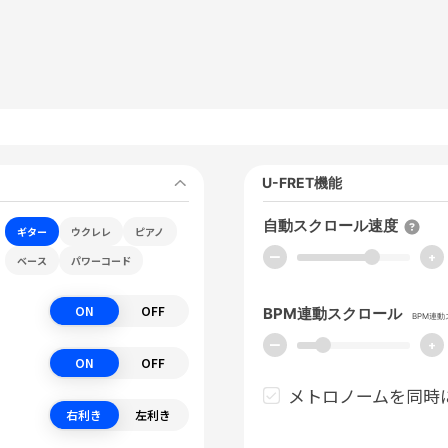
U-FRET機能
自動スクロール速度
ギター
ウクレレ
ピアノ
ー
+
ベース
パワーコード
ON
OFF
BPM連動スクロール
BPM連
ー
+
ON
OFF
メトロノームを同時
右利き
左利き