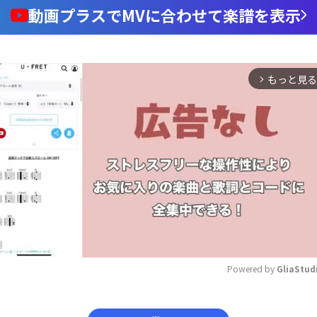
動画プラスでMVに合わせて楽譜を表示
もっと見る
arrow_forward_ios
Powered by 
GliaStud
Mute