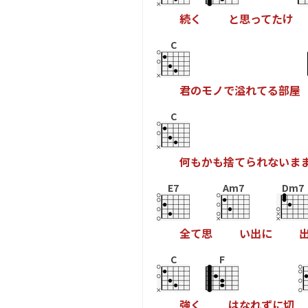
続
く
と
思
っ
て
た
け
C
君
の
モ
ノ
で
溢
れ
て
る
部
屋
C
何
も
か
も
捨
て
ら
れ
な
い
ま
E7
Am7
Dm7
全
て
思
い
出
に
C
F
強
く
は
な
れ
ず
に
切