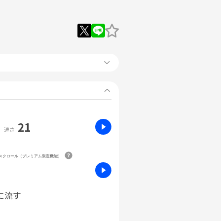
21
速さ
動スクロール（プレミアム限定機能）
に流す