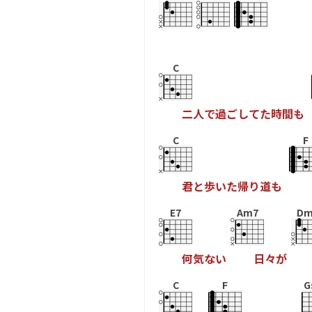
C
二
人
で
過
ご
し
て
た
時
間
も
C
F
君
と
歩
い
た
帰
り
道
も
E7
Am7
Dm
何
気
な
い
日
々
が
C
F
G