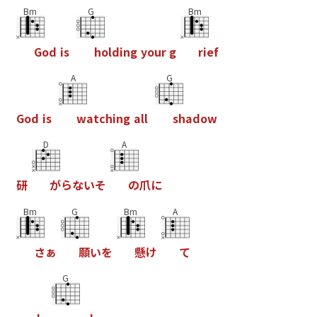
Bm
G
Bm
G
o
d
i
s
h
o
l
d
i
n
g
y
o
u
r
g
r
i
e
f
A
G
G
o
d
i
s
w
a
t
c
h
i
n
g
a
l
l
s
h
a
d
o
w
D
A
研
が
ら
な
い
そ
の
爪
に
Bm
G
Bm
A
さ
ぁ
願
い
を
懸
け
て
G