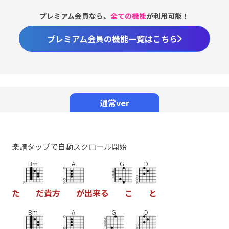
プレミアム会員なら、
全ての機能
が利用可能！
プレミアム会員の機能一覧はこちら
通常ver
楽譜タップで自動スクロール開始
Bm
A
G
D
た
だ
貴
方
が
出
来
る
こ
と
Bm
A
G
D