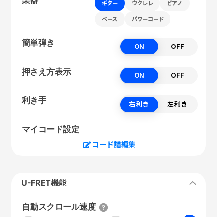
ギター
ウクレレ
ピアノ
ベース
パワーコード
簡単弾き
ON
OFF
押さえ方表示
ON
OFF
利き手
右利き
左利き
マイコード設定
コード譜編集
U-FRET機能
自動スクロール速度