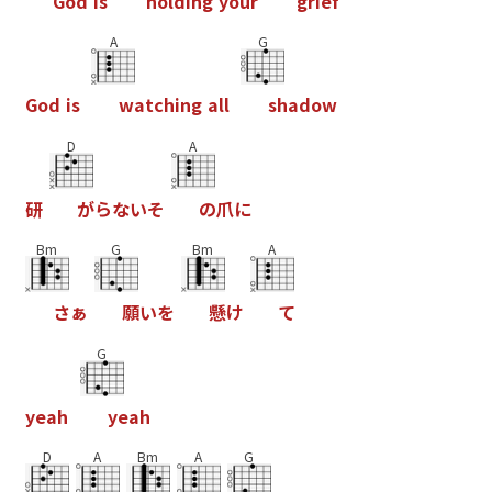
G
o
d
i
s
h
o
l
d
i
n
g
y
o
u
r
g
r
i
e
f
A
G
G
o
d
i
s
w
a
t
c
h
i
n
g
a
l
l
s
h
a
d
o
w
D
A
研
が
ら
な
い
そ
の
爪
に
Bm
G
Bm
A
さ
ぁ
願
い
を
懸
け
て
G
y
e
a
h
y
e
a
h
D
A
Bm
A
G