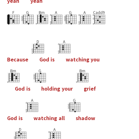
y
e
a
h
y
e
a
h
F
G
Bm
A
G
A
Cadd9
D
A
B
e
c
a
u
s
e
G
o
d
i
s
w
a
t
c
h
i
n
g
y
o
u
Bm
G
Bm
G
o
d
i
s
h
o
l
d
i
n
g
y
o
u
r
g
r
i
e
f
A
G
G
o
d
i
s
w
a
t
c
h
i
n
g
a
l
l
s
h
a
d
o
w
D
A