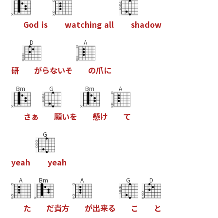
G
o
d
i
s
w
a
t
c
h
i
n
g
a
l
l
s
h
a
d
o
w
D
A
研
が
ら
な
い
そ
の
爪
に
Bm
G
Bm
A
さ
ぁ
願
い
を
懸
け
て
G
y
e
a
h
y
e
a
h
A
Bm
A
G
D
た
だ
貴
方
が
出
来
る
こ
と