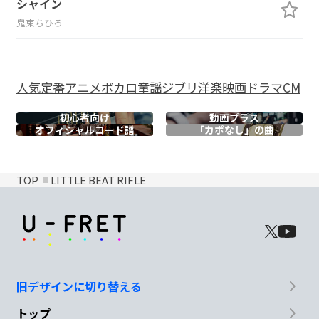
シャイン
鬼束ちひろ
人気
定番
アニメ
ボカロ
童謡
ジブリ
洋楽
映画
ドラマ
CM
初心者向け
動画プラス
オフィシャル
コード譜
「カポなし」の曲
TOP
LITTLE BEAT RIFLE
旧デザインに切り替える
トップ