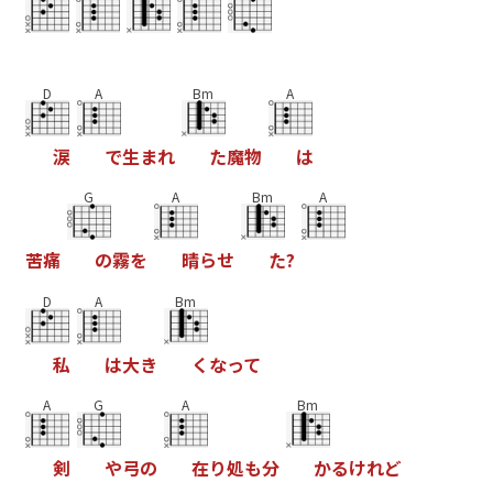
D
A
Bm
A
涙
で
生
ま
れ
た
魔
物
は
G
A
Bm
A
苦
痛
の
霧
を
晴
ら
せ
た
?
D
A
Bm
私
は
大
き
く
な
っ
て
A
G
A
Bm
剣
や
弓
の
在
り
処
も
分
か
る
け
れ
ど