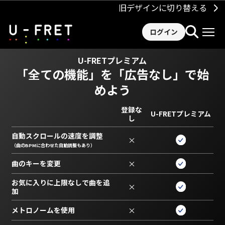
旧デザインに切り替える
ログイン
U-FRETプレミアム
「全ての機能」を
「広告なし」で始
めよう
登録な
U-FRETプレミアム
し
自動スクロールの速度を調整
×
（曲のBPMに合わせた自動調整もあり）
曲のキーを変更
×
お気に入りに上限なしで曲を追
×
加
メトロノームを使用
×