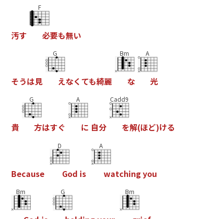
F
汚
す
必
要
も
無
い
G
Bm
A
そ
う
は
見
え
な
く
て
も
綺
麗
な
光
G
A
Cadd9
貴
方
は
す
ぐ
に
自
分
を
解
(
ほ
ど
)
け
る
D
A
B
e
c
a
u
s
e
G
o
d
i
s
w
a
t
c
h
i
n
g
y
o
u
Bm
G
Bm