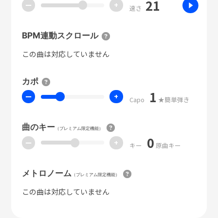
21
ー
+
速さ
BPM連動スクロール
この曲は対応していません
カポ
1
ー
+
Capo
★簡単弾き
曲のキー
（プレミアム限定機能）
0
ー
+
キー
原曲キー
メトロノーム
（プレミアム限定機能）
この曲は対応していません