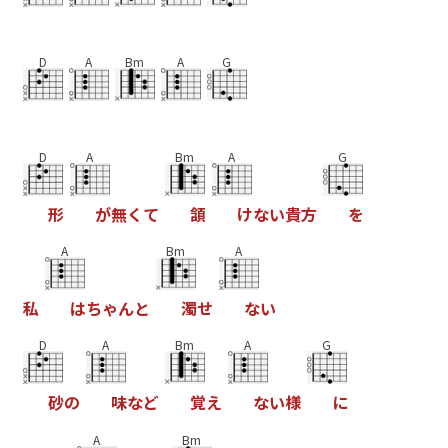
D
A
Bm
A
G
D
A
Bm
A
G
形
が
無
く
て
頷
け
な
い
貴
方
を
A
Bm
A
私
は
ち
ゃ
ん
と
濁
せ
な
い
D
A
Bm
A
G
砂
の
味
な
ど
覚
え
な
い
様
に
A
Bm