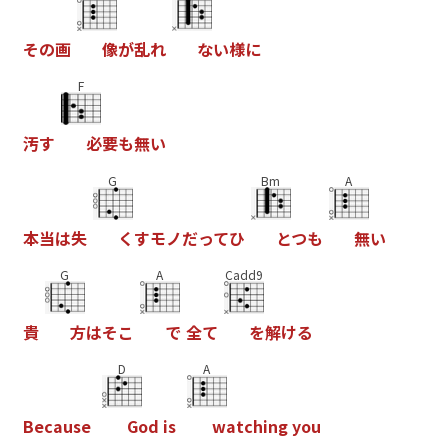
そ
の
画
像
が
乱
れ
な
い
様
に
F
汚
す
必
要
も
無
い
G
Bm
A
本
当
は
失
く
す
モ
ノ
だ
っ
て
ひ
と
つ
も
無
い
G
A
Cadd9
貴
方
は
そ
こ
で
全
て
を
解
け
る
D
A
B
e
c
a
u
s
e
G
o
d
i
s
w
a
t
c
h
i
n
g
y
o
u