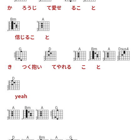
か
ろ
う
じ
て
愛
せ
る
こ
と
Bm
A
信
じ
る
こ
と
G
D
A
Bm
A
Dsus4
き
つ
く
抱
い
て
や
れ
る
こ
と
D
y
e
a
h
A
Bm
A
G
D
A
Bm
A
G