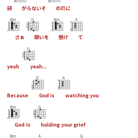
研
が
ら
な
い
そ
の
爪
に
Bm
G
Bm
A
さ
ぁ
願
い
を
懸
け
て
G
y
e
a
h
y
e
a
h
.
.
.
D
A
B
e
c
a
u
s
e
G
o
d
i
s
w
a
t
c
h
i
n
g
y
o
u
Bm
G
G
o
d
i
s
h
o
l
d
i
n
g
y
o
u
r
g
r
i
e
f
Bm
A
G