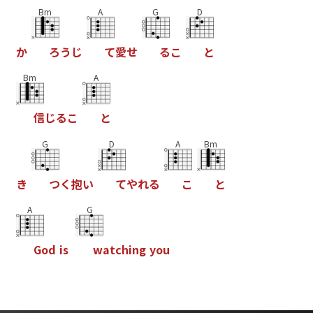
Bm
A
G
D
か
ろ
う
じ
て
愛
せ
る
こ
と
Bm
A
信
じ
る
こ
と
G
D
A
Bm
き
つ
く
抱
い
て
や
れ
る
こ
と
A
G
G
o
d
i
s
w
a
t
c
h
i
n
g
y
o
u