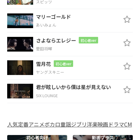
スピッツ
D
A
G
A
D
マリーゴールド
笑い
話だね
今と
なれ
ば
あいみょん
D
A
Bm
G
A
さよならエレジー
初心者ver
見る物
全て
輝いて
見え
た
菅田将暉
雪月花
D
A
G
A
初心者ver
ヤングスキニー
あの日々が
キレイに
笑っ
てる
君が眩しいから僕は星が見えない
D
SIX LOUNGE
よ
Bm
A
G
D
G
人気
定番
アニメ
ボカロ
童謡
ジブリ
洋楽
映画
ドラマ
CM
我慢
する
事だ
け 覚
えなきゃ
初心者向け
動画プラス