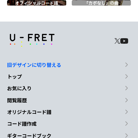
オフィシャル
コード譜
「カポなし」の曲
A
い
けないの?
Bm
A
G
D
「
大人に
なって
頂戴
ね?」
旧デザインに切り替える
G
A
D
トップ
なら
なく
ていい
よ
お気に入り
Bm
A
G
D
閲覧履歴
オリジナルコード譜
知らない
事
ばか
り
コード譜作成
G
A
ギターコードブック