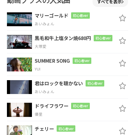
動画プラスの人気曲
すべてを表示
マリーゴールド
初心者ver
G
A
D
あいみょん
黒毛和牛上塩タン焼680円
初心者ver
大塚愛
G
A
D
SUMMER SONG
初心者ver
YUI
G
A
D
君はロックを聴かない
初心者ver
あいみょん
ドライフラワー
初心者ver
D
A
Bm
G
A
優里
儚く
散った
淡い片
思
い
チェリー
初心者ver