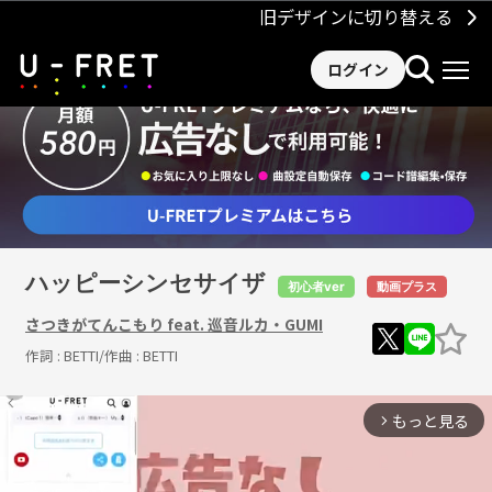
旧デザインに切り替える
ログイン
ハッピーシンセサイザ
初心者ver
動画プラス
さつきがてんこもり feat. 巡音ルカ・GUMI
作詞 :
BETTI
/作曲 :
BETTI
もっと見る
arrow_forward_ios