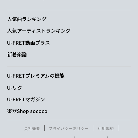
知ら
ないなんて言
えなくて
人気曲ランキング
Bm
A
G
D
人気アーティストランキング
「
大変
お似
合い
です」
U-FRET動画プラス
N.C.
新着楽譜
ウソ
ついてゴメンね
U-FRETプレミアムの機能
G
A
D
U-リク
ハッピーシン
セサイザ 君の
胸の奥ま
U-FRETマガジン
楽器Shop sococo
で
会社概要
プライバシーポリシー
利用規約
G
A
D