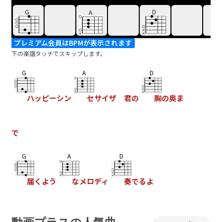
G
D
A
プレミアム会員はBPMが表示されます
下の楽譜タッチでスキップします。
G
A
D
ハッピーシン
セサイザ 君の
胸の奥ま
で
G
A
D
届くよう
なメロディ
奏でるよ
G
A
D