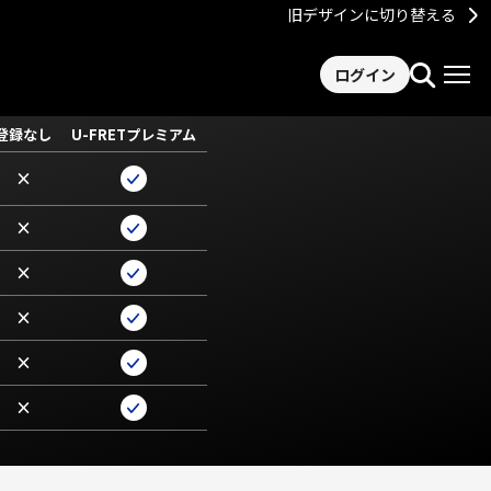
旧デザインに切り替える
ログイン
登録なし
U-FRETプレミアム
×
×
×
×
×
×