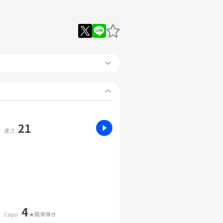
21
速さ
4
Capo
★簡単弾き