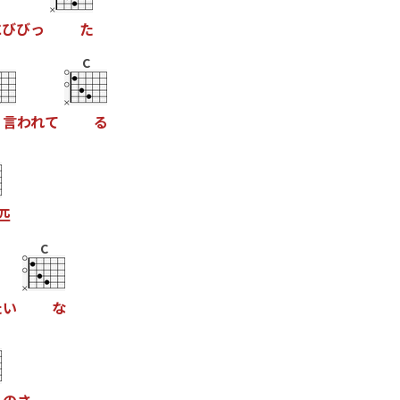
に
び
び
っ
た
C
言
わ
れ
て
る
匹
C
た
い
な