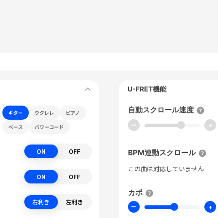
U-FRET機能
自動スクロール速度
ギター
ウクレレ
ピアノ
ー
+
ベース
パワーコード
ON
OFF
BPM連動スクロール
この曲は対応していません
ON
OFF
カポ
右利き
左利き
ー
+