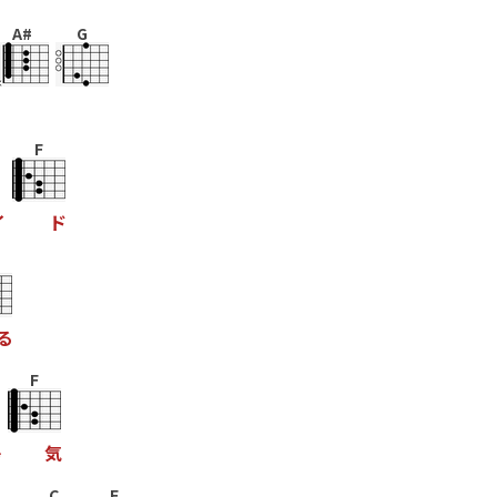
A#
G
F
イ
ド
る
F
鳴
気
C
F