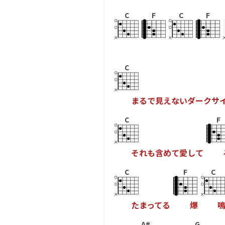
C
F
C
F
C
ま
る
で
見
え
な
い
ダ
ー
ク
サ
C
F
そ
れ
も
含
め
て
愛
し
て
C
F
C
た
ま
っ
て
る
爆
A#
G