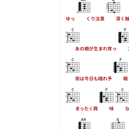
ゆ
っ
く
り
注
意
深
く
C
F
あ
の
娘
が
生
ま
れ
育
っ
C
F
街
は
今
日
も
晴
れ
予
報
C
F
C
ま
っ
た
く
興
味
A#
G