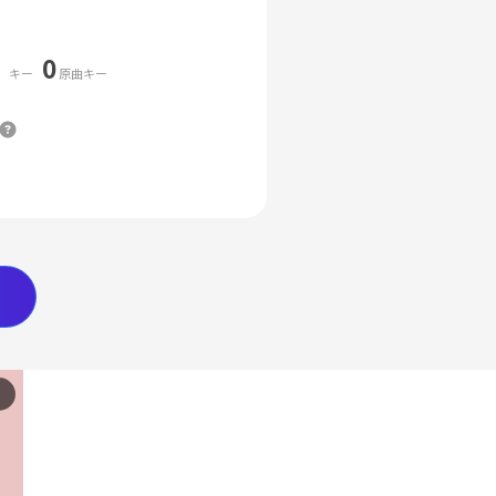
0
キー
原曲キー