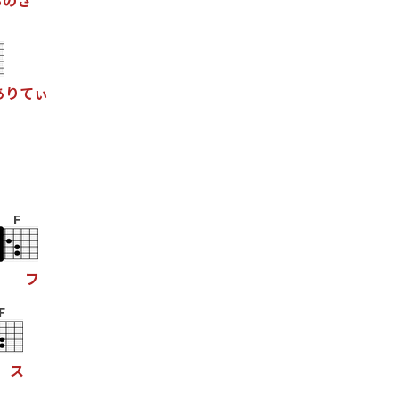
る
の
さ
あ
り
て
ぃ
F
フ
F
ス