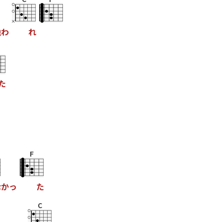
触
わ
れ
た
F
な
か
っ
た
C