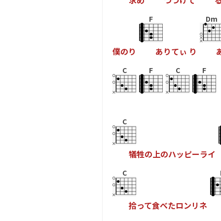
求
め
つ
づ
け
て
F
Dm
僕
の
り
あ
り
て
ぃ
り
C
F
C
F
C
犠
牲
の
上
の
ハ
ッ
ピ
ー
ラ
イ
C
拾
っ
て
食
べ
た
ロ
ン
リ
ネ