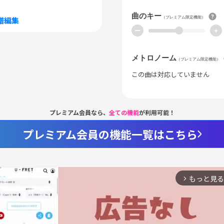
曲のキー
（プレミアム限定機能）
譜編集
ー
+
メトロノーム
（プレミアム限定機能）
この曲は対応していません
プレミアム会員なら、
全ての機能
が利用可能！
プレミアム会員の機能一覧はこちら
もっと見る
arrow_forward_ios