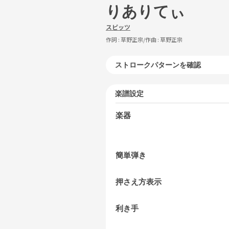
りありてぃ
スピッツ
作詞 :
草野正宗
/作曲 :
草野正宗
ストロークパターンを確認
楽譜設定
楽器
簡単弾き
押さえ方表示
利き手