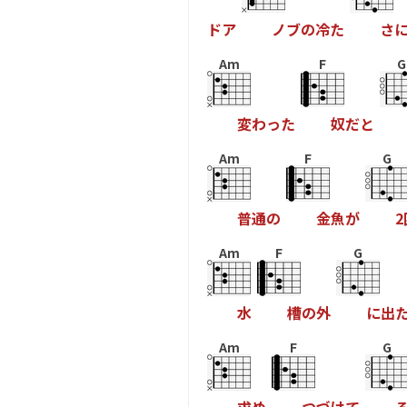
ド
ア
ノ
ブ
の
冷
た
さ
Am
F
G
変
わ
っ
た
奴
だ
と
Am
F
G
普
通
の
金
魚
が
2
Am
F
G
水
槽
の
外
に
出
Am
F
G