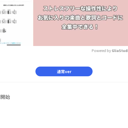
Powered by 
GliaStud
Mute
通常ver
ル開始