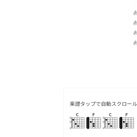
楽譜タップで自動スクロー
C
F
C
F