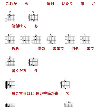
こ
れ
か
ら
傷
付
い
た
り
誰
か
D
G
傷
付
け
て
も
Em
C
D
G
Em
C
あ
あ
僕
の
ま
ま
で
何
処
ま
で
D
G
届
く
だ
ろ
う
F
G
瞬
き
す
る
ほ
ど
長
い
季
節
が
来
て
F
Em