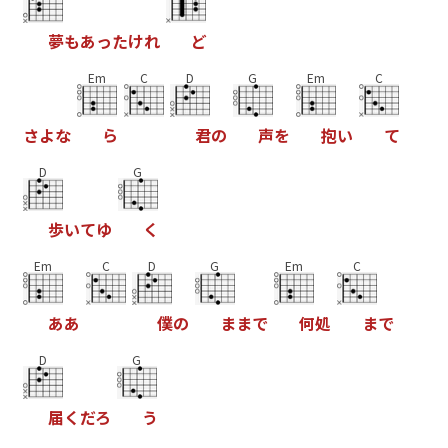
夢
も
あ
っ
た
け
れ
ど
Em
C
D
G
Em
C
さ
よ
な
ら
君
の
声
を
抱
い
て
D
G
歩
い
て
ゆ
く
Em
C
D
G
Em
C
あ
あ
僕
の
ま
ま
で
何
処
ま
で
D
G
届
く
だ
ろ
う