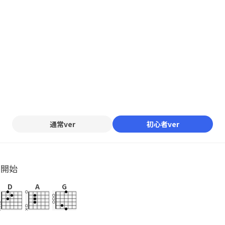
通常ver
初心者ver
ル開始
D
A
G