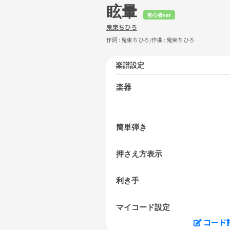
眩暈
初心者ver
鬼束ちひろ
作詞 :
鬼束ちひろ
/作曲 :
鬼束ちひろ
楽譜設定
楽器
簡単弾き
押さえ方表示
利き手
マイコード設定
コード