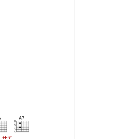
A
A7
せ
て