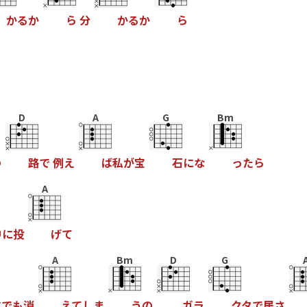
か
る
か
ら
分
か
る
か
ら
D
A
G
Bm
の
路
で
例
え
ば
私
が
宝
石
に
な
っ
た
ら
A
中
に
投
げ
て
A
Bm
D
G
に
で
も
消
え
て
し
ま
う
の
ガ
ラ
ク
タ
で
居
さ