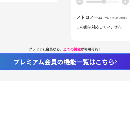
ー
+
メトロノーム
（プレミアム限定機能）
この曲は対応していません
プレミアム会員なら、
全ての機能
が利用可能！
プレミアム会員の機能一覧はこちら
Loaded
:
94.44%
/
nmute