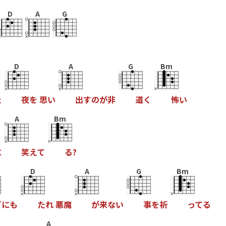
D
A
G
D
A
G
Bm
た
夜
を
思
い
出
す
の
が
非
道
く
怖
い
A
Bm
に
笑
え
て
る
?
D
A
G
Bm
ざ
に
も
た
れ
悪
魔
が
来
な
い
事
を
祈
っ
て
る
A