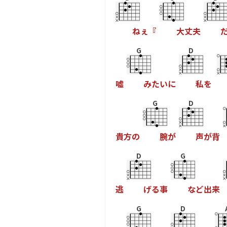
ね
ぇ
『
大
丈
夫
G
D
嘘
み
た
い
に
私
を
G
D
貴
方
の
腕
が
声
が
背
D
G
逃
げ
る
事
な
ど
出
来
G
D