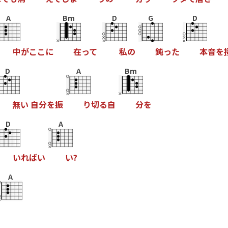
A
Bm
D
G
D
中
が
こ
こ
に
在
っ
て
私
の
鈍
っ
た
本
音
を
D
A
Bm
無
い
自
分
を
振
り
切
る
自
分
を
D
A
い
れ
ば
い
い
?
A