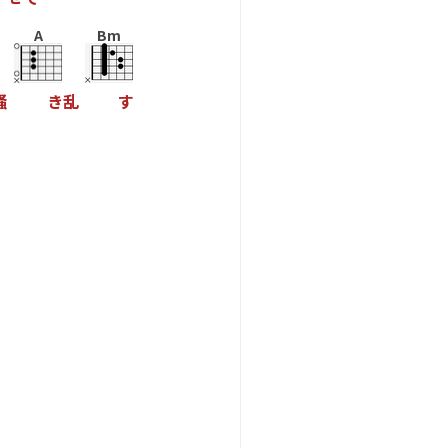
A
Bm
掻
き
乱
す