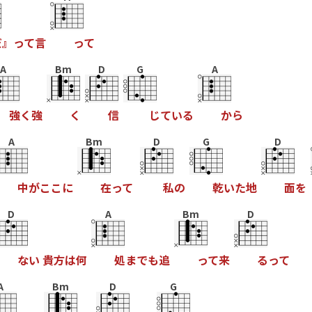
だ
』
っ
て
言
っ
て
A
Bm
D
G
A
強
く
強
く
信
じ
て
い
る
か
ら
A
Bm
D
G
D
中
が
こ
こ
に
在
っ
て
私
の
乾
い
た
地
面
を
D
A
Bm
D
な
い
貴
方
は
何
処
ま
で
も
追
っ
て
来
る
っ
て
A
Bm
D
G