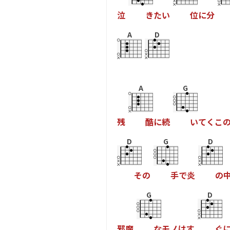
泣
き
た
い
位
に
分
A
D
A
G
残
酷
に
続
い
て
く
こ
D
G
D
そ
の
手
で
炎
の
G
D
邪
魔
な
モ
ノ
は
す
ぐ