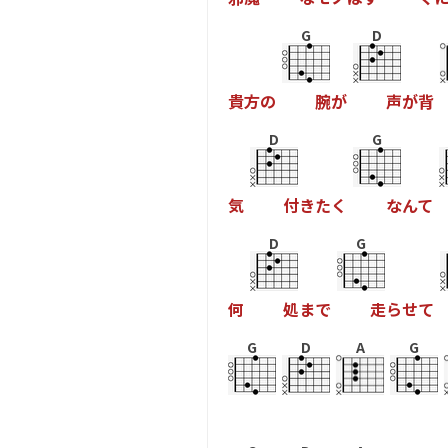
G
D
貴
方
の
腕
が
声
が
背
D
G
気
付
き
た
く
な
ん
て
D
G
何
処
ま
で
走
ら
せ
て
G
D
A
G