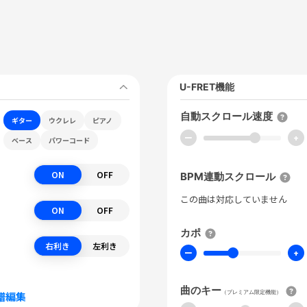
U-FRET機能
自動スクロール速度
ギター
ウクレレ
ピアノ
ー
+
ベース
パワーコード
ON
OFF
BPM連動スクロール
この曲は対応していません
ON
OFF
カポ
右利き
左利き
ー
+
曲のキー
（プレミアム限定機能）
譜編集