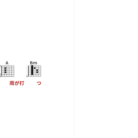
A
Bm
雨
が
打
つ