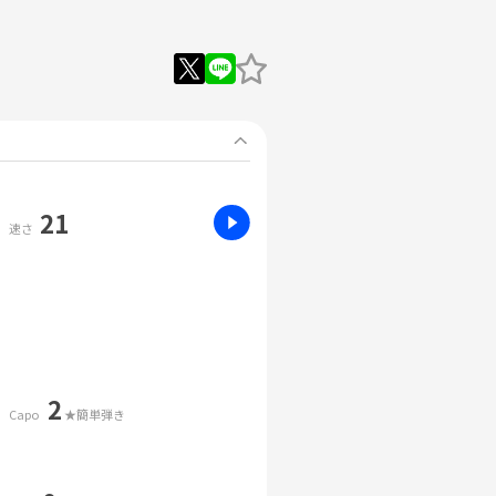
21
速さ
2
Capo
★簡単弾き