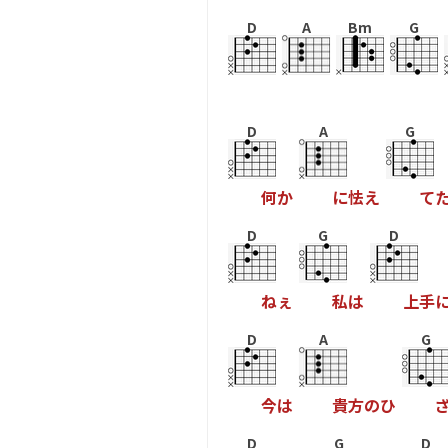
D
A
Bm
G
D
A
G
何
か
に
怯
え
て
D
G
D
ね
ぇ
私
は
上
手
D
A
G
今
は
貴
方
の
ひ
D
G
D