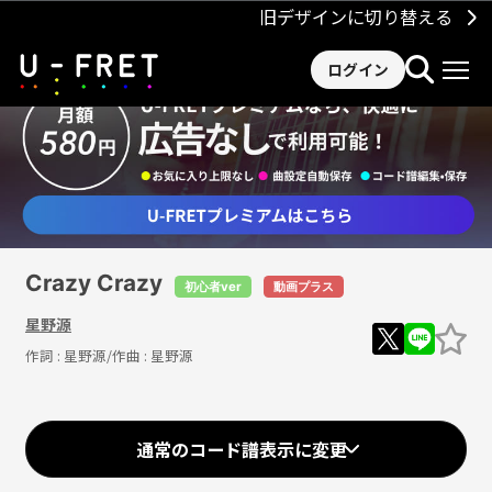
旧デザインに切り替える
ログイン
Crazy Crazy
初心者ver
動画プラス
星野源
作詞 :
星野源
/作曲 :
星野源
Loaded
:
82.63%
/
Unmute
通常のコード譜表示に変更