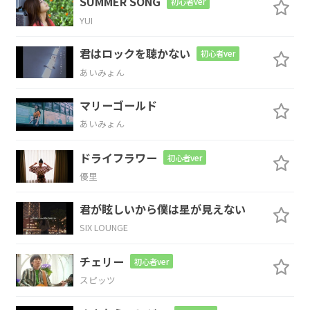
SUMMER SONG
C
Dm
G
C
F
初心者ver
YUI
一
秒前
は死ん
だ
君はロックを聴かない
初心者ver
C
Dm
Em
Am
あいみょん
マリーゴールド
無常
の世
界
で
あいみょん
C
Dm
G
C
G
ドライフラワー
初心者ver
やり
たいこと
は何
だ
優里
Am
C
F
C
Dm
G
Am
君が眩しいから僕は星が見えない
SIX LOUNGE
愛
しい
もの
は
雲
の
上
チェリー
初心者ver
C
スピッツ
さ