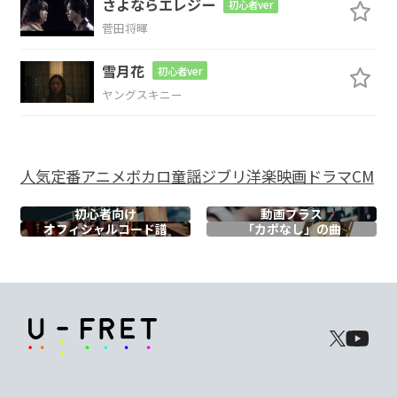
さよならエレジー
初心者ver
Am
C
F
Em
Dm
C
F
菅田将暉
雪月花
意味
も
闇
も
ない
夢
を
初心者ver
ヤングスキニー
G
見
せて
人気
定番
アニメ
ボカロ
童謡
ジブリ
洋楽
映画
ドラマ
CM
C
F
G
E7
Am
D
初心者向け
動画プラス
オフィシャル
コード譜
「カポなし」の曲
Crazy
Crazy
可笑
しい
頭
揺
G
C
ら
せ
Am
G
F
E7
Am
Crazy
くるって
どう
かし
てる