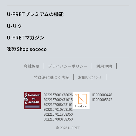
銀
幕の
彼
方
U-FRETプレミアムの機能
N.C.
U-リク
U-FRETマガジン
楽器Shop sococo
Am
C
F
C
Am
B
E
沈
む
夕日
が
頬
を染
会社概要
プライバシーポリシー
利用規約
Am
G#m
Gm
C
特商法に基づく表記
お問い合わせ
め
9022157001Y38026
ID000000448
9022157002Y31015
ID000005942
Am
C
F
Em
Dm
C
F
9022157008Y58101
9022157010Y58101
9022157011Y58350
寄せ
て
返
す
海
が 燃
え
9022157009Y58350
© 2026 U-FRET
G