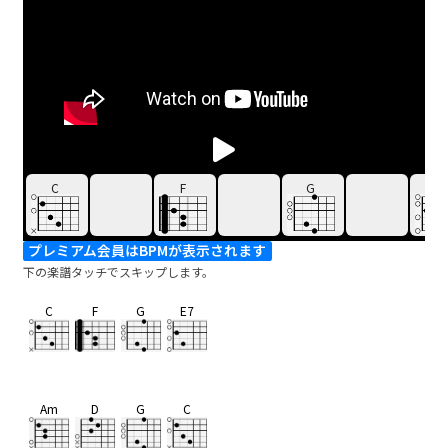
C
F
G
E7
プレミアム会員はBPMが表示されます
下の楽譜タッチでスキップします。
C
F
G
E7
Am
D
G
C