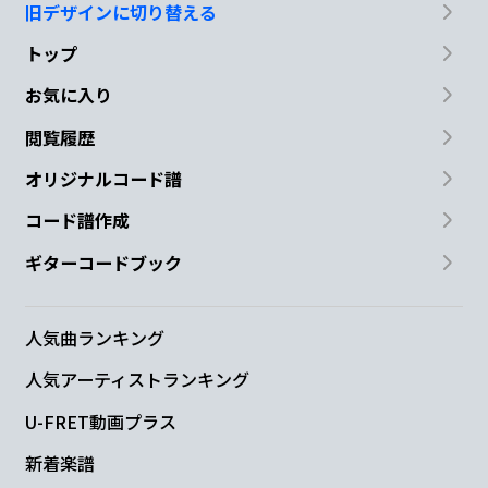
旧デザインに切り替える
D
G
C
トップ
と
笑え
ば
お気に入り
Dm
C
A#
G
C
閲覧履歴
オリジナルコード譜
ま
だあ
の
声が
す
る
コード譜作成
C
F
G
ギターコードブック
人気曲ランキング
C
A#
C#
C
B
人気アーティストランキング
U-FRET動画プラス
C
Dm
Em
Am
新着楽譜