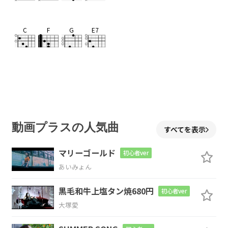
C
F
G
E7
Am
D
G
C
動画プラスの人気曲
すべてを表示
C
F
G
マリーゴールド
初心者ver
あいみょん
C
Dm
Em
Am
黒毛和牛上塩タン焼680円
初心者ver
大塚愛
お早
う
始め
よう