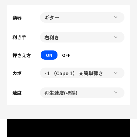
楽器
利き手
押さえ方
ON
OFF
カポ
速度