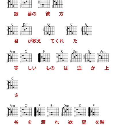
銀
幕
の
彼
方
C
Dm
G
C
G
君
が
教
え
て
く
れ
た
Am
C
F
C
Dm
G
Am
等
し
い
も
の
は
遥
か
上
C
さ
Am
C
F
Em
Dm
C
F
谷
を
渡
れ
欲
望
を
越