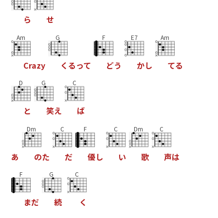
ら
せ
Am
G
F
E7
Am
C
r
a
z
y
く
る
っ
て
ど
う
か
し
て
る
D
G
C
と
笑
え
ば
Dm
C
F
C
Dm
C
あ
の
た
だ
優
し
い
歌
声
は
F
G
C
ま
だ
続
く