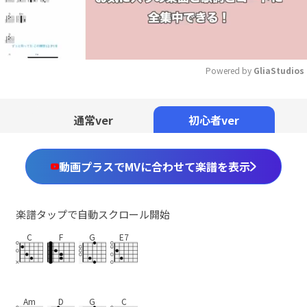
Powered by 
GliaStudios
Mute
通常ver
初心者ver
動画プラスでMVに合わせて楽譜を表示
楽譜タップで自動スクロール開始
C
F
G
E7
Am
D
G
C