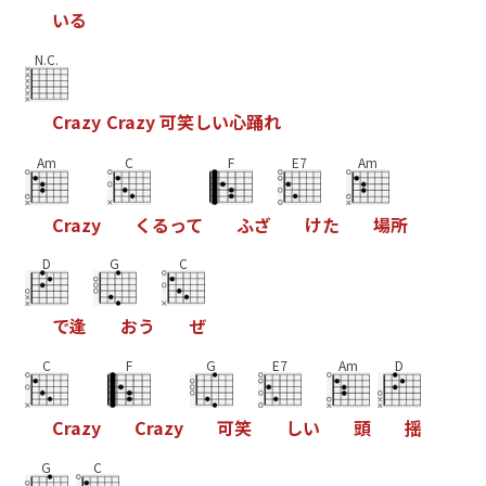
い
る
N.C.
C
r
a
z
y
C
r
a
z
y
可
笑
し
い
心
踊
れ
Am
C
F
E7
Am
C
r
a
z
y
く
る
っ
て
ふ
ざ
け
た
場
所
D
G
C
で
逢
お
う
ぜ
C
F
G
E7
Am
D
C
r
a
z
y
C
r
a
z
y
可
笑
し
い
頭
揺
G
C