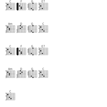
C
F
G
E7
Am
D
G
C
C
F
G
E7
Am
D
G
C
C