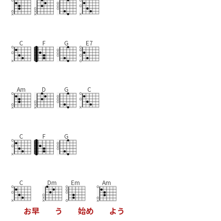
C
F
G
E7
Am
D
G
C
C
F
G
C
Dm
Em
Am
お
早
う
始
め
よ
う