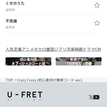
くせのうた
星野源
不思議
星野源
人気
定番
アニメ
ボカロ
童謡
ジブリ
洋楽
映画
ドラマ
CM
初心者向け
動画プラス
オフィシャル
コード譜
「カポなし」の曲
TOP
Crazy Crazy (初心者向け簡単コード ver.)