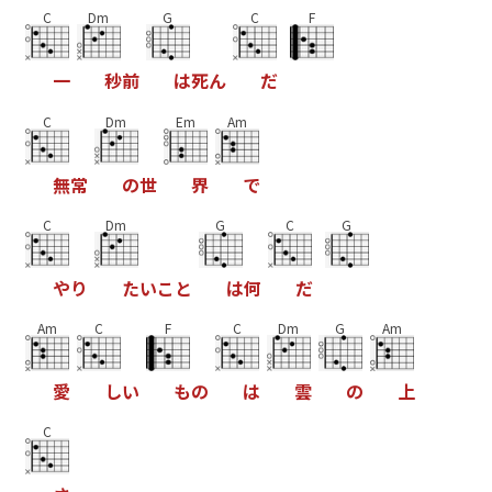
C
Dm
G
C
F
一
秒
前
は
死
ん
だ
C
Dm
Em
Am
無
常
の
世
界
で
C
Dm
G
C
G
や
り
た
い
こ
と
は
何
だ
Am
C
F
C
Dm
G
Am
愛
し
い
も
の
は
雲
の
上
C