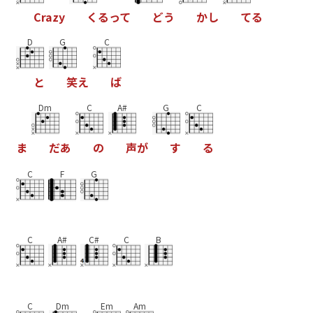
C
r
a
z
y
く
る
っ
て
ど
う
か
し
て
る
D
G
C
と
笑
え
ば
Dm
C
A#
G
C
ま
だ
あ
の
声
が
す
る
C
F
G
C
A#
C#
C
B
C
Dm
Em
Am