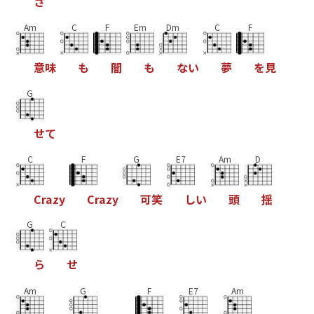
さ
Am
C
F
Em
Dm
C
F
意
味
も
闇
も
な
い
夢
を
見
G
せ
て
C
F
G
E7
Am
D
C
r
a
z
y
C
r
a
z
y
可
笑
し
い
頭
揺
G
C
ら
せ
Am
G
F
E7
Am