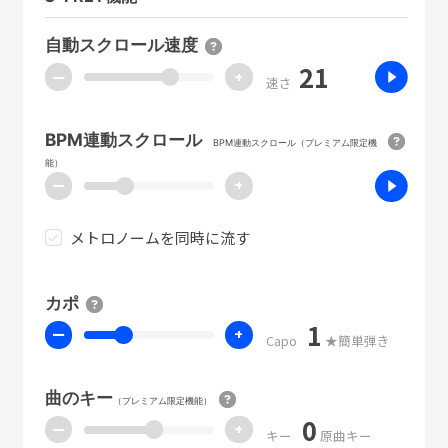
自動スクロール速度
21
ー
+
速さ
BPM連動スクロール
BPM連動スクロール（プレミアム限定機
能）
ー
+
メトロノームを同時に流す
カポ
1
ー
+
Capo
★簡単弾き
曲のキー
（プレミアム限定機能）
0
ー
+
キー
原曲キー