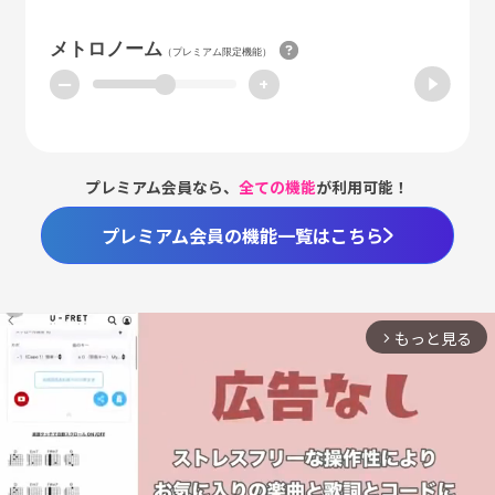
メトロノーム
（プレミアム限定機能）
ー
+
プレミアム会員なら、
全ての機能
が利用可能！
プレミアム会員の機能一覧はこちら
もっと見る
arrow_forward_ios