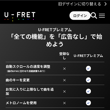
旧デザインに切り替える
ログイン
U-FRETプレミアム
「全ての機能」を
「広告なし」で始
めよう
登録な
U-FRETプレミアム
し
自動スクロールの速度を調整
×
（曲のBPMに合わせた自動調整もあり）
曲のキーを変更
×
お気に入りに上限なしで曲を追
×
加
メトロノームを使用
×