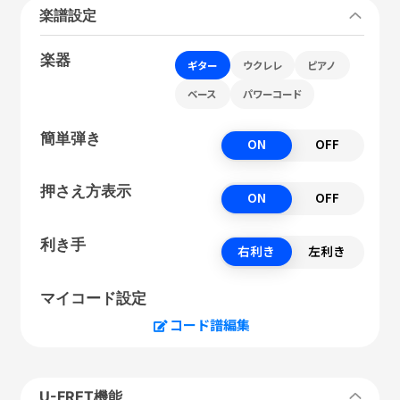
楽譜設定
楽器
ギター
ウクレレ
ピアノ
ベース
パワーコード
簡単弾き
ON
OFF
押さえ方表示
ON
OFF
利き手
右利き
左利き
マイコード設定
コード譜編集
U-FRET機能