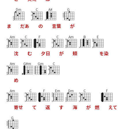
Dm
C
A#
G
ま
だ
あ
の
言
葉
が
Am
C
F
C
Am
B
E
沈
む
夕
日
が
頬
を
染
Am
G#m
Gm
C
め
Am
C
F
Em
Dm
C
F
寄
せ
て
返
す
海
が
燃
え
て
G