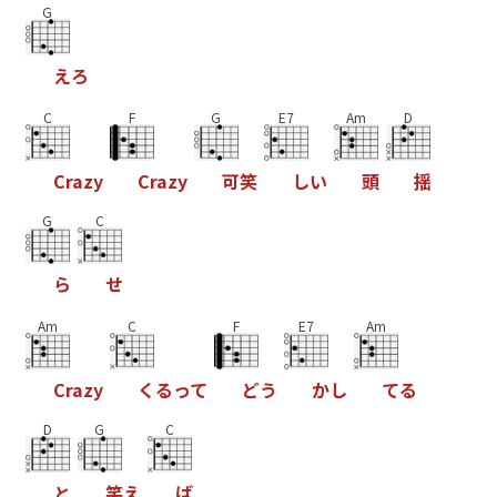
G
え
ろ
C
F
G
E7
Am
D
C
r
a
z
y
C
r
a
z
y
可
笑
し
い
頭
揺
G
C
ら
せ
Am
C
F
E7
Am
C
r
a
z
y
く
る
っ
て
ど
う
か
し
て
る
D
G
C
と
笑
え
ば