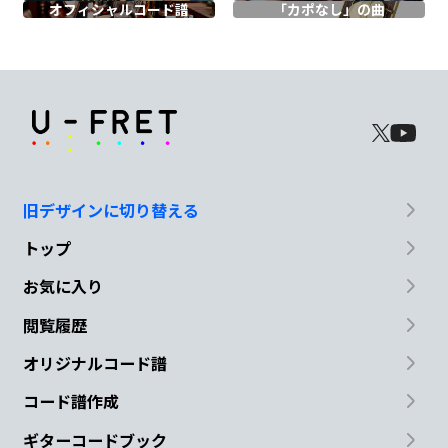
オフィシャル
コード譜
「カポなし」の曲
Em
C
B
C
旧デザインに切り替える
め
くるめく光景
トップ
D
Em
G
F#
Em
A
お気に入り
閲覧履歴
痛みを伴うな
ら
G
オリジナルコード譜
コード譜作成
ギターコードブック