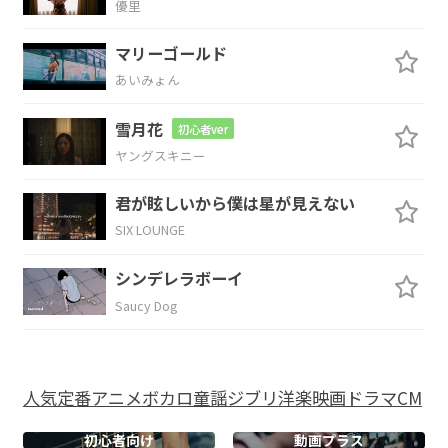
優里
Em
C
B
マリーゴールド
あいみょん
規則正しい世
界が
幕を閉じ
雪月花
初心者ver
Em
C
D
Em
ヤングスキニー
生命の
総入れ替
えの衝
動
君が眩しいから僕は星が見えない
SIX LOUNGE
Em
C
B
シンデレラボーイ
Saucy Dog
Em
C
B
人気
定番
アニメ
ボカロ
童謡
ジブリ
洋楽
映画
ドラマ
CM
Em
C
B
初心者向け
動画プラス