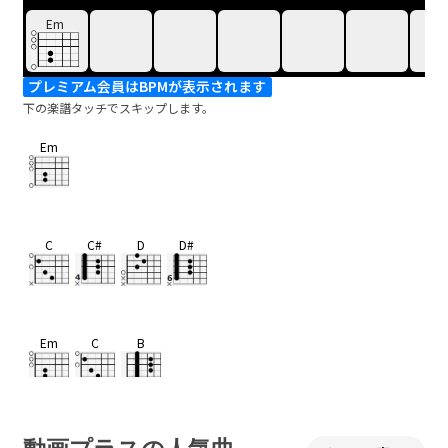
Em
プレミアム会員はBPMが表示されます
下の楽譜タッチでスキップします。
Em
C
C#
D
D#
Em
C
B
Em
C
B