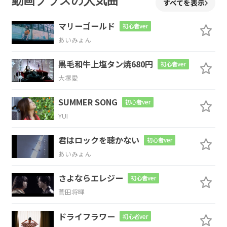
動画プラスの人気曲
すべてを表示
マリーゴールド
初心者ver
あいみょん
Em
C
B
黒毛和牛上塩タン焼680円
初心者ver
大塚愛
Em
C
B
SUMMER SONG
初心者ver
YUI
君はロックを聴かない
初心者ver
Em
C
B
あいみょん
規則正しい世
界が
幕を閉じ
さよならエレジー
初心者ver
菅田将暉
Em
C
B
ドライフラワー
初心者ver
今はすでに当
たり障
りなく