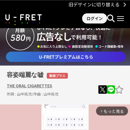
旧デザインに切り替える
ログイン
容姿端麗な嘘
動画プラス
THE ORAL CIGARETTES
作詞 :
山中拓也
/作曲 :
山中拓也
もっと見る
arrow_forward_ios