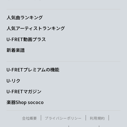
C
血
も涙もない人か物体か
人気曲ランキング
人気アーティストランキング
B
U-FRET動画プラス
時に泣きたくなる
新着楽譜
C
D
U-FRETプレミアムの機能
Ah...
容姿端麗な嘘で
U-リク
Bm
Em
U-FRETマガジン
完全に騙して
楽器Shop sococo
Am
D
G
会社概要
プライバシーポリシー
利用規約