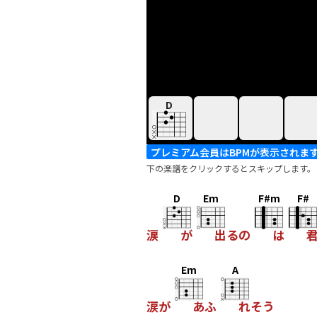
D
プレミアム会員はBPMが表示されま
下の楽譜をクリックするとスキップします。
D
Em
F#m
F#
涙
が
出るの
は
Em
A
涙が
あふ
れそう