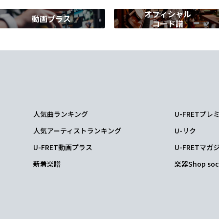
オフィシャル
動画プラス
コード譜
Em
F#m
G
A
も
君は
弱く
ない
Bm
F#m
君の
優しさが
人気曲ランキング
U-FRETプ
人気アーティストランキング
U-リク
U-FRET動画プラス
U-FRETマガ
新着楽譜
楽器Shop soc