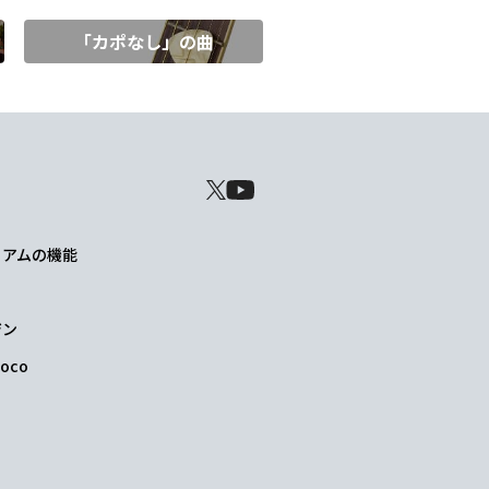
「カポなし」の曲
レミアムの機能
ジン
oco