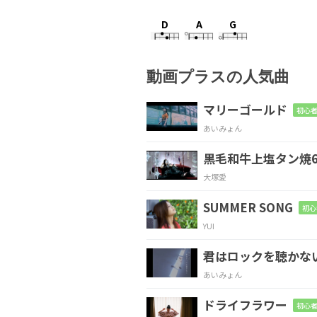
D
A
G
動画プラスの人気曲
D
A
G
マリーゴールド
初心者
あいみょん
黒毛和牛上塩タン焼6
D
A
G
大塚愛
SUMMER SONG
初心
YUI
D
A
G
君はロックを聴かな
あいみょん
ドライフラワー
初心者
D
Em
F#m
F#/A#