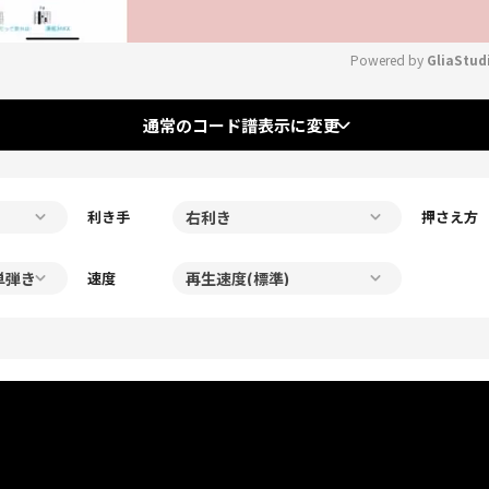
Powered by 
GliaStud
Mute
通常のコード譜表示に変更
利き手
押さえ方
速度