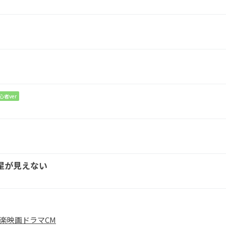
君が
優しいから
心者ver
星が見えない
G
F#m
Em
A
楽
映画
ドラマ
CM
も
嬉しく
て泣い
たこと
も