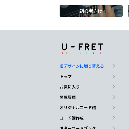
初心者向け
D
F#
Bm
寂しく
て泣い
た春
D
Em
F#m
F#
涙
が
出るの
は
旧デザインに切り替える
Em
A
トップ
あふれて
しま
うから
お気に入り
閲覧履歴
D
Em
F#m
F#/A#
オリジナルコード譜
コード譜作成
ギターコードブック