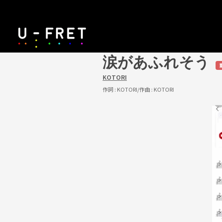
涙があふれそう
KOTORI
作詞 :
KOTORI
/作曲 :
KOTORI