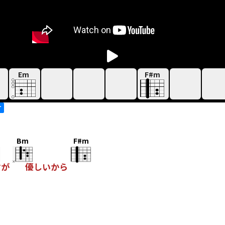
Em
F#m
す
Bm
F#m
君が
優しいから